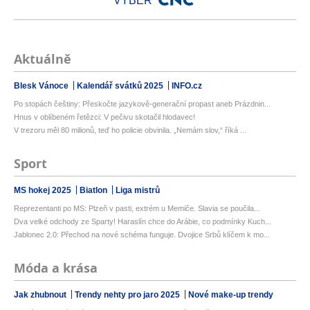
VÝBĚR
Aktuálně
Blesk Vánoce
Kalendář svátků 2025
INFO.cz
Po stopách češtiny: Přeskočte jazykově-generační propast aneb Prázdnin...
Hnus v oblíbeném řetězci: V pečivu skotačil hlodavec!
V trezoru měl 80 milionů, teď ho policie obvinila. „Nemám slov,“ říká ...
Sport
MS hokej 2025
Biatlon
Liga mistrů
Reprezentanti po MS: Plzeň v pasti, extrém u Memiče. Slavia se poučila...
Dva velké odchody ze Sparty! Haraslín chce do Arábie, co podmínky Kuch...
Jablonec 2.0: Přechod na nové schéma funguje. Dvojice Srbů klíčem k mo...
Móda a krása
Jak zhubnout
Trendy nehty pro jaro 2025
Nové make-up trendy