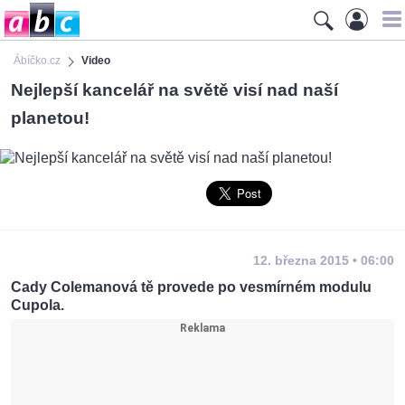
Ábíčko.cz
Video
Nejlepší kancelář na světě visí nad naší
planetou!
12. března 2015 • 06:00
Cady Colemanová tě provede po vesmírném modulu
Cupola.