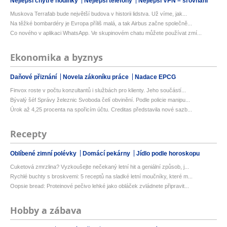
Nejlepší chytré hodinky
Nejlepší telefony
Nejlepší VPN – srovnání
Muskova Terrafab bude největší budova v historii lidstva. Už víme, jak...
Na těžké bombardéry je Evropa příliš malá, a tak Airbus začne společně...
Co nového v aplikaci WhatsApp. Ve skupinovém chatu můžete používat zmí...
Ekonomika a byznys
Daňové přiznání
Novela zákoníku práce
Nadace EPCG
Finvox roste v počtu konzultantů i službách pro klienty. Jeho součástí...
Bývalý šéf Správy železnic Svoboda čelí obvinění. Podle policie manipu...
Úrok až 4,25 procenta na spořicím účtu. Creditas představila nové sazb...
Recepty
Oblíbené zimní polévky
Domácí pekárny
Jídlo podle horoskopu
Cuketová zmrzlina? Vyzkoušejte nečekaný letní hit a geniální způsob, j...
Rychlé buchty s broskvemi: 5 receptů na sladké letní moučníky, které m...
Oopsie bread: Proteinové pečivo lehké jako obláček zvládnete připravit...
Hobby a zábava