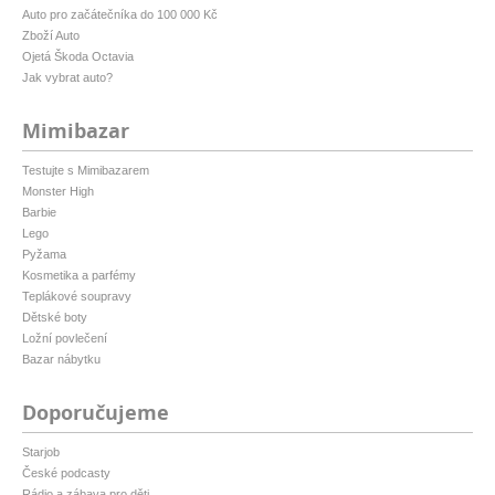
Auto pro začátečníka do 100 000 Kč
Zboží Auto
Ojetá Škoda Octavia
Jak vybrat auto?
Mimibazar
Testujte s Mimibazarem
Monster High
Barbie
Lego
Pyžama
Kosmetika a parfémy
Teplákové soupravy
Dětské boty
Ložní povlečení
Bazar nábytku
Doporučujeme
Starjob
České podcasty
Rádio a zábava pro děti