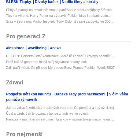
BLESK Tlapky
Divoký kačer
Netflix filmy a seriály
Přibývá paniky na dovolené: Vnuka paní Soni v hotelu poštípaly štěnice...
Tipy na víkend: Harry Potter na výstavě! Folklor, bitvy i setkání vodn...
Sraz v šest ráno. Vrchol festivalu Tóny Dolomit zazní za úsvitu ve 300...
Pro generaci Z
#inspirace
#wellbeing
#news
RECEPT: Perfektní letní kombinace, které tě zchladí, i kdybys nechtěl*...
Proč každá generace hledá svůj signature beauty look
Září patří módě: Co přinese Mercedes-Benz Prague Fashion Week SS27
Zdraví
Podpořte dětskou imunitu
Babské rady proti nachlazení
S čím vším
pomůže rýmovník
Jak se zdravě zchladit v tropických vedrech: Co pomáhá a kdy už riskuj...
Úpal a úžeh: Jak je poznat a jak se z nich rychle vyléčit
Parazité v nás: Kterým se u nás líbí a kde v našem těle je můžeme nají...
Pro nejmenší