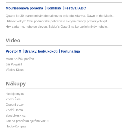
Mourissonova poradna
Komiksy
Festival ABC
Quake ke 30. narozeninám dostal novou epizodu zdarma. Dawn of the Mach...
Hřbitov velryb: Obří podmořské pohřebiště skrývá miliony pravěkých kyt...
Hry zadarmo, nebo se slevou: Baldur's Gate 3 na konzolích nikdy nebylo...
Video
Prostor X
Branky, body, kokoti
Fortuna liga
Milan Knížák pohřeb
Jiří Pospíšil
Václav Klaus
Nákupy
hledejceny.cz
Zboží Živě
Osobní vozy
Zboží Dáma
zbozi.blesk.cz
Jak na prohlídku ojetého vozu?
HobbyKompas