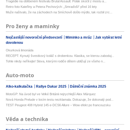
Tragédie na oblíbeném festivalu Brutal Assault: Polák skočil z mostu a...
Retro foto Kateřiny a Petera Pechových: „Smraďoši“ před 16 lety
Muže naštvalo, že na záchodech na Smíchově došlo mýdlo, tak rozbil zrc...
Pro ženy a maminky
Nejčastější novoroční předsevzetí
Miminko a mráz
Jak vybírat letní
dovolenou
Okurková limonáda
RECEPT: Kynutý švestkový koláč s drobenkou. Klasika, se kterou zaboduj...
Tohle nikdy neříkejte! Slova, kterými rodiče dětem ubližují ze všeho n...
Auto-moto
Alko-kalkulačka
Rallye Dakar 2025
Dálniční známka 2025
MotoGP: Na úvod byl ve Velké Británii nejrychlejší Alex Márquez
Nová Honda Prelude v losím testu nezklamala. Dokazuje, že dokonalý pod...
TEST Peugeot 408 Hybrid 145 e-DCS6 Allure – Wow efekt po francouzsku
Věda a technika