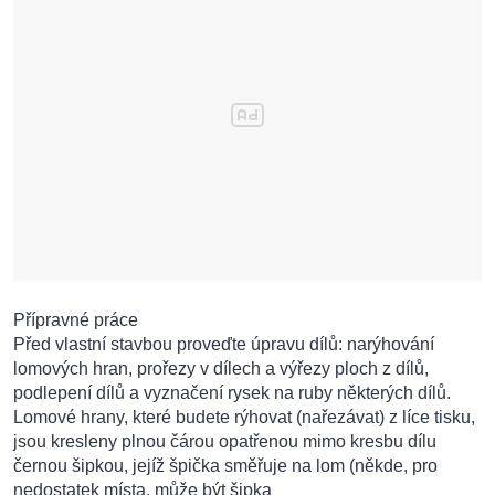
Přípravné práce
Před vlastní stavbou proveďte úpravu dílů: narýhování
lomových hran, prořezy v dílech a výřezy ploch z dílů,
podlepení dílů a vyznačení rysek na ruby některých dílů.
Lomové hrany, které budete rýhovat (nařezávat) z líce tisku,
jsou kresleny plnou čárou opatřenou mimo kresbu dílu
černou šipkou, jejíž špička směřuje na lom (někde, pro
nedostatek místa, může být šipka