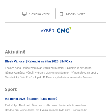
Klasická verze
Mobilní verze
VÝBĚR
Aktuálně
Blesk Vánoce
Kalendář svátků 2025
INFO.cz
Ebola v Kongu může zmutovat, varují zdravotníci. Epidemie je prý druhá...
Německá média: Výbušný dron v Lipsku nesl Semtex. Případ převzala spol...
Teroristický útok Rusů v Lipsku!? Dron s výbušninou se našel u Antonov...
Sport
MS hokej 2025
Biatlon
Liga mistrů
Zadražil po Besiktasi: Štve nás to. Ale pokud budeme hrát jako dnes......
Hradec hrál velice dobře, ale kvalita soupeře byla znát. Prohra na hři...