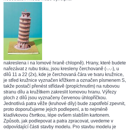
nakreslena i na lomové hraně chlopně). Hrany, které budete
nařezávat z rubu tisku, jsou kresleny čerchovaně (-.-.-), u
dílů 11 a 22 (2x), kde je čerchovaná čára ve tvaru kružnice,
je střed kružnice vyznačen křížkem a označen písmenem S,
takže postačí přenést střídavě (propíchnutím) na rubovou
stranu dílu a kružítkem zakreslit lomovou hranu. Výřezy
ploch z dílů jsou vyznačeny červenou úhlopříčkou.
Jednotlivá patra věže (kruhové díly) bude zapotřebí zpevnit,
proto doporučujeme jejich podlepení, a to nejméně
kladívkovou čtvrtkou, lépe ovšem slabším kartonem.
Způsob, jak podlepovat a patra zpracovat, uvedeme v
odpovídající části stavby modelu. Pro stavbu modelu je