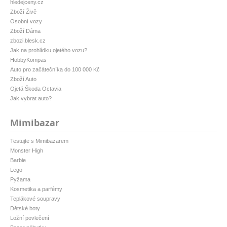
hledejceny.cz
Zboží Živě
Osobní vozy
Zboží Dáma
zbozi.blesk.cz
Jak na prohlídku ojetého vozu?
HobbyKompas
Auto pro začátečníka do 100 000 Kč
Zboží Auto
Ojetá Škoda Octavia
Jak vybrat auto?
Mimibazar
Testujte s Mimibazarem
Monster High
Barbie
Lego
Pyžama
Kosmetika a parfémy
Teplákové soupravy
Dětské boty
Ložní povlečení