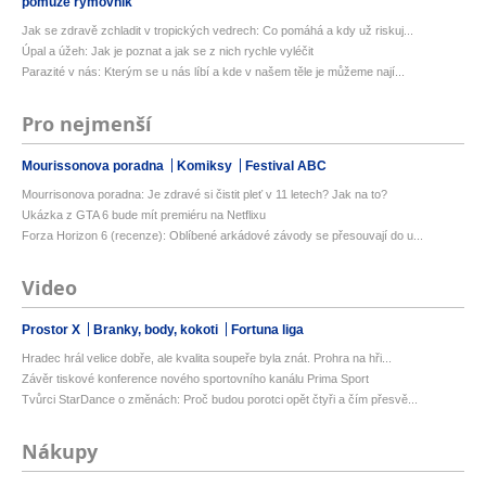
pomůže rýmovník
Jak se zdravě zchladit v tropických vedrech: Co pomáhá a kdy už riskuj...
Úpal a úžeh: Jak je poznat a jak se z nich rychle vyléčit
Parazité v nás: Kterým se u nás líbí a kde v našem těle je můžeme nají...
Pro nejmenší
Mourissonova poradna
Komiksy
Festival ABC
Mourrisonova poradna: Je zdravé si čistit pleť v 11 letech? Jak na to?
Ukázka z GTA 6 bude mít premiéru na Netflixu
Forza Horizon 6 (recenze): Oblíbené arkádové závody se přesouvají do u...
Video
Prostor X
Branky, body, kokoti
Fortuna liga
Hradec hrál velice dobře, ale kvalita soupeře byla znát. Prohra na hři...
Závěr tiskové konference nového sportovního kanálu Prima Sport
Tvůrci StarDance o změnách: Proč budou porotci opět čtyři a čím přesvě...
Nákupy