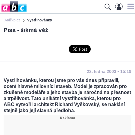
Ábíčko.cz
Vystřihovánky
Pisa - šikmá věž
22. ledna 2003 • 15:19
Vystřihovánku, kterou jsme pro vás dnes připravili,
ocení hlavně milovníci staveb. Model je zpracován pro
zkušené modeláře a jeho stavba je náročná na přesnost
a trpělivost. Tato unikátní vystřihovánka, kterou pro
ABC vytvořil architekt Richard Vyškovský, se naklání
stejně jako její slavná předloha.