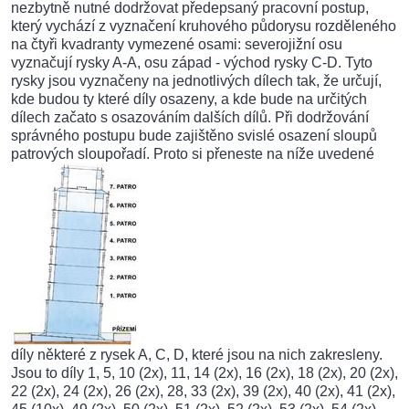
nezbytně nutné dodržovat předepsaný pracovní postup,
který vychází z vyznačení kruhového půdorysu rozděleného
na čtyři kvadranty vymezené osami: severojižní osu
vyznačují rysky A-A, osu západ - východ rysky C-D. Tyto
rysky jsou vyznačeny na jednotlivých dílech tak, že určují,
kde budou ty které díly osazeny, a kde bude na určitých
dílech začato s osazováním dalších dílů. Při dodržování
správného postupu bude zajištěno svislé osazení sloupů
patrových sloupořadí. Proto si přeneste na níže uvedené
díly některé z rysek A, C, D, které jsou na nich zakresleny.
Jsou to díly 1, 5, 10 (2x), 11, 14 (2x), 16 (2x), 18 (2x), 20 (2x),
22 (2x), 24 (2x), 26 (2x), 28, 33 (2x), 39 (2x), 40 (2x), 41 (2x),