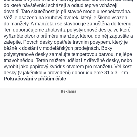
do které návštěvníci scházejí a odtud teprve vcházejí
dovnitř. Tato skutečnost je při stavbě modelu respektována.
Věž je osazena na kruhový dvorek, který je šikmo vsazen
do manžety. A manžeta i se stavbou je zapuštěna do terénu.
Ten doporučujeme zhotovit z polystyrenové desky, ve které
vyřízněte otvor o průměru manžety, kterou do něj zapustíte a
zalepíte. Povrch desky opatřete travním posypem, který je
běžně k dostání v modelářských prodejnách. Boky
polystyrenové desky zamalujte temperovou barvou, nejlépe
tmavohnědou. Terén můžete udělat i z dřevěné desky, nebo
vyrobit jako papírový kvádr s otvorem pro manžetu. Velikost
desky (v jakémkoliv provedení) doporučujeme 31 x 31 cm.
Pokračování v příštím čísle