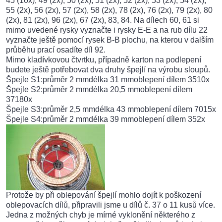
45 (10x), 49 (2x), 50 (2x), 51 (2x), 52 (2x), 53 (2x), 54 (2x),
55 (2x), 56 (2x), 57 (2x), 58 (2x), 78 (2x), 76 (2x), 79 (2x), 80
(2x), 81 (2x), 96 (2x), 67 (2x), 83, 84. Na dílech 60, 61 si
mimo uvedené rysky vyznačte i rysky E-E a na rub dílu 22
vyznačte ještě pomocí rysek B-B plochu, na kterou v dalším
průběhu prací osadíte díl 92.
Mimo kladívkovou čtvrtku, případně karton na podlepení
budete ještě potřebovat dva druhy špejlí na výrobu sloupů.
Špejle S1:průměr 2 mmdélka 31 mmoblepení dílem 3510x
Špejle S2:průměr 2 mmdélka 20,5 mmoblepení dílem
37180x
Špejle S3:průměr 2,5 mmdélka 43 mmoblepení dílem 7015x
Špejle S4:průměr 2 mmdélka 39 mmoblepení dílem 352x
Protože by při oblepování špejlí mohlo dojít k poškození
oblepovacích dílů, připravili jsme u dílů č. 37 o 11 kusů více.
Jedna z možných chyb je mírné vyklonění některého z