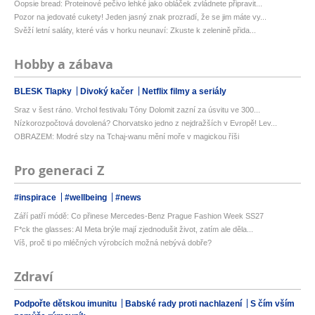
Oopsie bread: Proteinové pečivo lehké jako obláček zvládnete připravit...
Pozor na jedovaté cukety! Jeden jasný znak prozradí, že se jim máte vy...
Svěží letní saláty, které vás v horku neunaví: Zkuste k zelenině přida...
Hobby a zábava
BLESK Tlapky
Divoký kačer
Netflix filmy a seriály
Sraz v šest ráno. Vrchol festivalu Tóny Dolomit zazní za úsvitu ve 300...
Nízkorozpočtová dovolená? Chorvatsko jedno z nejdražších v Evropě! Lev...
OBRAZEM: Modré slzy na Tchaj-wanu mění moře v magickou říši
Pro generaci Z
#inspirace
#wellbeing
#news
Září patří módě: Co přinese Mercedes-Benz Prague Fashion Week SS27
F*ck the glasses: AI Meta brýle mají zjednodušit život, zatím ale děla...
Víš, proč ti po mléčných výrobcích možná nebývá dobře?
Zdraví
Podpořte dětskou imunitu
Babské rady proti nachlazení
S čím vším