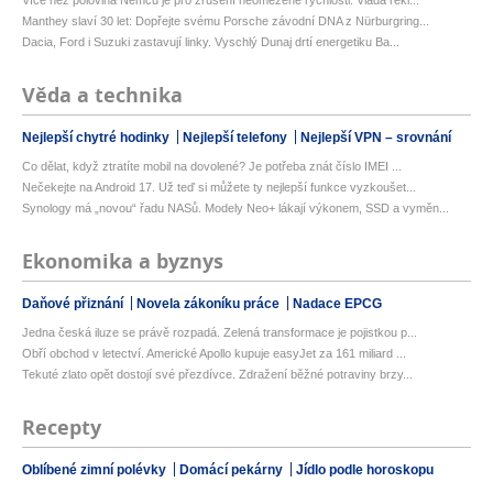
Více než polovina Němců je pro zrušení neomezené rychlosti. Vláda řekl...
Manthey slaví 30 let: Dopřejte svému Porsche závodní DNA z Nürburgring...
Dacia, Ford i Suzuki zastavují linky. Vyschlý Dunaj drtí energetiku Ba...
Věda a technika
Nejlepší chytré hodinky
Nejlepší telefony
Nejlepší VPN – srovnání
Co dělat, když ztratíte mobil na dovolené? Je potřeba znát číslo IMEI ...
Nečekejte na Android 17. Už teď si můžete ty nejlepší funkce vyzkoušet...
Synology má „novou“ řadu NASů. Modely Neo+ lákají výkonem, SSD a vyměn...
Ekonomika a byznys
Daňové přiznání
Novela zákoníku práce
Nadace EPCG
Jedna česká iluze se právě rozpadá. Zelená transformace je pojistkou p...
Obří obchod v letectví. Americké Apollo kupuje easyJet za 161 miliard ...
Tekuté zlato opět dostojí své přezdívce. Zdražení běžné potraviny brzy...
Recepty
Oblíbené zimní polévky
Domácí pekárny
Jídlo podle horoskopu