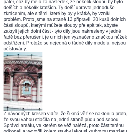
pater, což by mělo za následek, že několik sloupů by bylo
delších a několik kratších. Ty delší upravte jednoduše
zkrácením, ale s těmi, které by byly krátké, by vznikl
problém. Proto jsme na straně 13 připravili 20 kusů dolních
částí sloupů, kterými můžete sloupy přelepit tak, abyste
zakryli jejich dolní část - tyto díly jsou nakresleny v jedné
řadě bez přerušení, je u nich jen vyznačeno značkou nůžek
odstřižení. Protože se nejedná o řádné díly modelu, nejsou
očíslovány.
Z návodných kreseb vidíte, že šikmá věž se naklonila proto,
že svou vahou stlačila na jedné straně půdu pod sebou.
Správci areálu, ve kterém se věž nalézá, proto část terénu
odkopali a vytvořili kolem stavby jakousi kruhovou manžetu,