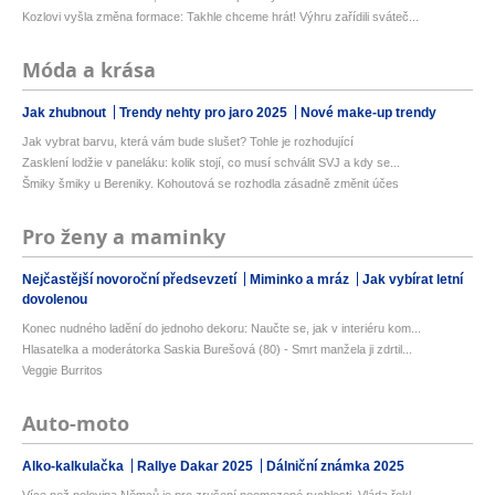
Kozlovi vyšla změna formace: Takhle chceme hrát! Výhru zařídili sváteč...
Móda a krása
Jak zhubnout
Trendy nehty pro jaro 2025
Nové make-up trendy
Jak vybrat barvu, která vám bude slušet? Tohle je rozhodující
Zasklení lodžie v paneláku: kolik stojí, co musí schválit SVJ a kdy se...
Šmiky šmiky u Bereniky. Kohoutová se rozhodla zásadně změnit účes
Pro ženy a maminky
Nejčastější novoroční předsevzetí
Miminko a mráz
Jak vybírat letní
dovolenou
Konec nudného ladění do jednoho dekoru: Naučte se, jak v interiéru kom...
Hlasatelka a moderátorka Saskia Burešová (80) - Smrt manžela ji zdrtil...
Veggie Burritos
Auto-moto
Alko-kalkulačka
Rallye Dakar 2025
Dálniční známka 2025