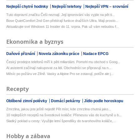
Nejlepší chytré hodinky
Nejlepší telefony
Nejlepší VPN – srovnání
Tuto dopravní značku Češi neznají. Její ignorování vás vyjde na pět ti...
Bose QuietComfort 2nd Gen přebírají funkce dražších Ultra. Mají prosto...
Aktualizujte své Windows 11 Insider do 11. srpna. Pak už vám nebudou f...
Ekonomika a byznys
Daňové přiznání
Novela zákoníku práce
Nadace EPCG
Český prodejce telefonů míří k pěti miliardám. Pomohl mu obchod s Goog...
AI asistenti začínají nakupovat za lidi. Obchodníci se připravují na n...
Měsíc po požáru ve Zlíně. Vasky a Alpine Pro se zotavují, potíže ale j...
Recepty
Oblíbené zimní polévky
Domácí pekárny
Jídlo podle horoskopu
Zmrzlina, jakou jste ještě nejedli! Pět míst, kde zmrzlina chutná jako...
10 nejlepších receptů na švestkové koláče: Přenesou vás do kuchyně u b...
Sladký poklad u cesty: Využijte letní špendlíky do tvarohového koláče,...
Hobby a zábava