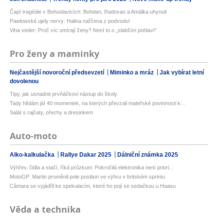
Čapí tragédie v Bohuslavicích: Bohdan, Radovan a Amálka uhynuli
Pawlowské ujely nervy: Halina nařčena z podvodu!
Vlna veder: Proč víc umírají ženy? Není to o „slabším pohlaví“
Pro ženy a maminky
Nejčastější novoroční předsevzetí
Miminko a mráz
Jak vybírat letní
dovolenou
Tipy, jak usnadnit prvňáčkovi nástup do školy
Tady hlídám já! 40 momentek, na kterých převzali mateřské povinnosti k...
Salát s rajčaty, ořechy a dresinkem
Auto-moto
Alko-kalkulačka
Rallye Dakar 2025
Dálniční známka 2025
Výhřev, čidla a stačí, říká průzkum. Pokročilá elektronika není priori...
MotoGP: Martin proměnil pole position ve výhru v britském sprintu
Câmara se vyjádřil ke spekulacím, které ho pojí se sedačkou u Haasu
Věda a technika