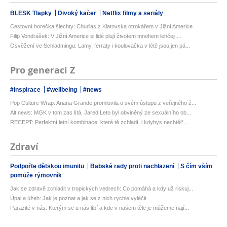
BLESK Tlapky
Divoký kačer
Netflix filmy a seriály
Cestovní horečka šlechty: Chuďas z Klatovska otrokářem v Jižní Americe
Filip Vondrášek: V Jižní Americe si lidé plují životem mnohem lehčeji,...
Osvěžení ve Schladmingu: Lamy, ferraty i koulovačka v létě jsou jen pá...
Pro generaci Z
#inspirace
#wellbeing
#news
Pop Culture Wrap: Ariana Grande promluvila o svém ústupu z veřejného ž...
Alt news: MGK v tom zas lítá, Jared Leto byl obviněný ze sexuálního ob...
RECEPT: Perfektní letní kombinace, které tě zchladí, i kdybys nechtěl*...
Zdraví
Podpořte dětskou imunitu
Babské rady proti nachlazení
S čím vším
pomůže rýmovník
Jak se zdravě zchladit v tropických vedrech: Co pomáhá a kdy už riskuj...
Úpal a úžeh: Jak je poznat a jak se z nich rychle vyléčit
Parazité v nás: Kterým se u nás líbí a kde v našem těle je můžeme nají...