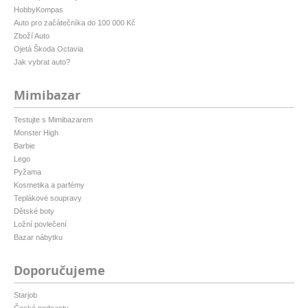
HobbyKompas
Auto pro začátečníka do 100 000 Kč
Zboží Auto
Ojetá Škoda Octavia
Jak vybrat auto?
Mimibazar
Testujte s Mimibazarem
Monster High
Barbie
Lego
Pyžama
Kosmetika a parfémy
Teplákové soupravy
Dětské boty
Ložní povlečení
Bazar nábytku
Doporučujeme
Starjob