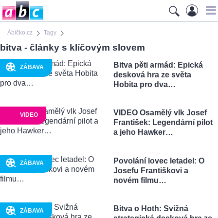
Ábíčko.cz
Tagy
bitva - články s klíčovým slovem
Bitva pěti armád: Epická
ZÁBAVA
desková hra ze světa
Hobita pro dva…
VIDEO Osamělý vlk Josef
VIDEO
František: Legendární pilot
a jeho Hawker…
Povolání lovec letadel: O
ZÁBAVA
Josefu Františkovi a
novém filmu…
Bitva o Hoth: Svižná
ZÁBAVA