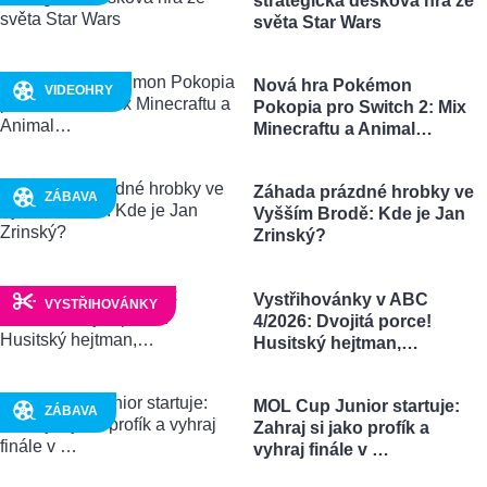
strategická desková hra ze
světa Star Wars
Nová hra Pokémon
VIDEOHRY
Pokopia pro Switch 2: Mix
Minecraftu a Animal…
Záhada prázdné hrobky ve
ZÁBAVA
Vyšším Brodě: Kde je Jan
Zrinský?
Vystřihovánky v ABC
VYSTŘIHOVÁNKY
4/2026: Dvojitá porce!
Husitský hejtman,…
MOL Cup Junior startuje:
ZÁBAVA
Zahraj si jako profík a
vyhraj finále v …