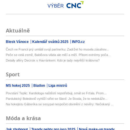
VÝBĚR
Aktuálně
Blesk Vánoce
Kalendář svátků 2025
INFO.cz
Čech ve Francii prý umlátil svojí partnerku: Zadržet ho musela zásahov...
Peče se celá země, Babišova vláda ale mlčí a mlží. Přitom extrémy poča...
Detaily aféry Decroix s Havránkem: Kdo je tady největší královna?
Sport
MS hokej 2025
Biatlon
Liga mistrů
Povstání Teplic: Kardiologa naštěstí nepotřebuji, smál se Frťala. Prom...
Pardubický Boledovič vyhlíží střet se Slavií: Je škoda, že to nedokáže...
Na hokejistu Gáboríka se sesypal nespočet obvinění z nevěry: Nečekaný ...
Móda a krása
Jak zhubnout
Trendy nehty pro jaro 2025
Nové make-up trendy