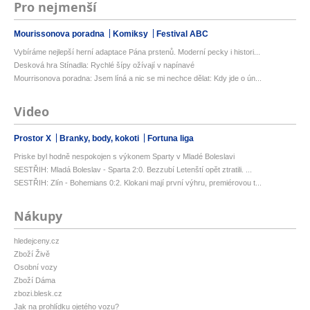
Pro nejmenší
Mourissonova poradna
Komiksy
Festival ABC
Vybíráme nejlepší herní adaptace Pána prstenů. Moderní pecky i histori...
Desková hra Stínadla: Rychlé šípy ožívají v napínavé
Mourrisonova poradna: Jsem líná a nic se mi nechce dělat: Kdy jde o ún...
Video
Prostor X
Branky, body, kokoti
Fortuna liga
Priske byl hodně nespokojen s výkonem Sparty v Mladé Boleslavi
SESTŘIH: Mladá Boleslav - Sparta 2:0. Bezzubí Letenští opět ztratili. ...
SESTŘIH: Zlín - Bohemians 0:2. Klokani mají první výhru, premiérovou t...
Nákupy
hledejceny.cz
Zboží Živě
Osobní vozy
Zboží Dáma
zbozi.blesk.cz
Jak na prohlídku ojetého vozu?