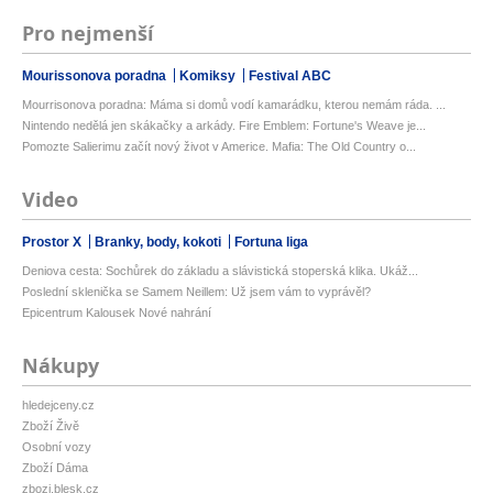
Pro nejmenší
Mourissonova poradna
Komiksy
Festival ABC
Mourrisonova poradna: Máma si domů vodí kamarádku, kterou nemám ráda. ...
Nintendo nedělá jen skákačky a arkády. Fire Emblem: Fortune's Weave je...
Pomozte Salierimu začít nový život v Americe. Mafia: The Old Country o...
Video
Prostor X
Branky, body, kokoti
Fortuna liga
Deniova cesta: Sochůrek do základu a slávistická stoperská klika. Ukáž...
Poslední sklenička se Samem Neillem: Už jsem vám to vyprávěl?
Epicentrum Kalousek Nové nahrání
Nákupy
hledejceny.cz
Zboží Živě
Osobní vozy
Zboží Dáma
zbozi.blesk.cz