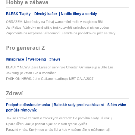
Hobby a zábava
BLESK Tlapky
Divoký kačer
Netflix filmy a seriály
OBRAZEM: Modré slzy na Tchaj-wanu mění moře v magickou říši
Jan Faltus: Vždycky mně přišlo trošku zvrhlé splachovat pitnou vodou
Zapomeňte na rozpálené Středomoří! Zamiřte na pohádkovou pláž se zlatý...
Pro generaci Z
#inspirace
#wellbeing
#news
BEAUTY NEWS: Zara Larsson servíruje Cheetah Girl makeup a Billie Eilis...
Jak funguje vztah Lva a Vodnáře?
FASHION NEWS: John Galliano headlinuje MET GALA 2027
Zdraví
Podpořte dětskou imunitu
Babské rady proti nachlazení
S čím vším
pomůže rýmovník
Jak se zdravě zchladit v tropických vedrech: Co pomáhá a kdy už riskuj...
Úpal a úžeh: Jak je poznat a jak se z nich rychle vyléčit
Parazité v nás: Kterým se u nás líbí a kde v našem těle je můžeme nají...