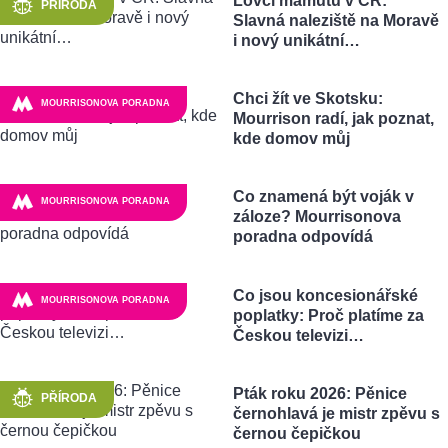
Lovci mamutů v ČR:
PŘÍRODA
Slavná naleziště na Moravě
i nový unikátní…
Chci žít ve Skotsku:
MOURRISONOVA PORADNA
Mourrison radí, jak poznat,
kde domov můj
Co znamená být voják v
MOURRISONOVA PORADNA
záloze? Mourrisonova
poradna odpovídá
Co jsou koncesionářské
MOURRISONOVA PORADNA
poplatky: Proč platíme za
Českou televizi…
Pták roku 2026: Pěnice
PŘÍRODA
černohlavá je mistr zpěvu s
černou čepičkou