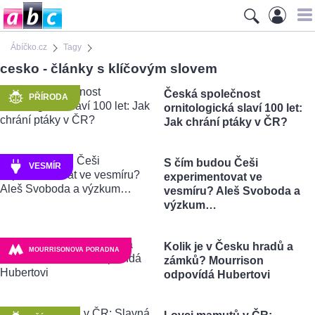
Ábíčko.cz
Tagy
cesko - články s klíčovým slovem
Česká společnost
PŘÍRODA
ornitologická slaví 100 let:
Jak chrání ptáky v ČR?
S čím budou Češi
VESMÍR
experimentovat ve
vesmíru? Aleš Svoboda a
výzkum…
Kolik je v Česku hradů a
MOURRISONOVA PORADNA
zámků? Mourrison
odpovídá Hubertovi