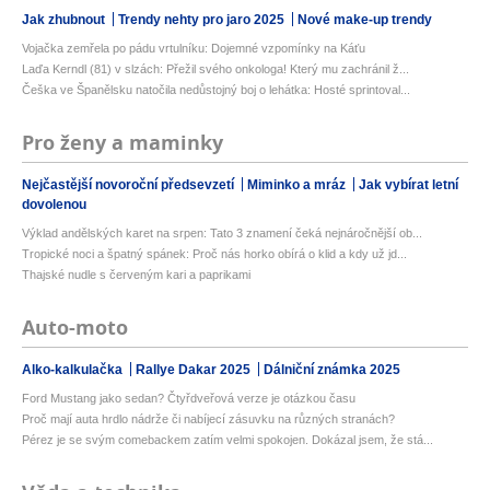
Jak zhubnout
Trendy nehty pro jaro 2025
Nové make-up trendy
Vojačka zemřela po pádu vrtulníku: Dojemné vzpomínky na Káťu
Laďa Kerndl (81) v slzách: Přežil svého onkologa! Který mu zachránil ž...
Češka ve Španělsku natočila nedůstojný boj o lehátka: Hosté sprintoval...
Pro ženy a maminky
Nejčastější novoroční předsevzetí
Miminko a mráz
Jak vybírat letní
dovolenou
Výklad andělských karet na srpen: Tato 3 znamení čeká nejnáročnější ob...
Tropické noci a špatný spánek: Proč nás horko obírá o klid a kdy už jd...
Thajské nudle s červeným kari a paprikami
Auto-moto
Alko-kalkulačka
Rallye Dakar 2025
Dálniční známka 2025
Ford Mustang jako sedan? Čtyřdveřová verze je otázkou času
Proč mají auta hrdlo nádrže či nabíjecí zásuvku na různých stranách?
Pérez je se svým comebackem zatím velmi spokojen. Dokázal jsem, že stá...