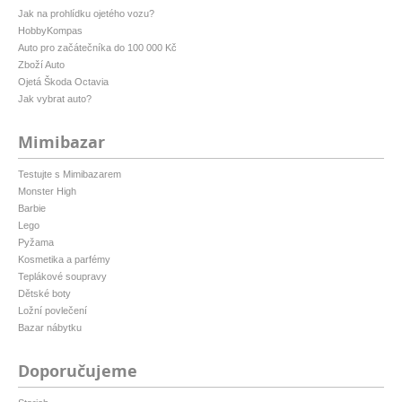
Jak na prohlídku ojetého vozu?
HobbyKompas
Auto pro začátečníka do 100 000 Kč
Zboží Auto
Ojetá Škoda Octavia
Jak vybrat auto?
Mimibazar
Testujte s Mimibazarem
Monster High
Barbie
Lego
Pyžama
Kosmetika a parfémy
Teplákové soupravy
Dětské boty
Ložní povlečení
Bazar nábytku
Doporučujeme