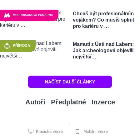
Chceš být profesionálním
MOURRISONOVA PORADNA
vojákem? Co musíš splnit
pro kariéru v …
Mamuti z Ústí nad Labem:
PŘÍRODA
Jak archeologové objevili
největší…
NAČÍST DALŠÍ ČLÁNKY
Autoři
Předplatné
Inzerce
Klasická verze
Mobilní verze