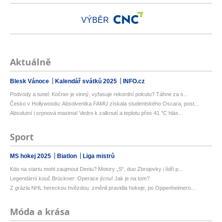
VÝBĚR
Aktuálně
Blesk Vánoce
Kalendář svátků 2025
INFO.cz
Podvody a tunel: Kočner je vinný, vyfasuje rekordní pokutu? Táhne za s...
Česko v Hollywoodu: Absolventka FAMU získala studentského Oscara, post...
Absolutní i srpnová maxima! Vedro k zalknutí a teplotu přes 41 °C hlás...
Sport
MS hokej 2025
Biatlon
Liga mistrů
Kdo na startu mohl zaujmout Deniu? Motory „S“, duo Zbrojovky i lídři p...
Legendární kouč Brückner: Operace jícnu! Jak je na tom?
Z grázla NHL hereckou hvězdou: změnil pravidla hokeje, po Oppenheimero...
Móda a krása