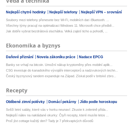
Věda a technika
Nejlepší chytré hodinky
Nejlepší telefony
Nejlepší VPN – srovnání
Soubory mezi telefony přenesete bez Wi-Fi, mobilních dat i Bluetooth. ...
Všechny týmy pracují na optimalizaci Windows 11. Microsoft chce předbě...
Jak dobře vybrat bezdrátová sluchátka. Velká zajistí ticho a pohodlí, ...
Ekonomika a byznys
Daňové přiznání
Novela zákoníku práce
Nadace EPCG
Banky se vrhají na bitcoin. Umožní nákup kryptoměny přes mobilní aplik...
CSG investuje do kanadského vývojáře interceptorů a nadzvukových techn...
Český byznysový tandem expanduje na Západ. Získal podíl v britské zbro...
Recepty
Oblíbené zimní polévky
Domácí pekárny
Jídlo podle horoskopu
Svěží letní saláty, které vás v horku neunaví: Zkuste k zelenině přida...
Nejlepší nálev na nakládané okurky: Čtyři recepty, které musíte letos ...
Proč jíst cottage každý den? Tady je 7 překvapivých důvodů