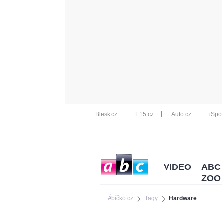
Blesk.cz
E15.cz
Auto.cz
iSpo
VIDEO
ABC
ZOO
Ábíčko.cz
Tagy
Hardware