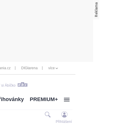
nia.cz
DIGIarena
více
 si Ábíčko
řihovánky
PREMIUM+
Přihlášení