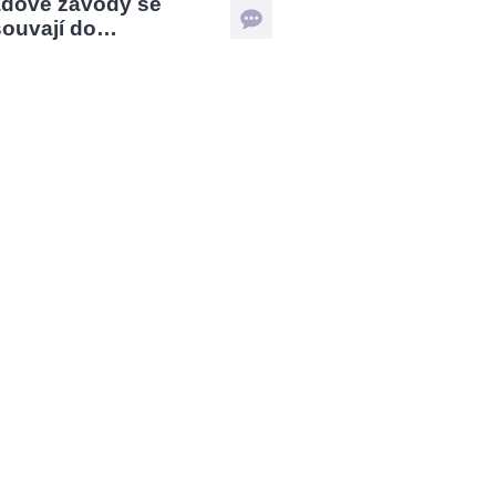
ádové závody se
souvají do…