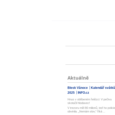
Aktuálně
Blesk Vánoce
Kalendář svátků
2025
INFO.cz
Hnus v oblíbeném řetězci: V pečivu
skotačil hlodavec!
V trezoru měl 80 milionů, teď ho polici
obvinila. „Nemám slov,“ říká ...