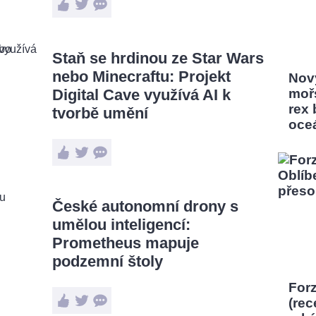
Staň se hrdinou ze Star Wars
nebo Minecraftu: Projekt
Nový
Digital Cave využívá AI k
moř
rex
tvorbě umění
oce
České autonomní drony s
umělou inteligencí:
Prometheus mapuje
podzemní štoly
Forz
(rec