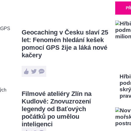
PŘ
Geocaching v Česku slaví 25
let: Fenomén hledání kešek
pomocí GPS žije a láká nové
kačery
Hřbi
pod
skrý
Filmové ateliéry Zlín na
pra
Kudlově: Znovuzrození
legendy od Baťových
počátků po umělou
inteligenci