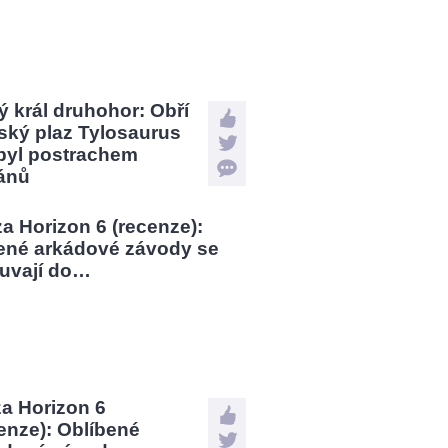
 král druhohor: Obří
ský plaz Tylosaurus
 byl postrachem
ánů
a Horizon 6
enze): Oblíbené