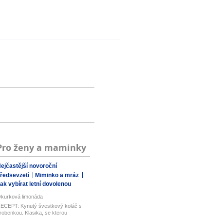
Pro ženy a maminky
ejčastější novoroční
ředsevzetí
Miminko a mráz
ak vybírat letní dovolenou
kurková limonáda
ECEPT: Kynutý švestkový koláč s
robenkou. Klasika, se kterou