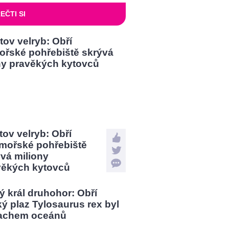
EČTI SI
tov velryb: Obří
mořské pohřebiště
vá miliony
věkých kytovců