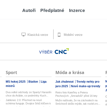
Autoři
Předplatné
Inzerce
Klasická verze
Mobilní verze
VÝBĚR
Sport
Móda a krása
N
MS hokej 2025
Biatlon
Liga
Jak zhubnout
Trendy nehty pro
mistrů
p
jaro 2025
Nové make-up trendy
J
Dva velké odchody ze Sparty! Haraslín
Retro foto Kateřiny a Petera
chce do Arábie, co podmínky Kuch...
Pechových: „Smraďoši“ před 16 lety
O
Jablonec 2.0: Přechod na nové
e
Muže naštvalo, že na záchodech na
R
schéma funguje. Dvojice Srbů klíčem k
Smíchově došlo mýdlo, tak rozbil zrc...
d
mo...