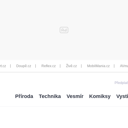
rt.cz
Doupě.cz
Reflex.cz
Živě.cz
MobilMania.cz
AVma
Předplať
Příroda
Technika
Vesmír
Komiksy
Vyst