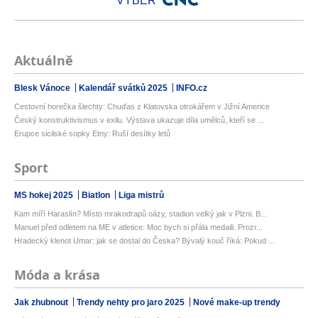
VÝBĚR
Aktuálně
Blesk Vánoce
Kalendář svátků 2025
INFO.cz
Cestovní horečka šlechty: Chuďas z Klatovska otrokářem v Jižní Americe
Český konstruktivismus v exilu. Výstava ukazuje díla umělců, kteří se ...
Erupce sicilské sopky Etny: Ruší desítky letů
Sport
MS hokej 2025
Biatlon
Liga mistrů
Kam míří Haraslín? Místo mrakodrapů oázy, stadion velký jak v Plzni. B...
Manuel před odletem na ME v atletice: Moc bych si přála medaili. Prozr...
Hradecký klenot Umar: jak se dostal do Česka? Bývalý kouč říká: Pokud ...
Móda a krása
Jak zhubnout
Trendy nehty pro jaro 2025
Nové make-up trendy