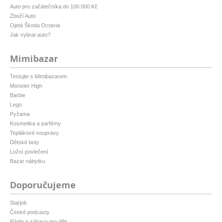
Auto pro začátečníka do 100 000 Kč
Zboží Auto
Ojetá Škoda Octavia
Jak vybrat auto?
Mimibazar
Testujte s Mimibazarem
Monster High
Barbie
Lego
Pyžama
Kosmetika a parfémy
Teplákové soupravy
Dětské boty
Ložní povlečení
Bazar nábytku
Doporučujeme
Starjob
České podcasty
Rádio a zábava pro děti