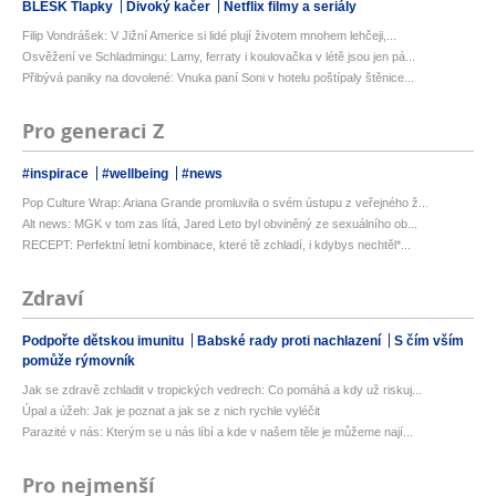
BLESK Tlapky
Divoký kačer
Netflix filmy a seriály
Filip Vondrášek: V Jižní Americe si lidé plují životem mnohem lehčeji,...
Osvěžení ve Schladmingu: Lamy, ferraty i koulovačka v létě jsou jen pá...
Přibývá paniky na dovolené: Vnuka paní Soni v hotelu poštípaly štěnice...
Pro generaci Z
#inspirace
#wellbeing
#news
Pop Culture Wrap: Ariana Grande promluvila o svém ústupu z veřejného ž...
Alt news: MGK v tom zas lítá, Jared Leto byl obviněný ze sexuálního ob...
RECEPT: Perfektní letní kombinace, které tě zchladí, i kdybys nechtěl*...
Zdraví
Podpořte dětskou imunitu
Babské rady proti nachlazení
S čím vším
pomůže rýmovník
Jak se zdravě zchladit v tropických vedrech: Co pomáhá a kdy už riskuj...
Úpal a úžeh: Jak je poznat a jak se z nich rychle vyléčit
Parazité v nás: Kterým se u nás líbí a kde v našem těle je můžeme nají...
Pro nejmenší