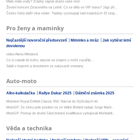
Máte málo vody? Zrádný signál ukáže vaše moč
Životní koncert Ztraceného na Letné: Co se dělo ve VIP stanu? Jágr při...
Česko čeká další vlna veder: Teploty vystoupají nad tropických 32 stup...
Pro ženy a maminky
Nejčastější novoroční předsevzetí
Miminko a mráz
Jak vybírat letní
dovolenou
video Alena Mihulová
Co si zabalit do kufru, abyste na (nejen) u moře zazářily...
Salát s koprem a dresinkem ze zakysané smetany
Auto-moto
Alko-kalkulačka
Rallye Dakar 2025
Dálniční známka 2025
Mototest Royal Enfield Classic 650: Návrat do čtyřicátých let
MotoGP: Ze zisku pole position se ve Velké Británii raduje Jorge Marti...
MotoGP: Postup do druhé části britské kvalifikace vybojovali Morbidell...
Věda a technika