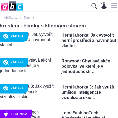
Ábíčko.cz
Tagy
kresleni - články s klíčovým slovem
Herní laborka: Jak vytvořit
ZÁBAVA
herní prostředí a navrhnout
vlastní…
Rotwood: Chytlavá akční
ZÁBAVA
bojovka, ve které je v
jednoduchosti…
Herní laborka 3: Jak využít
ZÁBAVA
umělou inteligenci k
vizualizaci skic…
Letní FashionTech
TECHNIKA