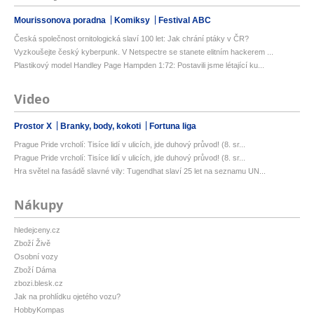
Mourissonova poradna
Komiksy
Festival ABC
Česká společnost ornitologická slaví 100 let: Jak chrání ptáky v ČR?
Vyzkoušejte český kyberpunk. V Netspectre se stanete elitním hackerem ...
Plastikový model Handley Page Hampden 1:72: Postavili jsme létající ku...
Video
Prostor X
Branky, body, kokoti
Fortuna liga
Prague Pride vrcholí: Tisíce lidí v ulicích, jde duhový průvod! (8. sr...
Prague Pride vrcholí: Tisíce lidí v ulicích, jde duhový průvod! (8. sr...
Hra světel na fasádě slavné vily: Tugendhat slaví 25 let na seznamu UN...
Nákupy
hledejceny.cz
Zboží Živě
Osobní vozy
Zboží Dáma
zbozi.blesk.cz
Jak na prohlídku ojetého vozu?
HobbyKompas