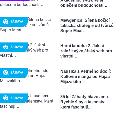
Akademie: Vytvořte si
oblečení budoucnosti…
Mewgenics: Šílená kočičí
ZÁBAVA
taktická strategie od tvůrců
Super Meat…
Herní laborka 2: Jak si
ZÁBAVA
založit vývojářský web pro
vlastní…
Naušika z Větrného údolí:
ZÁBAVA
Kultovní manga od Hajaa
Mijazakiho…
85 let Záhady hlavolamu:
ZÁBAVA
Rychlé šípy a tajemství,
která fascinují…