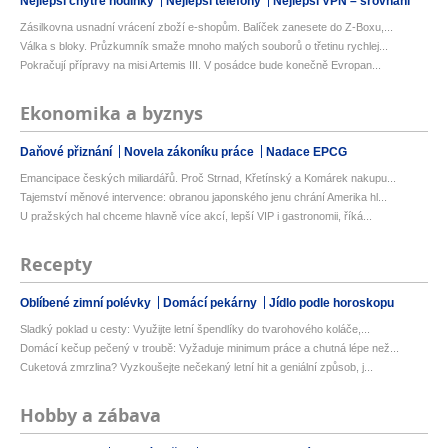
Nejlepší chytré hodinky
Nejlepší telefony
Nejlepší VPN – srovnání
Zásilkovna usnadní vrácení zboží e-shopům. Balíček zanesete do Z-Boxu,...
Válka s bloky. Průzkumník smaže mnoho malých souborů o třetinu rychlej...
Pokračují přípravy na misi Artemis III. V posádce bude konečně Evropan...
Ekonomika a byznys
Daňové přiznání
Novela zákoníku práce
Nadace EPCG
Emancipace českých miliardářů. Proč Strnad, Křetínský a Komárek nakupu...
Tajemství měnové intervence: obranou japonského jenu chrání Amerika hl...
U pražských hal chceme hlavně více akcí, lepší VIP i gastronomii, říká...
Recepty
Oblíbené zimní polévky
Domácí pekárny
Jídlo podle horoskopu
Sladký poklad u cesty: Využijte letní špendlíky do tvarohového koláče,...
Domácí kečup pečený v troubě: Vyžaduje minimum práce a chutná lépe než...
Cuketová zmrzlina? Vyzkoušejte nečekaný letní hit a geniální způsob, j...
Hobby a zábava