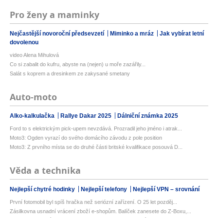
Pro ženy a maminky
Nejčastější novoroční předsevzetí
Miminko a mráz
Jak vybírat letní
dovolenou
video Alena Mihulová
Co si zabalit do kufru, abyste na (nejen) u moře zazářily...
Salát s koprem a dresinkem ze zakysané smetany
Auto-moto
Alko-kalkulačka
Rallye Dakar 2025
Dálniční známka 2025
Ford to s elektrickým pick-upem nevzdává. Prozradil jeho jméno i atrak...
Moto3: Ogden vyrazí do svého domácího závodu z pole position
Moto3: Z prvního místa se do druhé části britské kvalifikace posouvá D...
Věda a technika
Nejlepší chytré hodinky
Nejlepší telefony
Nejlepší VPN – srovnání
První fotomobil byl spíš hračka než seriózní zařízení. O 25 let pozděj...
Zásilkovna usnadní vrácení zboží e-shopům. Balíček zanesete do Z-Boxu,...