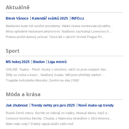
Aktuálně
Blesk Vánoce
Kalendář svátků 2025
INFO.cz
Maďarsko bude mít nového prezidenta: Vládní strana nominovala bývalého...
Místo opředené historkami plnými krve: Nadšenci zachraňují Lorenzovu h...
Prahou prošel duhový průvod: Tisíce lidí v ulicích! Vrcholí Prague Pri...
Sport
MS hokej 2025
Biatlon
Liga mistrů
ONLINE: Teplice - Plzeň. Hyský v ohrožení, udrží se proti rozjetým Sev...
Šířily se zvěsti o konci... Nadšený Gudas: Měl jsem přehřátý telefon! ...
Tragédie hvězdného Messiho: Zemřel mu táta (†68)!
Móda a krása
Jak zhubnout
Trendy nehty pro jaro 2025
Nové make-up trendy
Ruské černé vdovy: Rychle se vdávají za vojáky, inkasují dávky, když p...
Cestovní horečka šlechty: Chuďas z Klatovska otrokářem v Jižní Americe...
Máte málo vody? Zrádný signál ukáže vaše moč