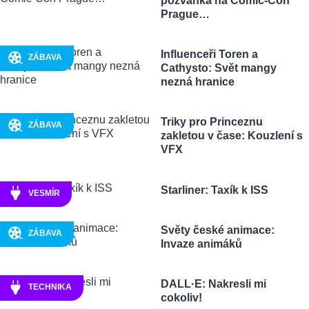
pozvánka na Comic-Con
Prague…
Influenceři Toren a
ZÁBAVA
Cathysto: Svět mangy
nezná hranice
Triky pro Princeznu
ZÁBAVA
zakletou v čase: Kouzlení s
VFX
Starliner: Taxík k ISS
VESMÍR
Světy české animace:
ZÁBAVA
Invaze animáků
DALL·E: Nakresli mi
TECHNIKA
cokoliv!