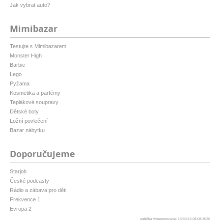
Jak vybrat auto?
Mimibazar
Testujte s Mimibazarem
Monster High
Barbie
Lego
Pyžama
Kosmetika a parfémy
Teplákové soupravy
Dětské boty
Ložní povlečení
Bazar nábytku
Doporučujeme
Starjob
České podcasty
Rádio a zábava pro děti
Frekvence 1
Evropa 2
patička vygenerovaná: 15:50:13 08.08.2026