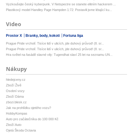
Vyzkoušejte český kyberpunk. V Netspectre se stanete elitním hackerem ...
Plastikový model Handley Page Hampden 1:72: Postavili jsme létající ku...
Video
Prostor X
Branky, body, kokoti
Fortuna liga
Prague Pride vrcholí: Tisíce lidí v ulicích, jde duhový průvod! (8. sr...
Prague Pride vrcholí: Tisíce lidí v ulicích, jde duhový průvod! (8. sr...
Hra světel na fasádě slavné vily: Tugendhat slaví 25 let na seznamu UN...
Nákupy
hledejceny.cz
Zboží Živě
Osobní vozy
Zboží Dáma
zbozi.blesk.cz
Jak na prohlídku ojetého vozu?
HobbyKompas
Auto pro začátečníka do 100 000 Kč
Zboží Auto
Ojetá Škoda Octavia