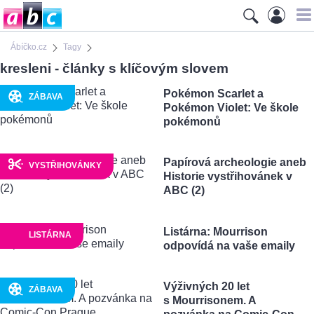
Ábíčko.cz
Tagy
kresleni - články s klíčovým slovem
Pokémon Scarlet a
ZÁBAVA
Pokémon Violet: Ve škole
pokémonů
Papírová archeologie aneb
VYSTŘIHOVÁNKY
Historie vystřihovánek v
ABC (2)
Listárna: Mourrison
LISTÁRNA
odpovídá na vaše emaily
Výživných 20 let
ZÁBAVA
s Mourrisonem. A