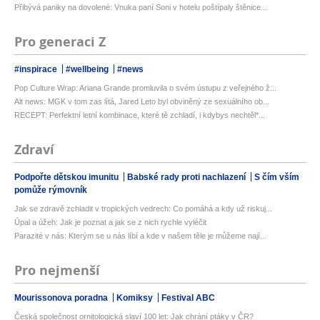
Přibývá paniky na dovolené: Vnuka paní Soni v hotelu poštípaly štěnice...
Pro generaci Z
#inspirace
#wellbeing
#news
Pop Culture Wrap: Ariana Grande promluvila o svém ústupu z veřejného ž...
Alt news: MGK v tom zas lítá, Jared Leto byl obviněný ze sexuálního ob...
RECEPT: Perfektní letní kombinace, které tě zchladí, i kdybys nechtěl*...
Zdraví
Podpořte dětskou imunitu
Babské rady proti nachlazení
S čím vším
pomůže rýmovník
Jak se zdravě zchladit v tropických vedrech: Co pomáhá a kdy už riskuj...
Úpal a úžeh: Jak je poznat a jak se z nich rychle vyléčit
Parazité v nás: Kterým se u nás líbí a kde v našem těle je můžeme nají...
Pro nejmenší
Mourissonova poradna
Komiksy
Festival ABC
Česká společnost ornitologická slaví 100 let: Jak chrání ptáky v ČR?