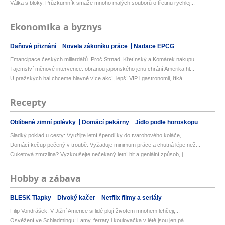
Válka s bloky. Průzkumník smaže mnoho malých souborů o třetinu rychlej...
Ekonomika a byznys
Daňové přiznání
Novela zákoníku práce
Nadace EPCG
Emancipace českých miliardářů. Proč Strnad, Křetínský a Komárek nakupu...
Tajemství měnové intervence: obranou japonského jenu chrání Amerika hl...
U pražských hal chceme hlavně více akcí, lepší VIP i gastronomii, říká...
Recepty
Oblíbené zimní polévky
Domácí pekárny
Jídlo podle horoskopu
Sladký poklad u cesty: Využijte letní špendlíky do tvarohového koláče,...
Domácí kečup pečený v troubě: Vyžaduje minimum práce a chutná lépe než...
Cuketová zmrzlina? Vyzkoušejte nečekaný letní hit a geniální způsob, j...
Hobby a zábava
BLESK Tlapky
Divoký kačer
Netflix filmy a seriály
Filip Vondrášek: V Jižní Americe si lidé plují životem mnohem lehčeji,...
Osvěžení ve Schladmingu: Lamy, ferraty i koulovačka v létě jsou jen pá...