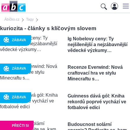
Ábíčko.cz
Tagy
kuriozita - články s klíčovým slovem
Ig Nobelovy ceny: Ty
ZÁBAVA
nejšílenější a nejzábavnější
vědecké výzkumy…
Recenze Everwind: Nová
ZÁBAVA
craftovací hra ve stylu
Minecraftu s…
Guinness dává gól: Kniha
ZÁBAVA
rekordů poprvé vychází ve
fotbalové edici
Budoucnost solární
PŘEČTI SI