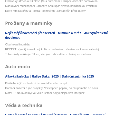
Obrovský strach o Nikolase (9) s autismem: Chlapec odešel z domova na ...
Maskovaní muži napadli Jaromíra Soukupa: Krvavá nakládačka, zmlátili h...
Retro foto Kateřiny a Petera Pechových: „Smraďoši“ před 16 lety
Pro ženy a maminky
Nejčastější novoroční předsevzetí
Miminko a mráz
Jak vybírat letní
dovolenou
Okurková limonáda
RECEPT: Kynutý švestkový koláč s drobenkou. Klasika, se kterou zaboduj...
Tohle nikdy neříkejte! Slova, kterými rodiče dětem ubližují ze všeho n...
Auto-moto
Alko-kalkulačka
Rallye Dakar 2025
Dálniční známka 2025
Příští Audi Q8 se bude držet osvědčeného receptu
Domácí zázemí a jiné projekty. Verstappen popsal, co mu pomáhá se sous...
MotoGP: Na úvod byl ve Velké Británii nejrychlejší Alex Márquez
Věda a technika