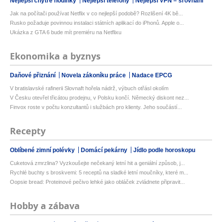
Nejlepší chytré hodinky
Nejlepší telefony
Nejlepší VPN – srovnání
Jak na počítači používat Netflix v co nejlepší podobě? Rozlišení 4K bě...
Rusko požaduje povinnou instalaci státních aplikací do iPhonů. Apple o...
Ukázka z GTA 6 bude mít premiéru na Netflixu
Ekonomika a byznys
Daňové přiznání
Novela zákoníku práce
Nadace EPCG
V bratislavské rafinerii Slovnaft hořela nádrž, výbuch otřásl okolím
V Česku otevřel třicátou prodejnu, v Polsku končí. Německý diskont nez...
Finvox roste v počtu konzultantů i službách pro klienty. Jeho součástí...
Recepty
Oblíbené zimní polévky
Domácí pekárny
Jídlo podle horoskopu
Cuketová zmrzlina? Vyzkoušejte nečekaný letní hit a geniální způsob, j...
Rychlé buchty s broskvemi: 5 receptů na sladké letní moučníky, které m...
Oopsie bread: Proteinové pečivo lehké jako obláček zvládnete připravit...
Hobby a zábava