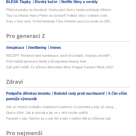
BLESK Tlapky
Divoký kačer
Netflix filmy a seriály
Přibývá paniky na dovolené: Vnuka paní Soni v hotelu poštípaly štěnice...
Tipy na víkend: Harry Potter na výstavě! Folklor, bitvy i setkání vodn...
Sraz v šest ráno. Vrchol festivalu Tóny Dolomit zazní za úsvitu ve 300...
Pro generaci Z
#inspirace
#wellbeing
#news
RECEPT: Perfektní letní kombinace, které tě zchladí, i kdybys nechtěl*...
Proč každá generace hledá svůj signature beauty look
Září patří módě: Co přinese Mercedes-Benz Prague Fashion Week SS27
Zdraví
Podpořte dětskou imunitu
Babské rady proti nachlazení
S čím vším
pomůže rýmovník
Jak se zdravě zchladit v tropických vedrech: Co pomáhá a kdy už riskuj...
Úpal a úžeh: Jak je poznat a jak se z nich rychle vyléčit
Parazité v nás: Kterým se u nás líbí a kde v našem těle je můžeme nají...
Pro nejmenší