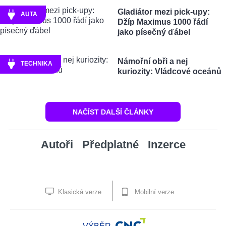
Gladiátor mezi pick-upy:
AUTA
Džíp Maximus 1000 řádí
jako písečný ďábel
Námořní obři a nej
TECHNIKA
kuriozity: Vládcové oceánů
NAČÍST DALŠÍ ČLÁNKY
Autoři
Předplatné
Inzerce
Klasická verze
Mobilní verze