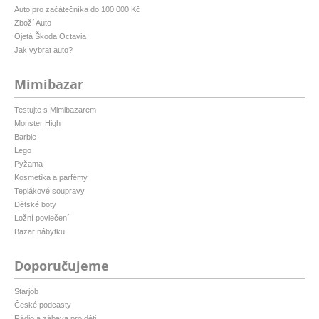
Auto pro začátečníka do 100 000 Kč
Zboží Auto
Ojetá Škoda Octavia
Jak vybrat auto?
Mimibazar
Testujte s Mimibazarem
Monster High
Barbie
Lego
Pyžama
Kosmetika a parfémy
Teplákové soupravy
Dětské boty
Ložní povlečení
Bazar nábytku
Doporučujeme
Starjob
České podcasty
Rádio a zábava pro děti