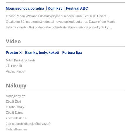
Mourissonova poradna
Komiksy
Festival ABC
Ghost Recon Wildlands dostal vylepšení a novou misi. Starší díl Ubisof...
Quake ke 30. narozeninám dostal novou epizodu zdarma. Dawn of the Mach...
Hřbitov velryb: Obří podmořské pohřebiště skrývá miliony pravěkých kyt...
Video
Prostor X
Branky, body, kokoti
Fortuna liga
Milan Knížák pohřeb
Jiří Pospíšil
Václav Klaus
Nákupy
hledejceny.cz
Zboží Živě
Osobní vozy
Zboží Dáma
zbozi.blesk.cz
Jak na prohlídku ojetého vozu?
HobbyKompas