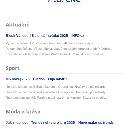
VÝBĚR
Aktuálně
Blesk Vánoce
Kalendář svátků 2025
INFO.cz
Výbuch v rafinerii! V Bratislavě hoří Slovnaft, šíří se hustý dým
Po stopách češtiny: Přeskočte jazykově-generační propast aneb Prázdnin...
Tragédie na oblíbeném festivalu Brutal Assault: Polák skočil z mostu a...
Sport
MS hokej 2025
Biatlon
Liga mistrů
Ronaldo se pochlubil před sňatkem s Georginou: Hračky za půl miliardy!
Ronaldo se pochlubil před sňatkem s Georginou: Hračky za půl miliardy!...
Reprezentanti po MS: Plzeň v pasti, extrém u Memiče. Slavia se poučila...
Móda a krása
Jak zhubnout
Trendy nehty pro jaro 2025
Nové make-up trendy