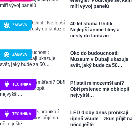
energie? Podívejte se, kam
míří vývoj panelů
40 let studia Ghibli:
ZÁBAVA
Nejlepší anime filmy a
cesty do fantazie
Oko do budoucnosti:
ZÁBAVA
Muzeum v Dubaji ukazuje
svět, jaký bude za 50…
Přistáli mimozemšťani?
TECHNIKA
Obří prstenec má obklopit
nejvyšší…
LED diody dnes pronikají
TECHNIKA
úplně všude – zkus přijít na
něco ještě …