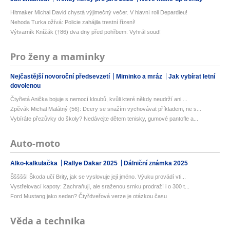
Hitmaker Michal David chystá výjimečný večer. V hlavní roli Depardieu!
Nehoda Turka ožívá: Policie zahájila trestní řízení!
Výtvarník Knížák (†86) dva dny před pohřbem: Vyhrál soud!
Pro ženy a maminky
Nejčastější novoroční předsevzetí
Miminko a mráz
Jak vybírat letní
dovolenou
Čtyřletá Anička bojuje s nemocí kloubů, kvůli které někdy neudrží ani ...
Zpěvák Michal Malátný (56): Dcery se snažím vychovávat příkladem, ne s...
Vybíráte přezůvky do školy? Nedávejte dětem tenisky, gumové pantofle a...
Auto-moto
Alko-kalkulačka
Rallye Dakar 2025
Dálniční známka 2025
Ššššš! Škoda učí Brity, jak se vyslovuje její jméno. Výuku provádí vti...
Vystřelovací kapoty: Zachraňují, ale sraženou srnku prodraží i o 300 t...
Ford Mustang jako sedan? Čtyřdveřová verze je otázkou času
Věda a technika