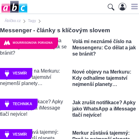
Ábíčko.cz
Tagy
Messenger - články s klíčovým slovem
Volá mi neznámé číslo na
MOURRISONOVA PORADNA
Messengeru: Co dělat a jak
se bránit?
Nové objevy na Merkuru:
VESMÍR
Kdy odhalíme tajemství
nejmenší planety…
Jak zrušit notifikace? Apky
TECHNIKA
jako WhatsApp a iMessage
tlačí nejvíce!
Merkur zůstává tajemný:
VESMÍR