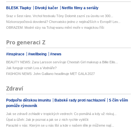
BLESK Tlapky
Divoký kačer
Netflix filmy a seriály
Sraz v šest ráno. Vrchol festivalu Tóny Dolomit zazní za úsvitu ve 300...
Nízkorozpočtová dovolená? Chorvatsko jedno z nejdražších v Evropě! Lev...
OBRAZEM: Modré slzy na Tchaj-wanu mění moře v magickou říši
Pro generaci Z
#inspirace
#wellbeing
#news
BEAUTY NEWS: Zara Larsson servíruje Cheetah Girl makeup a Billie Eilis...
Jak funguje vztah Lva a Vodnáře?
FASHION NEWS: John Galliano headlinuje MET GALA 2027
Zdraví
Podpořte dětskou imunitu
Babské rady proti nachlazení
S čím vším
pomůže rýmovník
Jak se zdravě zchladit v tropických vedrech: Co pomáhá a kdy už riskuj...
Úpal a úžeh: Jak je poznat a jak se z nich rychle vyléčit
Parazité v nás: Kterým se u nás líbí a kde v našem těle je můžeme nají...