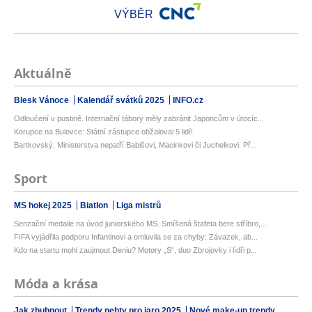
VÝBĚR
Aktuálně
Blesk Vánoce
Kalendář svátků 2025
INFO.cz
Odloučení v pustině. Internační tábory měly zabránit Japoncům v útocíc...
Korupce na Bulovce: Státní zástupce obžaloval 5 lidí!
Bartkovský: Ministerstva nepatří Babišovi, Macinkovi či Juchelkovi. Př...
Sport
MS hokej 2025
Biatlon
Liga mistrů
Senzační medaile na úvod juniorského MS. Smíšená štafeta bere stříbro,...
FIFA vyjádřila podporu Infantinovi a omluvila se za chyby: Závazek, ab...
Kdo na startu mohl zaujmout Deniu? Motory „S“, duo Zbrojovky i lídři p...
Móda a krása
Jak zhubnout
Trendy nehty pro jaro 2025
Nové make-up trendy