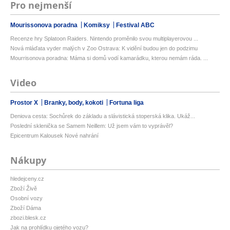
Pro nejmenší
Mourissonova poradna
Komiksy
Festival ABC
Recenze hry Splatoon Raiders. Nintendo proměnilo svou multiplayerovou ...
Nová mláďata vyder malých v Zoo Ostrava: K vidění budou jen do podzimu
Mourrisonova poradna: Máma si domů vodí kamarádku, kterou nemám ráda. ...
Video
Prostor X
Branky, body, kokoti
Fortuna liga
Deniova cesta: Sochůrek do základu a slávistická stoperská klika. Ukáž...
Poslední sklenička se Samem Neillem: Už jsem vám to vyprávěl?
Epicentrum Kalousek Nové nahrání
Nákupy
hledejceny.cz
Zboží Živě
Osobní vozy
Zboží Dáma
zbozi.blesk.cz
Jak na prohlídku ojetého vozu?