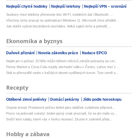
Nejlepší chytré hodinky
Nejlepší telefony
Nejlepší VPN – srovnání
Soubory mezi telefony přenesete bez Wi-Fi, mobilních dat i Bluetooth. ...
Všechny týmy pracují na optimalizaci Windows 11. Microsoft chce předbě...
Jak dobře vybrat bezdrátová sluchátka. Velká zajistí ticho a pohodlí, ...
Ekonomika a byznys
Daňové přiznání
Novela zákoníku práce
Nadace EPCG
Nejde jen o počasí. El Niňo může během měsíců zdražit potraviny po cel...
Penny Market a Coca-Cola rozjely obchodní válku v Česku. Lahve mizí z ...
Stát tu přerozdělí sedm z každých deseti vydělaných korun. Tyto země u...
Recepty
Oblíbené zimní polévky
Domácí pekárny
Jídlo podle horoskopu
Oopsie bread: Proteinové pečivo lehké jako obláček zvládnete připravit...
Pozor na jedovaté cukety! Jeden jasný znak prozradí, že se jim máte vy...
Svěží letní saláty, které vás v horku neunaví: Zkuste k zelenině přida...
Hobby a zábava