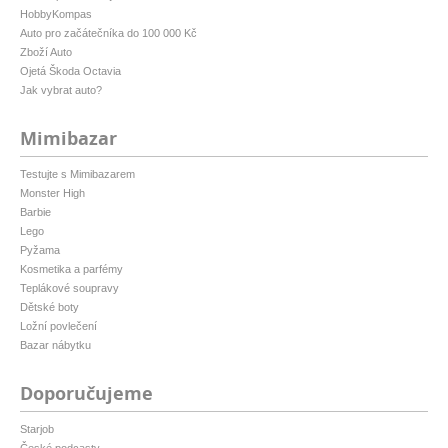
HobbyKompas
Auto pro začátečníka do 100 000 Kč
Zboží Auto
Ojetá Škoda Octavia
Jak vybrat auto?
Mimibazar
Testujte s Mimibazarem
Monster High
Barbie
Lego
Pyžama
Kosmetika a parfémy
Teplákové soupravy
Dětské boty
Ložní povlečení
Bazar nábytku
Doporučujeme
Starjob