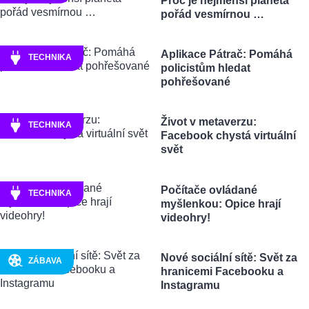
Proč je nejmenší planeta
pořád vesmírnou …
Aplikace Pátrač: Pomáhá
TECHNIKA
policistům hledat
pohřešované
Život v metaverzu:
TECHNIKA
Facebook chystá virtuální
svět
Počítače ovládané
TECHNIKA
myšlenkou: Opice hrají
videohry!
Nové sociální sítě: Svět za
ZÁBAVA
hranicemi Facebooku a
Instagramu