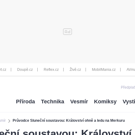
rt.cz
Doupě.cz
Reflex.cz
Živě.cz
MobilMania.cz
AVma
Předplať
Příroda
Technika
Vesmír
Komiksy
Vyst
smír
Průvodce Sluneční soustavou: Království ohně a ledu na Merkuru
ční soustavou: Království 