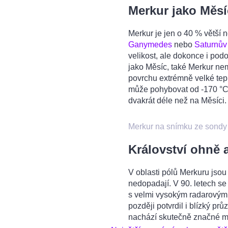
Merkur jako Měsí
Merkur je jen o 40 % větší 
Ganymedes
nebo
Saturnův
velikost, ale dokonce i podo
jako Měsíc, také Merkur ne
povrchu extrémně velké tepl
může pohybovat od -170 °C 
dvakrát déle než na Měsíci.
Merkur na sní­mku ze so
Království ohně 
V oblasti pólů Merkuru jsou
nedopadají. V 90. letech s
s velmi vysokým radarovým 
později potvrdil i blízký p
nachází skutečně značné m