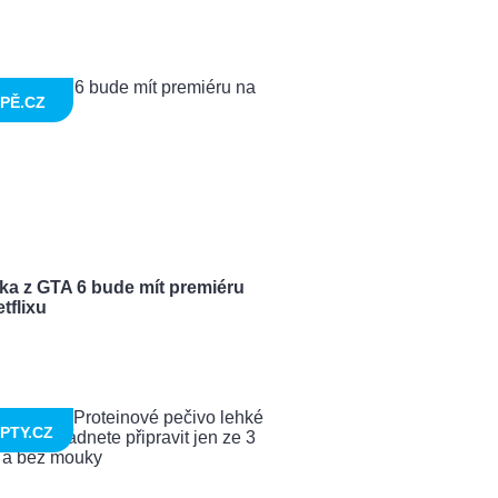
PĚ.CZ
ka z GTA 6 bude mít premiéru
tflixu
PTY.CZ