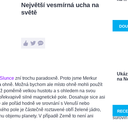
Největší vesmírná ucha na
světě
DOU
Ukáz
Slunce
zní trochu paradoxně. Proto jsme Merkur
na Ne
du a ohně. Možná bychom ale místo ohně mohli použít
tiž poměrně velkou hustotu a s ohledem na svou
i překvapivě silné magnetické pole. Dosahuje sice asi
 ale pořád hodně ve srovnání s Venuší nebo
ho pole je částečně roztavené obří želené jádro,
RECE
inu objemu planety. V případě Země to není ani