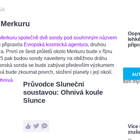
SA
 Merkuru
Oops
 k Merkuru společně dvě sondy pod souhrnným názvem
lehké
 připravila
Evropská kosmická agentura
, druhou
připra
 První ze šesti průletů okolo Merkuru bude v říjnu
2025 pak budou sondy navedeny na oběžnou dráhu
Japonská sonda se bude zabývat především výzkumem
 bude zkoumat povrch, složení planety i její okolí.
AU
Průvodce Sluneční
soustavou: Ohnivá koule
Slunce
Více
zruš
...