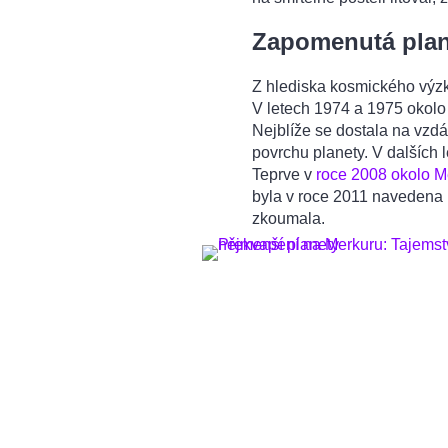
Zapomenutá pla
Z hlediska kosmického vý
V letech 1974 a 1975 okolo 
Nejblíže se dostala na vzd
povrchu planety. V dalších 
Teprve v
roce 2008 okolo M
byla v roce 2011 navedena 
zkoumala.