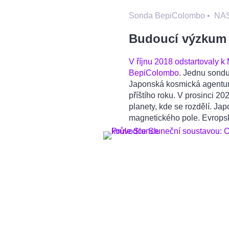
Sonda BepiColombo
•
NA
Budoucí výzkum
V říjnu 2018 odstartovaly
BepiColombo
. Jednu sondu
Japonská kosmická agentura.
příštího roku. V prosinci 
planety, kde se rozdělí. 
magnetického pole. Evropská