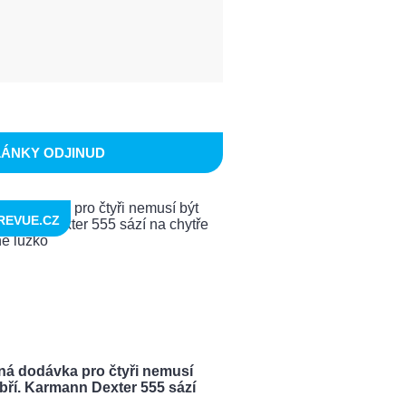
LÁNKY ODJINUD
REVUE.CZ
ná dodávka pro čtyři nemusí
bří. Karmann Dexter 555 sází