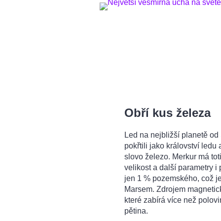
Obří kus železa
Led na nejbližší planetě od
pokřtili jako království le
slovo železo. Merkur má to
velikost a další parametry 
jen 1 % pozemského, což je
Marsem. Zdrojem magnetické
které zabírá více než polov
pětina.