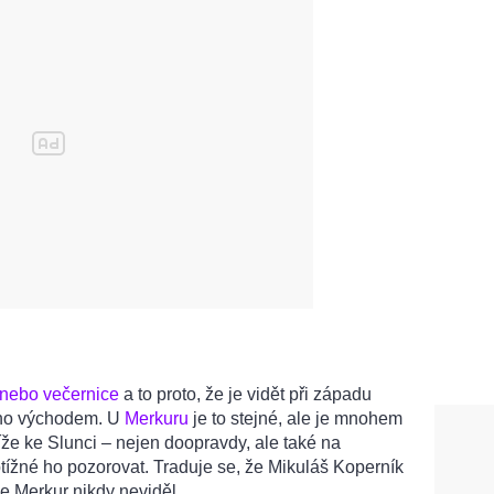
 nebo večernice
a to proto, že je vidět při západu
eho východem. U
Merkuru
je to stejné, ale je mnohem
že ke Slunci – nejen doopravdy, ale také na
tížné ho pozorovat. Traduje se, že Mikuláš Koperník
 že Merkur nikdy neviděl.