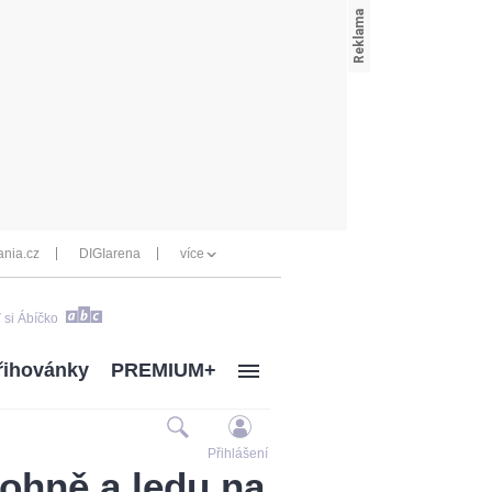
nia.cz
DIGIarena
více
 si Ábíčko
řihovánky
PREMIUM+
Přihlášení
ohně a ledu na