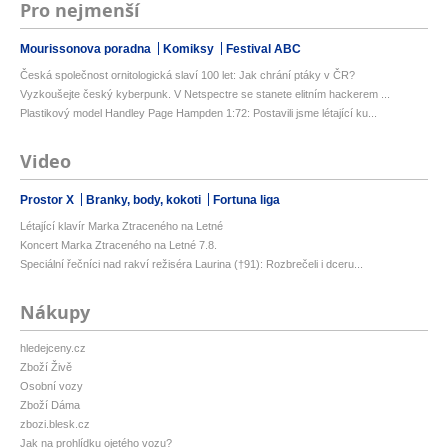
Pro nejmenší
Mourissonova poradna
Komiksy
Festival ABC
Česká společnost ornitologická slaví 100 let: Jak chrání ptáky v ČR?
Vyzkoušejte český kyberpunk. V Netspectre se stanete elitním hackerem ...
Plastikový model Handley Page Hampden 1:72: Postavili jsme létající ku...
Video
Prostor X
Branky, body, kokoti
Fortuna liga
Létající klavír Marka Ztraceného na Letné
Koncert Marka Ztraceného na Letné 7.8.
Speciální řečníci nad rakví režiséra Laurina (†91): Rozbrečeli i dceru...
Nákupy
hledejceny.cz
Zboží Živě
Osobní vozy
Zboží Dáma
zbozi.blesk.cz
Jak na prohlídku ojetého vozu?