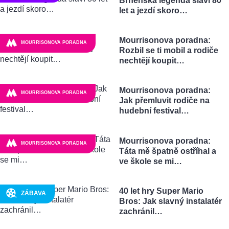
Brněnská legenda slaví 80
let a jezdí skoro…
Mourrisonova poradna:
MOURRISONOVA PORADNA
Rozbil se ti mobil a rodiče
nechtějí koupit…
Mourrisonova poradna:
MOURRISONOVA PORADNA
Jak přemluvit rodiče na
hudební festival…
Mourrisonova poradna:
MOURRISONOVA PORADNA
Táta mě špatně ostříhal a
ve škole se mi…
40 let hry Super Mario
ZÁBAVA
Bros: Jak slavný instalatér
zachránil…