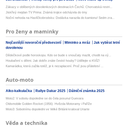
Zákazy v oblíbených dovolenkových destinacích Čechů: Chorvatská restri...
Jiskřivý mejdan TV Prima: Známá trojice odcházela do tmy
Noční nehoda na Havlíčkobrodsku: Dodávka narazila do kamionu! Sedm zra...
Pro ženy a maminky
Nejčastější novoroční předsevzetí
Miminko a mráz
Jak vybírat letní
dovolenou
Dědečkové podle horoskopu. Kdo se bude s vnoučaty mazlit, chodit na vý...
Houbaření s dětmi. Jak dobře znáte české houby? Udělejte si KVÍZ!
Kamarádka, která zažila totéž, je k nezaplacení. Proč jsou přátelství ...
Auto-moto
Alko-kalkulačka
Rallye Dakar 2025
Dálniční známka 2025
Moto2: V sobotu dopoledne se do čela posunul Guevara
Oldsmobile Golden Rocket (1956): Hvězda Motoramy i Paříže
Moto3: Sobotnímu dopoledni ve Velké Británii kraloval Uriarte
Věda a technika