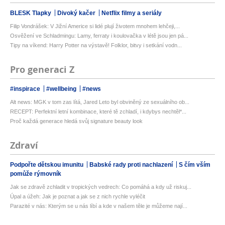
BLESK Tlapky
Divoký kačer
Netflix filmy a seriály
Filip Vondrášek: V Jižní Americe si lidé plují životem mnohem lehčeji,...
Osvěžení ve Schladmingu: Lamy, ferraty i koulovačka v létě jsou jen pá...
Tipy na víkend: Harry Potter na výstavě! Folklor, bitvy i setkání vodn...
Pro generaci Z
#inspirace
#wellbeing
#news
Alt news: MGK v tom zas lítá, Jared Leto byl obviněný ze sexuálního ob...
RECEPT: Perfektní letní kombinace, které tě zchladí, i kdybys nechtěl*...
Proč každá generace hledá svůj signature beauty look
Zdraví
Podpořte dětskou imunitu
Babské rady proti nachlazení
S čím vším
pomůže rýmovník
Jak se zdravě zchladit v tropických vedrech: Co pomáhá a kdy už riskuj...
Úpal a úžeh: Jak je poznat a jak se z nich rychle vyléčit
Parazité v nás: Kterým se u nás líbí a kde v našem těle je můžeme nají...