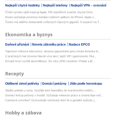
Nejlepší chytré hodinky
Nejlepší telefony
Nejlepší VPN – srovnání
Čínští výrobci opět kopírují Apple. Pět největších značek chystá čtver...
Rusko požaduje povinnou instalaci státních aplikací do iPhonů. Apple o...
Česko má dalšího dodavatele světových čipových gigantů. S expanzí na T...
Ekonomika a byznys
Daňové přiznání
Novela zákoníku práce
Nadace EPCG
Tajemství měnové intervence: obranou japonského jenu chrání Amerika hl...
U pražských hal chceme hlavně více akcí, lepší VIP i gastronomii, říká...
Evropě hrozí rychlá dezertifikace. Do roku 2040 zasáhne i Polabí a již...
Recepty
Oblíbené zimní polévky
Domácí pekárny
Jídlo podle horoskopu
Sladký poklad u cesty: Využijte letní špendlíky do tvarohového koláče,...
Domácí kečup pečený v troubě: Vyžaduje minimum práce a chutná lépe než...
Cuketová zmrzlina? Vyzkoušejte nečekaný letní hit a geniální způsob, j...
Hobby a zábava