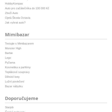
HobbyKompas
Auto pro začátečníka do 100 000 Kč
Zboží Auto
Ojetá Škoda Octavia
Jak vybrat auto?
Mimibazar
Testujte s Mimibazarem
Monster High
Barbie
Lego
Pyžama
Kosmetika a parfémy
Teplákové soupravy
Dětské boty
Ložní povlečení
Bazar nábytku
Doporučujeme
Starjob