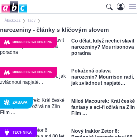
Ábíčko.cz
Tagy
narozeniny - články s klíčovým slovem
Co dělat, když nechci slavit
MOURRISONOVA PORADNA
narozeniny? Mourrisonova
poradna
Pokažená oslava
MOURRISONOVA PORADNA
narozenin? Mourrison radí,
jak zvládnout napjaté…
Miloš Macourek: Král české
ZÁBAVA
fantasy a sci-fi ožívá na Zlín
Film …
Nový traktor Zetor 6:
TECHNIKA