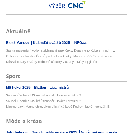
VÝBĚR
Aktuálně
Blesk Vánoce
Kalendář svátků 2025
INFO.cz
Sázka na senátní volby a zklamané pravičáky. Dotáhne to Kuba s hnutím ...
Oblíbené pochoutky Čechů pod palbou kritiky: Mohou za 25 % úmrtí na sr...
Děsivé detaily vraždy oblíbené učitelky Zuzany: Našly ji její děti!
Sport
MS hokej 2025
Biatlon
Liga mistrů
Soupeř Čechů z MS řeší skandál: Upláceli erotikou?
Soupeř Čechů z MS řeší skandál: Upláceli erotikou?
Liberec baví. Máme obrovskou sílu, říká kouč Fodrek, který nechválí. B...
Móda a krása
Jak zhubnout
Trendy nehty pro jaro 2025
Nové make-up trendy