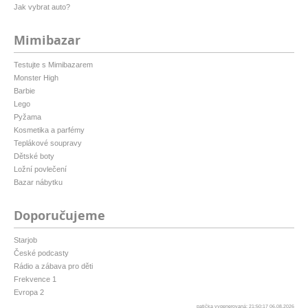
Jak vybrat auto?
Mimibazar
Testujte s Mimibazarem
Monster High
Barbie
Lego
Pyžama
Kosmetika a parfémy
Teplákové soupravy
Dětské boty
Ložní povlečení
Bazar nábytku
Doporučujeme
Starjob
České podcasty
Rádio a zábava pro děti
Frekvence 1
Evropa 2
patička vygenerovaná: 21:50:17 06.08.2026