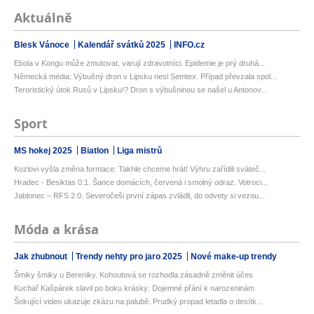
Aktuálně
Blesk Vánoce
Kalendář svátků 2025
INFO.cz
Ebola v Kongu může zmutovat, varují zdravotníci. Epidemie je prý druhá...
Německá média: Výbušný dron v Lipsku nesl Semtex. Případ převzala spol...
Teroristický útok Rusů v Lipsku!? Dron s výbušninou se našel u Antonov...
Sport
MS hokej 2025
Biatlon
Liga mistrů
Kozlovi vyšla změna formace: Takhle chceme hrát! Výhru zařídili sváteč...
Hradec - Besiktas 0:1. Šance domácích, červená i smolný odraz. Votroci...
Jablonec – RFS 2:0. Severočeši první zápas zvládli, do odvety si vezou...
Móda a krása
Jak zhubnout
Trendy nehty pro jaro 2025
Nové make-up trendy
Šmiky šmiky u Bereniky. Kohoutová se rozhodla zásadně změnit účes
Kuchař Kašpárek slavil po boku krásky: Dojemné přání k narozeninám
Šokující video ukazuje zkázu na palubě: Prudký propad letadla o desítk...