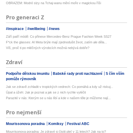
OBRAZEM: Modré slzy na Tchaj-wanu mění moře v magickou říši
Pro generaci Z
#inspirace
#wellbeing
#news
Září patří módě: Co přinese Mercedes-Benz Prague Fashion Week SS27
F*ck the glasses: AI Meta brýle mají zjednodušit život, zatím ale děla...
Víš, proč ti po mléčných výrobcích možná nebývá dobře?
Zdraví
Podpořte dětskou imunitu
Babské rady proti nachlazení
S čím vším
pomůže rýmovník
Jak se zdravě zchladit v tropických vedrech: Co pomáhá a kdy už riskuj...
Úpal a úžeh: Jak je poznat a jak se z nich rychle vyléčit
Parazité v nás: Kterým se u nás líbí a kde v našem těle je můžeme nají...
Pro nejmenší
Mourissonova poradna
Komiksy
Festival ABC
Mourrisonova poradna: Je zdravé si čistit pleť v 11 letech? Jak na to?