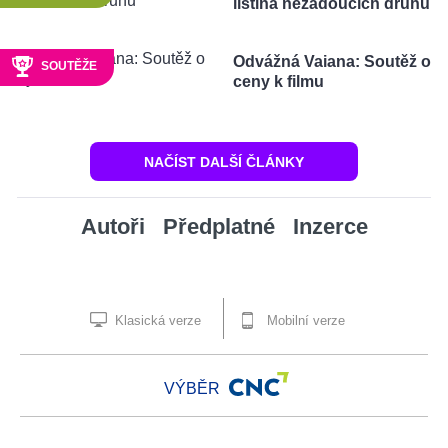
listina nežádoucích druhů
Odvážná Vaiana: Soutěž o
SOUTĚŽE
ceny k filmu
NAČÍST DALŠÍ ČLÁNKY
Autoři
Předplatné
Inzerce
Klasická verze
Mobilní verze
VÝBĚR