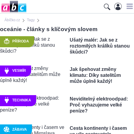
Ábíčko.cz
Tagy
oceánie - články s klíčovým slovem
Ušatý malér: Jak se z
PŘÍRODA
roztomilých králíků stanou
škůdci?
Jak špehovat změny
VESMÍR
klimatu: Díky satelitům
může úplně každý!
Neviditelný elektroodpad:
TECHNIKA
Proč vyhazujeme velké
peníze?
Cesta kontinenty i časem
ZÁBAVA