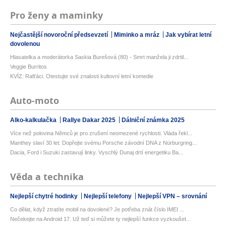
Pro ženy a maminky
Nejčastější novoroční předsevzetí
Miminko a mráz
Jak vybírat letní
dovolenou
Hlasatelka a moderátorka Saskia Burešová (80) - Smrt manžela ji zdrtil...
Veggie Burritos
KVÍZ: Rafťáci. Otestujte své znalosti kultovní letní komedie
Auto-moto
Alko-kalkulačka
Rallye Dakar 2025
Dálniční známka 2025
Více než polovina Němců je pro zrušení neomezené rychlosti. Vláda řekl...
Manthey slaví 30 let: Dopřejte svému Porsche závodní DNA z Nürburgring...
Dacia, Ford i Suzuki zastavují linky. Vyschlý Dunaj drtí energetiku Ba...
Věda a technika
Nejlepší chytré hodinky
Nejlepší telefony
Nejlepší VPN – srovnání
Co dělat, když ztratíte mobil na dovolené? Je potřeba znát číslo IMEI ...
Nečekejte na Android 17. Už teď si můžete ty nejlepší funkce vyzkoušet...