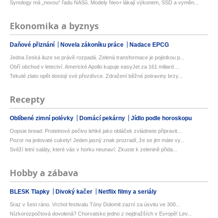
Synology má „novou“ řadu NASů. Modely Neo+ lákají výkonem, SSD a vyměn...
Ekonomika a byznys
Daňové přiznání
Novela zákoníku práce
Nadace EPCG
Jedna česká iluze se právě rozpadá. Zelená transformace je pojistkou p...
Obří obchod v letectví. Americké Apollo kupuje easyJet za 161 miliard ...
Tekuté zlato opět dostojí své přezdívce. Zdražení běžné potraviny brzy...
Recepty
Oblíbené zimní polévky
Domácí pekárny
Jídlo podle horoskopu
Oopsie bread: Proteinové pečivo lehké jako obláček zvládnete připravit...
Pozor na jedovaté cukety! Jeden jasný znak prozradí, že se jim máte vy...
Svěží letní saláty, které vás v horku neunaví: Zkuste k zelenině přida...
Hobby a zábava
BLESK Tlapky
Divoký kačer
Netflix filmy a seriály
Sraz v šest ráno. Vrchol festivalu Tóny Dolomit zazní za úsvitu ve 300...
Nízkorozpočtová dovolená? Chorvatsko jedno z nejdražších v Evropě! Lev...