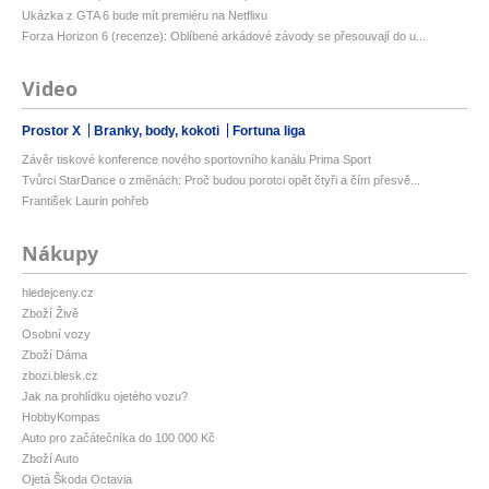
Ukázka z GTA 6 bude mít premiéru na Netflixu
Forza Horizon 6 (recenze): Oblíbené arkádové závody se přesouvají do u...
Video
Prostor X
Branky, body, kokoti
Fortuna liga
Závěr tiskové konference nového sportovního kanálu Prima Sport
Tvůrci StarDance o změnách: Proč budou porotci opět čtyři a čím přesvě...
František Laurin pohřeb
Nákupy
hledejceny.cz
Zboží Živě
Osobní vozy
Zboží Dáma
zbozi.blesk.cz
Jak na prohlídku ojetého vozu?
HobbyKompas
Auto pro začátečníka do 100 000 Kč
Zboží Auto
Ojetá Škoda Octavia