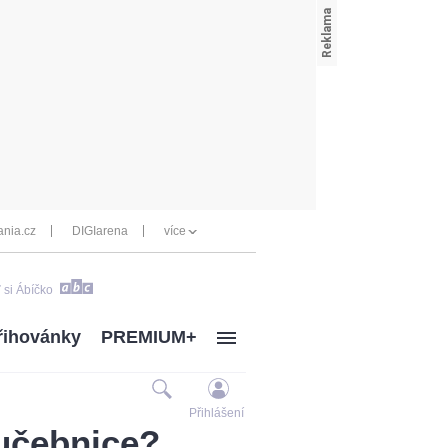
nia.cz
DIGIarena
více
 si Ábíčko
řihovánky
PREMIUM+
Přihlášení
učebnice?