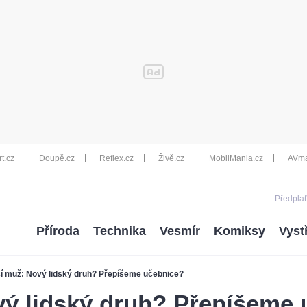
rt.cz
Doupě.cz
Reflex.cz
Živě.cz
MobilMania.cz
AVma
Předplať
Příroda
Technika
Vesmír
Komiksy
Vyst
í muž: Nový lidský druh? Přepíšeme učebnice?
vý lidský druh? Přepíšeme 