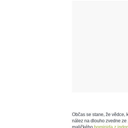
Občas se stane, že vědce, kt
nález na dlouho zvedne ze 
maličkého
hominida z indo