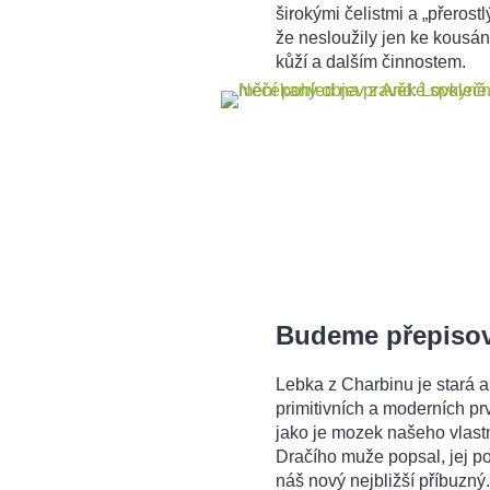
širokými čelistmi a „přeros
že nesloužily jen ke kousání
kůží a dalším činnostem.
Budeme přepisov
Lebka z Charbinu je stará a
primitivních a moderních pr
jako je mozek našeho vlas
Dračího muže popsal, jej po
náš nový nejbližší příbuzný.