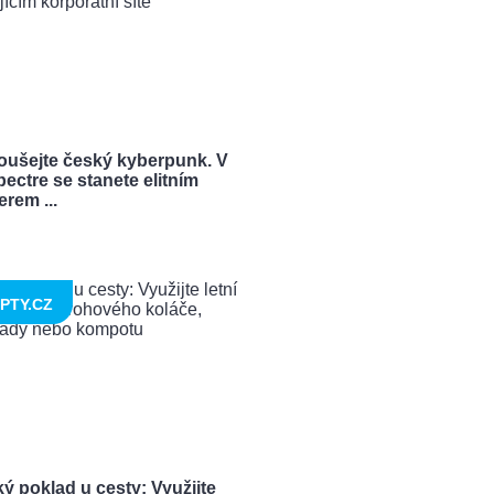
oušejte český kyberpunk. V
ectre se stanete elitním
rem ...
PTY.CZ
ý poklad u cesty: Využijte