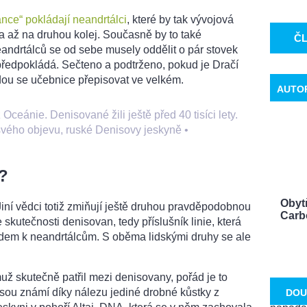
ance“ pokládají neandrtálci
, které by tak vývojová
a až na druhou kolej. Současně by to také
Č
neandrtálců se od sebe musely oddělit o pár stovek
m předpokládá. Sečteno a podtrženo, pokud je Dračí
ou se učebnice přepisovat ve velkém.
AUTO
ceánie. Denisované žili ještě před 40 tisíci lety.
svého objevu, ruské Denisovy jeskyně
•
?
Obyt
Jiní vědci totiž zmiňují ještě druhou pravděpodobnou
Carbo
skutečnosti denisovan, tedy příslušník linie, která
idem k neandrtálcům. S oběma lidskými druhy se ale
ž skutečně patřil mezi denisovany, pořád je to
sou známí díky nálezu jediné drobné kůstky z
DOU