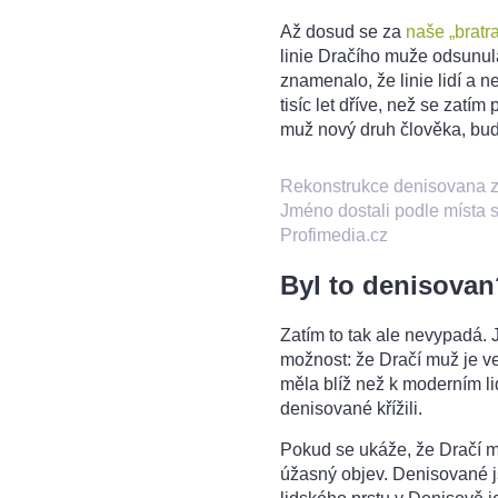
Až dosud se za
naše „bratr
linie Dračího muže odsunul
znamenalo, že linie lidí a 
tisíc let dříve, než se zatí
muž nový druh člověka, bud
Rekonstrukce denisovana z O
Jméno dostali podle místa 
Profimedia.cz
Byl to denisovan
Zatím to tak ale nevypadá. 
možnost: že Dračí muž je ve 
měla blíž než k moderním l
denisované křížili.
Pokud se ukáže, že Dračí mu
úžasný objev. Denisované j