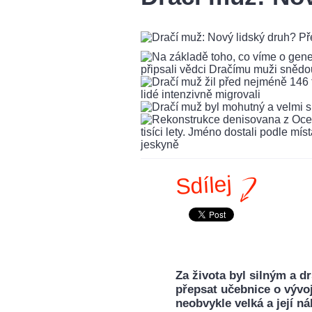
Sdílej
Za života byl silným a 
přepsat učebnice o vývo
neobvykle velká a její ná