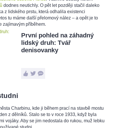
tů
dodnes neutichly. O pět let později stačil daleko
 z lidského prstu, která odhalila existenci
tos tu máme další přelomový nález – a opět je to
se zajímavým příběhem.
První pohled na záhadný
lidský druh: Tvář
denisovanky
studni
ěsta Charbinu, kde ji během prací na stavbě mostu
den z dělníků. Stalo se to v roce 1933, když byla
i vojáky. Aby se jim nedostala do rukou, muž lebku
používané studni.