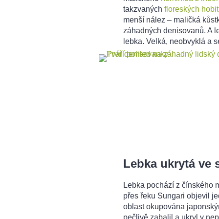
takzvaných
floreských hobi
menší nález – maličká kůstka
záhadných denisovanů. A le
lebka. Velká, neobvyklá a 
Lebka ukrytá ve 
Lebka pochází z čínského m
přes řeku Sungari objevil je
oblast okupována japonským
pečlivě zabalil a ukryl v ne