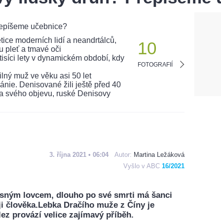
10
FOTOGRAFIÍ
3. října 2021 • 06:04
Autor:
Martina Ležáková
Vyšlo v ABC
16/2021
drsným lovcem, dlouho po své smrti má šanci
ji člověka.Lebka Dračího muže z Číny je
lez provází velice zajímavý příběh.