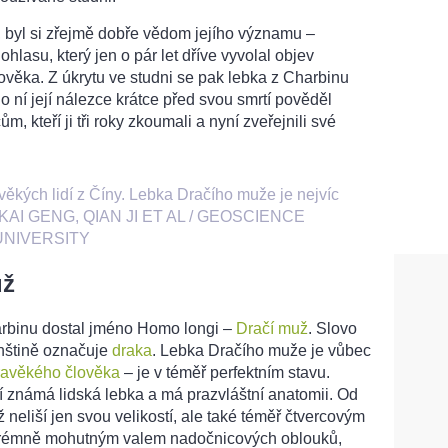
, byl si zřejmě dobře vědom jejího významu –
lasu, který jen o pár let dříve vyvolal objev
věka. Z úkrytu ve studni se pak lebka z Charbinu
o ní její nálezce krátce před svou smrtí pověděl
ům, kteří ji tři roky zkoumali a nyní zveřejnili své
ěkých lidí z Číny. Lebka Dračího muže je nejvíc
AI GENG, QIAN JI ET AL / GEOSCIENCE
UNIVERSITY
už
arbinu dostal jméno Homo longi –
Dračí muž
. Slovo
ínštině označuje
draka
. Lebka Dračího muže je vůbec
ravěkého člověka
– je v téměř perfektním stavu.
í známá lidská lebka a má prazvláštní anatomii. Od
iž neliší jen svou velikostí, ale také téměř čtvercovým
xtrémně mohutným valem nadočnicových oblouků,