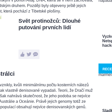
eskyni v pohoří Altaj. DNA, která se v něm zachovala,
dským druhem. Později byly objeveny ještě jejich
, která pochází z Tibetské plošiny.
Svět protinožců: Dlouhé
putování prvních lidí
Vyzk
Netsp
hacke
RECE
rálci
vznikly, kvůli minimálnímu počtu kosterních nálezů
, jak vlastně denisované vypadali. Teorii, že Dračí muž
však nahrává skutečnost, že jeho podoba se nejvíce
ustrálie a Oceánie. Právě jejich genomy totiž ze
populací obsahují nejvíce denisovanských genů.
Sladk