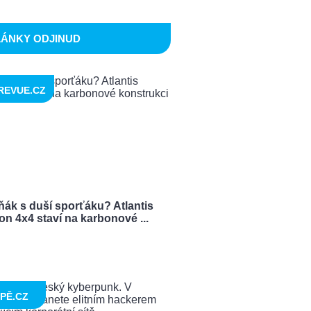
LÁNKY ODJINUD
REVUE.CZ
ňák s duší sporťáku? Atlantis
n 4x4 staví na karbonové ...
PĚ.CZ