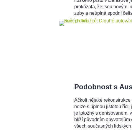
lidského prstu v Denisově j
prokázala, že jsou novým li
zuby a neúplná spodní čelist
Podobnost s Aust
Ačkoli nějaké rekonstrukce 
nelze s úplnou jistotou říci
je totožný s denisovanem, 
blíží původním obyvatelům A
všech současných lidských 