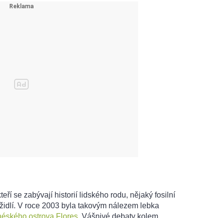
eří se zabývají historií lidského rodu, nějaký fosilní
židlí. V roce 2003 byla takovým nálezem lebka
néského ostrova Flores
. Vášnivé debaty kolem