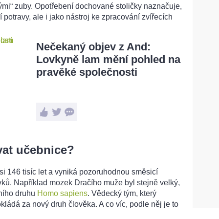
tlými“ zuby. Opotřebení dochované stoličky naznačuje,
 potravy, ale i jako nástroj ke zpracování zvířecích
Nečekaný objev z And:
Lovkyně lam mění pohled na
pravěké společnosti
at učebnice?
si 146 tisíc let a vyniká pozoruhodnou směsicí
vků. Například mozek Dračího muže byl stejně velký,
tního druhu
Homo sapiens
. Vědecký tým, který
kládá za nový druh člověka. A co víc, podle něj je to