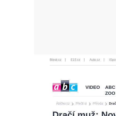
Blesk.cz
E15.cz
Auto.cz
iSpo
VIDEO
ABC
ZOO
Ábíčko.cz
Přečti si
Příroda
Drač
Dračí muž: No