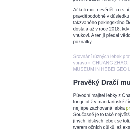
Ačkoli moc nevěděl, co s ní
pravděpodobně v důsledku oh
takzvaného pekingského člo
dostala až v roce 2018, kdy 
vnukovi. A ten ji předal vědc
poznatky.
Srovnání různých lebek prav
vpravo
•
CHUANG ZHAO, K
MUSEUM IN HEBEI GEO 
Pravěký Dračí m
Původní majitel lebky z Ch
longi totiž v mandarínské č
nejlépe zachovaná lebka
p
Současně je to také největš
jiných lidských lebek se tot
tvarem očních důlků, až e