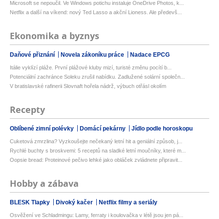
Microsoft se nepoučil. Ve Windows potichu instaluje OneDrive Photos, k...
Netflix a další na víkend: nový Ted Lasso a akční Lioness. Ale předevš...
Ekonomika a byznys
Daňové přiznání
Novela zákoníku práce
Nadace EPCG
Itálie vyklízí pláže. První plážové kluby mizí, turisté změnu pocítí b...
Potenciální zachránce Soleku zrušil nabídku. Zadlužené solární společn...
V bratislavské rafinerii Slovnaft hořela nádrž, výbuch otřásl okolím
Recepty
Oblíbené zimní polévky
Domácí pekárny
Jídlo podle horoskopu
Cuketová zmrzlina? Vyzkoušejte nečekaný letní hit a geniální způsob, j...
Rychlé buchty s broskvemi: 5 receptů na sladké letní moučníky, které m...
Oopsie bread: Proteinové pečivo lehké jako obláček zvládnete připravit...
Hobby a zábava
BLESK Tlapky
Divoký kačer
Netflix filmy a seriály
Osvěžení ve Schladmingu: Lamy, ferraty i koulovačka v létě jsou jen pá...