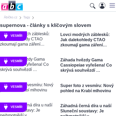
Ábíčko.cz
Tagy
supernova - články s klíčovým slovem
Lovci modrých záblesků:
VESMÍR
Jak dalekohledy CTAO
zkoumají gama záření…
Záhada hvězdy Gama
VESMÍR
Cassiopeiae vyřešena! Co
skrývá souhvězdí …
Super foto z vesmíru: Nový
VESMÍR
pohled na Krabí mlhovinu
Záhadná černá díra u naší
VESMÍR
Sluneční soustavy: Je