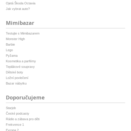
Ojetá Škoda Octavia
Jak vybrat auto?
Mimibazar
Testujte s Mimibazarem
Monster High
Barbie
Lego
Pyžama
Kosmetika a parfémy
Teplákové soupravy
Dětské boty
Ložní povlečení
Bazar nábytku
Doporučujeme
Starjob
České podcasty
Rádio a zábava pro děti
Frekvence 1
Evropa 2