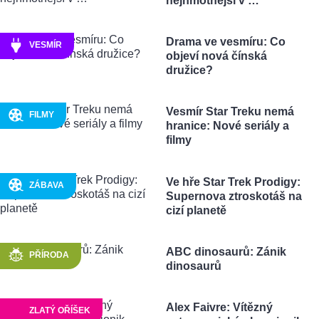
nejhmotnější v …
Drama ve vesmíru: Co
VESMÍR
objeví nová čínská
družice?
Vesmír Star Treku nemá
FILMY
hranice: Nové seriály a
filmy
Ve hře Star Trek Prodigy:
ZÁBAVA
Supernova ztroskotáš na
cizí planetě
ABC dinosaurů: Zánik
PŘÍRODA
dinosaurů
Alex Faivre: Vítězný
ZLATÝ OŘÍŠEK