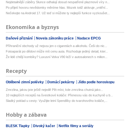
Nejdetailnější záběry Slunce odhalují dosud nespatřené plazmové víry n...
Po přijetí hovoru nevědomky měníme hlas. Mozek totiž aktivuje „vnitřní...
Nečekejte na Android 17. Už teď si můžete ty nejlepší funkce vyzkoušet...
Ekonomika a byznys
Daňové přiznání
Novela zákoníku práce
Nadace EPCG
Příhraniční obchody už nejsou jen o cigaretách a alkoholu. Češi do nic...
Fotoaparát po dědovi může mít cenu auta. Rozhoduje jediný detail, kter...
Že lidé chtějí kombíky? Luxusní Volva V90 leží v autosalonech s milion...
Recepty
Oblíbené zimní polévky
Domácí pekárny
Jídlo podle horoskopu
Zmrzlina, jakou jste ještě nejedli! Pět míst, kde zmrzlina chutná jako...
10 nejlepších receptů na švestkové koláče: Přenesou vás do kuchyně u b...
Sladký poklad u cesty: Využijte letní špendlíky do tvarohového koláče,...
Hobby a zábava
BLESK Tlapky
Divoký kačer
Netflix filmy a seriály