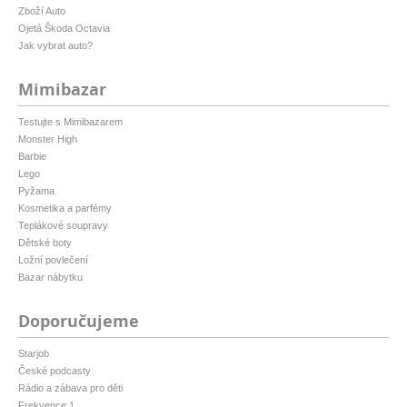
Zboží Auto
Ojetá Škoda Octavia
Jak vybrat auto?
Mimibazar
Testujte s Mimibazarem
Monster High
Barbie
Lego
Pyžama
Kosmetika a parfémy
Teplákové soupravy
Dětské boty
Ložní povlečení
Bazar nábytku
Doporučujeme
Starjob
České podcasty
Rádio a zábava pro děti
Frekvence 1