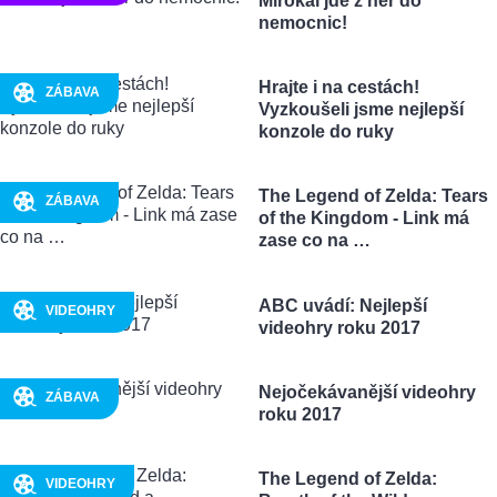
Mirokaï jde z her do
nemocnic!
Hrajte i na cestách!
ZÁBAVA
Vyzkoušeli jsme nejlepší
konzole do ruky
The Legend of Zelda: Tears
ZÁBAVA
of the Kingdom - Link má
zase co na …
ABC uvádí: Nejlepší
VIDEOHRY
videohry roku 2017
Nejočekávanější videohry
ZÁBAVA
roku 2017
The Legend of Zelda:
VIDEOHRY