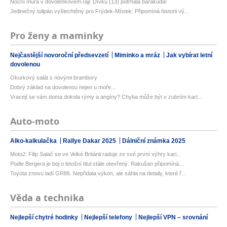
Noční můra v dovolenkovém ráji: Dívku (13) potrhala barakuda!
Jedinečný tulipán vyšlechtěný pro Frýdek-Místek: Připomíná historii vý...
Pro ženy a maminky
Nejčastější novoroční předsevzetí
Miminko a mráz
Jak vybírat letní
dovolenou
Okurkový salát s novými brambory
Dobrý základ na dovolenou nejen u moře...
Vracejí se vám doma dokola rýmy a angíny? Chyba může být v zubním kart...
Auto-moto
Alko-kalkulačka
Rallye Dakar 2025
Dálniční známka 2025
Moto2: Filip Salač se ve Velké Británii raduje ze své první výhry kari...
Podle Bergera je boj o letošní titul stále otevřený. Rakušan připomíná...
Toyota znovu ladí GR86. Nepřidala výkon, ale sáhla na detaily, které ř...
Věda a technika
Nejlepší chytré hodinky
Nejlepší telefony
Nejlepší VPN – srovnání