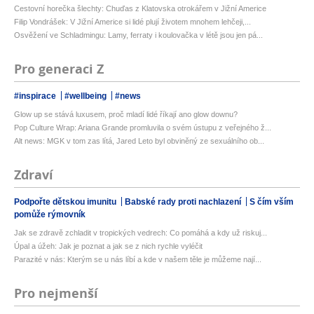
Cestovní horečka šlechty: Chuďas z Klatovska otrokářem v Jižní Americe
Filip Vondrášek: V Jižní Americe si lidé plují životem mnohem lehčeji,...
Osvěžení ve Schladmingu: Lamy, ferraty i koulovačka v létě jsou jen pá...
Pro generaci Z
#inspirace
#wellbeing
#news
Glow up se stává luxusem, proč mladí lidé říkají ano glow downu?
Pop Culture Wrap: Ariana Grande promluvila o svém ústupu z veřejného ž...
Alt news: MGK v tom zas lítá, Jared Leto byl obviněný ze sexuálního ob...
Zdraví
Podpořte dětskou imunitu
Babské rady proti nachlazení
S čím vším
pomůže rýmovník
Jak se zdravě zchladit v tropických vedrech: Co pomáhá a kdy už riskuj...
Úpal a úžeh: Jak je poznat a jak se z nich rychle vyléčit
Parazité v nás: Kterým se u nás líbí a kde v našem těle je můžeme nají...
Pro nejmenší