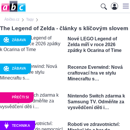
Ábíčko.cz
Tagy
The Legend of Zelda - články s klíčovým slovem
Nové LEGO Legend of
ZÁBAVA
Zelda míří v roce 2026
zpátky k Ocarina of Time
Recenze Everwind: Nová
ZÁBAVA
craftovací hra ve stylu
Minecraftu s…
Nintendo Switch zdarma k
PŘEČTI SI
Samsung TV. Odměňte za
vysvědčení děti i…
Roboti ve zdravotnictví:
TECHNIKA