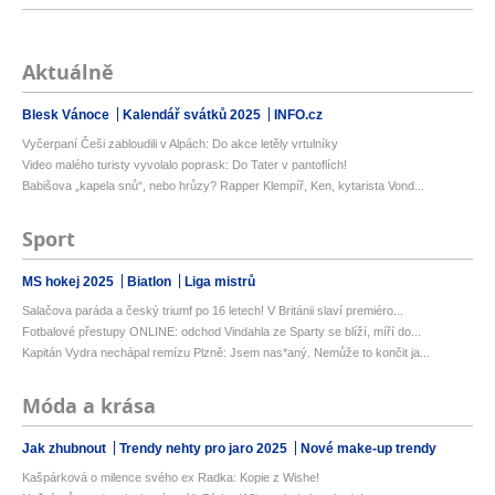
Aktuálně
Blesk Vánoce
Kalendář svátků 2025
INFO.cz
Vyčerpaní Češi zabloudili v Alpách: Do akce letěly vrtulníky
Video malého turisty vyvolalo poprask: Do Tater v pantoflích!
Babišova „kapela snů“, nebo hrůzy? Rapper Klempíř, Ken, kytarista Vond...
Sport
MS hokej 2025
Biatlon
Liga mistrů
Salačova paráda a český triumf po 16 letech! V Británii slaví premiéro...
Fotbalové přestupy ONLINE: odchod Vindahla ze Sparty se blíží, míří do...
Kapitán Vydra nechápal remízu Plzně: Jsem nas*aný. Nemůže to končit ja...
Móda a krása
Jak zhubnout
Trendy nehty pro jaro 2025
Nové make-up trendy
Kašpárková o milence svého ex Radka: Kopie z Wishe!