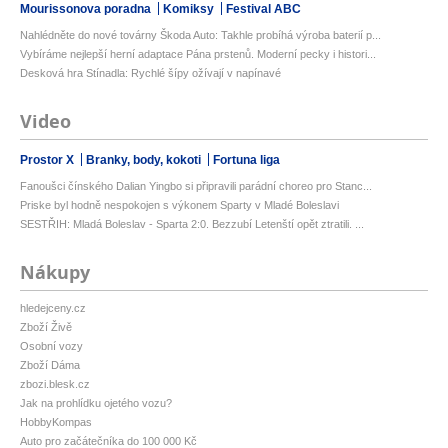
Mourissonova poradna
Komiksy
Festival ABC
Nahlédněte do nové továrny Škoda Auto: Takhle probíhá výroba baterií p...
Vybíráme nejlepší herní adaptace Pána prstenů. Moderní pecky i histori...
Desková hra Stínadla: Rychlé šípy ožívají v napínavé
Video
Prostor X
Branky, body, kokoti
Fortuna liga
Fanoušci čínského Dalian Yingbo si připravili parádní choreo pro Stanc...
Priske byl hodně nespokojen s výkonem Sparty v Mladé Boleslavi
SESTŘIH: Mladá Boleslav - Sparta 2:0. Bezzubí Letenští opět ztratili. ...
Nákupy
hledejceny.cz
Zboží Živě
Osobní vozy
Zboží Dáma
zbozi.blesk.cz
Jak na prohlídku ojetého vozu?
HobbyKompas
Auto pro začátečníka do 100 000 Kč