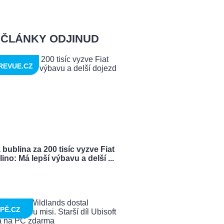
ČLÁNKY ODJINUD
REVUE.CZ
bublina za 200 tisíc vyzve Fiat
ino: Má lepší výbavu a delší ...
PĚ.CZ