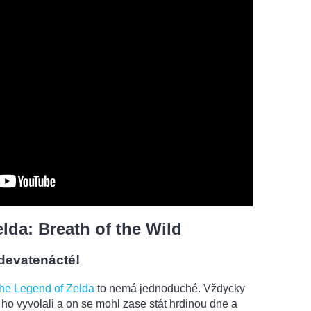
lda: Breath of the Wild
 devatenácté!
he Legend of Zelda
to nemá jednoduché. Vždycky
ho vyvolali a on se mohl zase stát hrdinou dne a