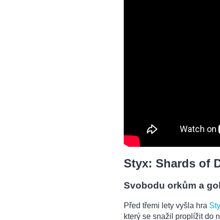
Styx: Shards of 
Svobodu orkům a go
Před třemi lety vyšla hra
St
který se snažil proplížit do n