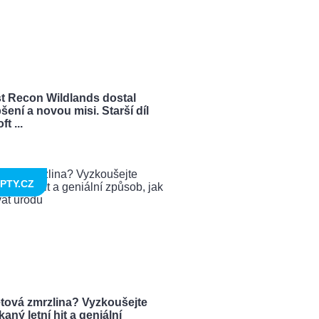
t Recon Wildlands dostal
šení a novou misi. Starší díl
t ...
PTY.CZ
tová zmrzlina? Vyzkoušejte
aný letní hit a geniální