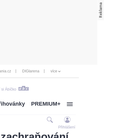
nia.cz
DIGIarena
více
 si Ábíčko
řihovánky
PREMIUM+
Přihlášení
a zachraňování