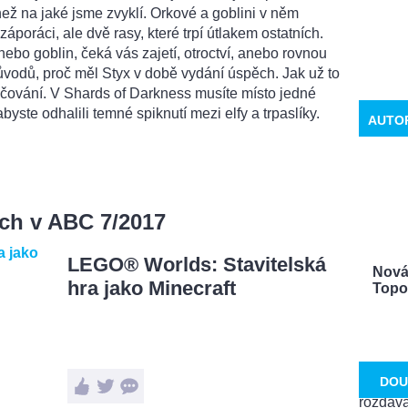
 než na jaké jsme zvyklí. Orkové a goblini v něm
záporáci, ale dvě rasy, které trpí útlakem ostatních.
nebo goblin, čeká vás zajetí, otroctví, anebo rovnou
důvodů, proč měl Styx v době vydání úspěch. Jak už to
ačování. V Shards of Darkness musíte místo jedné
abyste odhalili temné spiknutí mezi elfy a trpaslíky.
AUTO
ách v ABC 7/2017
LEGO® Worlds: Stavitelská
Nová 
hra jako Minecraft
Topol
DOU