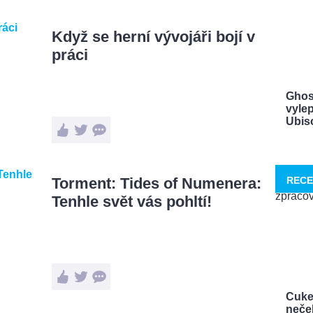
Když se herní vývojáři bojí v
práci
Ghos
vylep
Ubisof
Torment: Tides of Numenera:
RECE
Tenhle svět vás pohltí!
Cuke
neček