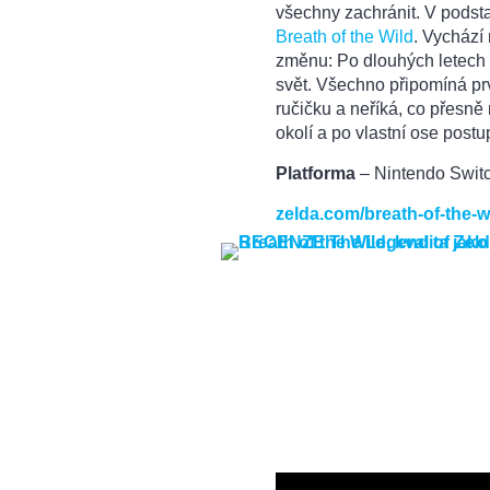
všechny zachránit. V podsta
Breath of the Wild
. Vychází
změnu: Po dlouhých letech 
svět. Všechno připomíná prvn
ručičku a neříká, co přesně
okolí a po vlastní ose postu
Platforma
– Nintendo Swit
zelda.com/breath-of-the-w