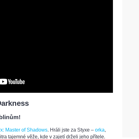
Darkness
blinům!
yx: Master of Shadows
. Hráli jste za Styxe –
orka
,
itra tajemné věže, kde v zajetí drželi jeho přítele.