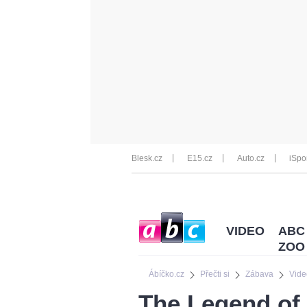
Blesk.cz
E15.cz
Auto.cz
iSpo
VIDEO
ABC
ZOO
Ábíčko.cz
Přečti si
Zábava
Vide
The Legend of 