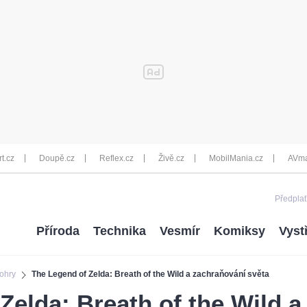
rt.cz
Doupě.cz
Reflex.cz
Živě.cz
MobilMania.cz
AVma
Předplať
Příroda
Technika
Vesmír
Komiksy
Vyst
ohry
The Legend of Zelda: Breath of the Wild a zachraňování světa
Zelda: Breath of the Wild 