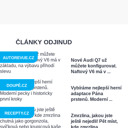
ČLÁNKY ODJINUD
AUTOREVUE.CZ
Nové Audi Q7 už
můžete konfigurovat.
Naftový V6 má v ...
DOUPĚ.CZ
Vybíráme nejlepší herní
adaptace Pána
prstenů. Moderní ...
RECEPTY.CZ
Zmrzlina, jakou jste
ještě nejedli! Pět míst,
kde zmrzlina ...