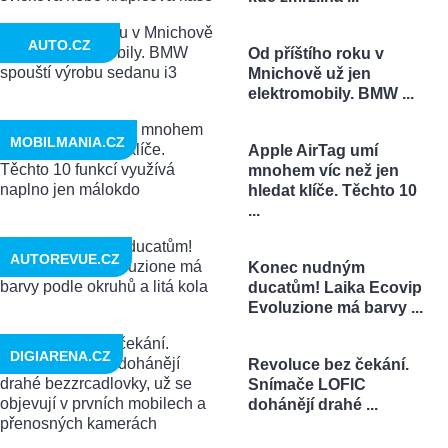
AUTO.CZ
Od příštího roku v
Mnichově už jen
elektromobily. BMW ...
MOBILMANIA.CZ
Apple AirTag umí
mnohem víc než jen
hledat klíče. Těchto 10
...
AUTOREVUE.CZ
Konec nudným
ducatům! Laika Ecovip
Evoluzione má barvy ...
DIGIARENA.CZ
Revoluce bez čekání.
Snímače LOFIC
dohánějí drahé ...