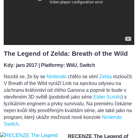
The Legend of Zelda: Breath of the Wild
Kdy: jaro 2017
| Platformy: WiiU, Switch
Nezdá se, že by se
Nintendo
chtělo se sérií
Zelda
rozloučit.
V Breath of the Wild vyráží Link na epickou odyseu na
záchranu království od zlého Ganona a poprvé to bude v
otevřeném 3D světě (podobně jako série
Elder Scrolls
) s
fyzikálním enginem a prvky survivalu. Na premiéru čekáme
nejen kvůli léty prověřeným kvalitám série, ale také jako na
program, který ukáže možnosti nové konzole
Nintendo
Switch
.
RECENZE The Legend of