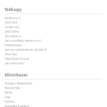
Nákupy
hledejceny.cz
Zboží Živě
Osobní vozy
Zboží Dáma
zbozi.blesk.cz
Jak na prohlídku ojetého vozu?
HobbyKompas
Auto pro začátečníka do 100 000 Kč
Zboží Auto
Ojetá Škoda Octavia
Jak vybrat auto?
Mimibazar
Testujte s Mimibazarem
Monster High
Barbie
Lego
Pyžama
Kosmetika a parfémy