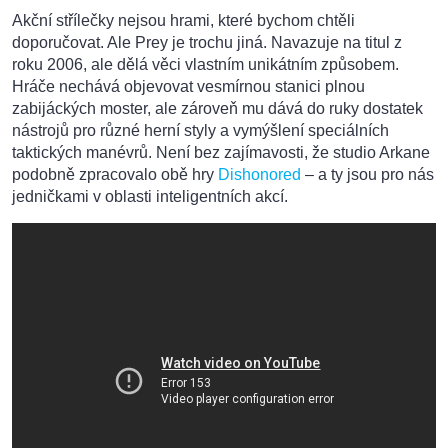
Akční střílečky nejsou hrami, které bychom chtěli
doporučovat. Ale Prey je trochu jiná. Navazuje na titul z
roku 2006, ale dělá věci vlastním unikátním způsobem.
Hráče nechává objevovat vesmírnou stanici plnou
zabijáckých moster, ale zároveň mu dává do ruky dostatek
nástrojů pro různé herní styly a vymýšlení speciálních
taktických manévrů. Není bez zajímavosti, že studio Arkane
podobně zpracovalo obě hry
Dishonored
– a ty jsou pro nás
jedničkami v oblasti inteligentních akcí.