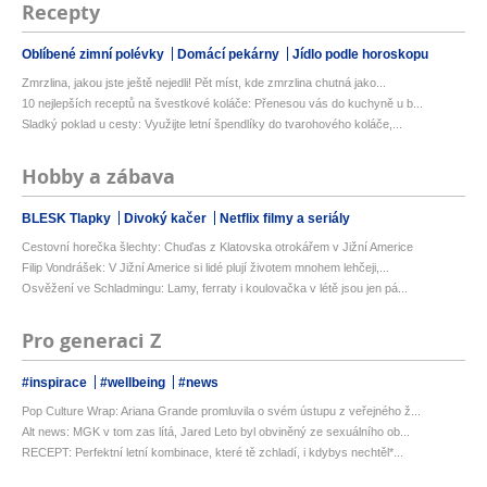
Recepty
Oblíbené zimní polévky
Domácí pekárny
Jídlo podle horoskopu
Zmrzlina, jakou jste ještě nejedli! Pět míst, kde zmrzlina chutná jako...
10 nejlepších receptů na švestkové koláče: Přenesou vás do kuchyně u b...
Sladký poklad u cesty: Využijte letní špendlíky do tvarohového koláče,...
Hobby a zábava
BLESK Tlapky
Divoký kačer
Netflix filmy a seriály
Cestovní horečka šlechty: Chuďas z Klatovska otrokářem v Jižní Americe
Filip Vondrášek: V Jižní Americe si lidé plují životem mnohem lehčeji,...
Osvěžení ve Schladmingu: Lamy, ferraty i koulovačka v létě jsou jen pá...
Pro generaci Z
#inspirace
#wellbeing
#news
Pop Culture Wrap: Ariana Grande promluvila o svém ústupu z veřejného ž...
Alt news: MGK v tom zas lítá, Jared Leto byl obviněný ze sexuálního ob...
RECEPT: Perfektní letní kombinace, které tě zchladí, i kdybys nechtěl*...