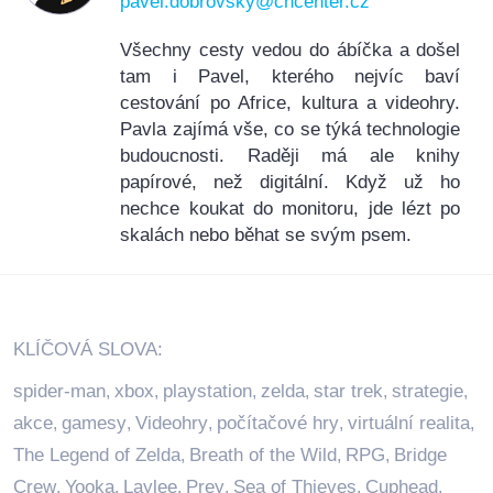
pavel.dobrovsky@cncenter.cz
Všechny cesty vedou do ábíčka a došel
tam i Pavel, kterého nejvíc baví
cestování po Africe, kultura a videohry.
Pavla zajímá vše, co se týká technologie
budoucnosti. Raději má ale knihy
papírové, než digitální. Když už ho
nechce koukat do monitoru, jde lézt po
skalách nebo běhat se svým psem.
KLÍČOVÁ SLOVA:
spider-man
xbox
playstation
zelda
star trek
strategie
,
,
,
,
,
,
akce
gamesy
Videohry
počítačové hry
virtuální realita
,
,
,
,
,
The Legend of Zelda
Breath of the Wild
RPG
Bridge
,
,
,
Crew
Yooka
Laylee
Prey
Sea of Thieves
Cuphead
,
,
,
,
,
,