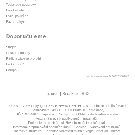
Teplákové soupravy
Dětské boty
Ložní povlečení
Bazar nábytku
Doporučujeme
Starjob
České podcasty
Rádio a zábava pro děti
Frekvence 1
Evropa 2
patička vygenerovaná: 10:10:12 09.08.2026
Inzerce
Redakce
RSS
© 2001 - 2026 Copyright
CZECH NEWS CENTER a.s.
se sídlem náměstí Marie
Schmolkové 3493/1, 100 00 Praha 10 - Strašnice,
IČO: 02346826, zapsána v OR, sp.zn. B 19490 a dodavatelé obsahu
Autorská práva k publikovaným materiálům
Podmínky pro užívání služby informační společnosti
Informace o zpracování osobních údajů
Cookies
Nastavení soukromí
Vlastnická struktura
Jednotná kontaktní místa / Single Points od Contact