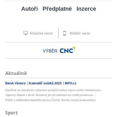
Autoři
Předplatné
Inzerce
Klasická verze
Mobilní verze
VÝBĚR
Aktuálně
Blesk Vánoce
Kalendář svátků 2025
INFO.cz
Havlíček se stavebním zákonem protlačil změnu názvu svého ministerstva...
Tajemný žlábek v Brně: Švédové jím při obléhání asi chtěli proniknout ...
Požár u oblíbeného italského jezera Čechů: Stovky turistů evakuovány!
Sport