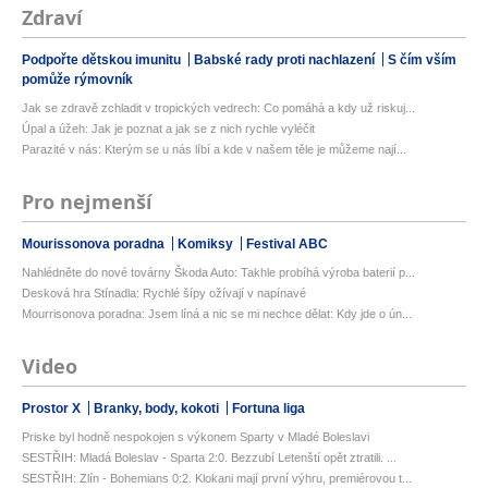
Zdraví
Podpořte dětskou imunitu
Babské rady proti nachlazení
S čím vším
pomůže rýmovník
Jak se zdravě zchladit v tropických vedrech: Co pomáhá a kdy už riskuj...
Úpal a úžeh: Jak je poznat a jak se z nich rychle vyléčit
Parazité v nás: Kterým se u nás líbí a kde v našem těle je můžeme nají...
Pro nejmenší
Mourissonova poradna
Komiksy
Festival ABC
Nahlédněte do nové továrny Škoda Auto: Takhle probíhá výroba baterií p...
Desková hra Stínadla: Rychlé šípy ožívají v napínavé
Mourrisonova poradna: Jsem líná a nic se mi nechce dělat: Kdy jde o ún...
Video
Prostor X
Branky, body, kokoti
Fortuna liga
Priske byl hodně nespokojen s výkonem Sparty v Mladé Boleslavi
SESTŘIH: Mladá Boleslav - Sparta 2:0. Bezzubí Letenští opět ztratili. ...
SESTŘIH: Zlín - Bohemians 0:2. Klokani mají první výhru, premiérovou t...