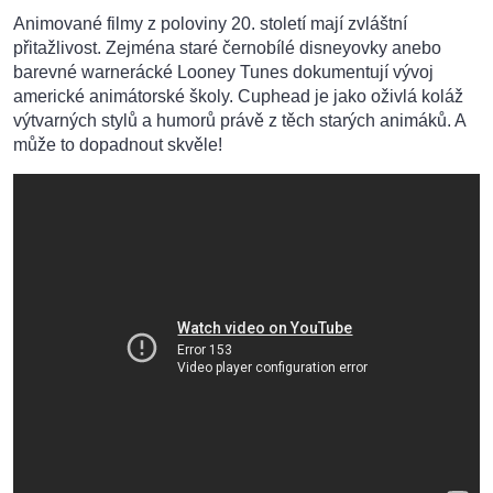
Animované filmy z poloviny 20. století mají zvláštní
přitažlivost. Zejména staré černobílé disneyovky anebo
barevné warnerácké Looney Tunes dokumentují vývoj
americké animátorské školy. Cuphead je jako oživlá koláž
výtvarných stylů a humorů právě z těch starých animáků. A
může to dopadnout skvěle!