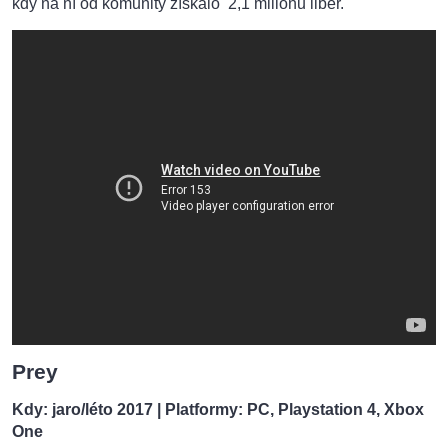
kdy na ní od komunity získalo 2,1 miliónu liber.
Prey
Kdy: jaro/léto 2017
| Platformy: PC, Playstation 4, Xbox
One