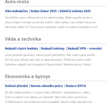
Auto-moto
Alko-kalkulačka
Rallye Dakar 2025
Dálniční známka 2025
Od příštího roku v Mnichově už jen elektromobily. BMW spouští výrobu s...
Závod Super Formule na okruhu SUGO i díky Safety Caru ovládl Fukuzumi....
Mercedes-AMG GT 53 je novým základem. Stačí mu imitace šestiválce a 54...
Věda a technika
Nejlepší chytré hodinky
Nejlepší telefony
Nejlepší VPN – srovnání
Jsme poslední generace, která rozumí počítačům. Náš vnitřní geek zemře...
O2 má nový dětský tarif, kde se data nezastaví. Pořídit ho mohou rodič...
Vybíráme nejlepší herní adaptace Pána prstenů. Moderní pecky i histori...
Ekonomika a byznys
Daňové přiznání
Novela zákoníku práce
Nadace EPCG
Že lidé chtějí kombíky? Luxusní Volva V90 leží v autosalonech s milion...
Češi ve velkém vozí ojetiny ze zahraničí. Mezi nimi i přes sto Ferrari...
V Holešovicích má vzniknout nové koupaliště. Bazén chtějí napustit vod...