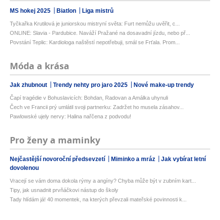
MS hokej 2025
Biatlon
Liga mistrů
Tyčkařka Krutilová je juniorskou mistryní světa: Furt nemůžu uvěřit, c...
ONLINE: Slavia - Pardubice. Naváží Pražané na dosavadní jízdu, nebo př...
Povstání Teplic: Kardiologa naštěstí nepotřebuji, smál se Frťala. Prom...
Móda a krása
Jak zhubnout
Trendy nehty pro jaro 2025
Nové make-up trendy
Čapí tragédie v Bohuslavicích: Bohdan, Radovan a Amálka uhynuli
Čech ve Francii prý umlátil svoji partnerku: Zadržet ho musela zásahov...
Pawlowské ujely nervy: Halina nařčena z podvodu!
Pro ženy a maminky
Nejčastější novoroční předsevzetí
Miminko a mráz
Jak vybírat letní
dovolenou
Vracejí se vám doma dokola rýmy a angíny? Chyba může být v zubním kart...
Tipy, jak usnadnit prvňáčkovi nástup do školy
Tady hlídám já! 40 momentek, na kterých převzali mateřské povinnosti k...