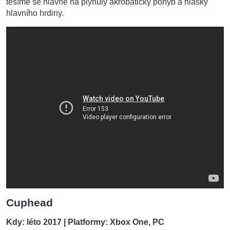
těšíme se hlavně na plynulý akrobatický pohyb a hlášky
hlavního hrdiny.
Cuphead
Kdy: léto 2017
| Platformy: Xbox One, PC