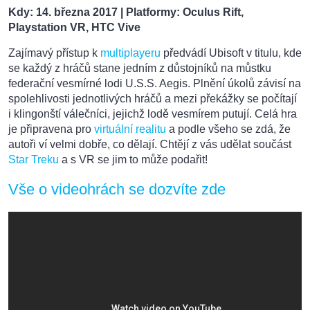
Kdy: 14. března 2017
| Platformy: Oculus Rift,
Playstation VR, HTC Vive
Zajímavý přístup k
multiplayeru
předvádí Ubisoft v titulu, kde
se každý z hráčů stane jedním z důstojníků na můstku
federační vesmírné lodi U.S.S. Aegis. Plnění úkolů závisí na
spolehlivosti jednotlivých hráčů a mezi překážky se počítají
i klingonští válečníci, jejichž lodě vesmírem putují. Celá hra
je připravena pro
virtuální realitu
a podle všeho se zdá, že
autoři ví velmi dobře, co dělají. Chtějí z vás udělat součást
Star Treku
a s VR se jim to může podařit!
Vše o videohrách se dozvíte zde