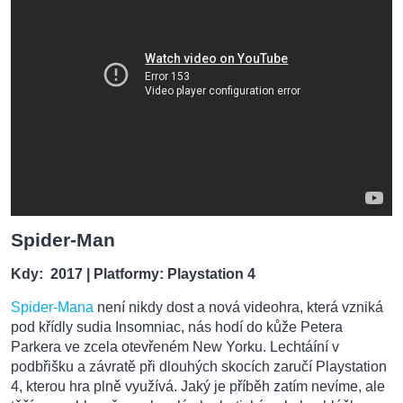
Spider-Man
Kdy: 2017
| Platformy: Playstation 4
Spider-Mana
není nikdy dost a nová videohra, která vzniká
pod křídly sudia Insomniac, nás hodí do kůže Petera
Parkera ve zcela otevřeném New Yorku. Lechtáíní v
podbřišku a závratě při dlouhých skocích zaručí Playstation
4, kterou hra plně využívá. Jaký je příběh zatím nevíme, ale