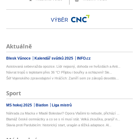
VÝBĚR
Aktuálně
Blesk Vánoce
Kalendář svátků 2025
INFO.cz
Asistovaná sebevražda opozice. Lídr nejasný, dohoda ve hvězdách a Anti...
Návrat tropů s teplotami přes 36 °C! Přijdou i bouřky a ochlazení! Sle...
Šéf Vojenského zpravodajství v Hráčích: Zamíří sem ze zákopů desetitis...
Sport
MS hokej 2025
Biatlon
Liga mistrů
Náhrada za Macka v Mladé Boleslavi? Opora Vlašimi to nebude, přichází ...
Blamáž české osmnáctky a co se s ní musí stát. Velká zkouška, pranýř n...
Slavia proti Pardubicím: historický start, uragán a těžká adaptace. Al...