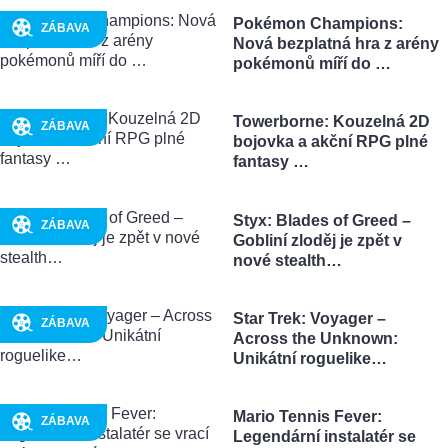
Pokémon Champions:
ZÁBAVA
Nová bezplatná hra z arény
pokémonů míří do …
Towerborne: Kouzelná 2D
ZÁBAVA
bojovka a akční RPG plné
fantasy …
Styx: Blades of Greed –
ZÁBAVA
Gobliní zloděj je zpět v
nové stealth…
Star Trek: Voyager –
ZÁBAVA
Across the Unknown:
Unikátní roguelike…
Mario Tennis Fever:
ZÁBAVA
Legendární instalatér se