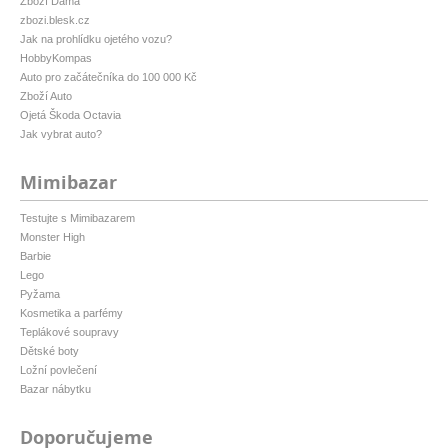
Zboží Dáma
zbozi.blesk.cz
Jak na prohlídku ojetého vozu?
HobbyKompas
Auto pro začátečníka do 100 000 Kč
Zboží Auto
Ojetá Škoda Octavia
Jak vybrat auto?
Mimibazar
Testujte s Mimibazarem
Monster High
Barbie
Lego
Pyžama
Kosmetika a parfémy
Teplákové soupravy
Dětské boty
Ložní povlečení
Bazar nábytku
Doporučujeme