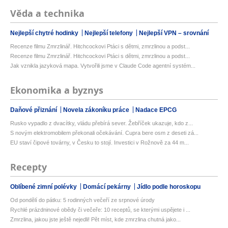
Věda a technika
Nejlepší chytré hodinky
Nejlepší telefony
Nejlepší VPN – srovnání
Recenze filmu Zmrzlinář. Hitchcockovi Ptáci s dětmi, zmrzlinou a podst...
Recenze filmu Zmrzlinář. Hitchcockovi Ptáci s dětmi, zmrzlinou a podst...
Jak vznikla jazyková mapa. Vytvořili jsme v Claude Code agentní systém...
Ekonomika a byznys
Daňové přiznání
Novela zákoníku práce
Nadace EPCG
Rusko vypadlo z dvacítky, vládu přebírá sever. Žebříček ukazuje, kdo z...
S novým elektromobilem překonali očekávání. Cupra bere osm z deseti zá...
EU staví čipové továrny, v Česku to stojí. Investici v Rožnově za 44 m...
Recepty
Oblíbené zimní polévky
Domácí pekárny
Jídlo podle horoskopu
Od pondělí do pátku: 5 rodinných večeří ze srpnové úrody
Rychlé prázdninové obědy či večeře: 10 receptů, se kterými uspějete i ...
Zmrzlina, jakou jste ještě nejedli! Pět míst, kde zmrzlina chutná jako...