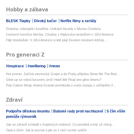
Hobby a zábava
BLESK Tlapky
Divoký kačer
Netflix filmy a seriály
Draisina, velocipéd i kostitřas: Unikátní bicykly v Muzeu Chodska
Cestovní horečka šlechty: Chuďas z Klatovska otrokářem v Jižní Americe
Filip Vondrášek: V Jižní Americe si lidé plují životem mnohem lehčeji,...
Pro generaci Z
#inspirace
#wellbeing
#news
Hot events: Začíná slovenský Grape a do Prahy přijedou Show Me The Bod...
Glow up se stává luxusem, proč mladí lidé říkají ano glow downu?
Pop Culture Wrap: Ariana Grande promluvila o svém ústupu z veřejného ž...
Zdraví
Podpořte dětskou imunitu
Babské rady proti nachlazení
S čím vším
pomůže rýmovník
Jak se zdravě zchladit v tropických vedrech: Co pomáhá a kdy už riskuj...
Úpal a úžeh: Jak je poznat a jak se z nich rychle vyléčit