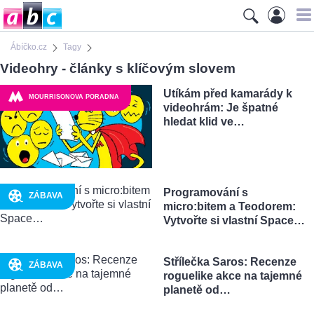
Ábíčko.cz
Tagy
Videohry - články s klíčovým slovem
Utíkám před kamarády k
MOURRISONOVA PORADNA
videohrám: Je špatné
hledat klid ve…
Programování s
ZÁBAVA
micro:bitem a Teodorem:
Vytvořte si vlastní Space…
Střílečka Saros: Recenze
ZÁBAVA
roguelike akce na tajemné
planetě od…