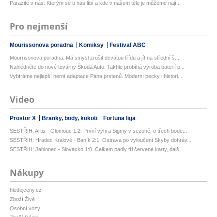
Parazité v nás: Kterým se u nás líbí a kde v našem těle je můžeme nají...
Pro nejmenší
Mourissonova poradna
Komiksy
Festival ABC
Mourrisonova poradna: Má smysl zrušit devátou třídu a jít na střední š...
Nahlédněte do nové továrny Škoda Auto: Takhle probíhá výroba baterií p...
Vybíráme nejlepší herní adaptace Pána prstenů. Moderní pecky i histori...
Video
Prostor X
Branky, body, kokoti
Fortuna liga
SESTŘIH: Artis - Olomouc 1:2. První výhra Sigmy v sezoně, o třech bode...
SESTŘIH: Hradec Králové - Baník 2:1. Ostrava po vyloučení Skyby dohráv...
SESTŘIH: Jablonec - Slovácko 1:0. Celkem padly tři červené karty, dalš...
Nákupy
hledejceny.cz
Zboží Živě
Osobní vozy