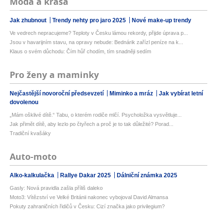
Móda a krása
Jak zhubnout
Trendy nehty pro jaro 2025
Nové make-up trendy
Ve vedrech nepracujeme? Teploty v Česku lámou rekordy, přijde úprava p...
Jsou v havarijním stavu, na opravy nebude: Bednárik zařízl peníze na k...
Klaus o svém důchodu: Čím hůř chodím, tím snadněji sedím
Pro ženy a maminky
Nejčastější novoroční předsevzetí
Miminko a mráz
Jak vybírat letní
dovolenou
„Mám ošklivé dítě.“ Tabu, o kterém rodiče mlčí. Psycholožka vysvětluje...
Jak přimět dítě, aby lezlo po čtyřech a proč je to tak důležité? Porad...
Tradiční kvašáky
Auto-moto
Alko-kalkulačka
Rallye Dakar 2025
Dálniční známka 2025
Gasly: Nová pravidla zašla příliš daleko
Moto3: Vítězství ve Velké Británii nakonec vybojoval David Almansa
Pokuty zahraničních řidičů v Česku: Cizí značka jako privilegium?