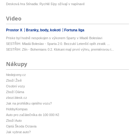
Desková hra Stínadla: Rychlé šípy ožívají v napínavé
Video
Prostor X
Branky, body, kokoti
Fortuna liga
Priske byl hodně nespokojen s výkonem Sparty v Mladé Boleslavi
SESTŘIH: Mladá Boleslav - Sparta 2:0. Bezzubí Letenští opět ztratili. ...
SESTŘIH: Zlín - Bohemians 0:2. Klokani mají první výhru, premiérovou t...
Nákupy
hledejceny.cz
Zboží Živě
Osobní vozy
Zboží Dáma
zbozi.blesk.cz
Jak na prohlídku ojetého vozu?
HobbyKompas
Auto pro začátečníka do 100 000 Kč
Zboží Auto
Ojetá Škoda Octavia
Jak vybrat auto?