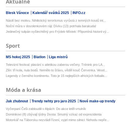
Aktuálně
Blesk Vánoce
Kalendář svátků 2025
INFO.cz
Násilí bez motivu. Nihilistický terorismus vyrůstá z temných koutů int...
Noční můra v dovolenkovém ráji: Dívku (13) potrhala barakuda!
Jedinečný tulipán vyšlechtěný pro Frýdek-Místek: Připomíná historii vý...
Sport
MS hokej 2025
Biatlon
Liga mistrů
Televizní festival: plavání s atletikou zaberou večery. Trénink pro LA...
Zlín: tři kola, nula bodů. Nemělo to šťávu, věděl kouč Červenka. Vesel...
Legendy z černého kontinentu. Toto je 15 nejlepších afrických fotbalis...
Móda a krása
Jak zhubnout
Trendy nehty pro jaro 2025
Nové make-up trendy
Vyčerpaní Češi zabloudili v Alpách: Do akce letěl vrtulník
Dominikovi (8) zbývají týdny života: Smutný vzkaz od exprezidenta
Motorkář na Táborsku nezvládl řízení, vyjel mimo silnici: Nehodu nepře...