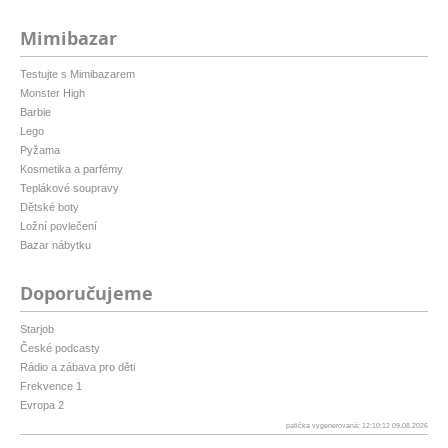
Mimibazar
Testujte s Mimibazarem
Monster High
Barbie
Lego
Pyžama
Kosmetika a parfémy
Teplákové soupravy
Dětské boty
Ložní povlečení
Bazar nábytku
Doporučujeme
Starjob
České podcasty
Rádio a zábava pro děti
Frekvence 1
Evropa 2
patička vygenerovaná: 12:10:12 09.08.2026