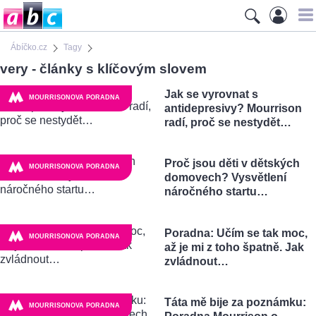
Ábíčko.cz
Tagy
very - články s klíčovým slovem
Jak se vyrovnat s
MOURRISONOVA PORADNA
antidepresivy? Mourrison
radí, proč se nestydět…
Proč jsou děti v dětských
MOURRISONOVA PORADNA
domovech? Vysvětlení
náročného startu…
Poradna: Učím se tak moc,
MOURRISONOVA PORADNA
až je mi z toho špatně. Jak
zvládnout…
Táta mě bije za poznámku:
MOURRISONOVA PORADNA