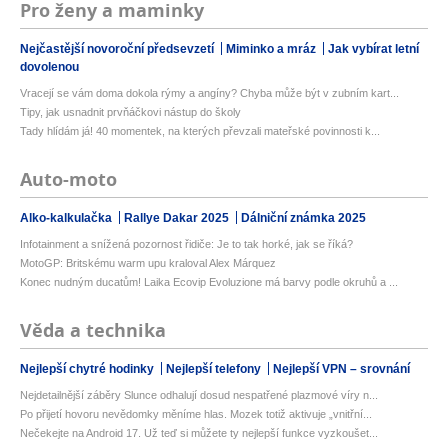
Pro ženy a maminky
Nejčastější novoroční předsevzetí
Miminko a mráz
Jak vybírat letní
dovolenou
Vracejí se vám doma dokola rýmy a angíny? Chyba může být v zubním kart...
Tipy, jak usnadnit prvňáčkovi nástup do školy
Tady hlídám já! 40 momentek, na kterých převzali mateřské povinnosti k...
Auto-moto
Alko-kalkulačka
Rallye Dakar 2025
Dálniční známka 2025
Infotainment a snížená pozornost řidiče: Je to tak horké, jak se říká?
MotoGP: Britskému warm upu kraloval Alex Márquez
Konec nudným ducatům! Laika Ecovip Evoluzione má barvy podle okruhů a ...
Věda a technika
Nejlepší chytré hodinky
Nejlepší telefony
Nejlepší VPN – srovnání
Nejdetailnější záběry Slunce odhalují dosud nespatřené plazmové víry n...
Po přijetí hovoru nevědomky měníme hlas. Mozek totiž aktivuje „vnitřní...
Nečekejte na Android 17. Už teď si můžete ty nejlepší funkce vyzkoušet...