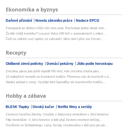
Ekonomika a byznys
Daňové přiznání
Novela zákoníku práce
Nadace EPCG
Fotoaparát po dědovi může mít cenu auta. Rozhoduje jediný detail, kter...
Že lidé chtějí kombíky? Luxusní Volva V90 leží v autosalonech s milion...
Češi ve velkém vozí ojetiny ze zahraničí. Mezi nimi i přes sto Ferrari...
Recepty
Oblíbené zimní polévky
Domácí pekárny
Jídlo podle horoskopu
Zmrzlina, jakou jste ještě nejedli! Pět míst, kde zmrzlina chutná jako...
10 nejlepších receptů na švestkové koláče: Přenesou vás do kuchyně u b...
Sladký poklad u cesty: Využijte letní špendlíky do tvarohového koláče,...
Hobby a zábava
BLESK Tlapky
Divoký kačer
Netflix filmy a seriály
Cestovní horečka šlechty: Chuďas z Klatovska otrokářem v Jižní Americe
Filip Vondrášek: V Jižní Americe si lidé plují životem mnohem lehčeji,...
Osvěžení ve Schladmingu: Lamy, ferraty i koulovačka v létě jsou jen pá...