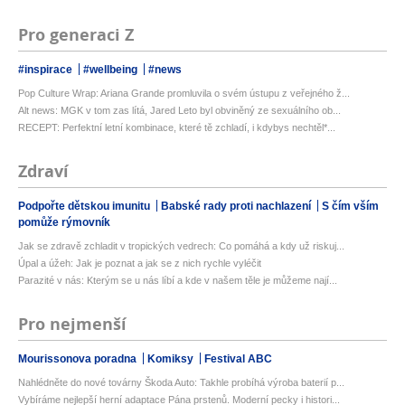
Pro generaci Z
#inspirace
#wellbeing
#news
Pop Culture Wrap: Ariana Grande promluvila o svém ústupu z veřejného ž...
Alt news: MGK v tom zas lítá, Jared Leto byl obviněný ze sexuálního ob...
RECEPT: Perfektní letní kombinace, které tě zchladí, i kdybys nechtěl*...
Zdraví
Podpořte dětskou imunitu
Babské rady proti nachlazení
S čím vším
pomůže rýmovník
Jak se zdravě zchladit v tropických vedrech: Co pomáhá a kdy už riskuj...
Úpal a úžeh: Jak je poznat a jak se z nich rychle vyléčit
Parazité v nás: Kterým se u nás líbí a kde v našem těle je můžeme nají...
Pro nejmenší
Mourissonova poradna
Komiksy
Festival ABC
Nahlédněte do nové továrny Škoda Auto: Takhle probíhá výroba baterií p...
Vybíráme nejlepší herní adaptace Pána prstenů. Moderní pecky i histori...