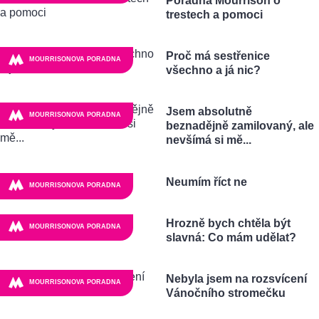
Poradna Mourrison o
trestech a pomoci
Proč má sestřenice
MOURRISONOVA PORADNA
všechno a já nic?
Jsem absolutně
MOURRISONOVA PORADNA
beznadějně zamilovaný, ale
nevšímá si mě...
Neumím říct ne
MOURRISONOVA PORADNA
Hrozně bych chtěla být
MOURRISONOVA PORADNA
slavná: Co mám udělat?
Nebyla jsem na rozsvícení
MOURRISONOVA PORADNA
Vánočního stromečku