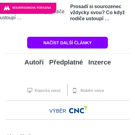
Prosadí si sourozenec
MOURRISONOVA PORADNA
vždycky svou? Co když
rodiče ustoupí …
NAČÍST DALŠÍ ČLÁNKY
Autoři
Předplatné
Inzerce
Klasická verze
Mobilní verze
VÝBĚR