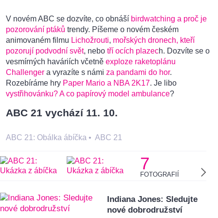
V novém ABC se dozvíte, co obnáší
birdwatching a proč je
pozorování ptáků
trendy. Píšeme o novém českém
animovaném filmu
Lichožrouti
,
mořských dronech, kteří
pozorují podvodní svět
, nebo
tří ocích plazec
h. Dozvíte se o
vesmírných haváriích včetně
exploze raketoplánu
Challenger
a vyrazíte s námi
za pandami do hor
.
Rozebíráme hry
Paper Mario a NBA 2K17
. Je libo
vystřihovánku? A co papírový model ambulance
?
ABC 21 vychází 11. 10.
ABC 21: Obálka ábíčka
•
ABC 21
7
FOTOGRAFIÍ
Indiana Jones: Sledujte
nové dobrodružství