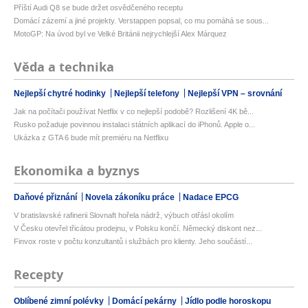
Příští Audi Q8 se bude držet osvědčeného receptu
Domácí zázemí a jiné projekty. Verstappen popsal, co mu pomáhá se sous...
MotoGP: Na úvod byl ve Velké Británii nejrychlejší Alex Márquez
Věda a technika
Nejlepší chytré hodinky
Nejlepší telefony
Nejlepší VPN – srovnání
Jak na počítači používat Netflix v co nejlepší podobě? Rozlišení 4K bě...
Rusko požaduje povinnou instalaci státních aplikací do iPhonů. Apple o...
Ukázka z GTA 6 bude mít premiéru na Netflixu
Ekonomika a byznys
Daňové přiznání
Novela zákoníku práce
Nadace EPCG
V bratislavské rafinerii Slovnaft hořela nádrž, výbuch otřásl okolím
V Česku otevřel třicátou prodejnu, v Polsku končí. Německý diskont nez...
Finvox roste v počtu konzultantů i službách pro klienty. Jeho součástí...
Recepty
Oblíbené zimní polévky
Domácí pekárny
Jídlo podle horoskopu