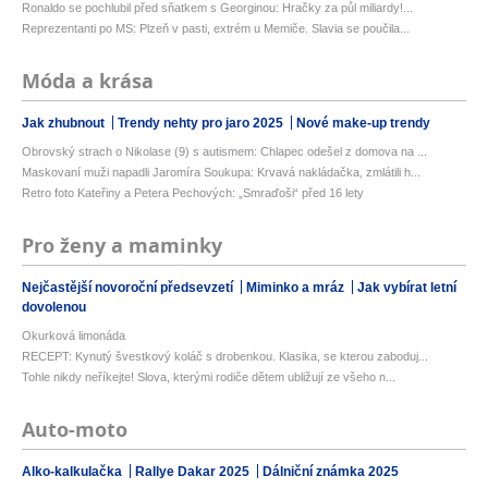
Ronaldo se pochlubil před sňatkem s Georginou: Hračky za půl miliardy!...
Reprezentanti po MS: Plzeň v pasti, extrém u Memiče. Slavia se poučila...
Móda a krása
Jak zhubnout
Trendy nehty pro jaro 2025
Nové make-up trendy
Obrovský strach o Nikolase (9) s autismem: Chlapec odešel z domova na ...
Maskovaní muži napadli Jaromíra Soukupa: Krvavá nakládačka, zmlátili h...
Retro foto Kateřiny a Petera Pechových: „Smraďoši“ před 16 lety
Pro ženy a maminky
Nejčastější novoroční předsevzetí
Miminko a mráz
Jak vybírat letní
dovolenou
Okurková limonáda
RECEPT: Kynutý švestkový koláč s drobenkou. Klasika, se kterou zaboduj...
Tohle nikdy neříkejte! Slova, kterými rodiče dětem ubližují ze všeho n...
Auto-moto
Alko-kalkulačka
Rallye Dakar 2025
Dálniční známka 2025