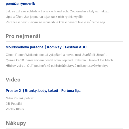
pomůže rýmovník
Jak se zdravě zchladit v tropických vedrech: Co pomáhá a kdy už riskuj...
Úpal a úžeh: Jak je poznat a jak se z nich rychle vyléčit
Parazité v nás: Kterým se u nás líbí a kde v našem těle je můžeme nají...
Pro nejmenší
Mourissonova poradna
Komiksy
Festival ABC
Ghost Recon Wildlands dostal vylepšení a novou misi. Starší díl Ubisof...
Quake ke 30. narozeninám dostal novou epizodu zdarma. Dawn of the Mach...
Hřbitov velryb: Obří podmořské pohřebiště skrývá miliony pravěkých kyt...
Video
Prostor X
Branky, body, kokoti
Fortuna liga
Milan Knížák pohřeb
Jiří Pospíšil
Václav Klaus
Nákupy