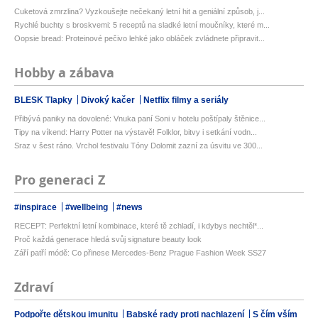
Cuketová zmrzlina? Vyzkoušejte nečekaný letní hit a geniální způsob, j...
Rychlé buchty s broskvemi: 5 receptů na sladké letní moučníky, které m...
Oopsie bread: Proteinové pečivo lehké jako obláček zvládnete připravit...
Hobby a zábava
BLESK Tlapky
Divoký kačer
Netflix filmy a seriály
Přibývá paniky na dovolené: Vnuka paní Soni v hotelu poštípaly štěnice...
Tipy na víkend: Harry Potter na výstavě! Folklor, bitvy i setkání vodn...
Sraz v šest ráno. Vrchol festivalu Tóny Dolomit zazní za úsvitu ve 300...
Pro generaci Z
#inspirace
#wellbeing
#news
RECEPT: Perfektní letní kombinace, které tě zchladí, i kdybys nechtěl*...
Proč každá generace hledá svůj signature beauty look
Září patří módě: Co přinese Mercedes-Benz Prague Fashion Week SS27
Zdraví
Podpořte dětskou imunitu
Babské rady proti nachlazení
S čím vším