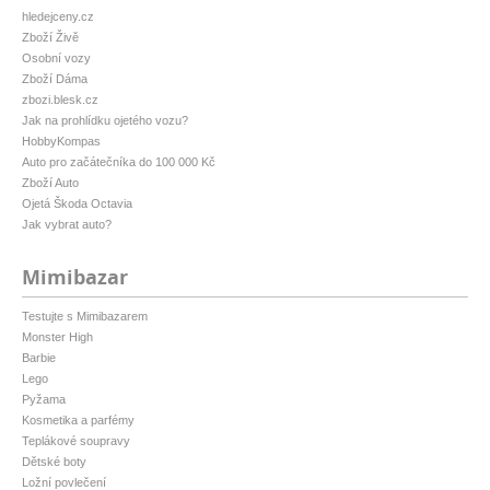
hledejceny.cz
Zboží Živě
Osobní vozy
Zboží Dáma
zbozi.blesk.cz
Jak na prohlídku ojetého vozu?
HobbyKompas
Auto pro začátečníka do 100 000 Kč
Zboží Auto
Ojetá Škoda Octavia
Jak vybrat auto?
Mimibazar
Testujte s Mimibazarem
Monster High
Barbie
Lego
Pyžama
Kosmetika a parfémy
Teplákové soupravy
Dětské boty
Ložní povlečení