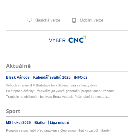
Klasická verze
Mobilní verze
VÝBĚR
Aktuálně
Blesk Vánoce
Kalendář svátků 2025
INFO.cz
Výbuch v rafinerii! V Bratislavě hoří Slovnaft, šíří se hustý dým
Po stopách češtiny: Přeskočte jazykově-generační propast aneb Prázdnin...
Tragédie na oblíbeném festivalu Brutal Assault: Polák skočil z mostu a...
Sport
MS hokej 2025
Biatlon
Liga mistrů
Ronaldo se pochlubil před sňatkem s Georginou: Hračky za půl miliardy!