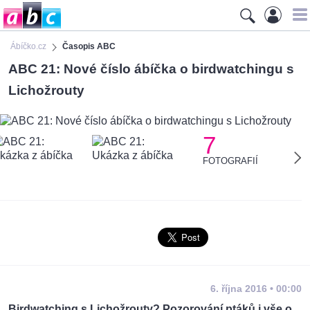
Ábíčko.cz
Časopis ABC
ABC 21: Nové číslo ábíčka o birdwatchingu s
Lichožrouty
7
FOTOGRAFIÍ
6. října 2016 • 00:00
Birdwatching s Lichožrouty? Pozorování ptáků i vše o