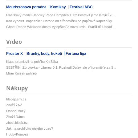
Mourissonova poradna
Komiksy
Festival ABC
Plastikový model Handley Page Hampden 1:72: Postavili jsme létající ku...
Kdo vynalezl kapesník? Historie od středověku po papírové kapesníky
Ghost Recon Wildlands dostal vylepšení a novou misi. Starší díl Ubisof...
Video
Prostor X
Branky, body, kokoti
Fortuna liga
Klaus promluvil na pohřbu Knížáka
SESTŘIH: Zbrojovka - Liberec 0:1. Rozhodl Dulay, ale při premiéře za S...
Milan Knížák pohřeb
Nákupy
hledejceny.cz
Zboží Živě
Osobní vozy
Zboží Dáma
zbozi.blesk.cz
Jak na prohlídku ojetého vozu?
HobbyKompas