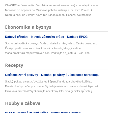
ChatGPT teď neunavíte. Bezplatná verze má neomezený chat a lepší model...
Microsoft se nepoučil. Ve Windows potichu instaluje OneDrive Photos, k...
Netflix a další na víkend: nový Ted Lasso a akční Lioness. Ale předevš...
Ekonomika a byznys
Daňové přiznání
Novela zákoníku práce
Nadace EPCG
Sucho drtí vodácký byznys. Voda zmizela i z míst, kde to Česko dosud n...
Češi propadli motorkám. Král trhu těží z trendu, který jiné děsí
Vláda proškrtala mapu větrných zón. Podívejte se, jestli ta u vaší cha...
Recepty
Oblíbené zimní polévky
Domácí pekárny
Jídlo podle horoskopu
Sladký poklad u cesty: Využijte letní špendlíky do tvarohového koláče,...
Domácí kečup pečený v troubě: Vyžaduje minimum práce a chutná lépe než...
Cuketová zmrzlina? Vyzkoušejte nečekaný letní hit a geniální způsob, j...
Hobby a zábava