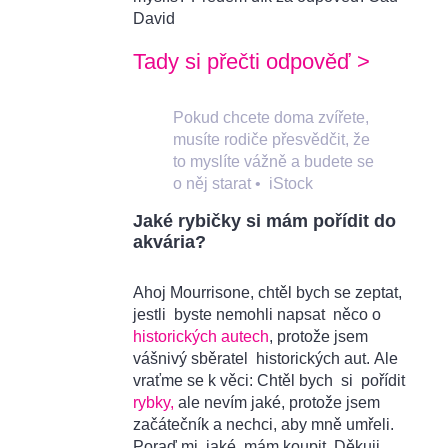
David
Tady si přečti odpověď >
Pokud chcete doma zvířete,
musíte rodiče přesvědčit, že
to myslíte vážně a budete se
o něj starat
•
iStock
Jaké rybičky si mám pořídit do
akvária?
Ahoj Mourrisone, chtěl bych se zeptat,
jestli byste nemohli napsat něco o
historických autech
, protože jsem
vášnivý sběratel historických aut. Ale
vraťme se k věci: Chtěl bych si pořídit
rybky,
ale nevím jaké, protože jsem
začátečník a nechci, aby mně umřeli.
Poraď mi, jaké mám koupit. Děkuji