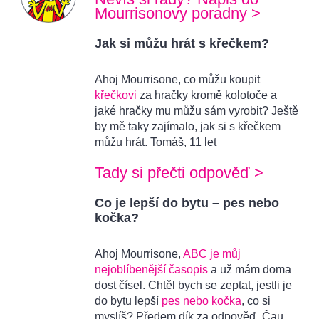
Mourrisonovy poradny >
Jak si můžu hrát s křečkem?
Ahoj Mourrisone, co můžu koupit
křečkovi
za hračky kromě kolotoče a
jaké hračky mu můžu sám vyrobit? Ještě
by mě taky zajímalo, jak si s křečkem
můžu hrát. Tomáš, 11 let
Tady si přečti odpověď >
Co je lepší do bytu – pes nebo
kočka?
Ahoj Mourrisone,
ABC je můj
nejoblíbenější časopis
a už mám doma
dost čísel. Chtěl bych se zeptat, jestli je
do bytu lepší
pes nebo kočka
, co si
myslíš? Předem dík za odpověď. Čau