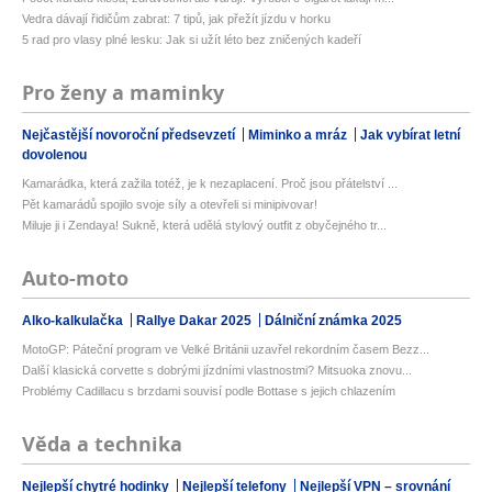
Vedra dávají řidičům zabrat: 7 tipů, jak přežít jízdu v horku
5 rad pro vlasy plné lesku: Jak si užít léto bez zničených kadeří
Pro ženy a maminky
Nejčastější novoroční předsevzetí
Miminko a mráz
Jak vybírat letní
dovolenou
Kamarádka, která zažila totéž, je k nezaplacení. Proč jsou přátelství ...
Pět kamarádů spojilo svoje síly a otevřeli si minipivovar!
Miluje ji i Zendaya! Sukně, která udělá stylový outfit z obyčejného tr...
Auto-moto
Alko-kalkulačka
Rallye Dakar 2025
Dálniční známka 2025
MotoGP: Páteční program ve Velké Británii uzavřel rekordním časem Bezz...
Další klasická corvette s dobrými jízdními vlastnostmi? Mitsuoka znovu...
Problémy Cadillacu s brzdami souvisí podle Bottase s jejich chlazením
Věda a technika
Nejlepší chytré hodinky
Nejlepší telefony
Nejlepší VPN – srovnání