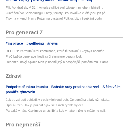
BLESK Tlapky
Divoký kačer
Netflix filmy a seriály
Filip Vondrášek: V Jižní Americe si lidé plují životem mnohem lehčeji,...
Osvěžení ve Schladmingu: Lamy, ferraty i koulovačka v létě jsou jen pá...
Tipy na víkend: Harry Potter na výstavě! Folklor, bitvy i setkání vodn...
Pro generaci Z
#inspirace
#wellbeing
#news
RECEPT: Perfektní letní kombinace, které tě zchladí, i kdybys nechtěl*...
Proč každá generace hledá svůj signature beauty look
Recenze: nový Spider-Man je hodně jiný a dospělejší, pomáhá mu i Sadie...
Zdraví
Podpořte dětskou imunitu
Babské rady proti nachlazení
S čím vším
pomůže rýmovník
Jak se zdravě zchladit v tropických vedrech: Co pomáhá a kdy už riskuj...
Úpal a úžeh: Jak je poznat a jak se z nich rychle vyléčit
Parazité v nás: Kterým se u nás líbí a kde v našem těle je můžeme nají...
Pro nejmenší