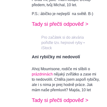
předem, tvůj Michal, 10 let.
P.S.: ábíčko je nejlepší na světě. B-)
Tady si přečti odpověď >
Pro začátek si do akvária
pořiďte tzv. hejnové ryby
•
iStock
Ani rybičky mi nedovolí
Ahoj Mourrisone, rodiče mi slíbili o
prázdninách
nějaký zvířátko a zase mi
to nedovolili. Chtěla jsem aspoň rybičky,
ale i s nima je prej hodně práce. Jak
mám naše přemluvit? Majda, 10 let
Tady si přečti odpověď >