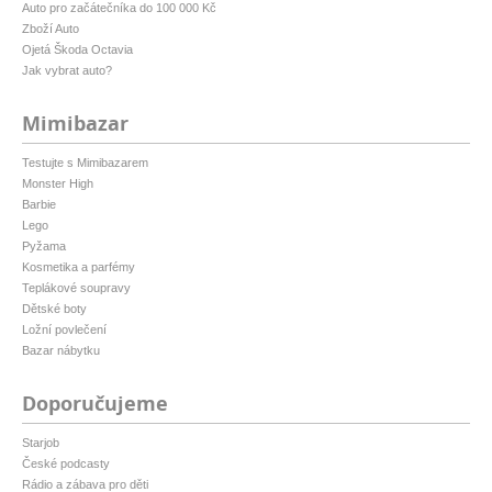
Auto pro začátečníka do 100 000 Kč
Zboží Auto
Ojetá Škoda Octavia
Jak vybrat auto?
Mimibazar
Testujte s Mimibazarem
Monster High
Barbie
Lego
Pyžama
Kosmetika a parfémy
Teplákové soupravy
Dětské boty
Ložní povlečení
Bazar nábytku
Doporučujeme
Starjob
České podcasty
Rádio a zábava pro děti