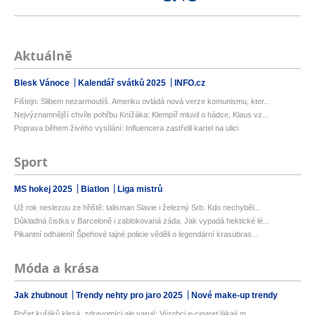
Aktuálně
Blesk Vánoce
Kalendář svátků 2025
INFO.cz
Fištejn: Slibem nezarmoutíš. Ameriku ovládá nová verze komunismu, kter...
Nejvýznamnější chvíle pohřbu Knížáka: Klempíř mluvil o hádce, Klaus vz...
Poprava během živého vysílání: Influencera zastřelil kartel na ulici
Sport
MS hokej 2025
Biatlon
Liga mistrů
Už rok neslezou ze hřiště: talisman Slavie i železný Srb. Kdo nechyběl...
Důkladná čistka v Barceloně i zablokovaná záda. Jak vypadá hektické lé...
Pikantní odhalení! Špehové tajné policie věděli o legendární krasubras...
Móda a krása
Jak zhubnout
Trendy nehty pro jaro 2025
Nové make-up trendy
Počet kuřáků klesá, zdravotníci ale varují: Výrobci e-cigaret lákají m...