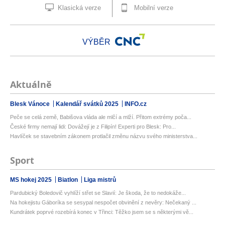
Klasická verze
Mobilní verze
VÝBĚR
Aktuálně
Blesk Vánoce
Kalendář svátků 2025
INFO.cz
Peče se celá země, Babišova vláda ale mlčí a mlží. Přitom extrémy poča...
České firmy nemají lidi: Dovážejí je z Filipín! Experti pro Blesk: Pro...
Havlíček se stavebním zákonem protlačil změnu názvu svého ministerstva...
Sport
MS hokej 2025
Biatlon
Liga mistrů
Pardubický Boledovič vyhlíží střet se Slavií: Je škoda, že to nedokáže...
Na hokejistu Gáboríka se sesypal nespočet obvinění z nevěry: Nečekaný ...
Kundrátek poprvé rozebírá konec v Třinci: Těžko jsem se s některými vě...