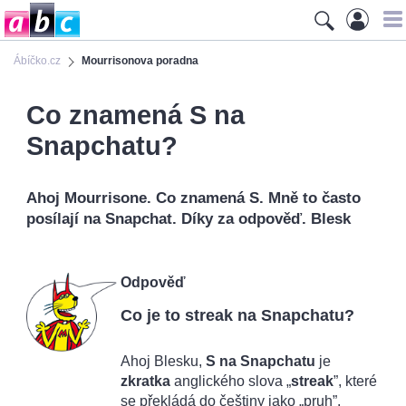
Ábíčko.cz
Mourrisonova poradna
Co znamená S na
Snapchatu?
Ahoj Mourrisone. Co znamená S. Mně to často
posílají na Snapchat. Díky za odpověď. Blesk
Odpověď
Co je to streak na Snapchatu?
Ahoj Blesku,
S na Snapchatu
je
zkratka
anglického slova „
streak
”, které
se překládá do češtiny jako „pruh”.