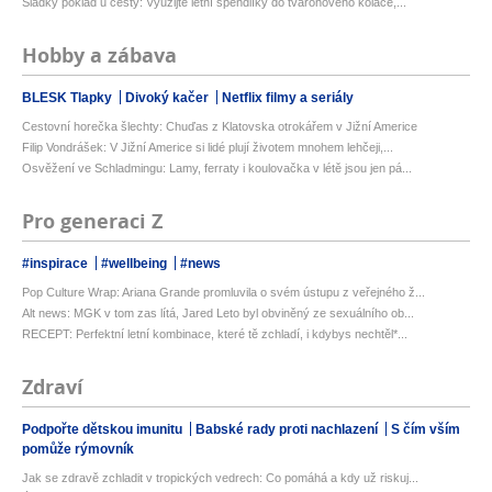
Sladký poklad u cesty: Využijte letní špendlíky do tvarohového koláče,...
Hobby a zábava
BLESK Tlapky
Divoký kačer
Netflix filmy a seriály
Cestovní horečka šlechty: Chuďas z Klatovska otrokářem v Jižní Americe
Filip Vondrášek: V Jižní Americe si lidé plují životem mnohem lehčeji,...
Osvěžení ve Schladmingu: Lamy, ferraty i koulovačka v létě jsou jen pá...
Pro generaci Z
#inspirace
#wellbeing
#news
Pop Culture Wrap: Ariana Grande promluvila o svém ústupu z veřejného ž...
Alt news: MGK v tom zas lítá, Jared Leto byl obviněný ze sexuálního ob...
RECEPT: Perfektní letní kombinace, které tě zchladí, i kdybys nechtěl*...
Zdraví
Podpořte dětskou imunitu
Babské rady proti nachlazení
S čím vším
pomůže rýmovník
Jak se zdravě zchladit v tropických vedrech: Co pomáhá a kdy už riskuj...