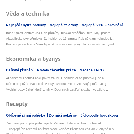
Věda a technika
Nejlepší chytré hodinky
Nejlepší telefony
Nejlepší VPN – srovnání
Bose QuietComfort 2nd Gen přebírají funkce dražších Ultra. Mají prosto...
Aktualizujte své Windows 11 Insider do 11. srpna. Pak už vám nebudou f...
Pokračuje záchrana Starshipu. V moři už dva týdny plave monstrum vysok...
Ekonomika a byznys
Daňové přiznání
Novela zákoníku práce
Nadace EPCG
AI asistenti začínají nakupovat za lidi. Obchodníci se připravují na n...
Měsíc po požáru ve Zlíně. Vasky a Alpine Pro se zotavují, potíže ale j...
Výdejní boxy čekají další změny. Dopravci rozšiřují služby i využití u...
Recepty
Oblíbené zimní polévky
Domácí pekárny
Jídlo podle horoskopu
Zmrzlina, jakou jste ještě nejedli! Pět míst, kde zmrzlina chutná jako...
10 nejlepších receptů na švestkové koláče: Přenesou vás do kuchyně u b...