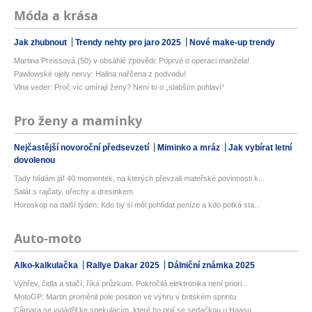
Móda a krása
Jak zhubnout
Trendy nehty pro jaro 2025
Nové make-up trendy
Martina Preissová (50) v obsáhlé zpovědi: Poprvé o operaci manžela!
Pawlowské ujely nervy: Halina nařčena z podvodu!
Vlna veder: Proč víc umírají ženy? Není to o „slabším pohlaví“
Pro ženy a maminky
Nejčastější novoroční předsevzetí
Miminko a mráz
Jak vybírat letní
dovolenou
Tady hlídám já! 40 momentek, na kterých převzali mateřské povinnosti k...
Salát s rajčaty, ořechy a dresinkem
Horoskop na další týden: Kdo by si měl pohlídat peníze a kdo potká sta...
Auto-moto
Alko-kalkulačka
Rallye Dakar 2025
Dálniční známka 2025
Výhřev, čidla a stačí, říká průzkum. Pokročilá elektronika není priori...
MotoGP: Martin proměnil pole position ve výhru v britském sprintu
Câmara se vyjádřil ke spekulacím, které ho pojí se sedačkou u Haasu