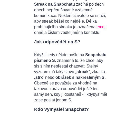
Streak na Snapchatu
začíná po třech
dnech nepřerušované vzájemné
komunikace. Někteří uživatelé se snaží,
aby streak běžel co nejdéle. Délka
probíhajícího streaku je označena
emoji
ohně a číslem vedle jména kontaktu.
Jak odpovědět na S?
Když ti tedy někdo pošle na
Snapchatu
písmeno S
, znamená to, že chce, aby
sis s ním nepřestal chatovat. Stejný
význam má taky slovo „
streak
”, zkratka
„
strx
” nebo
obrázek s nakresleným S.
Obecně se považuje za vhodné na
takovou zprávu odpovědět ještě ten
samý den, kdy ji dostaneš - i kdybys měl
zase poslat jenom S.
Kdo vymyslel Snapchat?