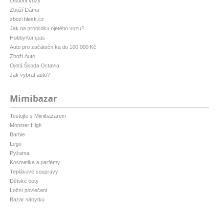
Osobní vozy
Zboží Dáma
zbozi.blesk.cz
Jak na prohlídku ojetého vozu?
HobbyKompas
Auto pro začátečníka do 100 000 Kč
Zboží Auto
Ojetá Škoda Octavia
Jak vybrat auto?
Mimibazar
Testujte s Mimibazarem
Monster High
Barbie
Lego
Pyžama
Kosmetika a parfémy
Teplákové soupravy
Dětské boty
Ložní povlečení
Bazar nábytku