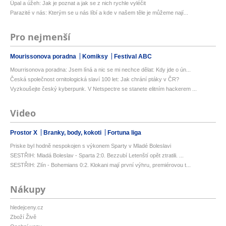
Úpal a úžeh: Jak je poznat a jak se z nich rychle vyléčit
Parazité v nás: Kterým se u nás líbí a kde v našem těle je můžeme nají...
Pro nejmenší
Mourissonova poradna
Komiksy
Festival ABC
Mourrisonova poradna: Jsem líná a nic se mi nechce dělat: Kdy jde o ún...
Česká společnost ornitologická slaví 100 let: Jak chrání ptáky v ČR?
Vyzkoušejte český kyberpunk. V Netspectre se stanete elitním hackerem ...
Video
Prostor X
Branky, body, kokoti
Fortuna liga
Priske byl hodně nespokojen s výkonem Sparty v Mladé Boleslavi
SESTŘIH: Mladá Boleslav - Sparta 2:0. Bezzubí Letenští opět ztratili. ...
SESTŘIH: Zlín - Bohemians 0:2. Klokani mají první výhru, premiérovou t...
Nákupy
hledejceny.cz
Zboží Živě