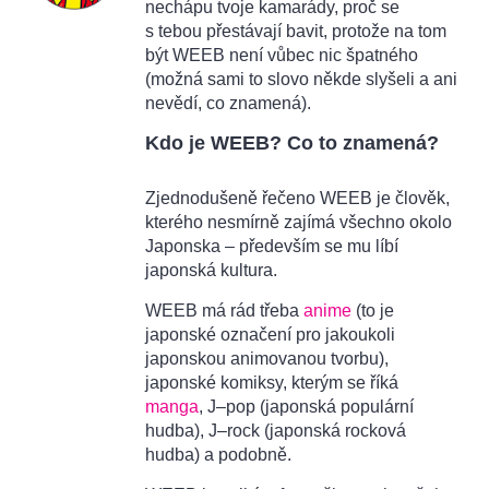
nechápu tvoje kamarády, proč se
s tebou přestávají bavit, protože na tom
být WEEB není vůbec nic špatného
(možná sami to slovo někde slyšeli a ani
nevědí, co znamená).
Kdo je WEEB? Co to znamená?
Zjednodušeně řečeno WEEB je člověk,
kterého nesmírně zajímá všechno okolo
Japonska – především se mu líbí
japonská kultura.
WEEB má rád třeba
anime
(to je
japonské označení pro jakoukoli
japonskou animovanou tvorbu),
japonské komiksy, kterým se říká
manga
, J–pop (japonská populární
hudba), J–rock (japonská rocková
hudba) a podobně.