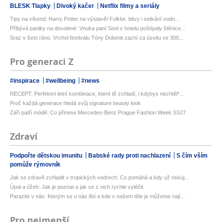
BLESK Tlapky
Divoký kačer
Netflix filmy a seriály
Tipy na víkend: Harry Potter na výstavě! Folklor, bitvy i setkání vodn...
Přibývá paniky na dovolené: Vnuka paní Soni v hotelu poštípaly štěnice...
Sraz v šest ráno. Vrchol festivalu Tóny Dolomit zazní za úsvitu ve 300...
Pro generaci Z
#inspirace
#wellbeing
#news
RECEPT: Perfektní letní kombinace, které tě zchladí, i kdybys nechtěl*...
Proč každá generace hledá svůj signature beauty look
Září patří módě: Co přinese Mercedes-Benz Prague Fashion Week SS27
Zdraví
Podpořte dětskou imunitu
Babské rady proti nachlazení
S čím vším
pomůže rýmovník
Jak se zdravě zchladit v tropických vedrech: Co pomáhá a kdy už riskuj...
Úpal a úžeh: Jak je poznat a jak se z nich rychle vyléčit
Parazité v nás: Kterým se u nás líbí a kde v našem těle je můžeme nají...
Pro nejmenší