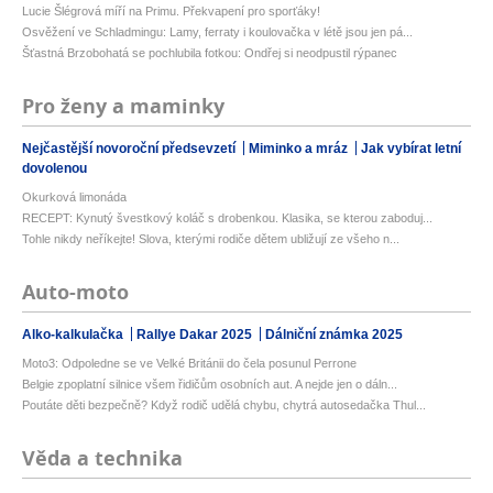
Lucie Šlégrová míří na Primu. Překvapení pro sporťáky!
Osvěžení ve Schladmingu: Lamy, ferraty i koulovačka v létě jsou jen pá...
Šťastná Brzobohatá se pochlubila fotkou: Ondřej si neodpustil rýpanec
Pro ženy a maminky
Nejčastější novoroční předsevzetí
Miminko a mráz
Jak vybírat letní
dovolenou
Okurková limonáda
RECEPT: Kynutý švestkový koláč s drobenkou. Klasika, se kterou zaboduj...
Tohle nikdy neříkejte! Slova, kterými rodiče dětem ubližují ze všeho n...
Auto-moto
Alko-kalkulačka
Rallye Dakar 2025
Dálniční známka 2025
Moto3: Odpoledne se ve Velké Británii do čela posunul Perrone
Belgie zpoplatní silnice všem řidičům osobních aut. A nejde jen o dáln...
Poutáte děti bezpečně? Když rodič udělá chybu, chytrá autosedačka Thul...
Věda a technika