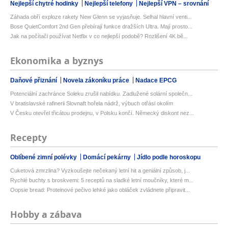
Nejlepší chytré hodinky
Nejlepší telefony
Nejlepší VPN – srovnání
Záhada obří exploze rakety New Glenn se vyjasňuje. Selhal hlavní venti...
Bose QuietComfort 2nd Gen přebírají funkce dražších Ultra. Mají prosto...
Jak na počítači používat Netflix v co nejlepší podobě? Rozlišení 4K bě...
Ekonomika a byznys
Daňové přiznání
Novela zákoníku práce
Nadace EPCG
Potenciální zachránce Soleku zrušil nabídku. Zadlužené solární společn...
V bratislavské rafinerii Slovnaft hořela nádrž, výbuch otřásl okolím
V Česku otevřel třicátou prodejnu, v Polsku končí. Německý diskont nez...
Recepty
Oblíbené zimní polévky
Domácí pekárny
Jídlo podle horoskopu
Cuketová zmrzlina? Vyzkoušejte nečekaný letní hit a geniální způsob, j...
Rychlé buchty s broskvemi: 5 receptů na sladké letní moučníky, které m...
Oopsie bread: Proteinové pečivo lehké jako obláček zvládnete připravit...
Hobby a zábava