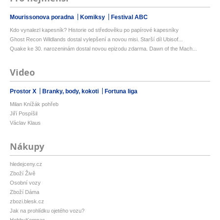
Mourissonova poradna
Komiksy
Festival ABC
Kdo vynalezl kapesník? Historie od středověku po papírové kapesníky
Ghost Recon Wildlands dostal vylepšení a novou misi. Starší díl Ubisof...
Quake ke 30. narozeninám dostal novou epizodu zdarma. Dawn of the Mach...
Video
Prostor X
Branky, body, kokoti
Fortuna liga
Milan Knížák pohřeb
Jiří Pospíšil
Václav Klaus
Nákupy
hledejceny.cz
Zboží Živě
Osobní vozy
Zboží Dáma
zbozi.blesk.cz
Jak na prohlídku ojetého vozu?