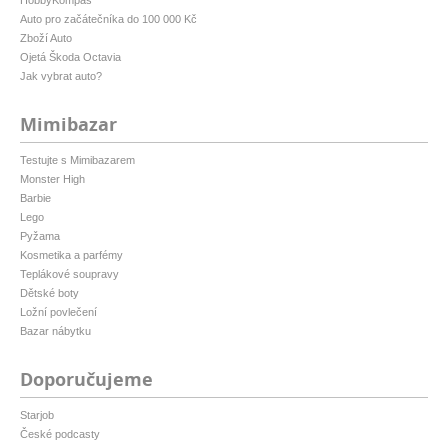
HobbyKompas
Auto pro začátečníka do 100 000 Kč
Zboží Auto
Ojetá Škoda Octavia
Jak vybrat auto?
Mimibazar
Testujte s Mimibazarem
Monster High
Barbie
Lego
Pyžama
Kosmetika a parfémy
Teplákové soupravy
Dětské boty
Ložní povlečení
Bazar nábytku
Doporučujeme
Starjob
České podcasty