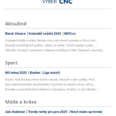
VÝBĚR
Aktuálně
Blesk Vánoce
Kalendář svátků 2025
INFO.cz
Propojení hudby a krásy. Beauty zóny vám dovolí vypadat a cítit se dob...
Pospíšil na Knížákově pohřbu: „Nikdy se nebál.“ Zmínil napjaté vztahy ...
ONLINE: Poslední rozloučení s Milanem Knížákem (†86): Dojemné vzpomínk...
Sport
MS hokej 2025
Biatlon
Liga mistrů
Expert: Nad Kuchtou nikdo brečet nebude, Haraslín si jde vydělat. Proč...
Ícko vtáhl Konečného do přestřelky! Vystřelím ho přední rukou, věří in...
Ronaldo se pochlubil před sňatkem s Georginou: Hračky za půl miliardy!...
Móda a krása
Jak zhubnout
Trendy nehty pro jaro 2025
Nové make-up trendy