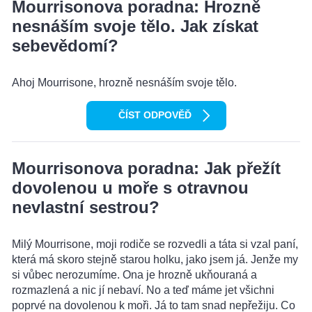
Mourrisonova poradna: Hrozně
nesnáším svoje tělo. Jak získat
sebevědomí?
Ahoj Mourrisone, hrozně nesnáším svoje tělo.
ČÍST ODPOVĚĎ
Mourrisonova poradna: Jak přežít
dovolenou u moře s otravnou
nevlastní sestrou?
Milý Mourrisone, moji rodiče se rozvedli a táta si vzal paní,
která má skoro stejně starou holku, jako jsem já. Jenže my
si vůbec nerozumíme. Ona je hrozně ukňouraná a
rozmazlená a nic jí nebaví. No a teď máme jet všichni
poprvé na dovolenou k moři. Já to tam snad nepřežiju. Co