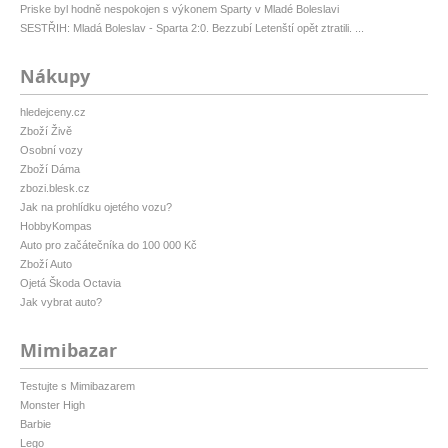
Priske byl hodně nespokojen s výkonem Sparty v Mladé Boleslavi
SESTŘIH: Mladá Boleslav - Sparta 2:0. Bezzubí Letenští opět ztratili. ...
Nákupy
hledejceny.cz
Zboží Živě
Osobní vozy
Zboží Dáma
zbozi.blesk.cz
Jak na prohlídku ojetého vozu?
HobbyKompas
Auto pro začátečníka do 100 000 Kč
Zboží Auto
Ojetá Škoda Octavia
Jak vybrat auto?
Mimibazar
Testujte s Mimibazarem
Monster High
Barbie
Lego