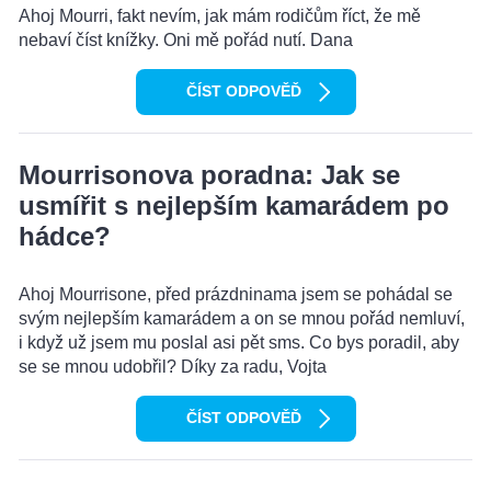
Ahoj Mourri, fakt nevím, jak mám rodičům říct, že mě
nebaví číst knížky. Oni mě pořád nutí. Dana
ČÍST ODPOVĚĎ
Mourrisonova poradna: Jak se
usmířit s nejlepším kamarádem po
hádce?
Ahoj Mourrisone, před prázdninama jsem se pohádal se
svým nejlepším kamarádem a on se mnou pořád nemluví,
i když už jsem mu poslal asi pět sms. Co bys poradil, aby
se se mnou udobřil? Díky za radu, Vojta
ČÍST ODPOVĚĎ