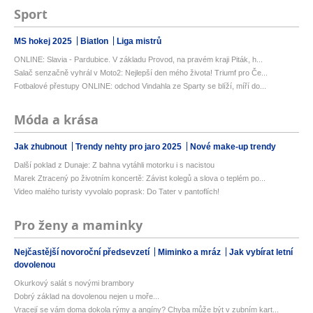
Sport
MS hokej 2025
Biatlon
Liga mistrů
ONLINE: Slavia - Pardubice. V základu Provod, na pravém kraji Piták, h...
Salač senzačně vyhrál v Moto2: Nejlepší den mého života! Triumf pro Če...
Fotbalové přestupy ONLINE: odchod Vindahla ze Sparty se blíží, míří do...
Móda a krása
Jak zhubnout
Trendy nehty pro jaro 2025
Nové make-up trendy
Další poklad z Dunaje: Z bahna vytáhli motorku i s nacistou
Marek Ztracený po životním koncertě: Závist kolegů a slova o teplém po...
Video malého turisty vyvolalo poprask: Do Tater v pantoflích!
Pro ženy a maminky
Nejčastější novoroční předsevzetí
Miminko a mráz
Jak vybírat letní
dovolenou
Okurkový salát s novými brambory
Dobrý základ na dovolenou nejen u moře...
Vracejí se vám doma dokola rýmy a angíny? Chyba může být v zubním kart...