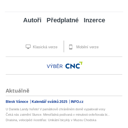
Autoři
Předplatné
Inzerce
Klasická verze
Mobilní verze
VÝBĚR
Aktuálně
Blesk Vánoce
Kalendář svátků 2025
INFO.cz
U Daniela Landy hořelo! V památkově chráněném domě vypalovali vosy
Čeká nás zatmění Slunce. Mimořádná podívaná v minulosti ovlivňovala bi...
Draisina, velocipéd i kostitřas: Unikátní bicykly v Muzeu Chodska