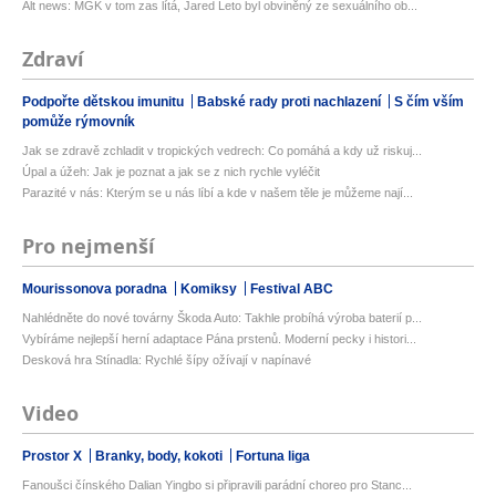
Alt news: MGK v tom zas lítá, Jared Leto byl obviněný ze sexuálního ob...
Zdraví
Podpořte dětskou imunitu
Babské rady proti nachlazení
S čím vším
pomůže rýmovník
Jak se zdravě zchladit v tropických vedrech: Co pomáhá a kdy už riskuj...
Úpal a úžeh: Jak je poznat a jak se z nich rychle vyléčit
Parazité v nás: Kterým se u nás líbí a kde v našem těle je můžeme nají...
Pro nejmenší
Mourissonova poradna
Komiksy
Festival ABC
Nahlédněte do nové továrny Škoda Auto: Takhle probíhá výroba baterií p...
Vybíráme nejlepší herní adaptace Pána prstenů. Moderní pecky i histori...
Desková hra Stínadla: Rychlé šípy ožívají v napínavé
Video
Prostor X
Branky, body, kokoti
Fortuna liga
Fanoušci čínského Dalian Yingbo si připravili parádní choreo pro Stanc...