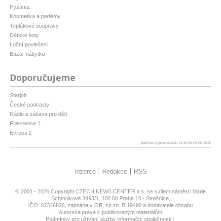
Pyžama
Kosmetika a parfémy
Teplákové soupravy
Dětské boty
Ložní povlečení
Bazar nábytku
Doporučujeme
Starjob
České podcasty
Rádio a zábava pro děti
Frekvence 1
Evropa 2
patička vygenerovaná: 14:40:26 09.08.2026
Inzerce
Redakce
RSS
© 2001 - 2026 Copyright
CZECH NEWS CENTER a.s.
se sídlem náměstí Marie
Schmolkové 3493/1, 100 00 Praha 10 - Strašnice,
IČO: 02346826, zapsána v OR, sp.zn. B 19490 a dodavatelé obsahu
Autorská práva k publikovaným materiálům
Podmínky pro užívání služby informační společnosti