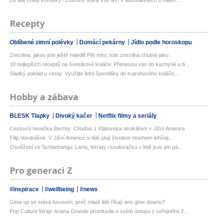
Že lidé chtějí kombíky? Luxusní Volva V90 leží v autosalonech s milion...
Recepty
Oblíbené zimní polévky
Domácí pekárny
Jídlo podle horoskopu
Zmrzlina, jakou jste ještě nejedli! Pět míst, kde zmrzlina chutná jako...
10 nejlepších receptů na švestkové koláče: Přenesou vás do kuchyně u b...
Sladký poklad u cesty: Využijte letní špendlíky do tvarohového koláče,...
Hobby a zábava
BLESK Tlapky
Divoký kačer
Netflix filmy a seriály
Cestovní horečka šlechty: Chuďas z Klatovska otrokářem v Jižní Americe
Filip Vondrášek: V Jižní Americe si lidé plují životem mnohem lehčeji,...
Osvěžení ve Schladmingu: Lamy, ferraty i koulovačka v létě jsou jen pá...
Pro generaci Z
#inspirace
#wellbeing
#news
Glow up se stává luxusem, proč mladí lidé říkají ano glow downu?
Pop Culture Wrap: Ariana Grande promluvila o svém ústupu z veřejného ž...