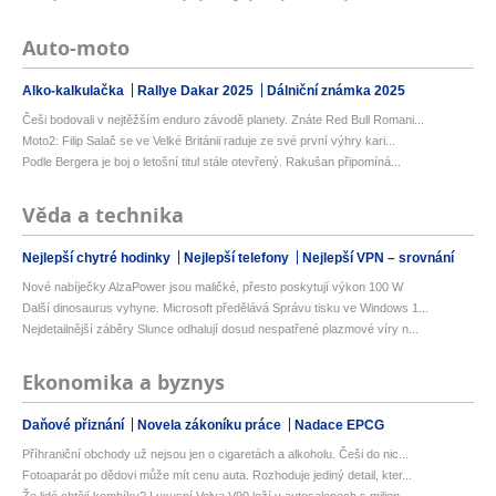
Auto-moto
Alko-kalkulačka
Rallye Dakar 2025
Dálniční známka 2025
Češi bodovali v nejtěžším enduro závodě planety. Znáte Red Bull Romani...
Moto2: Filip Salač se ve Velké Británii raduje ze své první výhry kari...
Podle Bergera je boj o letošní titul stále otevřený. Rakušan připomíná...
Věda a technika
Nejlepší chytré hodinky
Nejlepší telefony
Nejlepší VPN – srovnání
Nové nabíječky AlzaPower jsou maličké, přesto poskytují výkon 100 W
Další dinosaurus vyhyne. Microsoft předělává Správu tisku ve Windows 1...
Nejdetailnější záběry Slunce odhalují dosud nespatřené plazmové víry n...
Ekonomika a byznys
Daňové přiznání
Novela zákoníku práce
Nadace EPCG
Příhraniční obchody už nejsou jen o cigaretách a alkoholu. Češi do nic...
Fotoaparát po dědovi může mít cenu auta. Rozhoduje jediný detail, kter...