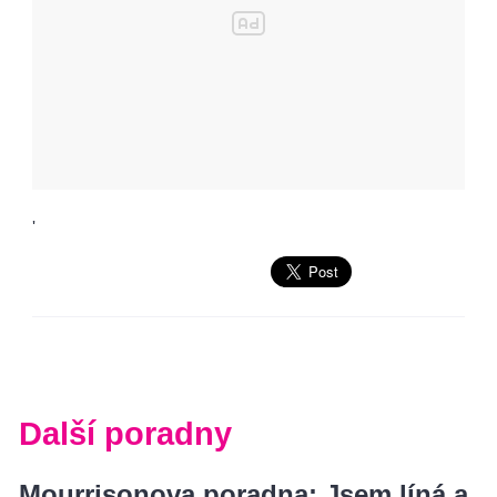
'
Další poradny
Mourrisonova poradna: Jsem líná a