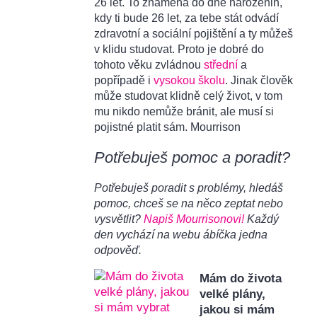
26 let. To znamená do dne narozenin,
kdy ti bude 26 let, za tebe stát odvádí
zdravotní a sociální pojištění a ty můžeš
v klidu studovat. Proto je dobré do
tohoto věku zvládnou
střední
a
popřípadě i
vysokou školu
. Jinak člověk
může studovat klidně celý život, v tom
mu nikdo nemůže bránit, ale musí si
pojistné platit sám. Mourrison
Potřebuješ pomoc a poradit?
Potřebuješ poradit s problémy, hledáš
pomoc, chceš se na něco zeptat nebo
vysvětlit?
Napiš Mourrisonovi!
Každý
den vychází na webu ábíčka jedna
odpověď.
Mám do života
velké plány,
jakou si mám