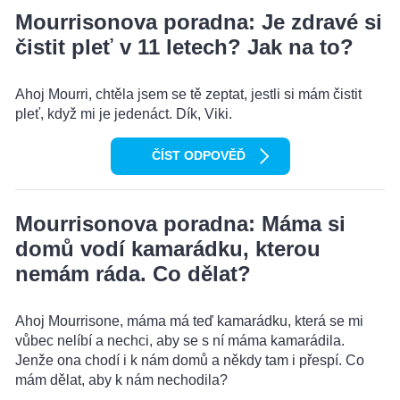
Mourrisonova poradna: Je zdravé si
čistit pleť v 11 letech? Jak na to?
Ahoj Mourri, chtěla jsem se tě zeptat, jestli si mám čistit
pleť, když mi je jedenáct. Dík, Viki.
ČÍST ODPOVĚĎ
Mourrisonova poradna: Máma si
domů vodí kamarádku, kterou
nemám ráda. Co dělat?
Ahoj Mourrisone, máma má teď kamarádku, která se mi
vůbec nelíbí a nechci, aby se s ní máma kamarádila.
Jenže ona chodí i k nám domů a někdy tam i přespí. Co
mám dělat, aby k nám nechodila?