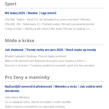
Sport
MS hokej 2025
Biatlon
Liga mistrů
ONLINE: Teplice - Plzeň 5:5. Na Stínadlech je znovu srovnáno! Višinský...
ONLINE: Zlín - Bohemians 0:1. Pražané vedou. Mirvald zaznamenal premié...
Gning se trápí: v Baníku je pět měsíců bez bodu! Důvody se opakují u t...
Móda a krása
Jak zhubnout
Trendy nehty pro jaro 2025
Nové make-up trendy
Brutální napadení Soukupa. Právník Agáty promluvil
Biden kvůli rakovině trpí! Bolestná slova jeho syna Huntera o šířící s...
Rozruch v Grónsku: Trumpova společnost provádí ropné vrty bez povolení...
Pro ženy a maminky
Nejčastější novoroční předsevzetí
Miminko a mráz
Jak vybírat letní
dovolenou
video Alena Mihulová
Co si zabalit do kufru, abyste na (nejen) u moře zazářily...
Salát s koprem a dresinkem ze zakysané smetany