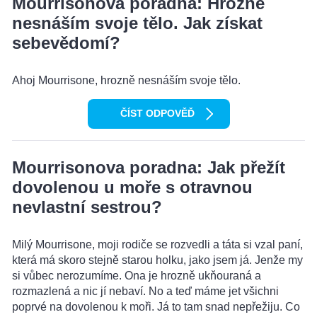
Mourrisonova poradna: Hrozně
nesnáším svoje tělo. Jak získat
sebevědomí?
Ahoj Mourrisone, hrozně nesnáším svoje tělo.
ČÍST ODPOVĚĎ
Mourrisonova poradna: Jak přežít
dovolenou u moře s otravnou
nevlastní sestrou?
Milý Mourrisone, moji rodiče se rozvedli a táta si vzal paní,
která má skoro stejně starou holku, jako jsem já. Jenže my
si vůbec nerozumíme. Ona je hrozně ukňouraná a
rozmazlená a nic jí nebaví. No a teď máme jet všichni
poprvé na dovolenou k moři. Já to tam snad nepřežiju. Co