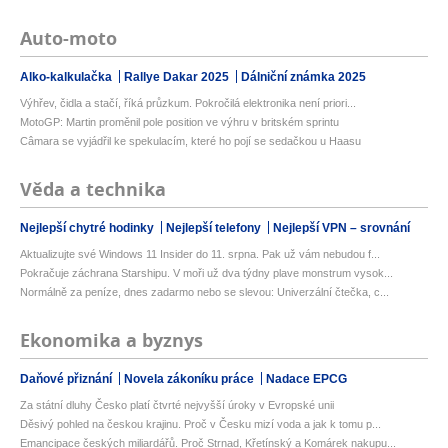
Auto-moto
Alko-kalkulačka
Rallye Dakar 2025
Dálniční známka 2025
Výhřev, čidla a stačí, říká průzkum. Pokročilá elektronika není priori...
MotoGP: Martin proměnil pole position ve výhru v britském sprintu
Câmara se vyjádřil ke spekulacím, které ho pojí se sedačkou u Haasu
Věda a technika
Nejlepší chytré hodinky
Nejlepší telefony
Nejlepší VPN – srovnání
Aktualizujte své Windows 11 Insider do 11. srpna. Pak už vám nebudou f...
Pokračuje záchrana Starshipu. V moři už dva týdny plave monstrum vysok...
Normálně za peníze, dnes zadarmo nebo se slevou: Univerzální čtečka, c...
Ekonomika a byznys
Daňové přiznání
Novela zákoníku práce
Nadace EPCG
Za státní dluhy Česko platí čtvrté nejvyšší úroky v Evropské unii
Děsivý pohled na českou krajinu. Proč v Česku mizí voda a jak k tomu p...
Emancipace českých miliardářů. Proč Strnad, Křetínský a Komárek nakupu...