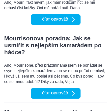
Ahoj Mourri, fakt nevím, jak mám rodičům říct, že mě
nebaví číst knížky. Oni mě pořád nutí. Dana
ČÍST ODPOVĚĎ
Mourrisonova poradna: Jak se
usmířit s nejlepším kamarádem po
hádce?
Ahoj Mourrisone, před prázdninama jsem se pohádal se
svým nejlepším kamarádem a on se mnou pořád nemluví,
i když už jsem mu poslal asi pět sms. Co bys poradil, aby
se se mnou udobřil? Díky za radu, Vojta
ČÍST ODPOVĚĎ