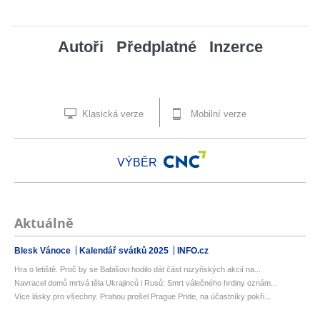
Autoři
Předplatné
Inzerce
Klasická verze
Mobilní verze
VÝBĚR
Aktuálně
Blesk Vánoce
Kalendář svátků 2025
INFO.cz
Hra o letiště. Proč by se Babišovi hodilo dát část ruzyňských akcií na...
Navracel domů mrtvá těla Ukrajinců i Rusů: Smrt válečného hrdiny oznám...
Více lásky pro všechny. Prahou prošel Prague Pride, na účastníky pokři...