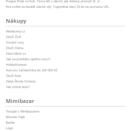
Prague Pride vrcholí: Tisíce lidí v ulicích, jde duhový průvod! (8. sr...
Hra světel na fasádě slavné vily: Tugendhat slaví 25 let na seznamu UN...
Nákupy
hledejceny.cz
Zboží Živě
Osobní vozy
Zboží Dáma
zbozi.blesk.cz
Jak na prohlídku ojetého vozu?
HobbyKompas
Auto pro začátečníka do 100 000 Kč
Zboží Auto
Ojetá Škoda Octavia
Jak vybrat auto?
Mimibazar
Testujte s Mimibazarem
Monster High
Barbie
Lego