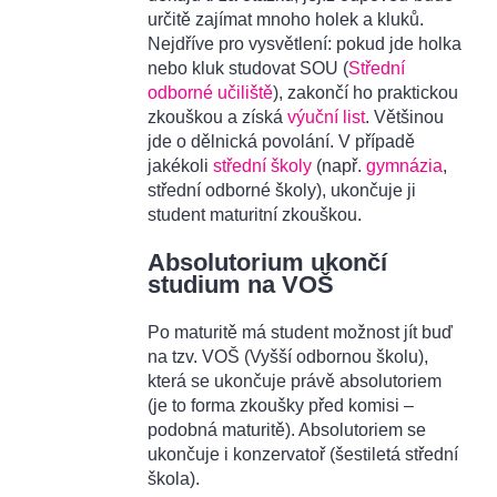
určitě zajímat mnoho holek a kluků.
Nejdříve pro vysvětlení: pokud jde holka
nebo kluk studovat SOU (
Střední
odborné učiliště
), zakončí ho praktickou
zkouškou a získá
výuční list
. Většinou
jde o dělnická povolání. V případě
jakékoli
střední školy
(např.
gymnázia
,
střední odborné školy), ukončuje ji
student maturitní zkouškou.
Absolutorium ukončí
studium na VOŠ
Po maturitě má student možnost jít buď
na tzv. VOŠ (Vyšší odbornou školu),
která se ukončuje právě absolutoriem
(je to forma zkoušky před komisi –
podobná maturitě). Absolutoriem se
ukončuje i konzervatoř (šestiletá střední
škola).