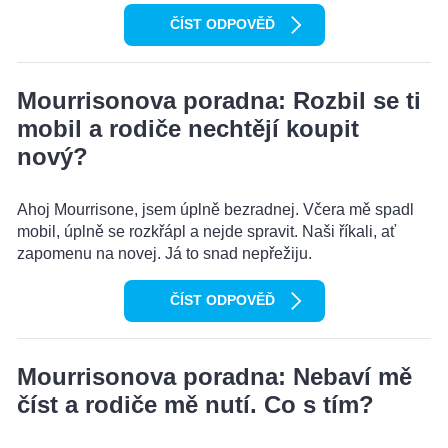
ČÍST ODPOVĚĎ
Mourrisonova poradna: Rozbil se ti
mobil a rodiče nechtějí koupit
nový?
Ahoj Mourrisone, jsem úplně bezradnej. Včera mě spadl
mobil, úplně se rozkřápl a nejde spravit. Naši říkali, ať
zapomenu na novej. Já to snad nepřežiju.
ČÍST ODPOVĚĎ
Mourrisonova poradna: Nebaví mě
číst a rodiče mě nutí. Co s tím?