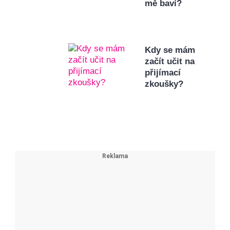
mě baví?
Kdy se mám
začít učit na
přijímací
zkoušky?