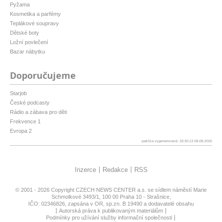
Pyžama
Kosmetika a parfémy
Teplákové soupravy
Dětské boty
Ložní povlečení
Bazar nábytku
Doporučujeme
Starjob
České podcasty
Rádio a zábava pro děti
Frekvence 1
Evropa 2
patička vygenerovaná: 18:30:13 08.08.2026
Inzerce
Redakce
RSS
© 2001 - 2026 Copyright
CZECH NEWS CENTER a.s.
se sídlem náměstí Marie
Schmolkové 3493/1, 100 00 Praha 10 - Strašnice,
IČO: 02346826, zapsána v OR, sp.zn. B 19490 a dodavatelé obsahu
Autorská práva k publikovaným materiálům
Podmínky pro užívání služby informační společnosti