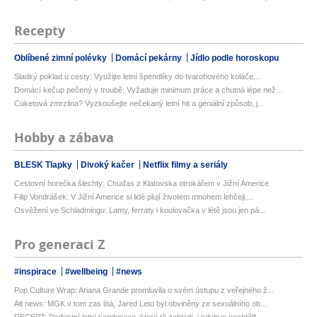
Recepty
Oblíbené zimní polévky
Domácí pekárny
Jídlo podle horoskopu
Sladký poklad u cesty: Využijte letní špendlíky do tvarohového koláče,...
Domácí kečup pečený v troubě: Vyžaduje minimum práce a chutná lépe než...
Cuketová zmrzlina? Vyzkoušejte nečekaný letní hit a geniální způsob, j...
Hobby a zábava
BLESK Tlapky
Divoký kačer
Netflix filmy a seriály
Cestovní horečka šlechty: Chuďas z Klatovska otrokářem v Jižní Americe
Filip Vondrášek: V Jižní Americe si lidé plují životem mnohem lehčeji,...
Osvěžení ve Schladmingu: Lamy, ferraty i koulovačka v létě jsou jen pá...
Pro generaci Z
#inspirace
#wellbeing
#news
Pop Culture Wrap: Ariana Grande promluvila o svém ústupu z veřejného ž...
Alt news: MGK v tom zas lítá, Jared Leto byl obviněný ze sexuálního ob...