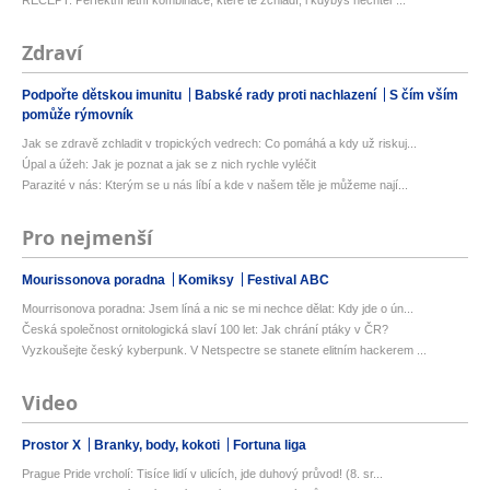
RECEPT: Perfektní letní kombinace, které tě zchladí, i kdybys nechtěl*...
Zdraví
Podpořte dětskou imunitu
Babské rady proti nachlazení
S čím vším
pomůže rýmovník
Jak se zdravě zchladit v tropických vedrech: Co pomáhá a kdy už riskuj...
Úpal a úžeh: Jak je poznat a jak se z nich rychle vyléčit
Parazité v nás: Kterým se u nás líbí a kde v našem těle je můžeme nají...
Pro nejmenší
Mourissonova poradna
Komiksy
Festival ABC
Mourrisonova poradna: Jsem líná a nic se mi nechce dělat: Kdy jde o ún...
Česká společnost ornitologická slaví 100 let: Jak chrání ptáky v ČR?
Vyzkoušejte český kyberpunk. V Netspectre se stanete elitním hackerem ...
Video
Prostor X
Branky, body, kokoti
Fortuna liga
Prague Pride vrcholí: Tisíce lidí v ulicích, jde duhový průvod! (8. sr...