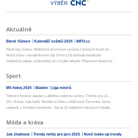
VÝBĚR
Aktuálně
Blesk Vánoce
Kalendář svátků 2025
INFO.cz
Násilí bez motivu. Nihilistický terorismus vyrůstá z temných koutů int...
Noční můra v dovolenkovém ráji: Dívku (13) potrhala barakuda!
Jedinečný tulipán vyšlechtěný pro Frýdek-Místek: Připomíná historii vý...
Sport
MS hokej 2025
Biatlon
Liga mistrů
Televizní festival: plavání s atletikou zaberou večery. Trénink pro LA...
Zlín: tři kola, nula bodů. Nemělo to šťávu, věděl kouč Červenka. Vesel...
Legendy z černého kontinentu. Toto je 15 nejlepších afrických fotbalis...
Móda a krása
Jak zhubnout
Trendy nehty pro jaro 2025
Nové make-up trendy