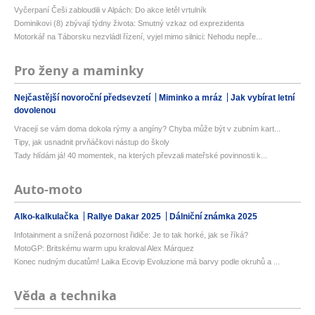
Vyčerpaní Češi zabloudili v Alpách: Do akce letěl vrtulník
Dominikovi (8) zbývají týdny života: Smutný vzkaz od exprezidenta
Motorkář na Táborsku nezvládl řízení, vyjel mimo silnici: Nehodu nepře...
Pro ženy a maminky
Nejčastější novoroční předsevzetí
Miminko a mráz
Jak vybírat letní
dovolenou
Vracejí se vám doma dokola rýmy a angíny? Chyba může být v zubním kart...
Tipy, jak usnadnit prvňáčkovi nástup do školy
Tady hlídám já! 40 momentek, na kterých převzali mateřské povinnosti k...
Auto-moto
Alko-kalkulačka
Rallye Dakar 2025
Dálniční známka 2025
Infotainment a snížená pozornost řidiče: Je to tak horké, jak se říká?
MotoGP: Britskému warm upu kraloval Alex Márquez
Konec nudným ducatům! Laika Ecovip Evoluzione má barvy podle okruhů a ...
Věda a technika