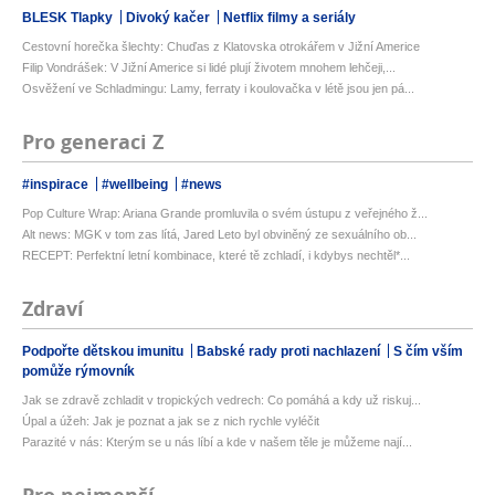
BLESK Tlapky
Divoký kačer
Netflix filmy a seriály
Cestovní horečka šlechty: Chuďas z Klatovska otrokářem v Jižní Americe
Filip Vondrášek: V Jižní Americe si lidé plují životem mnohem lehčeji,...
Osvěžení ve Schladmingu: Lamy, ferraty i koulovačka v létě jsou jen pá...
Pro generaci Z
#inspirace
#wellbeing
#news
Pop Culture Wrap: Ariana Grande promluvila o svém ústupu z veřejného ž...
Alt news: MGK v tom zas lítá, Jared Leto byl obviněný ze sexuálního ob...
RECEPT: Perfektní letní kombinace, které tě zchladí, i kdybys nechtěl*...
Zdraví
Podpořte dětskou imunitu
Babské rady proti nachlazení
S čím vším
pomůže rýmovník
Jak se zdravě zchladit v tropických vedrech: Co pomáhá a kdy už riskuj...
Úpal a úžeh: Jak je poznat a jak se z nich rychle vyléčit
Parazité v nás: Kterým se u nás líbí a kde v našem těle je můžeme nají...