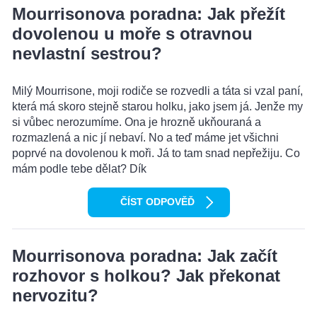
Mourrisonova poradna: Jak přežít
dovolenou u moře s otravnou
nevlastní sestrou?
Milý Mourrisone, moji rodiče se rozvedli a táta si vzal paní,
která má skoro stejně starou holku, jako jsem já. Jenže my
si vůbec nerozumíme. Ona je hrozně ukňouraná a
rozmazlená a nic jí nebaví. No a teď máme jet všichni
poprvé na dovolenou k moři. Já to tam snad nepřežiju. Co
mám podle tebe dělat? Dík
ČÍST ODPOVĚĎ
Mourrisonova poradna: Jak začít
rozhovor s holkou? Jak překonat
nervozitu?