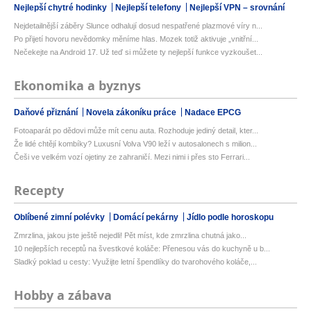
Nejlepší chytré hodinky
Nejlepší telefony
Nejlepší VPN – srovnání
Nejdetailnější záběry Slunce odhalují dosud nespatřené plazmové víry n...
Po přijetí hovoru nevědomky měníme hlas. Mozek totiž aktivuje „vnitřní...
Nečekejte na Android 17. Už teď si můžete ty nejlepší funkce vyzkoušet...
Ekonomika a byznys
Daňové přiznání
Novela zákoníku práce
Nadace EPCG
Fotoaparát po dědovi může mít cenu auta. Rozhoduje jediný detail, kter...
Že lidé chtějí kombíky? Luxusní Volva V90 leží v autosalonech s milion...
Češi ve velkém vozí ojetiny ze zahraničí. Mezi nimi i přes sto Ferrari...
Recepty
Oblíbené zimní polévky
Domácí pekárny
Jídlo podle horoskopu
Zmrzlina, jakou jste ještě nejedli! Pět míst, kde zmrzlina chutná jako...
10 nejlepších receptů na švestkové koláče: Přenesou vás do kuchyně u b...
Sladký poklad u cesty: Využijte letní špendlíky do tvarohového koláče,...
Hobby a zábava