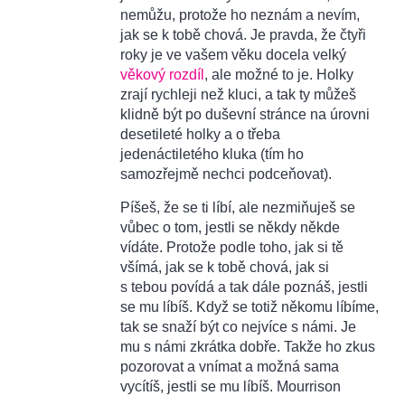
nemůžu, protože ho neznám a nevím,
jak se k tobě chová. Je pravda, že čtyři
roky je ve vašem věku docela velký
věkový rozdíl
, ale možné to je. Holky
zrají rychleji než kluci, a tak ty můžeš
klidně být po duševní stránce na úrovni
desetileté holky a o třeba
jedenáctiletého kluka (tím ho
samozřejmě nechci podceňovat).
Píšeš, že se ti líbí, ale nezmiňuješ se
vůbec o tom, jestli se někdy někde
vídáte. Protože podle toho, jak si tě
všímá, jak se k tobě chová, jak si
s tebou povídá a tak dále poznáš, jestli
se mu líbíš. Když se totiž někomu líbíme,
tak se snaží být co nejvíce s námi. Je
mu s námi zkrátka dobře. Takže ho zkus
pozorovat a vnímat a možná sama
vycítíš, jestli se mu líbíš. Mourrison