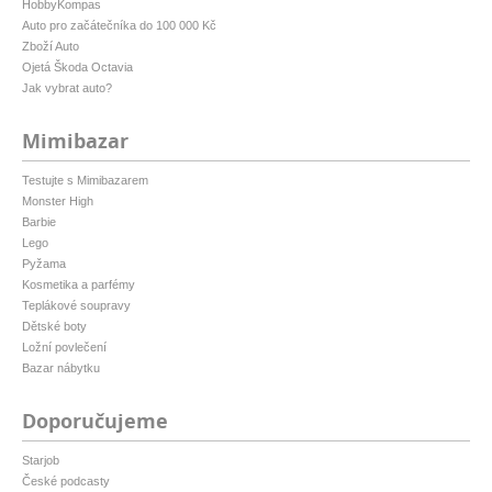
HobbyKompas
Auto pro začátečníka do 100 000 Kč
Zboží Auto
Ojetá Škoda Octavia
Jak vybrat auto?
Mimibazar
Testujte s Mimibazarem
Monster High
Barbie
Lego
Pyžama
Kosmetika a parfémy
Teplákové soupravy
Dětské boty
Ložní povlečení
Bazar nábytku
Doporučujeme
Starjob
České podcasty