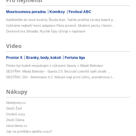
Pro nejmenší
Mourissonova poradna
Komiksy
Festival ABC
Nahlédněte do nové továrny Škoda Auto: Takhle probíhá výroba baterií p...
Vybíráme nejlepší herní adaptace Pána prstenů. Moderní pecky i histori...
Desková hra Stínadla: Rychlé šípy ožívají v napínavé
Video
Prostor X
Branky, body, kokoti
Fortuna liga
Priske byl hodně nespokojen s výkonem Sparty v Mladé Boleslavi
SESTŘIH: Mladá Boleslav - Sparta 2:0. Bezzubí Letenští opět ztratili. ...
SESTŘIH: Zlín - Bohemians 0:2. Klokani mají první výhru, premiérovou t...
Nákupy
hledejceny.cz
Zboží Živě
Osobní vozy
Zboží Dáma
zbozi.blesk.cz
Jak na prohlídku ojetého vozu?