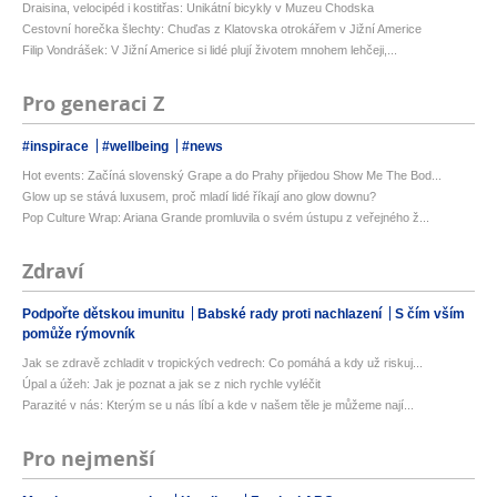
Draisina, velocipéd i kostitřas: Unikátní bicykly v Muzeu Chodska
Cestovní horečka šlechty: Chuďas z Klatovska otrokářem v Jižní Americe
Filip Vondrášek: V Jižní Americe si lidé plují životem mnohem lehčeji,...
Pro generaci Z
#inspirace
#wellbeing
#news
Hot events: Začíná slovenský Grape a do Prahy přijedou Show Me The Bod...
Glow up se stává luxusem, proč mladí lidé říkají ano glow downu?
Pop Culture Wrap: Ariana Grande promluvila o svém ústupu z veřejného ž...
Zdraví
Podpořte dětskou imunitu
Babské rady proti nachlazení
S čím vším
pomůže rýmovník
Jak se zdravě zchladit v tropických vedrech: Co pomáhá a kdy už riskuj...
Úpal a úžeh: Jak je poznat a jak se z nich rychle vyléčit
Parazité v nás: Kterým se u nás líbí a kde v našem těle je můžeme nají...
Pro nejmenší