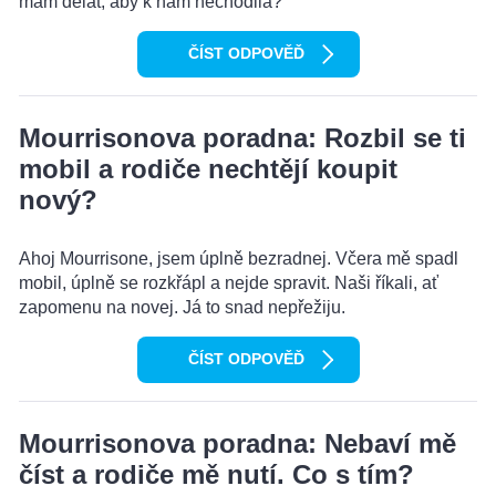
mám dělat, aby k nám nechodila?
ČÍST ODPOVĚĎ
Mourrisonova poradna: Rozbil se ti
mobil a rodiče nechtějí koupit
nový?
Ahoj Mourrisone, jsem úplně bezradnej. Včera mě spadl
mobil, úplně se rozkřápl a nejde spravit. Naši říkali, ať
zapomenu na novej. Já to snad nepřežiju.
ČÍST ODPOVĚĎ
Mourrisonova poradna: Nebaví mě
číst a rodiče mě nutí. Co s tím?