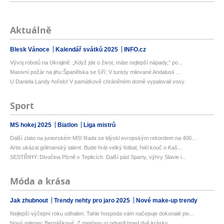
Aktuálně
Blesk Vánoce
Kalendář svátků 2025
INFO.cz
Vývoj robotů na Ukrajině: „Když jde o život, máte nejlepší nápady,“ po...
Masivní požár na jihu Španělska se šíří: V turisty milované Andalusii ...
U Daniela Landy hořelo! V památkově chráněném domě vypalovali vosy
Sport
MS hokej 2025
Biatlon
Liga mistrů
Další zlato na juniorském MS! Rada se blýskl evropským rekordem na 400...
Artis ukázal gólmanský talent. Bude hrát velký fotbal, řekl kouč o Kaš...
SESTŘIHY: Divočina Plzně v Teplicích. Další pád Sparty, výhry Slavie i...
Móda a krása
Jak zhubnout
Trendy nehty pro jaro 2025
Nové make-up trendy
Nejlepší výčepní roku odhalen: Tahle hospoda vám načepuje dokonalé piv...
Nový milenec Bernáškové: Z mejdanu si odvedl hned dvě krásky