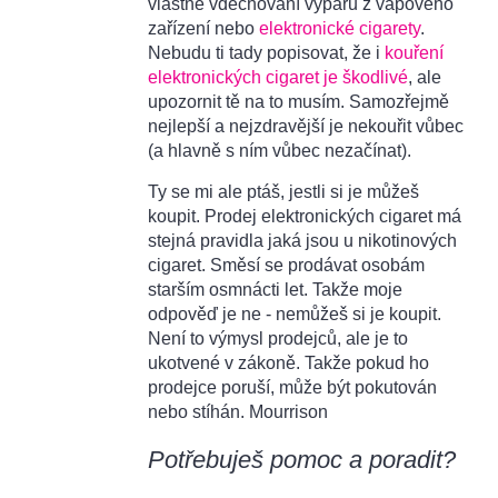
vlastně vdechování výparů z vapového
zařízení nebo
elektronické cigarety
.
Nebudu ti tady popisovat, že i
kouření
elektronických cigaret je škodlivé
, ale
upozornit tě na to musím. Samozřejmě
nejlepší a nejzdravější je nekouřit vůbec
(a hlavně s ním vůbec nezačínat).
Ty se mi ale ptáš, jestli si je můžeš
koupit. Prodej elektronických cigaret má
stejná pravidla jaká jsou u nikotinových
cigaret. Směsí se prodávat osobám
starším osmnácti let. Takže moje
odpověď je ne - nemůžeš si je koupit.
Není to výmysl prodejců, ale je to
ukotvené v zákoně. Takže pokud ho
prodejce poruší, může být pokutován
nebo stíhán. Mourrison
Potřebuješ pomoc a poradit?