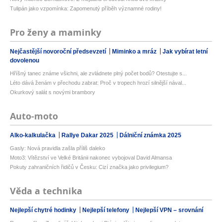
Tulipán jako vzpomínka: Zapomenutý příběh významné rodiny!
Pro ženy a maminky
Nejčastější novoroční předsevzetí
Miminko a mráz
Jak vybírat letní
dovolenou
Hříšný tanec známe všichni, ale zvládnete plný počet bodů? Otestujte s...
Léto dává ženám v přechodu zabrat: Proč v tropech hrozí silnější nával...
Okurkový salát s novými brambory
Auto-moto
Alko-kalkulačka
Rallye Dakar 2025
Dálniční známka 2025
Gasly: Nová pravidla zašla příliš daleko
Moto3: Vítězství ve Velké Británii nakonec vybojoval David Almansa
Pokuty zahraničních řidičů v Česku: Cizí značka jako privilegium?
Věda a technika
Nejlepší chytré hodinky
Nejlepší telefony
Nejlepší VPN – srovnání