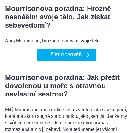
Mourrisonova poradna: Hrozně
nesnáším svoje tělo. Jak získat
sebevědomí?
Ahoj Mourrisone, hrozně nesnáším svoje tělo.
ČÍST ODPOVĚĎ
Mourrisonova poradna: Jak přežít
dovolenou u moře s otravnou
nevlastní sestrou?
Milý Mourrisone, moji rodiče se rozvedli a táta si vzal paní,
která má skoro stejně starou holku, jako jsem já. Jenže my
si vůbec nerozumíme. Ona je hrozně ukňouraná a
rozmazlená a nic jí nebaví. No a teď máme jet všichni