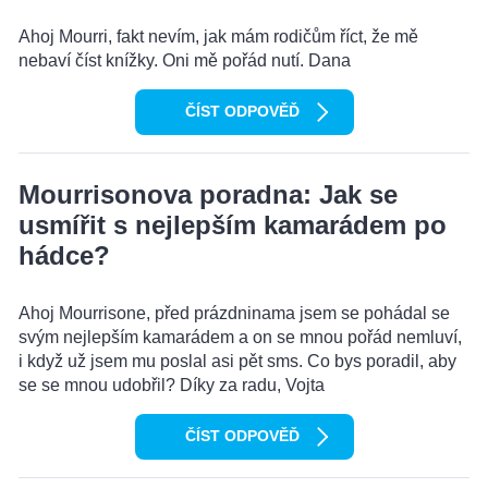
Ahoj Mourri, fakt nevím, jak mám rodičům říct, že mě
nebaví číst knížky. Oni mě pořád nutí. Dana
ČÍST ODPOVĚĎ
Mourrisonova poradna: Jak se
usmířit s nejlepším kamarádem po
hádce?
Ahoj Mourrisone, před prázdninama jsem se pohádal se
svým nejlepším kamarádem a on se mnou pořád nemluví,
i když už jsem mu poslal asi pět sms. Co bys poradil, aby
se se mnou udobřil? Díky za radu, Vojta
ČÍST ODPOVĚĎ