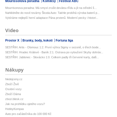
Mourissonova poradna
Komiksy
Festival ABC
Mourrisonova poradna: Má smysl zrušit devátou třídu a jít na střední š...
Nahlédněte do nové továrny Škoda Auto: Takhle probíhá výroba baterií p...
Vybíráme nejlepší herní adaptace Pána prstenů. Moderní pecky i histori...
Video
Prostor X
Branky, body, kokoti
Fortuna liga
SESTŘIH: Artis - Olomouc 1:2. První výhra Sigmy v sezoně, o třech bode...
SESTŘIH: Hradec Králové - Baník 2:1. Ostrava po vyloučení Skyby dohráv...
SESTŘIH: Jablonec - Slovácko 1:0. Celkem padly tři červené karty, dalš...
Nákupy
hledejceny.cz
Zboží Živě
Osobní vozy
Zboží Dáma
zbozi.blesk.cz
Jak na prohlídku ojetého vozu?
HobbyKompas
Auto pro začátečníka do 100 000 Kč