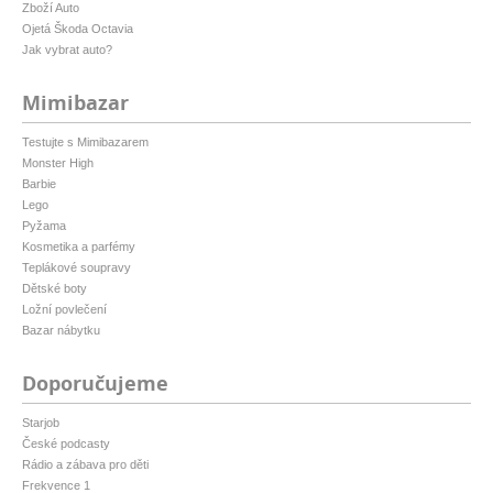
Zboží Auto
Ojetá Škoda Octavia
Jak vybrat auto?
Mimibazar
Testujte s Mimibazarem
Monster High
Barbie
Lego
Pyžama
Kosmetika a parfémy
Teplákové soupravy
Dětské boty
Ložní povlečení
Bazar nábytku
Doporučujeme
Starjob
České podcasty
Rádio a zábava pro děti
Frekvence 1