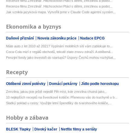
Recenze filmu Zmrzlinář. Hitchcockovi Ptáci s dětmi, zmrzlinou a podst...
Recenze filmu Zmrzlinář. Hitchcockovi Ptáci s dětmi, zmrzlinou a podst...
Jak vznikla jazyková mapa. Vytvořili jsme v Claude Code agentní systém...
Ekonomika a byznys
Daňové přiznání
Novela zákoníku práce
Nadace EPCG
Máte auto z let 2010 až 2021? Vypínání mobilních sítí vám zablokuje to...
Coca-Cola mizí z regálů obchodů, tekuté zlato znovu zdraží. A oblíbená...
Penzijní fondy jako investoři do startupů? Úspory Čechů mohou rozhýbat...
Recepty
Oblíbené zimní polévky
Domácí pekárny
Jídlo podle horoskopu
Zmrzlina, jakou jste ještě nejedli! Pět míst, kde zmrzlina chutná jako...
10 nejlepších receptů na švestkové koláče: Přenesou vás do kuchyně u b...
Sladký poklad u cesty: Využijte letní špendlíky do tvarohového koláče,...
Hobby a zábava
BLESK Tlapky
Divoký kačer
Netflix filmy a seriály