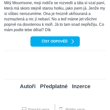
Milý Mourrisone, moji rodiče se rozvedli a táta si vzal paní,
která má skoro stejně starou holku, jako jsem já. Jenže my
si vůbec nerozumíme. Ona je hrozně ukňouraná a
rozmazlená a nic jí nebaví. No a teď máme jet všichni
poprvé na dovolenou k moři. Já to tam snad nepřežiju. Co
mám podle tebe dělat? Dík
ČÍST ODPOVĚĎ
Autoři
Předplatné
Inzerce
Klasická verze
Mobilní verze