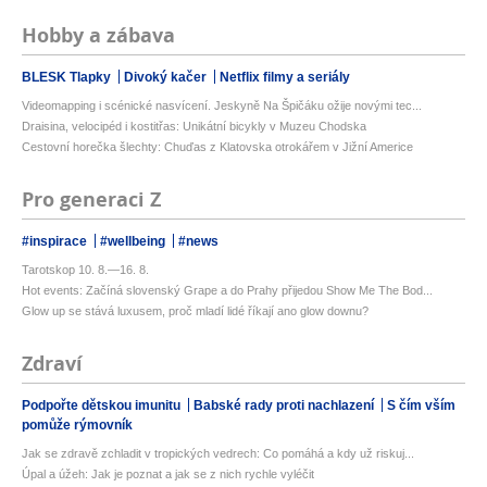
Hobby a zábava
BLESK Tlapky
Divoký kačer
Netflix filmy a seriály
Videomapping i scénické nasvícení. Jeskyně Na Špičáku ožije novými tec...
Draisina, velocipéd i kostitřas: Unikátní bicykly v Muzeu Chodska
Cestovní horečka šlechty: Chuďas z Klatovska otrokářem v Jižní Americe
Pro generaci Z
#inspirace
#wellbeing
#news
Tarotskop 10. 8.—16. 8.
Hot events: Začíná slovenský Grape a do Prahy přijedou Show Me The Bod...
Glow up se stává luxusem, proč mladí lidé říkají ano glow downu?
Zdraví
Podpořte dětskou imunitu
Babské rady proti nachlazení
S čím vším
pomůže rýmovník
Jak se zdravě zchladit v tropických vedrech: Co pomáhá a kdy už riskuj...
Úpal a úžeh: Jak je poznat a jak se z nich rychle vyléčit