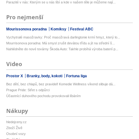
Parazité v nás: Kterým se u nás líbí a kde v našem těle je můžeme nají...
Pro nejmenší
Mourissonova poradna
Komiksy
Festival ABC
Vychytralé masožravky: Proč masožravá darlingtonie krmí hmyz, který lo...
Mourrisonova poradna: Má smysl zrušit devátou třídu a jít na střední š...
Nahlédněte do nové továrny Škoda Auto: Takhle probíhá výroba baterií p...
Video
Prostor X
Branky, body, kokoti
Fortuna liga
Bez dětí, bez chlapů, bez pravidel! Komedie Wellness víkend slibuje dá...
Prague Pride: Střet s odpůrci
Účastnící duhového pochodu provokovali líbáním
Nákupy
hledejceny.cz
Zboží Živě
Osobní vozy