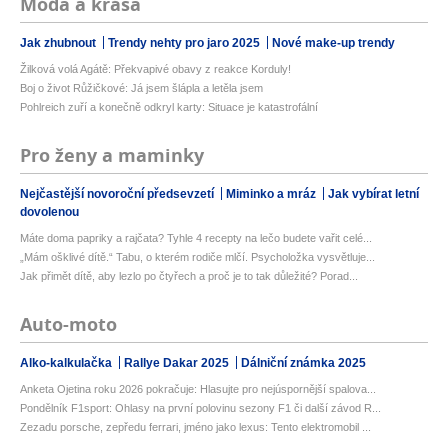
Móda a krása
Jak zhubnout
Trendy nehty pro jaro 2025
Nové make-up trendy
Žilková volá Agátě: Překvapivé obavy z reakce Korduly!
Boj o život Růžičkové: Já jsem šlápla a letěla jsem
Pohlreich zuří a konečně odkryl karty: Situace je katastrofální
Pro ženy a maminky
Nejčastější novoroční předsevzetí
Miminko a mráz
Jak vybírat letní
dovolenou
Máte doma papriky a rajčata? Tyhle 4 recepty na lečo budete vařit celé...
„Mám ošklivé dítě.“ Tabu, o kterém rodiče mlčí. Psycholožka vysvětluje...
Jak přimět dítě, aby lezlo po čtyřech a proč je to tak důležité? Porad...
Auto-moto
Alko-kalkulačka
Rallye Dakar 2025
Dálniční známka 2025
Anketa Ojetina roku 2026 pokračuje: Hlasujte pro nejúspornější spalova...
Pondělník F1sport: Ohlasy na první polovinu sezony F1 či další závod R...
Zezadu porsche, zepředu ferrari, jméno jako lexus: Tento elektromobil ...