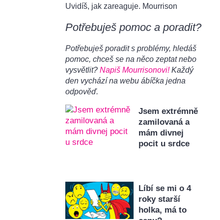
Uvidíš, jak zareaguje. Mourrison
Potřebuješ pomoc a poradit?
Potřebuješ poradit s problémy, hledáš
pomoc, chceš se na něco zeptat nebo
vysvětlit?
Napiš Mourrisonovi!
Každý
den vychází na webu ábíčka jedna
odpověď.
Jsem extrémně
zamilovaná a
mám divnej
pocit u srdce
Líbí se mi o 4
roky starší
holka, má to