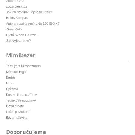
Zboží Dáma
zbozi.blesk.cz
Jak na prohlídku ojetého vozu?
HobbyKompas
Auto pro začátečníka do 100 000 Kč
Zboží Auto
Ojetá Škoda Octavia
Jak vybrat auto?
Mimibazar
Testujte s Mimibazarem
Monster High
Barbie
Lego
Pyžama
Kosmetika a parfémy
Teplákové soupravy
Dětské boty
Ložní povlečení
Bazar nábytku
Doporučujeme