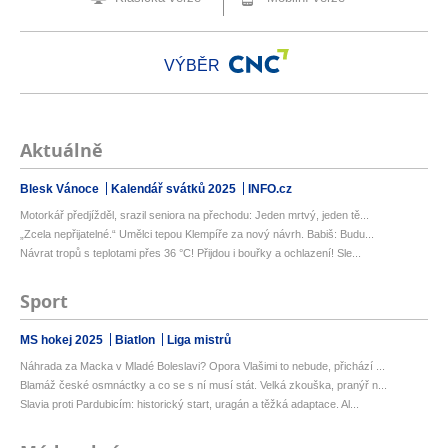
VÝBĚR
Aktuálně
Blesk Vánoce
Kalendář svátků 2025
INFO.cz
Motorkář předjížděl, srazil seniora na přechodu: Jeden mrtvý, jeden tě...
„Zcela nepřijatelné.“ Umělci tepou Klempíře za nový návrh. Babiš: Budu...
Návrat tropů s teplotami přes 36 °C! Přijdou i bouřky a ochlazení! Sle...
Sport
MS hokej 2025
Biatlon
Liga mistrů
Náhrada za Macka v Mladé Boleslavi? Opora Vlašimi to nebude, přichází ...
Blamáž české osmnáctky a co se s ní musí stát. Velká zkouška, pranýř n...
Slavia proti Pardubicím: historický start, uragán a těžká adaptace. Al...