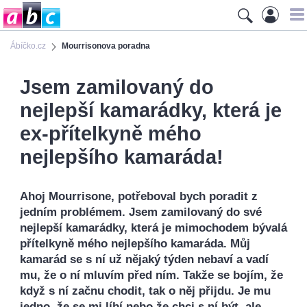
Ábíčko.cz
Mourrisonova poradna
Jsem zamilovaný do
nejlepší kamarádky, která je
ex-přítelkyně mého
nejlepšího kamaráda!
Ahoj Mourrisone, potřeboval bych poradit z
jedním problémem. Jsem zamilovaný do své
nejlepší kamarádky, která je mimochodem bývalá
přítelkyně mého nejlepšího kamaráda. Můj
kamarád se s ní už nějaký týden nebaví a vadí
mu, že o ní mluvím před ním. Takže se bojím, že
když s ní začnu chodit, tak o něj přijdu. Je mu
jedno, že se mi líbí nebo že chci s ní být, ale