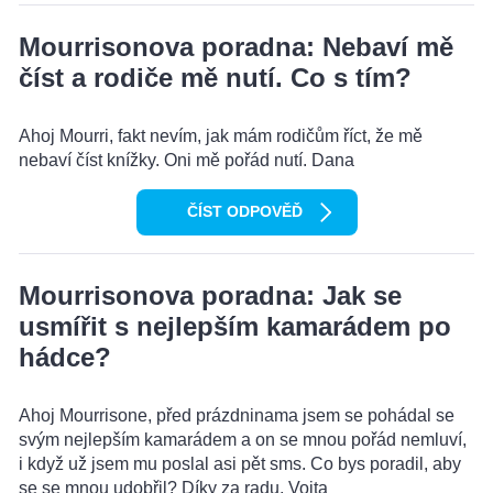
Mourrisonova poradna: Nebaví mě
číst a rodiče mě nutí. Co s tím?
Ahoj Mourri, fakt nevím, jak mám rodičům říct, že mě
nebaví číst knížky. Oni mě pořád nutí. Dana
ČÍST ODPOVĚĎ
Mourrisonova poradna: Jak se
usmířit s nejlepším kamarádem po
hádce?
Ahoj Mourrisone, před prázdninama jsem se pohádal se
svým nejlepším kamarádem a on se mnou pořád nemluví,
i když už jsem mu poslal asi pět sms. Co bys poradil, aby
se se mnou udobřil? Díky za radu, Vojta