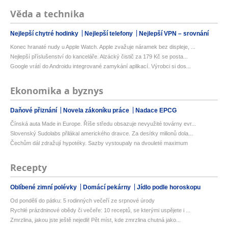
Věda a technika
Nejlepší chytré hodinky
Nejlepší telefony
Nejlepší VPN – srovnání
Konec hranaté nudy u Apple Watch. Apple zvažuje náramek bez displeje, ...
Nejlepší příslušenství do kanceláře. Alzácký čistič za 179 Kč se posta...
Google vrátí do Androidu integrované zamykání aplikací. Výrobci si dos...
Ekonomika a byznys
Daňové přiznání
Novela zákoníku práce
Nadace EPCG
Čínská auta Made in Europe. Říše středu obsazuje nevyužité továrny evr...
Slovenský Sudolabs přilákal amerického dravce. Za desítky milionů dola...
Čechům dál zdražují hypotéky. Sazby vystoupaly na dvouleté maximum
Recepty
Oblíbené zimní polévky
Domácí pekárny
Jídlo podle horoskopu
Od pondělí do pátku: 5 rodinných večeří ze srpnové úrody
Rychlé prázdninové obědy či večeře: 10 receptů, se kterými uspějete i ...
Zmrzlina, jakou jste ještě nejedli! Pět míst, kde zmrzlina chutná jako...