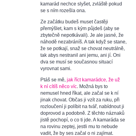
kamarád nechce slyšet, zvláště pokud
se s ním rozešla ona.
Ze začátku budeš muset častěji
přemýšlet, kam s kým půjdeš (aby se
zbytečně nepotkávali). Je ale jasné, že
náhodě nezabráníš. A tak když se stane,
že se potkají, snaž se chovat neutrálně,
tak abys nestranil ani jemu, ani jí. Oni
dva se musí se současnou situací
vyrovnat sami.
Ptáš se mě,
jak říct kamarádce, že už
k ní cítíš něco víc
. Možná bys to
nemusel hned říkat, ale začal se k ní
jinak chovat. Občas ji vzít za ruku, při
rozloučení ji políbit na tvář, nabídnout ji
doprovod a podobně. Z těchto náznaků
jistě pochopí, o co ti jde. A kamaráda se
na rovinu zeptej, jestli mu to nebude
vadit, že by ses začal o ni zajímat.