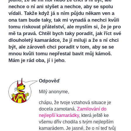
nechce o ní ani slyšet a nechce, aby se spolu
vídali. Takže když já s ním půjdu někam ven a
ona tam bude taky, tak mi vynadá a nechci kvůli
tomu riskovat přátelství, ale myslím si, že je pro
mě ta pravá. Chtěl bych taky poradit, jak říct své
dlouholetý kamarádce, že jí miluji a že s ní chci
být, ale zároveň chci poradit v tom, aby se se
mnou kvůli tomu nepřestal bavit můj kámoš.
Mám je rád oba, jí i jeho.
Odpověď
Milý anonyme,
chápu, že tvoje vztahová situace je
docela zamotaná.
Zamilování do
nejlepší kamarádky
, která ještě ke
všemu dřív chodila s tvým nejlepším
kamarádem. Je jasné, že o ní teď tvůj