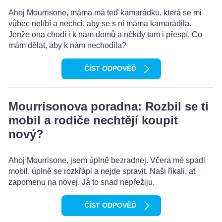
Ahoj Mourrisone, máma má teď kamarádku, která se mi
vůbec nelíbí a nechci, aby se s ní máma kamarádila.
Jenže ona chodí i k nám domů a někdy tam i přespí. Co
mám dělat, aby k nám nechodila?
ČÍST ODPOVĚĎ
Mourrisonova poradna: Rozbil se ti
mobil a rodiče nechtějí koupit
nový?
Ahoj Mourrisone, jsem úplně bezradnej. Včera mě spadl
mobil, úplně se rozkřápl a nejde spravit. Naši říkali, ať
zapomenu na novej. Já to snad nepřežiju.
ČÍST ODPOVĚĎ