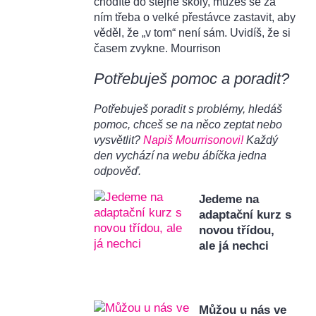
chodíte do stejné školy, můžeš se za
ním třeba o velké přestávce zastavit, aby
věděl, že „v tom“ není sám. Uvidíš, že si
časem zvykne. Mourrison
Potřebuješ pomoc a poradit?
Potřebuješ poradit s problémy, hledáš
pomoc, chceš se na něco zeptat nebo
vysvětlit?
Napiš Mourrisonovi!
Každý
den vychází na webu ábíčka jedna
odpověď.
Jedeme na
adaptační kurz s
novou třídou,
ale já nechci
Můžou u nás ve