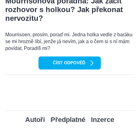
Mourrisonova poradna: Jak začít
rozhovor s holkou? Jak překonat
nervozitu?
Mourrisoen, prosím, poraď mi. Jedna holka vedle z baráku
se mi hrozně líbí, jenže já nevím, jak a o čem si s ní mám
povídat. Poradíš mi?
ČÍST ODPOVĚĎ
Autoři
Předplatné
Inzerce