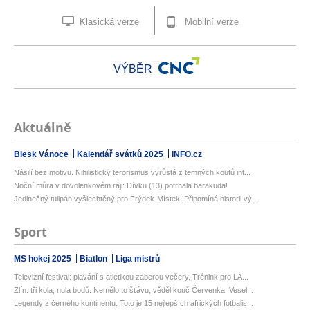
Klasická verze
Mobilní verze
VÝBĚR
Aktuálně
Blesk Vánoce
Kalendář svátků 2025
INFO.cz
Násilí bez motivu. Nihilistický terorismus vyrůstá z temných koutů int...
Noční můra v dovolenkovém ráji: Dívku (13) potrhala barakuda!
Jedinečný tulipán vyšlechtěný pro Frýdek-Místek: Připomíná historii vý...
Sport
MS hokej 2025
Biatlon
Liga mistrů
Televizní festival: plavání s atletikou zaberou večery. Trénink pro LA...
Zlín: tři kola, nula bodů. Nemělo to šťávu, věděl kouč Červenka. Vesel...
Legendy z černého kontinentu. Toto je 15 nejlepších afrických fotbalis...