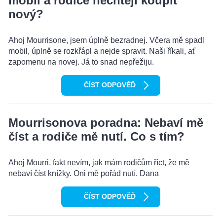
mobil a rodiče nechtějí koupit
nový?
Ahoj Mourrisone, jsem úplně bezradnej. Včera mě spadl
mobil, úplně se rozkřápl a nejde spravit. Naši říkali, ať
zapomenu na novej. Já to snad nepřežiju.
ČÍST ODPOVĚĎ
Mourrisonova poradna: Nebaví mě
číst a rodiče mě nutí. Co s tím?
Ahoj Mourri, fakt nevím, jak mám rodičům říct, že mě
nebaví číst knížky. Oni mě pořád nutí. Dana
ČÍST ODPOVĚĎ