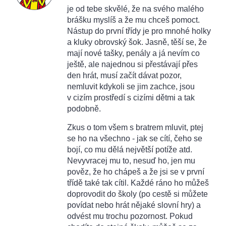
je od tebe skvělé, že na svého malého
brášku myslíš a že mu chceš pomoct.
Nástup do první třídy je pro mnohé holky
a kluky obrovský šok. Jasně, těší se, že
mají nové tašky, penály a já nevím co
ještě, ale najednou si přestávají přes
den hrát, musí začít dávat pozor,
nemluvit kdykoli se jim zachce, jsou
v cizím prostředí s cizími dětmi a tak
podobně.
Zkus o tom všem s bratrem mluvit, ptej
se ho na všechno - jak se cítí, čeho se
bojí, co mu dělá největší potíže atd.
Nevyvracej mu to, nesuď ho, jen mu
pověz, že ho chápeš a že jsi se v první
třídě také tak cítil. Každé ráno ho můžeš
doprovodit do školy (po cestě si můžete
povídat nebo hrát nějaké slovní hry) a
odvést mu trochu pozornost. Pokud