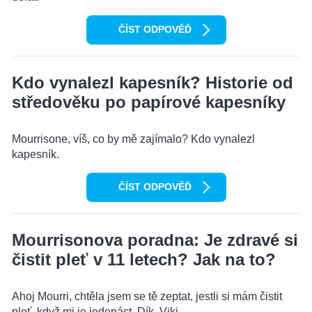
ČÍST ODPOVĚĎ
Kdo vynalezl kapesník? Historie od
středověku po papírové kapesníky
Mourrisone, víš, co by mě zajímalo? Kdo vynalezl
kapesník.
ČÍST ODPOVĚĎ
Mourrisonova poradna: Je zdravé si
čistit pleť v 11 letech? Jak na to?
Ahoj Mourri, chtěla jsem se tě zeptat, jestli si mám čistit
pleť, když mi je jedenáct. Dík, Viki.