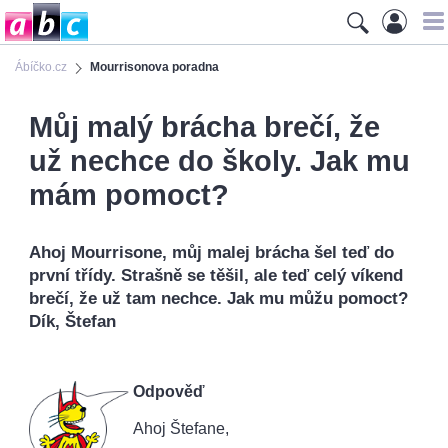
Ábíčko.cz
Mourrisonova poradna
Můj malý brácha brečí, že
už nechce do školy. Jak mu
mám pomoct?
Ahoj Mourrisone, můj malej brácha šel teď do
první třídy. Strašně se těšil, ale teď celý víkend
brečí, že už tam nechce. Jak mu můžu pomoct?
Dík, Štefan
Odpověď
Ahoj Štefane,