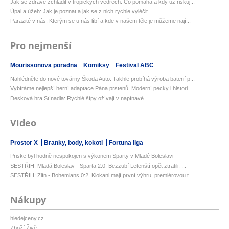
Jak se zdravě zchladit v tropických vedrech: Co pomáhá a kdy už riskuj...
Úpal a úžeh: Jak je poznat a jak se z nich rychle vyléčit
Parazité v nás: Kterým se u nás líbí a kde v našem těle je můžeme nají...
Pro nejmenší
Mourissonova poradna
Komiksy
Festival ABC
Nahlédněte do nové továrny Škoda Auto: Takhle probíhá výroba baterií p...
Vybíráme nejlepší herní adaptace Pána prstenů. Moderní pecky i histori...
Desková hra Stínadla: Rychlé šípy ožívají v napínavé
Video
Prostor X
Branky, body, kokoti
Fortuna liga
Priske byl hodně nespokojen s výkonem Sparty v Mladé Boleslavi
SESTŘIH: Mladá Boleslav - Sparta 2:0. Bezzubí Letenští opět ztratili. ...
SESTŘIH: Zlín - Bohemians 0:2. Klokani mají první výhru, premiérovou t...
Nákupy
hledejceny.cz
Zboží Živě