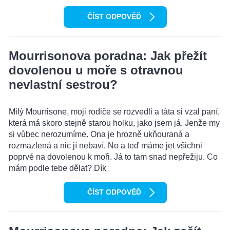
ČÍST ODPOVĚĎ
Mourrisonova poradna: Jak přežít
dovolenou u moře s otravnou
nevlastní sestrou?
Milý Mourrisone, moji rodiče se rozvedli a táta si vzal paní,
která má skoro stejně starou holku, jako jsem já. Jenže my
si vůbec nerozumíme. Ona je hrozně ukňouraná a
rozmazlená a nic jí nebaví. No a teď máme jet všichni
poprvé na dovolenou k moři. Já to tam snad nepřežiju. Co
mám podle tebe dělat? Dík
ČÍST ODPOVĚĎ