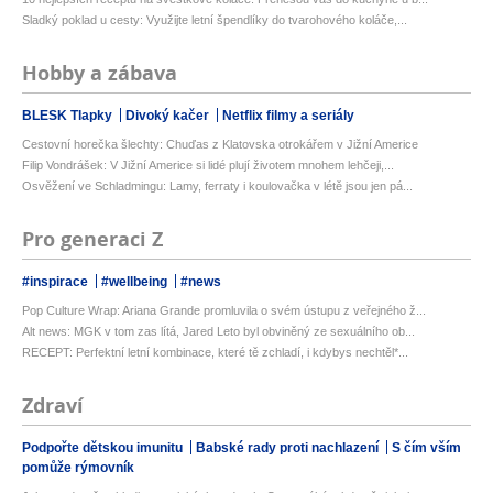
Sladký poklad u cesty: Využijte letní špendlíky do tvarohového koláče,...
Hobby a zábava
BLESK Tlapky
Divoký kačer
Netflix filmy a seriály
Cestovní horečka šlechty: Chuďas z Klatovska otrokářem v Jižní Americe
Filip Vondrášek: V Jižní Americe si lidé plují životem mnohem lehčeji,...
Osvěžení ve Schladmingu: Lamy, ferraty i koulovačka v létě jsou jen pá...
Pro generaci Z
#inspirace
#wellbeing
#news
Pop Culture Wrap: Ariana Grande promluvila o svém ústupu z veřejného ž...
Alt news: MGK v tom zas lítá, Jared Leto byl obviněný ze sexuálního ob...
RECEPT: Perfektní letní kombinace, které tě zchladí, i kdybys nechtěl*...
Zdraví
Podpořte dětskou imunitu
Babské rady proti nachlazení
S čím vším
pomůže rýmovník