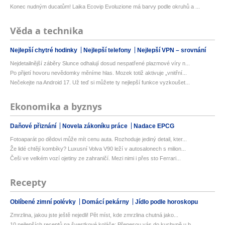
Konec nudným ducatům! Laika Ecovip Evoluzione má barvy podle okruhů a ...
Věda a technika
Nejlepší chytré hodinky
Nejlepší telefony
Nejlepší VPN – srovnání
Nejdetailnější záběry Slunce odhalují dosud nespatřené plazmové víry n...
Po přijetí hovoru nevědomky měníme hlas. Mozek totiž aktivuje „vnitřní...
Nečekejte na Android 17. Už teď si můžete ty nejlepší funkce vyzkoušet...
Ekonomika a byznys
Daňové přiznání
Novela zákoníku práce
Nadace EPCG
Fotoaparát po dědovi může mít cenu auta. Rozhoduje jediný detail, kter...
Že lidé chtějí kombíky? Luxusní Volva V90 leží v autosalonech s milion...
Češi ve velkém vozí ojetiny ze zahraničí. Mezi nimi i přes sto Ferrari...
Recepty
Oblíbené zimní polévky
Domácí pekárny
Jídlo podle horoskopu
Zmrzlina, jakou jste ještě nejedli! Pět míst, kde zmrzlina chutná jako...
10 nejlepších receptů na švestkové koláče: Přenesou vás do kuchyně u b...