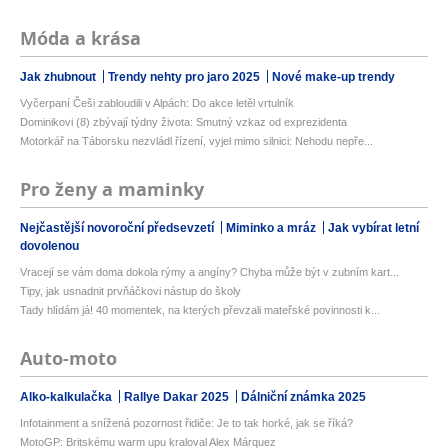
Móda a krása
Jak zhubnout
Trendy nehty pro jaro 2025
Nové make-up trendy
Vyčerpaní Češi zabloudili v Alpách: Do akce letěl vrtulník
Dominikovi (8) zbývají týdny života: Smutný vzkaz od exprezidenta
Motorkář na Táborsku nezvládl řízení, vyjel mimo silnici: Nehodu nepře...
Pro ženy a maminky
Nejčastější novoroční předsevzetí
Miminko a mráz
Jak vybírat letní
dovolenou
Vracejí se vám doma dokola rýmy a angíny? Chyba může být v zubním kart...
Tipy, jak usnadnit prvňáčkovi nástup do školy
Tady hlídám já! 40 momentek, na kterých převzali mateřské povinnosti k...
Auto-moto
Alko-kalkulačka
Rallye Dakar 2025
Dálniční známka 2025
Infotainment a snížená pozornost řidiče: Je to tak horké, jak se říká?
MotoGP: Britskému warm upu kraloval Alex Márquez