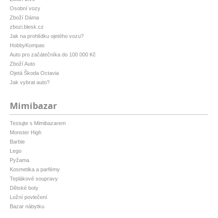
Osobní vozy
Zboží Dáma
zbozi.blesk.cz
Jak na prohlídku ojetého vozu?
HobbyKompas
Auto pro začátečníka do 100 000 Kč
Zboží Auto
Ojetá Škoda Octavia
Jak vybrat auto?
Mimibazar
Testujte s Mimibazarem
Monster High
Barbie
Lego
Pyžama
Kosmetika a parfémy
Teplákové soupravy
Dětské boty
Ložní povlečení
Bazar nábytku