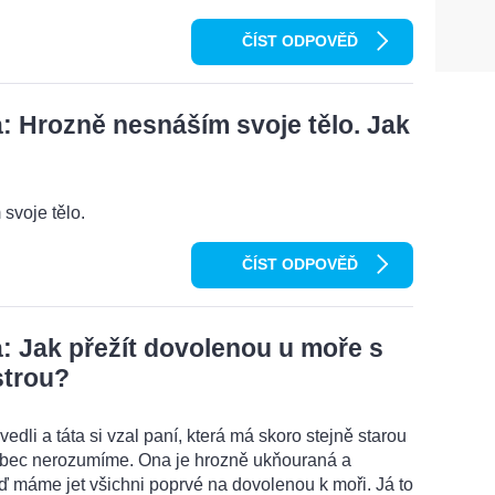
ČÍST ODPOVĚĎ
 Hrozně nesnáším svoje tělo. Jak
svoje tělo.
ČÍST ODPOVĚĎ
 Jak přežít dovolenou u moře s
strou?
edli a táta si vzal paní, která má skoro stejně starou
vůbec nerozumíme. Ona je hrozně ukňouraná a
eď máme jet všichni poprvé na dovolenou k moři. Já to