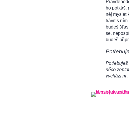
Pravděpodob
ho potkáš, 
něj myslet 
trávit s ním
budeš šťast
se, nepospí
budeš připr
Potřebuj
Potřebuješ 
něco zeptat
vychází na