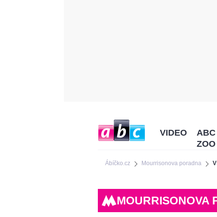
VIDEO
ABC
ZOO
Ábíčko.cz
Mourrisonova poradna
V
MOURRISONOVA 