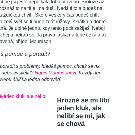
ně jsi ještě nepotkala toho pravého. Protože až
poznáš to na těle i na duši. Nedá ti to a budeš na
každičkou chvíli. Skoro veškerý čas budeš chtít
 a celý svět se ti bude zdát růžový. Zkrátka a dobře
ná. Je úplně jedno, kdy tento pocit zažiješ. Neboj
chej a netrap se. Ta pravá láska na tebe čeká a až
avená, přijde. Mourrison
eš pomoc a poradit?
poradit s problémy, hledáš pomoc, chceš se na
 nebo vysvětlit?
Napiš Mourrisonovi!
Každý den
 webu ábíčka jedna odpověď.
Hrozně se mi líbí
jeden kluk, ale
nelíbí se mi, jak
se chová