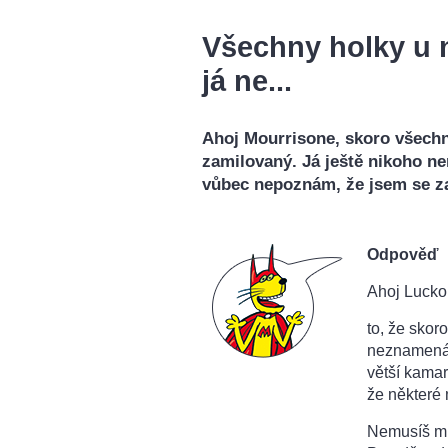
Všechny holky u n
já ne...
Ahoj Mourrisone, skoro všechny
zamilovaný. Já ještě nikoho n
vůbec nepoznám, že jsem se z
Odpověď
Ahoj Lucko
to, že skor
neznamená
větší kamar
že některé
Nemusíš mít