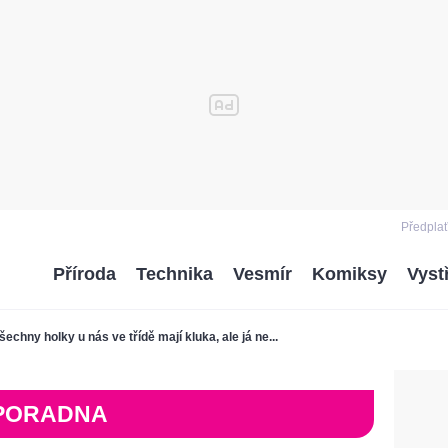
Předplať
Příroda
Technika
Vesmír
Komiksy
Vyst
šechny holky u nás ve třídě mají kluka, ale já ne...
PORADNA