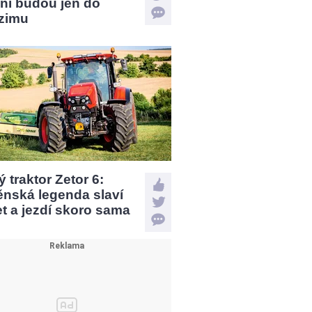
ní budou jen do
zimu
 traktor Zetor 6:
ěnská legenda slaví
et a jezdí skoro sama