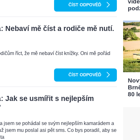
vidě
ČÍST ODPOVĚĎ
pod
 Nebaví mě číst a rodiče mě nutí.
odičům říct, že mě nebaví číst knížky. Oni mě pořád
ČÍST ODPOVĚĎ
Nový
Brn
80 l
 Jak se usmířit s nejlepším
?
ma jsem se pohádal se svým nejlepším kamarádem a
ž jsem mu poslal asi pět sms. Co bys poradil, aby se
ta