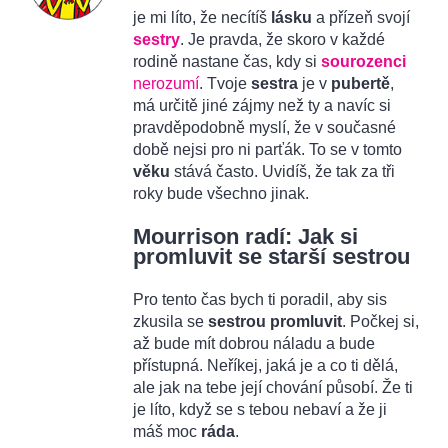
je mi líto, že necítíš
lásku
a přízeň svojí
sestry
. Je pravda, že skoro v každé
rodině nastane čas, kdy si
sourozenci
nerozumí
. Tvoje
sestra
je v
pubertě
,
má určitě jiné zájmy než ty a navíc si
pravděpodobně myslí, že v současné
době nejsi pro ni parťák. To se v tomto
věku
stává často. Uvidíš, že tak za tři
roky bude všechno jinak.
Mourrison radí: Jak si
promluvit se starší sestrou
Pro tento čas bych ti poradil, aby sis
zkusila se
sestrou
promluvit
. Počkej si,
až bude mít dobrou náladu a bude
přístupná. Neříkej, jaká je a co ti dělá,
ale jak na tebe její chování působí. Že ti
je líto, když se s tebou nebaví a že ji
máš moc
ráda
.