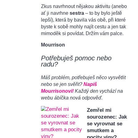
Zkus navrhnout nějakou aktivitu (anebo
ať ji navrhne
sestra
– to by bylo ještě
lepší), která by bavila vás obě, při které
byste k sobě mohly najít cestu a jen tak
mimoděk si povídat. Držím vám palce.
Mourrison
Potřebuješ pomoc nebo
radu?
Máš problém, potřebuješ něco vysvětlit
nebo se jen svěřit?
Napiš
Mourrisonovi!
Každý den vychází na
webu ábíčka nová odpověď.
Zemřel mi
sourozenec: Jak
se vyrovnat se
smutkem a
pocity viny?