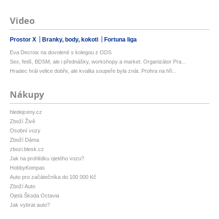
Video
Prostor X
Branky, body, kokoti
Fortuna liga
Eva Decroix na dovolené s kolegou z ODS
Sex, fetiš, BDSM, ale i přednášky, workshopy a market. Organizátor Pra...
Hradec hrál velice dobře, ale kvalita soupeře byla znát. Prohra na hři...
Nákupy
hledejceny.cz
Zboží Živě
Osobní vozy
Zboží Dáma
zbozi.blesk.cz
Jak na prohlídku ojetého vozu?
HobbyKompas
Auto pro začátečníka do 100 000 Kč
Zboží Auto
Ojetá Škoda Octavia
Jak vybrat auto?