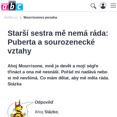
Ábíčko.cz
Mourrisonova poradna
Starší sestra mě nemá ráda:
Puberta a sourozenecké
vztahy
Ahoj Mourrisone, mně je devět a mojí ségře
třináct a ona mě nesnáší. Pořád mi nadává nebo
si mě nevšímá. Co mám dělat, aby mě měla ráda.
Stázka
Odpověď
Ahoj
Stázko
,