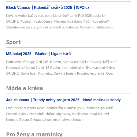
Blesk Vánoce
Kalendář svátků 2025
INFO.cz
Když je vrchol každý rok, co přijde příště? Let It Roll 2026 zaujal lo...
ONLINE: Poslední rozloučení s Milanem Knížákem (†86). Kdo přijde?
Sběratelé šílí po starých cukřenkách po babičce: Mohou mít statisícovo...
Sport
MS hokej 2025
Biatlon
Liga mistrů
Fotbalové přestupy ONLINE: Hotovo, Kuchta odchází ze Sparty! Míří do P...
Nedostali pořádnou šanci. 15 Čechů, kteří odehráli v NHL maximálně dva...
ONLINE: Dukla hostí Kroměříž. Karviná hraje v Prostějově, v akci i Opa...
Móda a krása
Jak zhubnout
Trendy nehty pro jaro 2025
Nové make-up trendy
Oběť bouře v jezeru Most: Zemřel táta Dominik (†28), zanechal po sobě ...
Ohnivé peklo v Hodoníně: Hořela ubytovna, hasiči evakuovali lidi i zví...
Konec s Dopitou? Agáta už sní jen o nahých ženách
Pro ženy a maminky