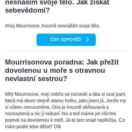
nesnáším svoje tělo. Jak získat
sebevědomí?
Ahoj Mourrisone, hrozně nesnáším svoje tělo.
ČÍST ODPOVĚĎ
Mourrisonova poradna: Jak přežít
dovolenou u moře s otravnou
nevlastní sestrou?
Milý Mourrisone, moji rodiče se rozvedli a táta si vzal paní,
která má skoro stejně starou holku, jako jsem já. Jenže my
si vůbec nerozumíme. Ona je hrozně ukňouraná a
rozmazlená a nic jí nebaví. No a teď máme jet všichni
poprvé na dovolenou k moři. Já to tam snad nepřežiju. Co
mám podle tebe dělat? Dík