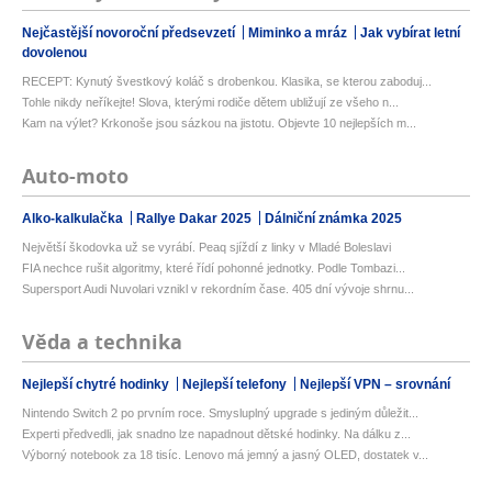
Nejčastější novoroční předsevzetí
Miminko a mráz
Jak vybírat letní
dovolenou
RECEPT: Kynutý švestkový koláč s drobenkou. Klasika, se kterou zaboduj...
Tohle nikdy neříkejte! Slova, kterými rodiče dětem ubližují ze všeho n...
Kam na výlet? Krkonoše jsou sázkou na jistotu. Objevte 10 nejlepších m...
Auto-moto
Alko-kalkulačka
Rallye Dakar 2025
Dálniční známka 2025
Největší škodovka už se vyrábí. Peaq sjíždí z linky v Mladé Boleslavi
FIA nechce rušit algoritmy, které řídí pohonné jednotky. Podle Tombazi...
Supersport Audi Nuvolari vznikl v rekordním čase. 405 dní vývoje shrnu...
Věda a technika
Nejlepší chytré hodinky
Nejlepší telefony
Nejlepší VPN – srovnání
Nintendo Switch 2 po prvním roce. Smysluplný upgrade s jediným důležit...
Experti předvedli, jak snadno lze napadnout dětské hodinky. Na dálku z...
Výborný notebook za 18 tisíc. Lenovo má jemný a jasný OLED, dostatek v...