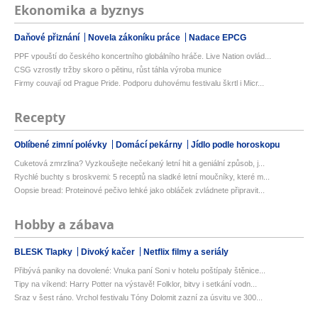
Ekonomika a byznys
Daňové přiznání
Novela zákoníku práce
Nadace EPCG
PPF vpouští do českého koncertního globálního hráče. Live Nation ovlád...
CSG vzrostly tržby skoro o pětinu, růst táhla výroba munice
Firmy couvají od Prague Pride. Podporu duhovému festivalu škrtl i Micr...
Recepty
Oblíbené zimní polévky
Domácí pekárny
Jídlo podle horoskopu
Cuketová zmrzlina? Vyzkoušejte nečekaný letní hit a geniální způsob, j...
Rychlé buchty s broskvemi: 5 receptů na sladké letní moučníky, které m...
Oopsie bread: Proteinové pečivo lehké jako obláček zvládnete připravit...
Hobby a zábava
BLESK Tlapky
Divoký kačer
Netflix filmy a seriály
Přibývá paniky na dovolené: Vnuka paní Soni v hotelu poštípaly štěnice...
Tipy na víkend: Harry Potter na výstavě! Folklor, bitvy i setkání vodn...
Sraz v šest ráno. Vrchol festivalu Tóny Dolomit zazní za úsvitu ve 300...