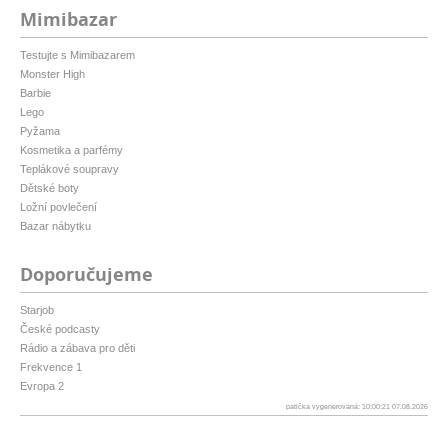
Mimibazar
Testujte s Mimibazarem
Monster High
Barbie
Lego
Pyžama
Kosmetika a parfémy
Teplákové soupravy
Dětské boty
Ložní povlečení
Bazar nábytku
Doporučujeme
Starjob
České podcasty
Rádio a zábava pro děti
Frekvence 1
Evropa 2
patička vygenerovaná: 10:00:21 07.08.2026