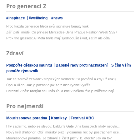
Pro generaci Z
#inspirace
#wellbeing
#news
Proč každá generace hledá svůj signature beauty look
Září patří módě: Co přinese Mercedes-Benz Prague Fashion Week SS27
F*ck the glasses: AI Meta brýle mají zjednodušit život, zatím ale děla...
Zdraví
Podpořte dětskou imunitu
Babské rady proti nachlazení
S čím vším
pomůže rýmovník
Jak se zdravě zchladit v tropických vedrech: Co pomáhá a kdy už riskuj...
Úpal a úžeh: Jak je poznat a jak se z nich rychle vyléčit
Parazité v nás: Kterým se u nás líbí a kde v našem těle je můžeme nají...
Pro nejmenší
Mourissonova poradna
Komiksy
Festival ABC
Hry zadarmo, nebo se slevou: Baldur's Gate 3 na konzolích nikdy nebylo...
Nový král druhohor: Obří mořský plaz Tylosaurus rex byl postrachem oce...
Mourrisonova poradna: Je zdravé si čistit pleť v 11 letech? Jak na to?