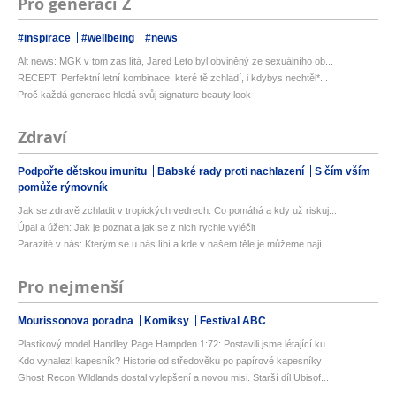
Pro generaci Z
#inspirace
#wellbeing
#news
Alt news: MGK v tom zas lítá, Jared Leto byl obviněný ze sexuálního ob...
RECEPT: Perfektní letní kombinace, které tě zchladí, i kdybys nechtěl*...
Proč každá generace hledá svůj signature beauty look
Zdraví
Podpořte dětskou imunitu
Babské rady proti nachlazení
S čím vším
pomůže rýmovník
Jak se zdravě zchladit v tropických vedrech: Co pomáhá a kdy už riskuj...
Úpal a úžeh: Jak je poznat a jak se z nich rychle vyléčit
Parazité v nás: Kterým se u nás líbí a kde v našem těle je můžeme nají...
Pro nejmenší
Mourissonova poradna
Komiksy
Festival ABC
Plastikový model Handley Page Hampden 1:72: Postavili jsme létající ku...
Kdo vynalezl kapesník? Historie od středověku po papírové kapesníky
Ghost Recon Wildlands dostal vylepšení a novou misi. Starší díl Ubisof...