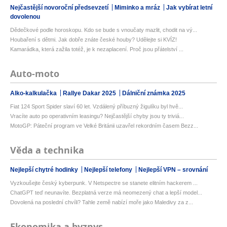
Nejčastější novoroční předsevzetí
Miminko a mráz
Jak vybírat letní
dovolenou
Dědečkové podle horoskopu. Kdo se bude s vnoučaty mazlit, chodit na vý...
Houbaření s dětmi. Jak dobře znáte české houby? Udělejte si KVÍZ!
Kamarádka, která zažila totéž, je k nezaplacení. Proč jsou přátelství ...
Auto-moto
Alko-kalkulačka
Rallye Dakar 2025
Dálniční známka 2025
Fiat 124 Sport Spider slaví 60 let. Vzdálený příbuzný žigulíku byl hvě...
Vracíte auto po operativním leasingu? Nejčastější chyby jsou ty triviá...
MotoGP: Páteční program ve Velké Británii uzavřel rekordním časem Bezz...
Věda a technika
Nejlepší chytré hodinky
Nejlepší telefony
Nejlepší VPN – srovnání
Vyzkoušejte český kyberpunk. V Netspectre se stanete elitním hackerem ...
ChatGPT teď neunavíte. Bezplatná verze má neomezený chat a lepší model...
Dovolená na poslední chvíli? Tahle země nabízí moře jako Maledivy za z...
Ekonomika a byznys