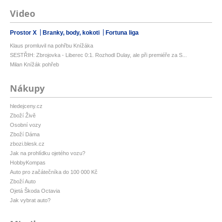
Video
Prostor X
Branky, body, kokoti
Fortuna liga
Klaus promluvil na pohřbu Knížáka
SESTŘIH: Zbrojovka - Liberec 0:1. Rozhodl Dulay, ale při premiéře za S...
Milan Knížák pohřeb
Nákupy
hledejceny.cz
Zboží Živě
Osobní vozy
Zboží Dáma
zbozi.blesk.cz
Jak na prohlídku ojetého vozu?
HobbyKompas
Auto pro začátečníka do 100 000 Kč
Zboží Auto
Ojetá Škoda Octavia
Jak vybrat auto?