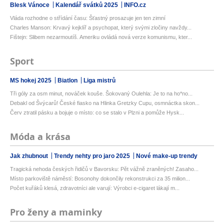
Blesk Vánoce
Kalendář svátků 2025
INFO.cz
Vláda rozhodne o střídání času: Šťastný prosazuje jen ten zimní
Charles Manson: Krvavý kejklíř a psychopat, který svými zločiny navždy...
Fištejn: Slibem nezarmoutíš. Ameriku ovládá nová verze komunismu, kter...
Sport
MS hokej 2025
Biatlon
Liga mistrů
Tři góly za osm minut, nováček kouše. Šokovaný Oulehla: Je to na ho*no...
Debakl od Švýcarů! České fiasko na Hlinka Gretzky Cupu, osmnáctka skon...
Červ ztratil pásku a bojuje o místo: co se stalo v Plzni a pomůže Hysk...
Móda a krása
Jak zhubnout
Trendy nehty pro jaro 2025
Nové make-up trendy
Tragická nehoda českých řidičů v Bavorsku: Pět vážně zraněných! Zasaho...
Místo parkoviště náměstí: Bosonohy dokončily rekonstrukci za 35 milion...
Počet kuřáků klesá, zdravotníci ale varují: Výrobci e-cigaret lákají m...
Pro ženy a maminky