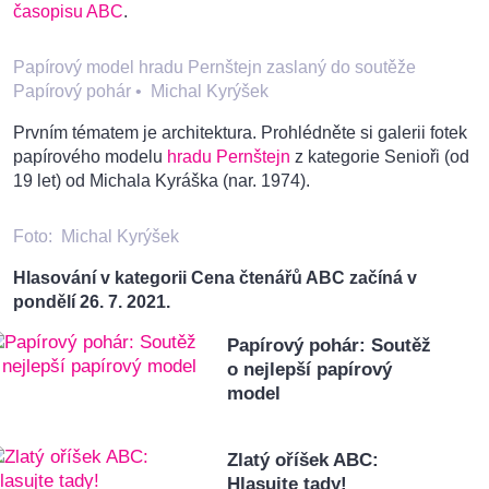
časopisu ABC
.
Papírový model hradu Pernštejn zaslaný do soutěže
Papírový pohár
•
Michal Kyrýšek
Prvním tématem je architektura. Prohlédněte si galerii fotek
papírového modelu
hradu Pernštejn
z kategorie Senioři (od
19 let) od Michala Kyráška (nar. 1974).
Foto:
Michal Kyrýšek
Hlasování v kategorii Cena čtenářů ABC začíná v
pondělí 26. 7. 2021.
Papírový pohár: Soutěž
o nejlepší papírový
model
Zlatý oříšek ABC:
Hlasujte tady!