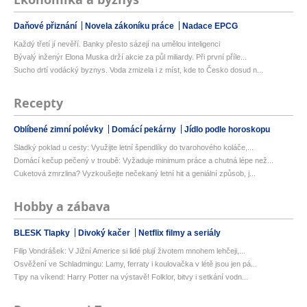
Daňové přiznání
Novela zákoníku práce
Nadace EPCG
Každý třetí jí nevěří. Banky přesto sázejí na umělou inteligenci
Bývalý inženýr Elona Muska drží akcie za půl miliardy. Při první příle...
Sucho drtí vodácký byznys. Voda zmizela i z míst, kde to Česko dosud n...
Recepty
Oblíbené zimní polévky
Domácí pekárny
Jídlo podle horoskopu
Sladký poklad u cesty: Využijte letní špendlíky do tvarohového koláče,...
Domácí kečup pečený v troubě: Vyžaduje minimum práce a chutná lépe než...
Cuketová zmrzlina? Vyzkoušejte nečekaný letní hit a geniální způsob, j...
Hobby a zábava
BLESK Tlapky
Divoký kačer
Netflix filmy a seriály
Filip Vondrášek: V Jižní Americe si lidé plují životem mnohem lehčeji,...
Osvěžení ve Schladmingu: Lamy, ferraty i koulovačka v létě jsou jen pá...
Tipy na víkend: Harry Potter na výstavě! Folklor, bitvy i setkání vodn...