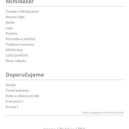
Mimibazar
Testujte s Mimibazarem
Monster High
Barbie
Lego
Pyžama
Kosmetika a parfémy
Teplákové soupravy
Dětské boty
Ložní povlečení
Bazar nábytku
Doporučujeme
Starjob
České podcasty
Rádio a zábava pro děti
Frekvence 1
Evropa 2
patička vygenerovaná: 09:20:16 08.08.2026