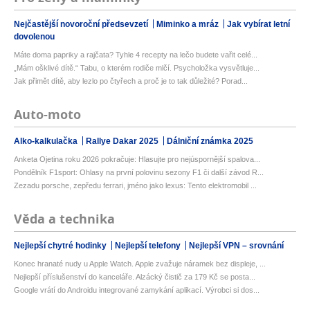
Nejčastější novoroční předsevzetí
Miminko a mráz
Jak vybírat letní
dovolenou
Máte doma papriky a rajčata? Tyhle 4 recepty na lečo budete vařit celé...
„Mám ošklivé dítě.“ Tabu, o kterém rodiče mlčí. Psycholožka vysvětluje...
Jak přimět dítě, aby lezlo po čtyřech a proč je to tak důležité? Porad...
Auto-moto
Alko-kalkulačka
Rallye Dakar 2025
Dálniční známka 2025
Anketa Ojetina roku 2026 pokračuje: Hlasujte pro nejúspornější spalova...
Pondělník F1sport: Ohlasy na první polovinu sezony F1 či další závod R...
Zezadu porsche, zepředu ferrari, jméno jako lexus: Tento elektromobil ...
Věda a technika
Nejlepší chytré hodinky
Nejlepší telefony
Nejlepší VPN – srovnání
Konec hranaté nudy u Apple Watch. Apple zvažuje náramek bez displeje, ...
Nejlepší příslušenství do kanceláře. Alzácký čistič za 179 Kč se posta...
Google vrátí do Androidu integrované zamykání aplikací. Výrobci si dos...