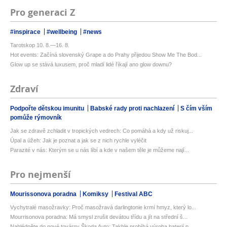
Pro generaci Z
#inspirace
#wellbeing
#news
Tarotskop 10. 8.—16. 8.
Hot events: Začíná slovenský Grape a do Prahy přijedou Show Me The Bod...
Glow up se stává luxusem, proč mladí lidé říkají ano glow downu?
Zdraví
Podpořte dětskou imunitu
Babské rady proti nachlazení
S čím vším
pomůže rýmovník
Jak se zdravě zchladit v tropických vedrech: Co pomáhá a kdy už riskuj...
Úpal a úžeh: Jak je poznat a jak se z nich rychle vyléčit
Parazité v nás: Kterým se u nás líbí a kde v našem těle je můžeme nají...
Pro nejmenší
Mourissonova poradna
Komiksy
Festival ABC
Vychytralé masožravky: Proč masožravá darlingtonie krmí hmyz, který lo...
Mourrisonova poradna: Má smysl zrušit devátou třídu a jít na střední š...
Nahlédněte do nové továrny Škoda Auto: Takhle probíhá výroba baterií p...