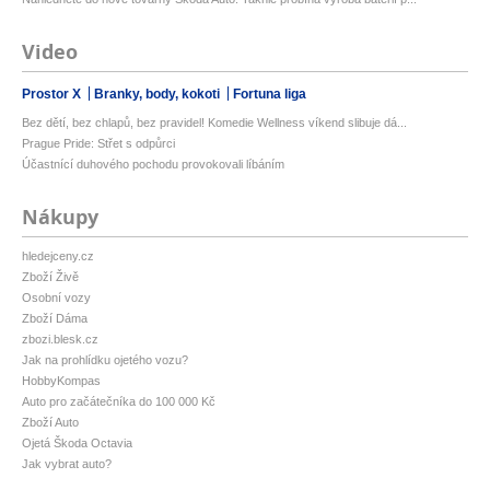
Video
Prostor X
Branky, body, kokoti
Fortuna liga
Bez dětí, bez chlapů, bez pravidel! Komedie Wellness víkend slibuje dá...
Prague Pride: Střet s odpůrci
Účastnící duhového pochodu provokovali líbáním
Nákupy
hledejceny.cz
Zboží Živě
Osobní vozy
Zboží Dáma
zbozi.blesk.cz
Jak na prohlídku ojetého vozu?
HobbyKompas
Auto pro začátečníka do 100 000 Kč
Zboží Auto
Ojetá Škoda Octavia
Jak vybrat auto?