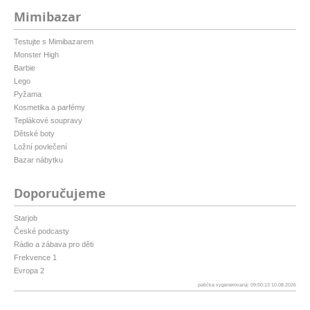
Mimibazar
Testujte s Mimibazarem
Monster High
Barbie
Lego
Pyžama
Kosmetika a parfémy
Teplákové soupravy
Dětské boty
Ložní povlečení
Bazar nábytku
Doporučujeme
Starjob
České podcasty
Rádio a zábava pro děti
Frekvence 1
Evropa 2
patička vygenerovaná: 09:50:13 10.08.2026