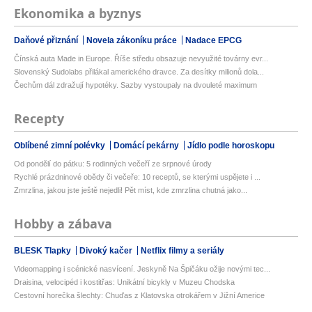
Ekonomika a byznys
Daňové přiznání
Novela zákoníku práce
Nadace EPCG
Čínská auta Made in Europe. Říše středu obsazuje nevyužité továrny evr...
Slovenský Sudolabs přilákal amerického dravce. Za desítky milionů dola...
Čechům dál zdražují hypotéky. Sazby vystoupaly na dvouleté maximum
Recepty
Oblíbené zimní polévky
Domácí pekárny
Jídlo podle horoskopu
Od pondělí do pátku: 5 rodinných večeří ze srpnové úrody
Rychlé prázdninové obědy či večeře: 10 receptů, se kterými uspějete i ...
Zmrzlina, jakou jste ještě nejedli! Pět míst, kde zmrzlina chutná jako...
Hobby a zábava
BLESK Tlapky
Divoký kačer
Netflix filmy a seriály
Videomapping i scénické nasvícení. Jeskyně Na Špičáku ožije novými tec...
Draisina, velocipéd i kostitřas: Unikátní bicykly v Muzeu Chodska
Cestovní horečka šlechty: Chuďas z Klatovska otrokářem v Jižní Americe