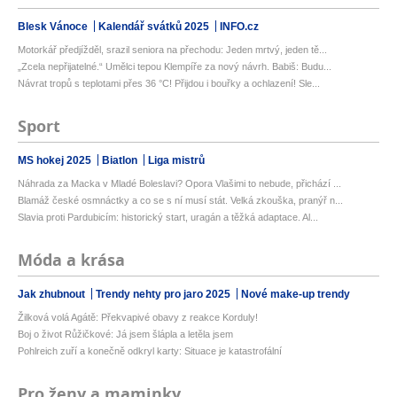
Blesk Vánoce
Kalendář svátků 2025
INFO.cz
Motorkář předjížděl, srazil seniora na přechodu: Jeden mrtvý, jeden tě...
„Zcela nepřijatelné.“ Umělci tepou Klempíře za nový návrh. Babiš: Budu...
Návrat tropů s teplotami přes 36 °C! Přijdou i bouřky a ochlazení! Sle...
Sport
MS hokej 2025
Biatlon
Liga mistrů
Náhrada za Macka v Mladé Boleslavi? Opora Vlašimi to nebude, přichází ...
Blamáž české osmnáctky a co se s ní musí stát. Velká zkouška, pranýř n...
Slavia proti Pardubicím: historický start, uragán a těžká adaptace. Al...
Móda a krása
Jak zhubnout
Trendy nehty pro jaro 2025
Nové make-up trendy
Žilková volá Agátě: Překvapivé obavy z reakce Korduly!
Boj o život Růžičkové: Já jsem šlápla a letěla jsem
Pohlreich zuří a konečně odkryl karty: Situace je katastrofální
Pro ženy a maminky