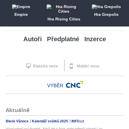
Empire
Hra Grepolis
Hra Rising Cities
Autoři
Předplatné
Inzerce
Klasická verze
Mobilní verze
VÝBĚR
Aktuálně
Blesk Vánoce
Kalendář svátků 2025
INFO.cz
Vývoj robotů na Ukrajině: „Když jde o život, máte nejlepší nápady,“ po...