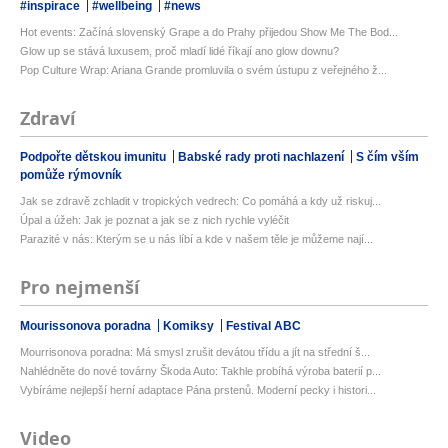
#inspirace
#wellbeing
#news
Hot events: Začíná slovenský Grape a do Prahy přijedou Show Me The Bod...
Glow up se stává luxusem, proč mladí lidé říkají ano glow downu?
Pop Culture Wrap: Ariana Grande promluvila o svém ústupu z veřejného ž...
Zdraví
Podpořte dětskou imunitu
Babské rady proti nachlazení
S čím vším
pomůže rýmovník
Jak se zdravě zchladit v tropických vedrech: Co pomáhá a kdy už riskuj...
Úpal a úžeh: Jak je poznat a jak se z nich rychle vyléčit
Parazité v nás: Kterým se u nás líbí a kde v našem těle je můžeme nají...
Pro nejmenší
Mourissonova poradna
Komiksy
Festival ABC
Mourrisonova poradna: Má smysl zrušit devátou třídu a jít na střední š...
Nahlédněte do nové továrny Škoda Auto: Takhle probíhá výroba baterií p...
Vybíráme nejlepší herní adaptace Pána prstenů. Moderní pecky i histori...
Video