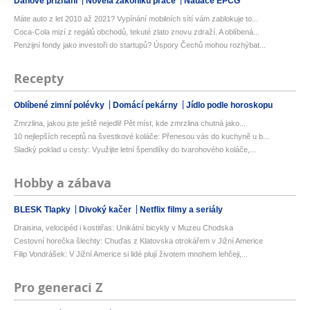
Daňové přiznání
Novela zákoníku práce
Nadace EPCG
Máte auto z let 2010 až 2021? Vypínání mobilních sítí vám zablokuje to...
Coca-Cola mizí z regálů obchodů, tekuté zlato znovu zdraží. A oblíbená...
Penzijní fondy jako investoři do startupů? Úspory Čechů mohou rozhýbat...
Recepty
Oblíbené zimní polévky
Domácí pekárny
Jídlo podle horoskopu
Zmrzlina, jakou jste ještě nejedli! Pět míst, kde zmrzlina chutná jako...
10 nejlepších receptů na švestkové koláče: Přenesou vás do kuchyně u b...
Sladký poklad u cesty: Využijte letní špendlíky do tvarohového koláče,...
Hobby a zábava
BLESK Tlapky
Divoký kačer
Netflix filmy a seriály
Draisina, velocipéd i kostitřas: Unikátní bicykly v Muzeu Chodska
Cestovní horečka šlechty: Chuďas z Klatovska otrokářem v Jižní Americe
Filip Vondrášek: V Jižní Americe si lidé plují životem mnohem lehčeji,...
Pro generaci Z