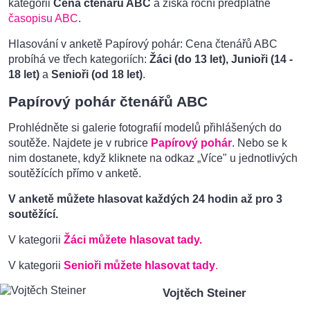
kategorii
Cena čtenářů ABC
a získá roční předplatné
časopisu ABC
.
Hlasování v anketě Papírový pohár: Cena čtenářů ABC
probíhá ve třech kategoriích:
Žáci (do 13 let), Junioři (14 -
18 let)
a
Senioři (od 18 let)
.
Papírový pohár čtenářů ABC
Prohlédněte si galerie fotografií modelů přihlášených do
soutěže. Najdete je v rubrice
Papírový pohár
. Nebo se k
nim dostanete, když kliknete na odkaz „Více" u jednotlivých
soutěžících přímo v anketě.
V anketě můžete hlasovat každých 24 hodin až pro 3
soutěžící.
V kategorii
Žáci můžete hlasovat tady.
V kategorii
Senioři můžete hlasovat tady
.
Vojtěch Steiner