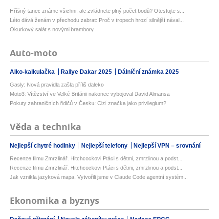
Hříšný tanec známe všichni, ale zvládnete plný počet bodů? Otestujte s...
Léto dává ženám v přechodu zabrat: Proč v tropech hrozí silnější nával...
Okurkový salát s novými brambory
Auto-moto
Alko-kalkulačka
Rallye Dakar 2025
Dálniční známka 2025
Gasly: Nová pravidla zašla příliš daleko
Moto3: Vítězství ve Velké Británii nakonec vybojoval David Almansa
Pokuty zahraničních řidičů v Česku: Cizí značka jako privilegium?
Věda a technika
Nejlepší chytré hodinky
Nejlepší telefony
Nejlepší VPN – srovnání
Recenze filmu Zmrzlinář. Hitchcockovi Ptáci s dětmi, zmrzlinou a podst...
Recenze filmu Zmrzlinář. Hitchcockovi Ptáci s dětmi, zmrzlinou a podst...
Jak vznikla jazyková mapa. Vytvořili jsme v Claude Code agentní systém...
Ekonomika a byznys