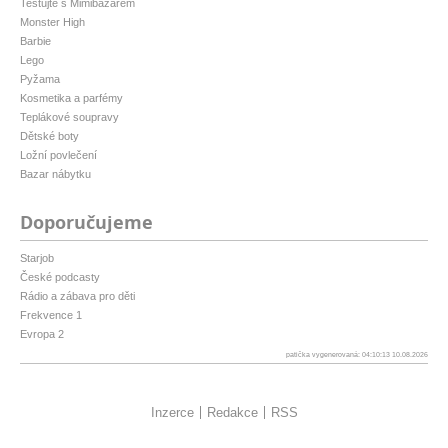
Testujte s Mimibazarem
Monster High
Barbie
Lego
Pyžama
Kosmetika a parfémy
Teplákové soupravy
Dětské boty
Ložní povlečení
Bazar nábytku
Doporučujeme
Starjob
České podcasty
Rádio a zábava pro děti
Frekvence 1
Evropa 2
patička vygenerovaná: 04:10:13 10.08.2026
Inzerce
Redakce
RSS