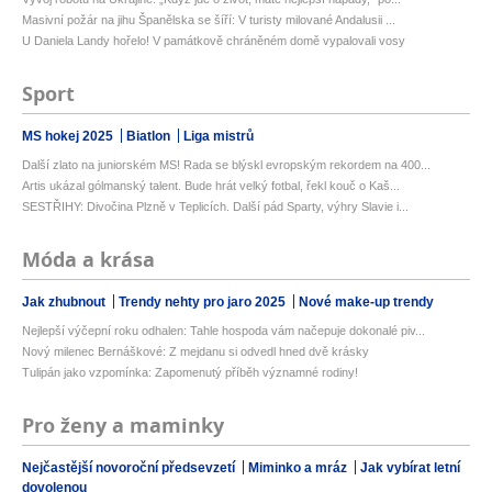
Masivní požár na jihu Španělska se šíří: V turisty milované Andalusii ...
U Daniela Landy hořelo! V památkově chráněném domě vypalovali vosy
Sport
MS hokej 2025
Biatlon
Liga mistrů
Další zlato na juniorském MS! Rada se blýskl evropským rekordem na 400...
Artis ukázal gólmanský talent. Bude hrát velký fotbal, řekl kouč o Kaš...
SESTŘIHY: Divočina Plzně v Teplicích. Další pád Sparty, výhry Slavie i...
Móda a krása
Jak zhubnout
Trendy nehty pro jaro 2025
Nové make-up trendy
Nejlepší výčepní roku odhalen: Tahle hospoda vám načepuje dokonalé piv...
Nový milenec Bernáškové: Z mejdanu si odvedl hned dvě krásky
Tulipán jako vzpomínka: Zapomenutý příběh významné rodiny!
Pro ženy a maminky
Nejčastější novoroční předsevzetí
Miminko a mráz
Jak vybírat letní
dovolenou