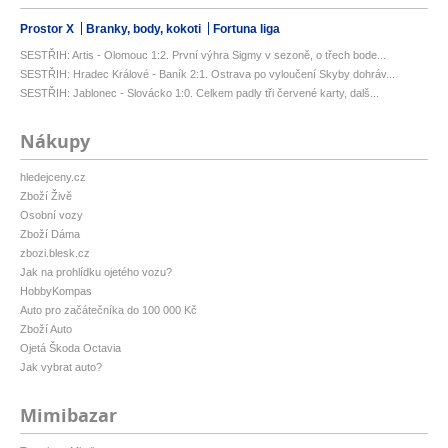
Prostor X
Branky, body, kokoti
Fortuna liga
SESTŘIH: Artis - Olomouc 1:2. První výhra Sigmy v sezoně, o třech bode...
SESTŘIH: Hradec Králové - Baník 2:1. Ostrava po vyloučení Skyby dohráv...
SESTŘIH: Jablonec - Slovácko 1:0. Celkem padly tři červené karty, dalš...
Nákupy
hledejceny.cz
Zboží Živě
Osobní vozy
Zboží Dáma
zbozi.blesk.cz
Jak na prohlídku ojetého vozu?
HobbyKompas
Auto pro začátečníka do 100 000 Kč
Zboží Auto
Ojetá Škoda Octavia
Jak vybrat auto?
Mimibazar