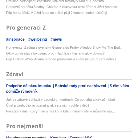
Draisina, velocipéd i kostitřas: Unikátní bicykly v Muzeu Chodska
Cestovní horečka šlechty: Chuďas z Klatovska otrokářem v Jižní Americe
Filip Vondrášek: V Jižní Americe si lidé plují životem mnohem lehčeji,...
Pro generaci Z
#inspirace
#wellbeing
#news
Hot events: Začíná slovenský Grape a do Prahy přijedou Show Me The Bod...
Glow up se stává luxusem, proč mladí lidé říkají ano glow downu?
Pop Culture Wrap: Ariana Grande promluvila o svém ústupu z veřejného ž...
Zdraví
Podpořte dětskou imunitu
Babské rady proti nachlazení
S čím vším
pomůže rýmovník
Jak se zdravě zchladit v tropických vedrech: Co pomáhá a kdy už riskuj...
Úpal a úžeh: Jak je poznat a jak se z nich rychle vyléčit
Parazité v nás: Kterým se u nás líbí a kde v našem těle je můžeme nají...
Pro nejmenší
Mourissonova poradna
Komiksy
Festival ABC