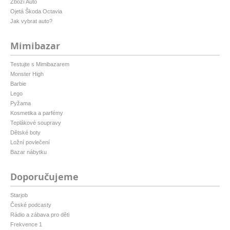
Zboží Auto
Ojetá Škoda Octavia
Jak vybrat auto?
Mimibazar
Testujte s Mimibazarem
Monster High
Barbie
Lego
Pyžama
Kosmetika a parfémy
Teplákové soupravy
Dětské boty
Ložní povlečení
Bazar nábytku
Doporučujeme
Starjob
České podcasty
Rádio a zábava pro děti
Frekvence 1