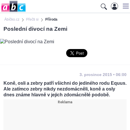
Ábíčko.cz
Přečti si
Příroda
Poslední divocí na Zemi
3. prosince 2015 • 06:00
Koně, osli a zebry patří všichni do jediného rodu Equus.
Ale zatímco zebry nikdy nezdomácněli, koně a osly
dnes známe hlavně v jejich zdomácnělé podobě.