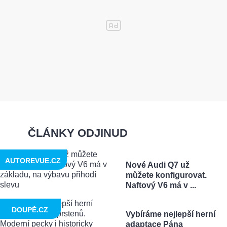
ČLÁNKY ODJINUD
AUTOREVUE.CZ
Nové Audi Q7 už
můžete konfigurovat.
Naftový V6 má v ...
DOUPĚ.CZ
Vybíráme nejlepší herní
adaptace Pána