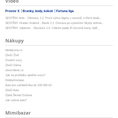
Video
Prostor X
Branky, body, kokoti
Fortuna liga
SESTŘIH: Artis - Olomouc 1:2. První výhra Sigmy v sezoně, o třech bode...
SESTŘIH: Hradec Králové - Baník 2:1. Ostrava po vyloučení Skyby dohráv...
SESTŘIH: Jablonec - Slovácko 1:0. Celkem padly tři červené karty, dalš...
Nákupy
hledejceny.cz
Zboží Živě
Osobní vozy
Zboží Dáma
zbozi.blesk.cz
Jak na prohlídku ojetého vozu?
HobbyKompas
Auto pro začátečníka do 100 000 Kč
Zboží Auto
Ojetá Škoda Octavia
Jak vybrat auto?
Mimibazar