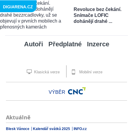
DIGIARENA.CZ
Revoluce bez čekání.
Snímače LOFIC
dohánějí drahé ...
Autoři
Předplatné
Inzerce
Klasická verze
Mobilní verze
VÝBĚR
Aktuálně
Blesk Vánoce
Kalendář svátků 2025
INFO.cz