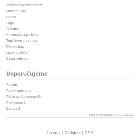
Testujte s Mimibazarem
Monster High
Barbie
Lego
Pyžama
Kosmetika a parfémy
Teplákové soupravy
Dětské boty
Ložní povlečení
Bazar nábytku
Doporučujeme
Starjob
České podcasty
Rádio a zábava pro děti
Frekvence 1
Evropa 2
patička vygenerovaná: 04:10:13 10.08.2026
Inzerce
Redakce
RSS