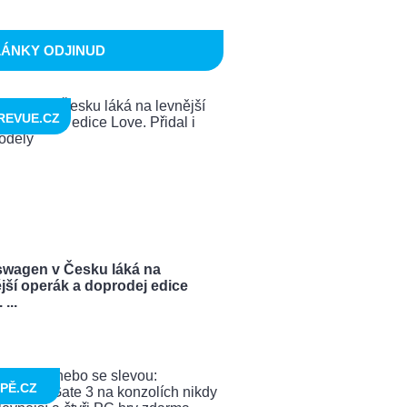
LÁNKY ODJINUD
REVUE.CZ
swagen v Česku láká na
jší operák a doprodej edice
...
PĚ.CZ