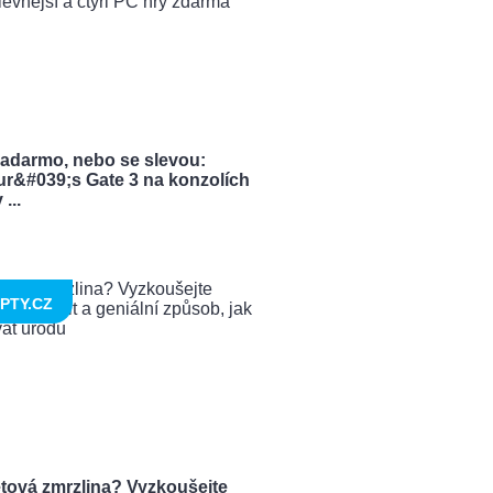
zadarmo, nebo se slevou:
ur&#039;s Gate 3 na konzolích
...
PTY.CZ
tová zmrzlina? Vyzkoušejte