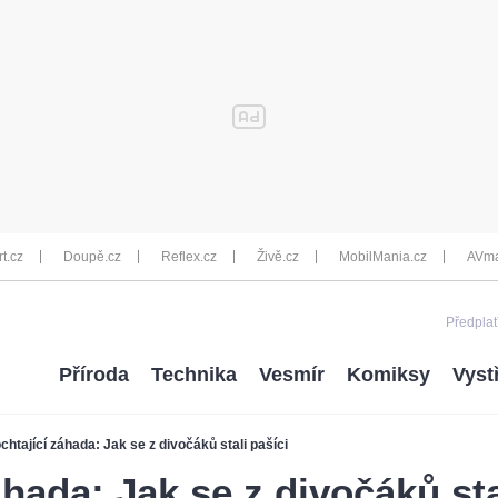
rt.cz
Doupě.cz
Reflex.cz
Živě.cz
MobilMania.cz
AVma
Předplať
Příroda
Technika
Vesmír
Komiksy
Vyst
chtající záhada: Jak se z divočáků stali pašíci
hada: Jak se z divočáků sta