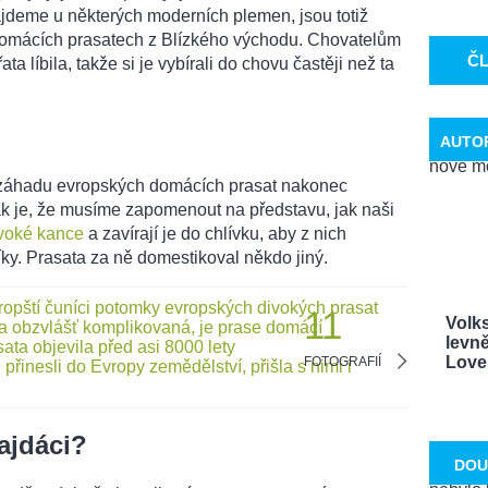
najdeme u některých moderních plemen, jsou totiž
domácích prasatech z Blízkého východu. Chovatelům
Č
ta líbila, takže si je vybírali do chovu častěji než ta
AUTO
u záhadu evropských domácích prasat nakonec
ak je, že musíme zapomenout na představu, jak naši
voké kance
a zavírají je do chlívku, aby z nich
ky. Prasata za ně domestikoval někdo jiný.
11
Volk
levně
Love. 
FOTOGRAFIÍ
ajdáci?
DOU