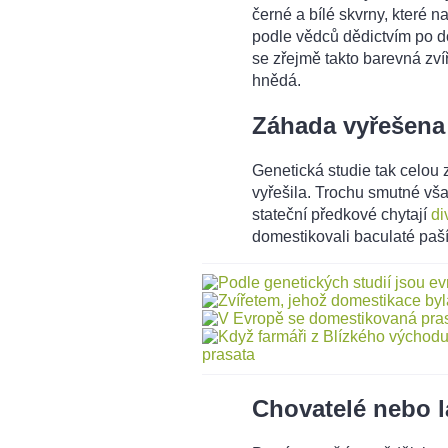
černé a bílé skvrny, které 
podle vědců dědictvím po 
se zřejmě takto barevná zvířa
hnědá.
Záhada vyřešena
Genetická studie tak celo
vyřešila. Trochu smutné vš
stateční předkové chytají
di
domestikovali baculaté paší
Chovatelé nebo l