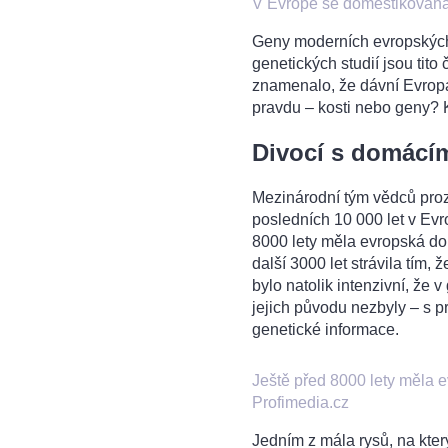
V Evropě se domestikovaná 
Geny moderních evropských 
genetických studií jsou tit
znamenalo, že dávní Evropa
pravdu – kosti nebo geny? 
Divocí s domácí
Mezinárodní tým vědců pr
posledních 10 000 let v Evr
8000 lety měla evropská d
další 3000 let strávila tím,
bylo natolik intenzivní, že
jejich původu nezbyly – s p
genetické informace.
Ještě před 8000 lety měla 
Profimedia.cz
Jedním z mála rysů, na který