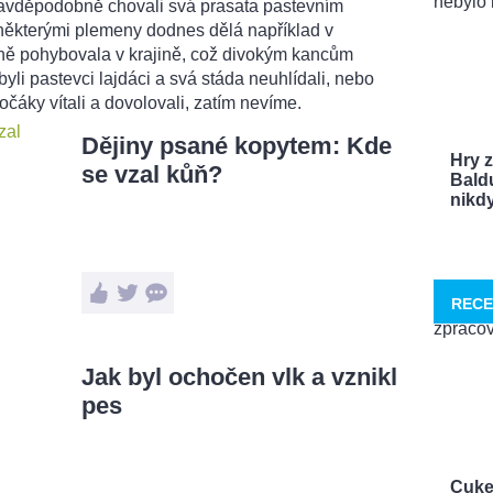
ravděpodobně chovali svá prasata pastevním
 některými plemeny dodnes dělá například v
ně pohybovala v krajině, což divokým kancům
 byli pastevci lajdáci a svá stáda neuhlídali, nebo
vočáky vítali a dovolovali, zatím nevíme.
Dějiny psané kopytem: Kde
Hry 
se vzal kůň?
Bald
nikdy 
RECE
Jak byl ochočen vlk a vznikl
pes
Cuke