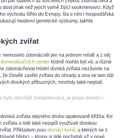
o po pár staletích až tisíciletích zvykla, zdomácněla a
 dost jinak než jejich volně žijící soukmenovci. Když
ho východu šířilo do Evropy, šla s ním i hospodářská
k ukazují moderní genetické výzkumy, takhle
kých zvířat
e
nemuselo zdomácnět jen na jednom místě a z něj
h
domestikačních center
klidně mohlo být víc a různé
le zdomácňovat místní divoká zvířata nezávisle na
, že člověk zavřel zvířata do ohrady a ona se tam dál
 svých divokých příbuzných, mnohdy také neplatí.
e byla obzvlášť komplikovaná, je prase domácí
•
divoká zvířata stejného druhu opakovaně křížila. Ke
í zvířata a lidé také nejspíš využívali divokou
zvířat. Příkladem jsou
domácí koně
, u kterých se z
 hlavně hřebci – klisny si lidé pochytali až v nové