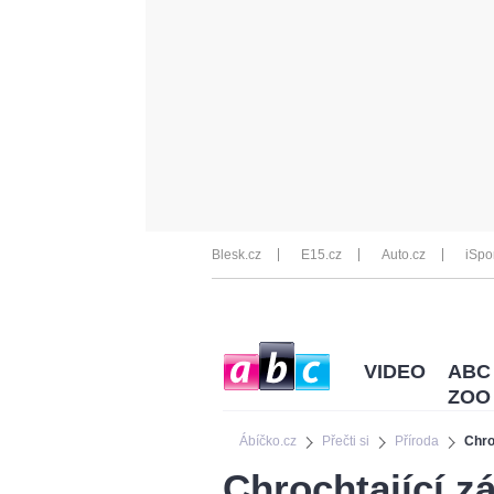
Blesk.cz
E15.cz
Auto.cz
iSpo
VIDEO
ABC
ZOO
Ábíčko.cz
Přečti si
Příroda
Chro
Chrochtající zá