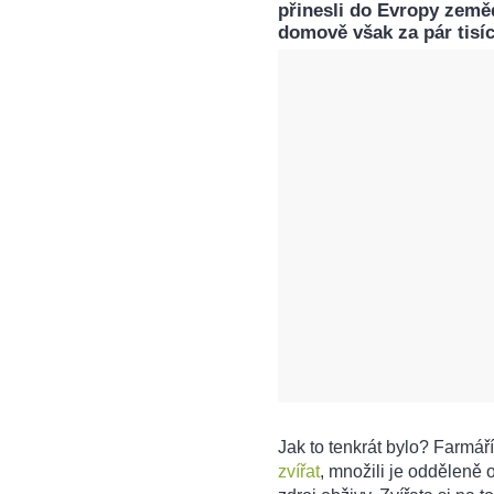
přinesli do Evropy zeměd
domově však za pár tisíc
Jak to tenkrát bylo? Farmář
zvířat
, množili je odděleně o