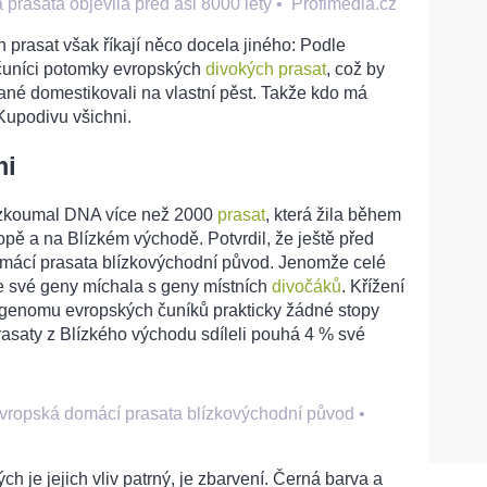
prasata objevila před asi 8000 lety
•
Profimedia.cz
prasat však říkají něco docela jiného: Podle
o čuníci potomky evropských
divokých prasat
, což by
né domestikovali na vlastní pěst. Takže kdo má
Kupodivu všichni.
mi
ozkoumal DNA více než 2000
prasat
, která žila během
opě a na Blízkém východě. Potvrdil, že ještě před
omácí prasata blízkovýchodní původ. Jenomže celé
 že své geny míchala s geny místních
divočáků
. Křížení
 v genomu evropských čuníků prakticky žádné stopy
rasaty z Blízkého východu sdíleli pouhá 4 % své
evropská domácí prasata blízkovýchodní původ
•
ch je jejich vliv patrný, je zbarvení. Černá barva a