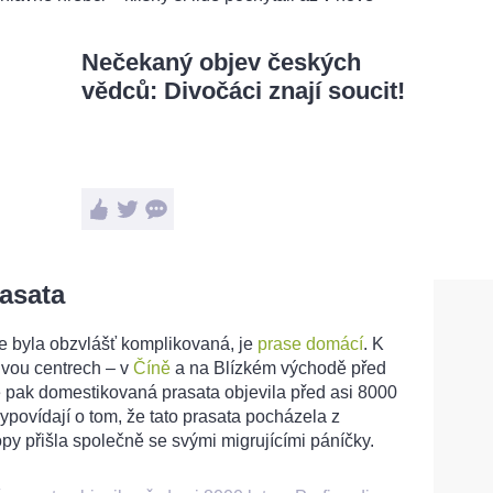
Nečekaný objev českých
vědců: Divočáci znají soucit!
asata
e byla obzvlášť komplikovaná, je
prase domácí
. K
dvou centrech – v
Číně
a na Blízkém východě před
e pak domestikovaná prasata objevila před asi 8000
vypovídají o tom, že tato prasata pocházela z
y přišla společně se svými migrujícími páníčky.