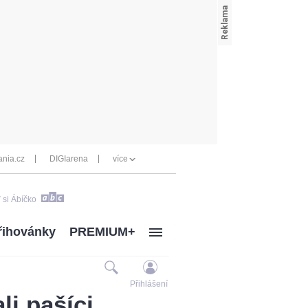
nia.cz
DIGIarena
více
 si Ábíčko
řihovánky
PREMIUM+
Přihlášení
li pašíci