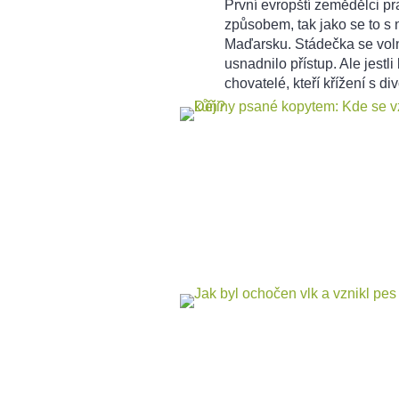
První evropští zemědělci p
způsobem, tak jako se to s
Maďarsku. Stádečka se vol
usnadnilo přístup. Ale jestli
chovatelé, kteří křížení s di