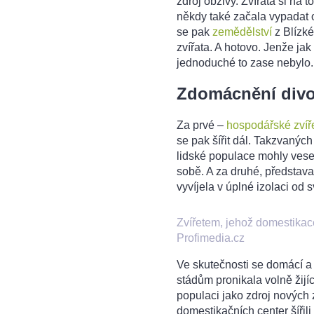
zdroj obživy. Zvířata si na t
někdy také začala vypadat o
se pak
zemědělství
z Blízké
zvířata. A hotovo. Jenže ja
jednoduché to zase nebylo.
Zdomácnění divo
Za prvé –
hospodářské zvíř
se pak šířit dál. Takzvanýc
lidské populace mohly vese
sobě. A za druhé, představa
vyvíjela v úplné izolaci od
Zvířetem, jehož domestikac
Profimedia.cz
Ve skutečnosti se domácí a 
stádům pronikala volně žijíc
populaci jako zdroj nových 
domestikačních center šířili