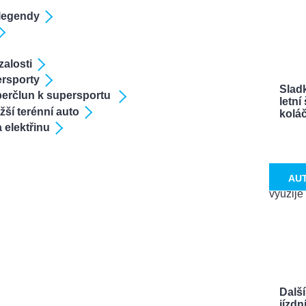
 legendy
zalosti
ersporty
Sladk
erčlun k supersportu
letn
ší terénní auto
koláče
 elektřinu
AU
Další
jízdn