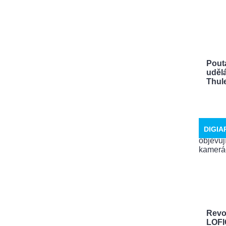
Pout
uděl
Thule
DIGIA
Revo
LOFI