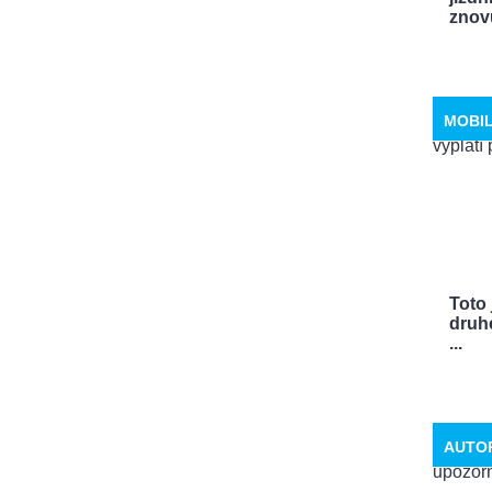
znovu
MOBI
Toto 
druhé
...
AUTO