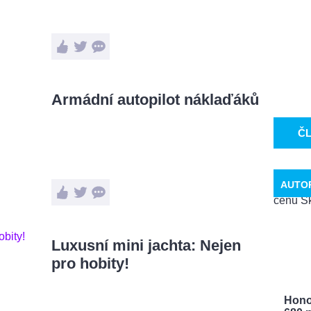
Armádní autopilot náklaďáků
Č
AUTO
Luxusní mini jachta: Nejen
pro hobity!
Hono