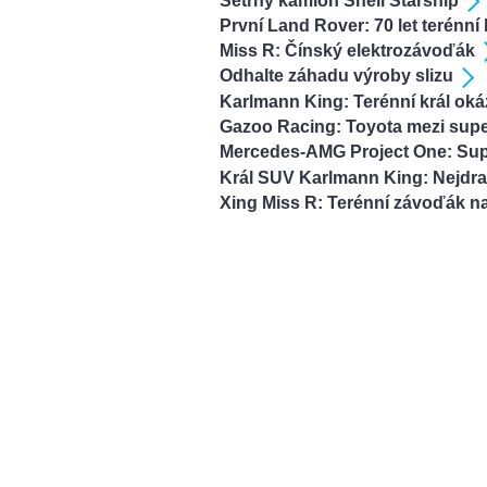
Šetrný kamion Shell Starship
První Land Rover: 70 let terénní
Miss R: Čínský elektrozávoďák
Odhalte záhadu výroby slizu
Karlmann King: Terénní král oká
Gazoo Racing: Toyota mezi sup
Mercedes-AMG Project One: Sup
Král SUV Karlmann King: Nejdraž
Xing Miss R: Terénní závoďák na