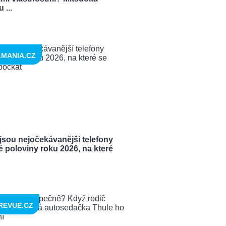
 ...
LMANIA.CZ
jsou nejočekávanější telefony
 poloviny roku 2026, na které
REVUE.CZ