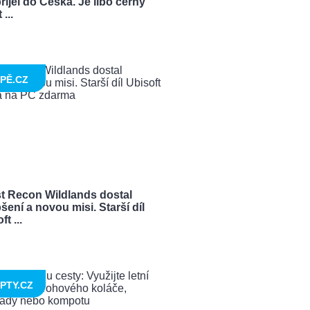
řijel do Česka. Je libo černý
...
PĚ.CZ
t Recon Wildlands dostal
šení a novou misi. Starší díl
t ...
PTY.CZ