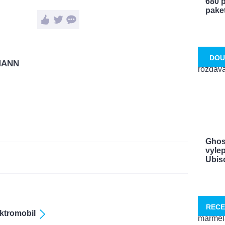
680 p
paket 
DOU
MANN
Ghos
vylep
Ubisof
RECE
ktromobil