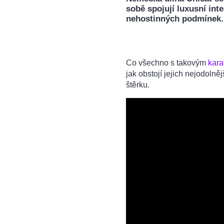
sobě spojují luxusní int
nehostinných podmínek.
Co všechno s takovým
kar
jak obstojí jejich nejodolně
štěrku.