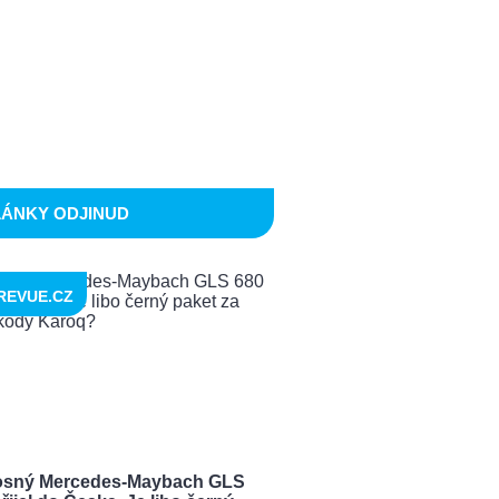
LÁNKY ODJINUD
REVUE.CZ
sný Mercedes-Maybach GLS