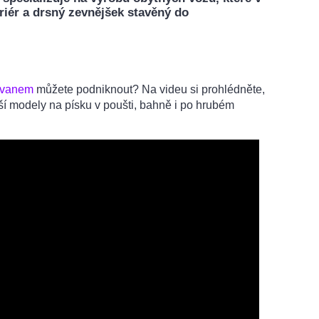
eriér a drsný zevnějšek stavěný do
avanem
můžete podniknout? Na videu si prohlédněte,
jší modely na písku v poušti, bahně i po hrubém