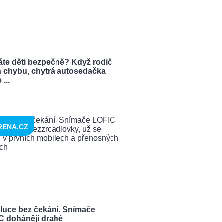
áte děti bezpečně? Když rodič
á chybu, chytrá autosedačka
 ...
RENA.CZ
luce bez čekání. Snímače
C dohánějí drahé