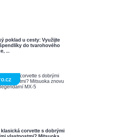
ý poklad u cesty: Využijte
í špendlíky do tvarohového
, ...
TO.CZ
 klasická corvette s dobrými
ími vlastnostmi? Mitsuoka