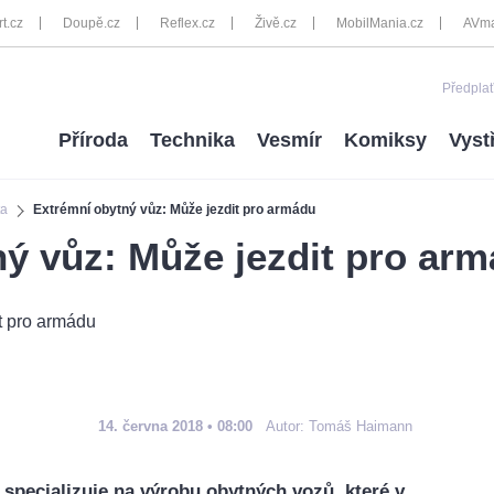
rt.cz
Doupě.cz
Reflex.cz
Živě.cz
MobilMania.cz
AVma
Předplať
Příroda
Technika
Vesmír
Komiksy
Vyst
ta
Extrémní obytný vůz: Může jezdit pro armádu
ý vůz: Může jezdit pro ar
14. června 2018 • 08:00
Autor:
Tomáš Haimann
specializuje na výrobu obytných vozů, které v