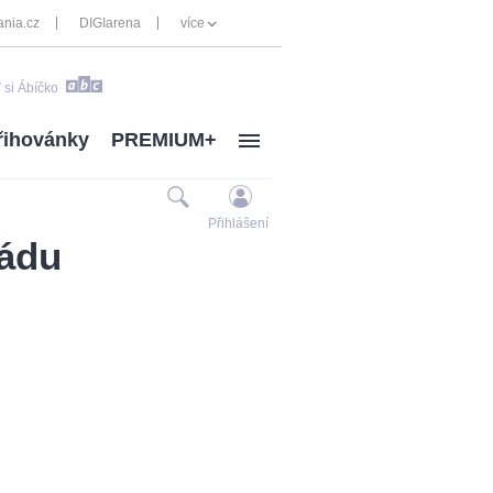
nia.cz
DIGIarena
více
 si Ábíčko
řihovánky
PREMIUM+
Přihlášení
mádu