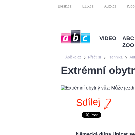
Blesk.cz
E15.cz
Auto.cz
iSpo
VIDEO
ABC
ZOO
Ábíčko.cz
Přečti si
Technika
Au
Extrémní obytn
Sdílej
Německá dílna Unicat se 