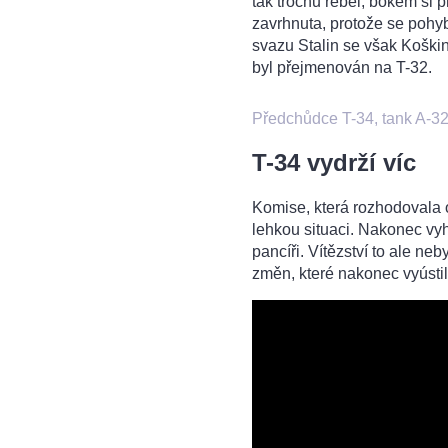
tak trochu rebel, bokem si p
zavrhnuta, protože se poh
svazu Stalin se však Koškin
byl přejmenován na T-32.
Předchůdce T-34, tank A-3
T-34 vydrží víc
Komise, která rozhodovala o
lehkou situaci. Nakonec vy
pancíři. Vítězství to ale ne
změn, které nakonec vyústily