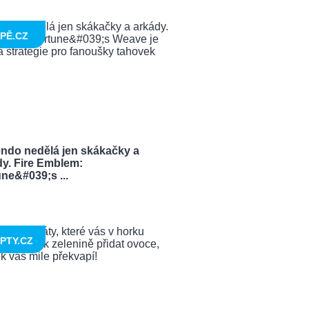
PĚ.CZ
endo nedělá jen skákačky a
dy. Fire Emblem:
ne&#039;s ...
PTY.CZ