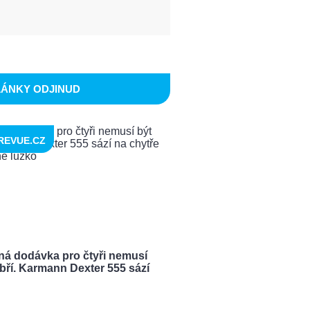
LÁNKY ODJINUD
REVUE.CZ
ná dodávka pro čtyři nemusí
bří. Karmann Dexter 555 sází