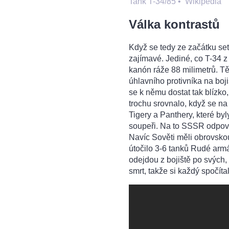
Tank T-34/85
•
Wikipedia
Válka kontrastů
Když se tedy ze začátku set
zajímavé. Jediné, co T-34 z 
kanón ráže 88 milimetrů. T
úhlavního protivníka na boji
se k němu dostat tak blízko, 
trochu srovnalo, když se na
Tigery a Panthery, které by
soupeři. Na to SSSR odpově
Navíc Sověti měli obrovskou
útočilo 3-6 tanků Rudé armá
odejdou z bojiště po svých
smrt, takže si každý spočítal,