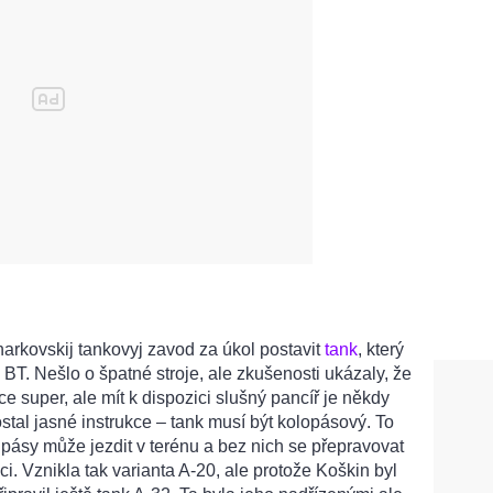
arkovskij tankovyj zavod za úkol postavit
tank
, který
 BT. Nešlo o špatné stroje, ale zkušenosti ukázaly, že
ice super, ale mít k dispozici slušný pancíř je někdy
ostal jasné instrukce – tank musí být kolopásový. To
ásy může jezdit v terénu a bez nich se přepravovat
ici. Vznikla tak varianta A-20, ale protože Koškin byl