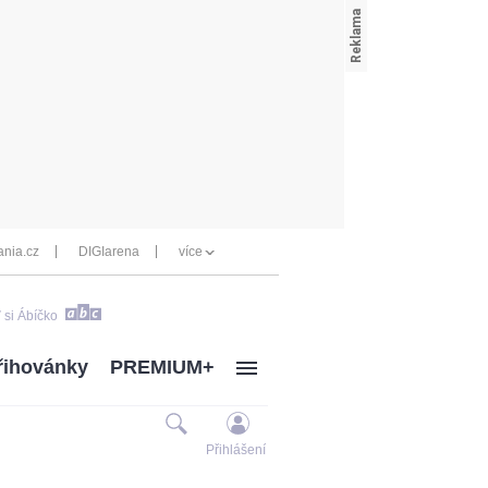
nia.cz
DIGIarena
více
 si Ábíčko
řihovánky
PREMIUM+
Přihlášení