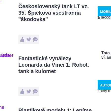
Československý tank LT vz.
35: Špičková všestranná
MOBI
"škodovka"
Toto 
Fantastické vynálezy
ví, a
Leonarda da Vinci 1: Robot,
tank a kulomet
AUTO
Plastikové modely 1: Lepíme