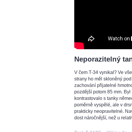
Neporazitelný ta
V čem T-34 vynikal? Ve všem
strany ho měl skloněný pod 
zachování přijatelné hmotno
pozdější potom 85 mm. Byl t
kontrastovalo s tanky němec
poměrně vyspělé, ale v drs
prakticky neopravitelné. Nav
dost náročnější, než u rela