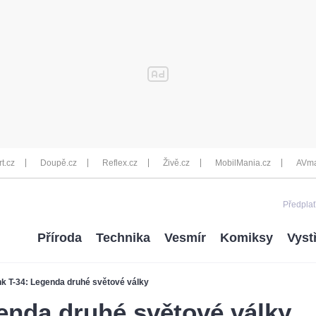
rt.cz
Doupě.cz
Reflex.cz
Živě.cz
MobilMania.cz
AVma
Předplať
Příroda
Technika
Vesmír
Komiksy
Vyst
nk T-34: Legenda druhé světové války
enda druhé světové války