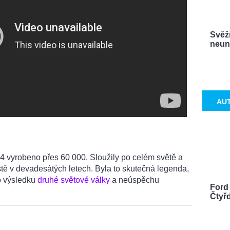
Svěží
neuna
AU
u
4 vyrobeno přes 60 000. Sloužily po celém světě a
tě v devadesátých letech. Byla to skutečná legenda,
o výsledku
druhé světové války
a neúspěchu
Ford
Čtyř