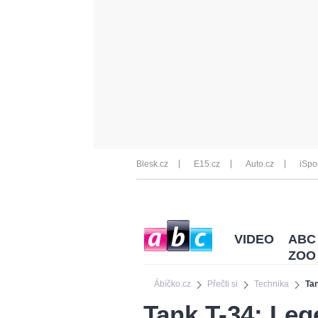
Blesk.cz
E15.cz
Auto.cz
iSpo
VIDEO
ABC
ZOO
Ábíčko.cz
Přečti si
Technika
Ta
Tank T-34: Leg