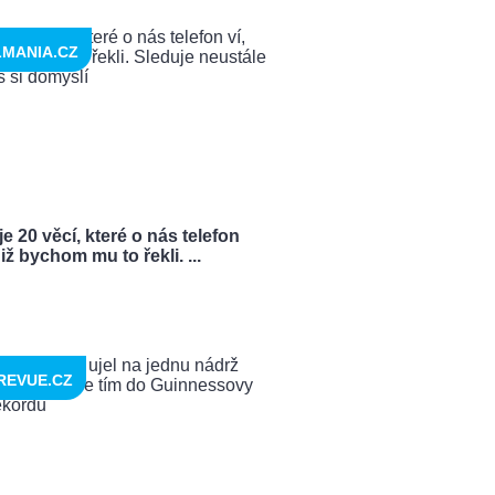
LMANIA.CZ
je 20 věcí, které o nás telefon
niž bychom mu to řekli. ...
REVUE.CZ