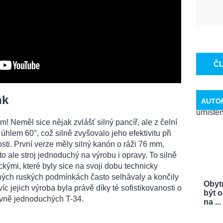
Č
nk
AUTO
! Neměl sice nějak zvlášť silný pancíř, ale z čelní
úhlem 60°, což silně zvyšovalo jeho efektivitu při
sti. První verze měly silný kanón o ráži 76 mm,
o ale stroj jednoduchý na výrobu i opravy. To silně
kými, které byly sice na svoji dobu technicky
ných ruských podmínkách často selhávaly a končily
Obyt
íc jejich výroba byla právě díky té sofistikovanosti o
být o
tivně jednoduchých T-34.
na ...