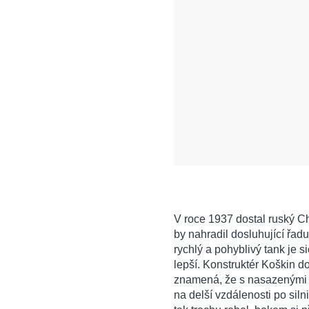
V roce 1937 dostal ruský Ch
by nahradil dosluhující řadu
rychlý a pohyblivý tank je s
lepší. Konstruktér Koškin d
znamená, že s nasazenými p
na delší vzdálenosti po siln