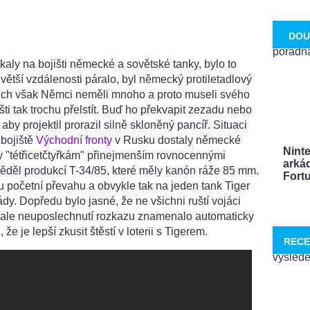
DOU
kaly na bojišti německé a sovětské tanky, bylo to
větší vzdálenosti páralo, byl německý protiletadlový
ěch však Němci neměli mnoho a proto museli svého
šti tak trochu přelstít. Buď ho překvapit zezadu nebo
aby projektil prorazil silně skloněný pancíř. Situaci
 bojiště
Východní fronty
v Rusku dostaly německé
Nint
ly "tétřicetčtyřkám" přinejmenším rovnocennými
arká
děl produkcí T-34/85, které měly kanón ráže 85 mm.
Fortu
 početní převahu a obvykle tak na jeden tank Tiger
dy. Dopředu bylo jasné, že ne všichni ruští vojáci
, ale neuposlechnutí rozkazu znamenalo automaticky
 že je lepší zkusit štěstí v loterii s Tigerem.
RECE