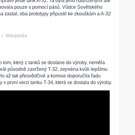
řipravil ještě tank A-32. Ta byla jeho nadřízenými ale
ybovala pouze s pomocí pásů. Vůdce Sovětského
a zastal, oba prototypy připustil ke zkouškám a A-32
2
•
Wikipedia
 tom, který z tanků se dostane do výroby, neměla
hrál původně zavržený T-32, zejména kvůli lepšímu
bylo až tak přesvědčivé a komise doporučila řadu
 v první verzi tanku T-34, která se dostala do výroby.