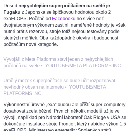
Dosud
nejrychlejším superpočítačem na světě je
Fugaku
z Japonska se špičkovou hodnotou okolo 2
exaFLOPS. Počítač od
Facebooku
ho s více než
dvojnásobným výkonem zastíní, naměřené hodnoty je však
nutné brát s rezervou, stroje totiž nejsou testovány podle
stejných měřítek. Oba každopádně otevírají budoucnost
počítačům nové kategorie.
Vývojáři z Meta Platforms staví jeden z nejrychlejších
počítačů na světě
•
YOUTUBE/META PLATFORMS INC.
Umělý mozek superpočítače se bude učit rozpoznávat
nevhodný obsah na internetu
•
YOUTUBE/META
PLATFORMS INC.
Výkonnostní úrovně „exa” budou ale příští super-computery
dosahovat zcela běžně. Prvních několik modelů už je ve
vývoji, například pro Národní laboratoř Oak Ridge v USA se
dokončuje instalace stroje Frontier, který nabídne výkon 1,5
exaFLOPS. Ministerstvo energetiky Spojených států