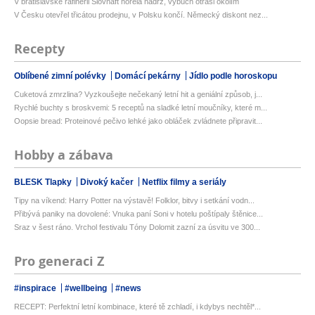
V bratislavské rafinerii Slovnaft hořela nádrž, výbuch otřásl okolím
V Česku otevřel třicátou prodejnu, v Polsku končí. Německý diskont nez...
Recepty
Oblíbené zimní polévky
Domácí pekárny
Jídlo podle horoskopu
Cuketová zmrzlina? Vyzkoušejte nečekaný letní hit a geniální způsob, j...
Rychlé buchty s broskvemi: 5 receptů na sladké letní moučníky, které m...
Oopsie bread: Proteinové pečivo lehké jako obláček zvládnete připravit...
Hobby a zábava
BLESK Tlapky
Divoký kačer
Netflix filmy a seriály
Tipy na víkend: Harry Potter na výstavě! Folklor, bitvy i setkání vodn...
Přibývá paniky na dovolené: Vnuka paní Soni v hotelu poštípaly štěnice...
Sraz v šest ráno. Vrchol festivalu Tóny Dolomit zazní za úsvitu ve 300...
Pro generaci Z
#inspirace
#wellbeing
#news
RECEPT: Perfektní letní kombinace, které tě zchladí, i kdybys nechtěl*...