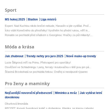
Sport
MS hokej 2025
Biatlon
Liga mistrů
Expert: Nad Kuchtou nikdo brečet nebude, Haraslín si jde vydělat. Proč...
Ícko vtáhl Konečného do přestřelky! Vystřelím ho přední rukou, věří in...
Ronaldo se pochlubil před sňatkem s Georginou: Hračky za půl miliardy!...
Móda a krása
Jak zhubnout
Trendy nehty pro jaro 2025
Nové make-up trendy
Lucie Šlégrová míří na Primu. Překvapení pro sporťáky!
Osvěžení ve Schladmingu: Lamy, ferraty i koulovačka v létě jsou jen pá...
Šťastná Brzobohatá se pochlubila fotkou: Ondřej si neodpustil rýpanec
Pro ženy a maminky
Nejčastější novoroční předsevzetí
Miminko a mráz
Jak vybírat letní
dovolenou
Okurková limonáda
RECEPT: Kynutý švestkový koláč s drobenkou. Klasika, se kterou zaboduj...