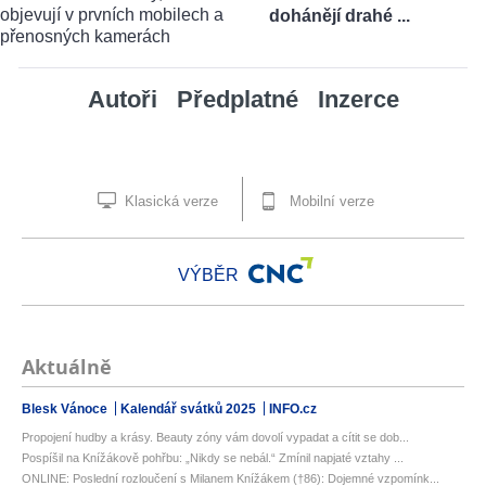
dohánějí drahé ...
Autoři
Předplatné
Inzerce
Klasická verze
Mobilní verze
VÝBĚR
Aktuálně
Blesk Vánoce
Kalendář svátků 2025
INFO.cz
Propojení hudby a krásy. Beauty zóny vám dovolí vypadat a cítit se dob...
Pospíšil na Knížákově pohřbu: „Nikdy se nebál.“ Zmínil napjaté vztahy ...
ONLINE: Poslední rozloučení s Milanem Knížákem (†86): Dojemné vzpomínk...