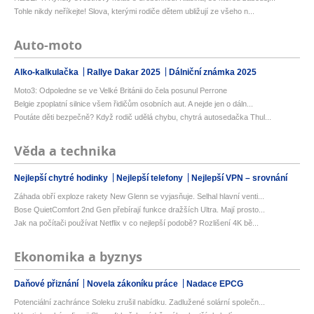
Tohle nikdy neříkejte! Slova, kterými rodiče dětem ubližují ze všeho n...
Auto-moto
Alko-kalkulačka
Rallye Dakar 2025
Dálniční známka 2025
Moto3: Odpoledne se ve Velké Británii do čela posunul Perrone
Belgie zpoplatní silnice všem řidičům osobních aut. A nejde jen o dáln...
Poutáte děti bezpečně? Když rodič udělá chybu, chytrá autosedačka Thul...
Věda a technika
Nejlepší chytré hodinky
Nejlepší telefony
Nejlepší VPN – srovnání
Záhada obří exploze rakety New Glenn se vyjasňuje. Selhal hlavní venti...
Bose QuietComfort 2nd Gen přebírají funkce dražších Ultra. Mají prosto...
Jak na počítači používat Netflix v co nejlepší podobě? Rozlišení 4K bě...
Ekonomika a byznys
Daňové přiznání
Novela zákoníku práce
Nadace EPCG
Potenciální zachránce Soleku zrušil nabídku. Zadlužené solární společn...