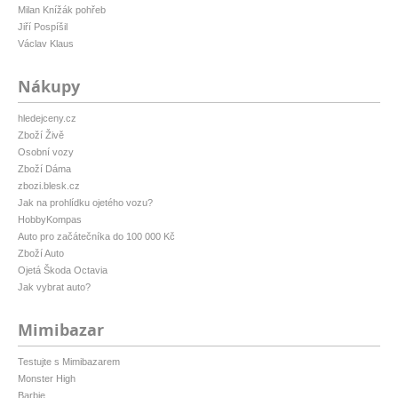
Milan Knížák pohřeb
Jiří Pospíšil
Václav Klaus
Nákupy
hledejceny.cz
Zboží Živě
Osobní vozy
Zboží Dáma
zbozi.blesk.cz
Jak na prohlídku ojetého vozu?
HobbyKompas
Auto pro začátečníka do 100 000 Kč
Zboží Auto
Ojetá Škoda Octavia
Jak vybrat auto?
Mimibazar
Testujte s Mimibazarem
Monster High
Barbie