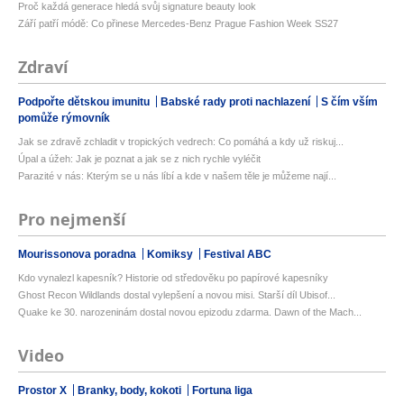
Proč každá generace hledá svůj signature beauty look
Září patří módě: Co přinese Mercedes-Benz Prague Fashion Week SS27
Zdraví
Podpořte dětskou imunitu
Babské rady proti nachlazení
S čím vším
pomůže rýmovník
Jak se zdravě zchladit v tropických vedrech: Co pomáhá a kdy už riskuj...
Úpal a úžeh: Jak je poznat a jak se z nich rychle vyléčit
Parazité v nás: Kterým se u nás líbí a kde v našem těle je můžeme nají...
Pro nejmenší
Mourissonova poradna
Komiksy
Festival ABC
Kdo vynalezl kapesník? Historie od středověku po papírové kapesníky
Ghost Recon Wildlands dostal vylepšení a novou misi. Starší díl Ubisof...
Quake ke 30. narozeninám dostal novou epizodu zdarma. Dawn of the Mach...
Video
Prostor X
Branky, body, kokoti
Fortuna liga