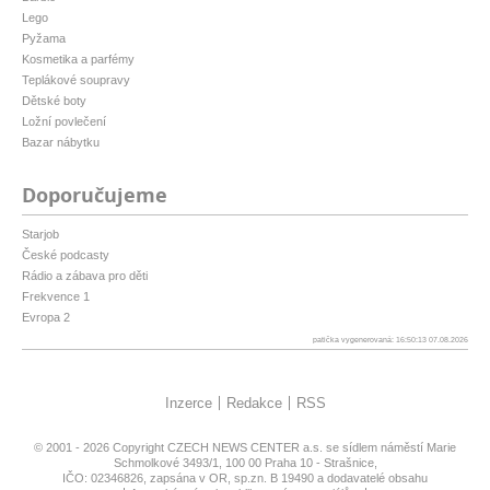
Lego
Pyžama
Kosmetika a parfémy
Teplákové soupravy
Dětské boty
Ložní povlečení
Bazar nábytku
Doporučujeme
Starjob
České podcasty
Rádio a zábava pro děti
Frekvence 1
Evropa 2
patička vygenerovaná: 16:50:13 07.08.2026
Inzerce
Redakce
RSS
© 2001 - 2026 Copyright
CZECH NEWS CENTER a.s.
se sídlem náměstí Marie
Schmolkové 3493/1, 100 00 Praha 10 - Strašnice,
IČO: 02346826, zapsána v OR, sp.zn. B 19490 a dodavatelé obsahu