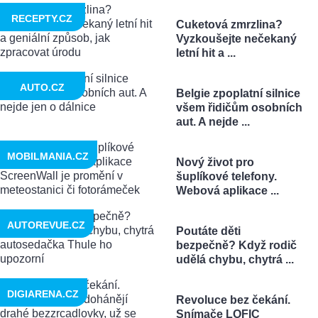
RECEPTY.CZ
Cuketová zmrzlina?
Vyzkoušejte nečekaný
letní hit a ...
AUTO.CZ
Belgie zpoplatní silnice
všem řidičům osobních
aut. A nejde ...
MOBILMANIA.CZ
Nový život pro
šuplíkové telefony.
Webová aplikace ...
AUTOREVUE.CZ
Poutáte děti
bezpečně? Když rodič
udělá chybu, chytrá ...
DIGIARENA.CZ
Revoluce bez čekání.
Snímače LOFIC