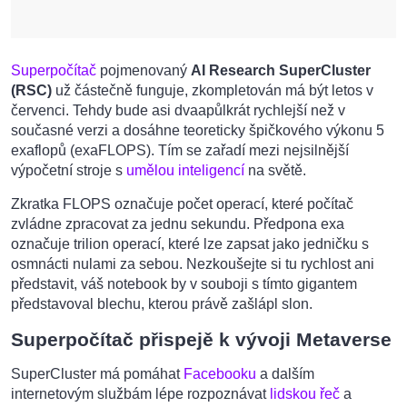
Superpočítač
pojmenovaný
AI Research SuperCluster
(RSC)
už částečně funguje, zkompletován má být letos v
červenci. Tehdy bude asi dvaapůlkrát rychlejší než v
současné verzi a dosáhne teoreticky špičkového výkonu 5
exaflopů (exaFLOPS). Tím se zařadí mezi nejsilnější
výpočetní stroje s
umělou inteligencí
na světě.
Zkratka FLOPS označuje počet operací, které počítač
zvládne zpracovat za jednu sekundu. Předpona exa
označuje trilion operací, které lze zapsat jako jedničku s
osmnácti nulami za sebou. Nezkoušejte si tu rychlost ani
představit, váš notebook by v souboji s tímto gigantem
představoval blechu, kterou právě zašlápl slon.
Superpočítač přispejě k vývoji Metaverse
SuperCluster má pomáhat
Facebooku
a dalším
internetovým službám lépe rozpoznávat
lidskou řeč
a