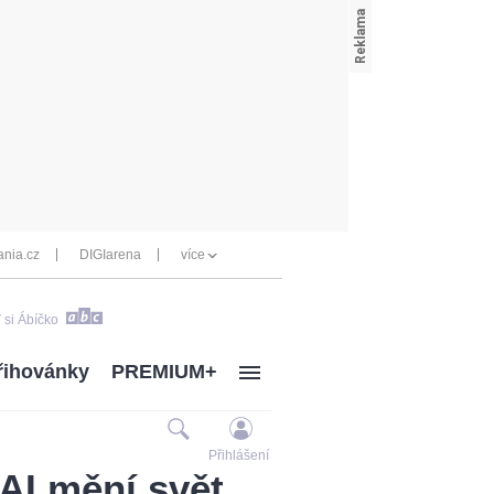
nia.cz
DIGIarena
více
 si Ábíčko
řihovánky
PREMIUM+
Přihlášení
AI mění svět,