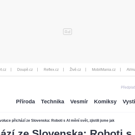
rt.cz
Doupě.cz
Reflex.cz
Živě.cz
MobilMania.cz
AVma
Předplať
Příroda
Technika
Vesmír
Komiksy
Vyst
oluce přichází ze Slovenska: Roboti s AI mění svět, zjistili jsme jak
ází ze Slovenska: Roboti s 