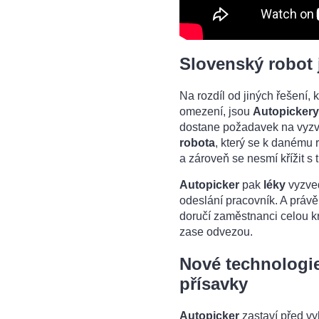
Slovenský robot 
Na rozdíl od jiných řešení, 
omezení, jsou
Autopickery
dostane požadavek na vyzv
robota
, který se k danému r
a zároveň se nesmí křížit s 
Autopicker
pak
léky
vyzved
odeslání pracovník. A právě 
doručí zaměstnanci celou kra
zase odvezou.
Nové technologi
přísavky
Autopicker
zastaví před v