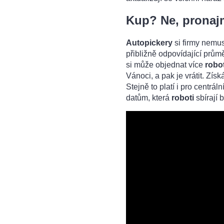
Kup? Ne, pronajmi
Autopickery
si firmy nemu
přibližně odpovídající prů
si může objednat více
robo
Vánoci, a pak je vrátit. Zís
Stejně to platí i pro centrál
datům, která
roboti
sbírají 