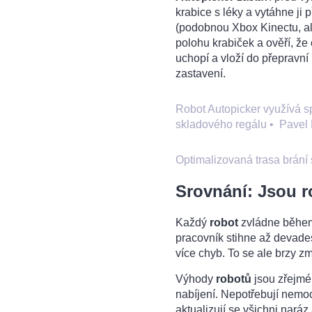
krabice s léky a vytáhne ji
(podobnou Xbox Kinectu, ale
polohu krabiček a ověří, ž
uchopí a vloží do přepravní
zastavení.
Robot Autopicker využívá sp
skladového regálu
•
Pavel 
Optimalizovaná trasa brání
Srovnání: Jsou ro
Každý
robot
zvládne během 
pracovník stihne až devades
více chyb. To se ale brzy zm
Výhody
robotů
jsou zřejmé 
nabíjení. Nepotřebují nemoc
aktualizují se všichni naráz 