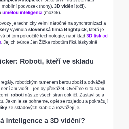
 mobilní podvozek (nohy),
3D vidění
(oči),
 a
umělou inteligenci
(mozek).
rovozy je technicky velmi náročné na synchronizaci a
kery
vyvinula
slovenská firma Brightpick
, která je
ívá přitom pokročilé technologie, například
3D tisk
od
h
. Jejich tvůrce Ján Žižka robotům říká láskyplně
cker: Roboti, kteří ve skladu
i regály, robotickým ramenem berou zboží a odvážejí
u není ani vidět – jen by překážel. Ověříme si to sami.
cemi,
roboti
nás ze všech stran obklíčí. Zastaví se a
stu. Jakmile se pohneme, opět se rozjedou a pokračují
léky
ze skladových krabic a rozvážejí je.
á inteligence a 3D vidění?