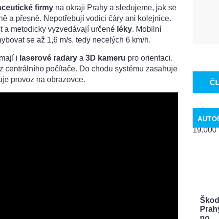
ceutické firmy
na okraji Prahy a sledujeme, jak se
 a přesně. Nepotřebují vodicí čáry ani kolejnice.
t a metodicky vyzvedávají určené
léky
. Mobilní
bovat se až 1,6 m/s, tedy necelých 6 km/h.
mají i
laserové radary
a
3D kameru
pro orientaci.
z centrálního počítače. Do chodu systému zasahuje
duje provoz na obrazovce.
Č
AUTO
Škoda
Prah
po ...