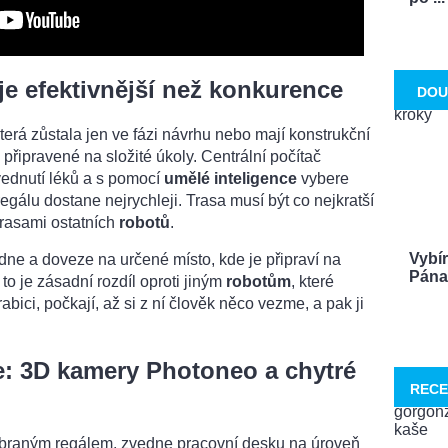
je efektivnější než konkurence
DOU
která zůstala jen ve fázi návrhu nebo mají konstrukční
připravené na složité úkoly. Centrální počítač
ednutí léků a s pomocí
umělé inteligence
vybere
egálu dostane nejrychleji. Trasa musí být co nejkratší
trasami ostatních
robotů
.
Vybí
ne a doveze na určené místo, kde je připraví na
Pána 
to je zásadní rozdíl oproti jiným
robotům
, které
bici, počkají, až si z ní člověk něco vezme, a pak ji
e: 3D kamery Photoneo a chytré
RECE
ybraným regálem, zvedne pracovní desku na úroveň