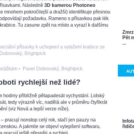
 přísavkami. Následně
3D kamerou Photoneo
 mnohem pokročilejší a dražší) identifikuje přesnou
e odpovídají požadavku. Rameno s přísavkou pak lék
 krabice. Tu zasune zpět na místo a vyrazí k dalšímu
Zmrzl
Pět m
...
eciální přísavky k uchopení a vytažení krabice ze
Dobrovský, Brightpick
 srážkám
•
Pavel Dobrovský, Brightpick
AU
boti rychlejší než lidé?
hodiny přibližně pětapadesát vychystání. Lidský
át, tedy výrazně víc, nadělá ale v průměru čtyřikrát
ění (viz Nová a lepší verze níže).
– pracují nonstop celý rok, stačí jen pauzy na
Info
enskou. A jakmile se objeví vylepšení softwaru,
řidič
a pracují ještě přesněji a rychleji.