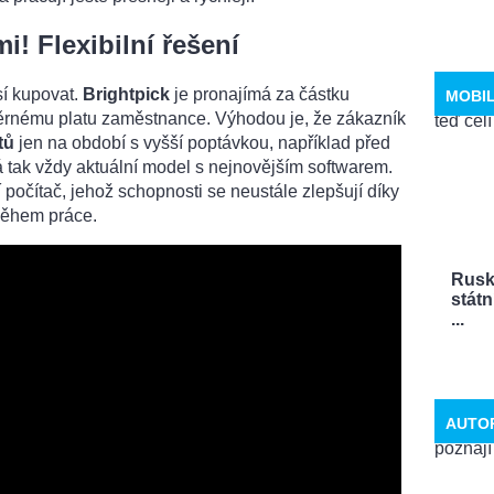
! Flexibilní řešení
sí kupovat.
Brightpick
je pronajímá za částku
MOBI
měrnému platu zaměstnance. Výhodou je, že zákazník
tů
jen na období s vyšší poptávkou, například před
ká tak vždy aktuální model s nejnovějším softwarem.
ní počítač, jehož schopnosti se neustále zlepšují díky
během práce.
Rusk
státn
...
AUTO