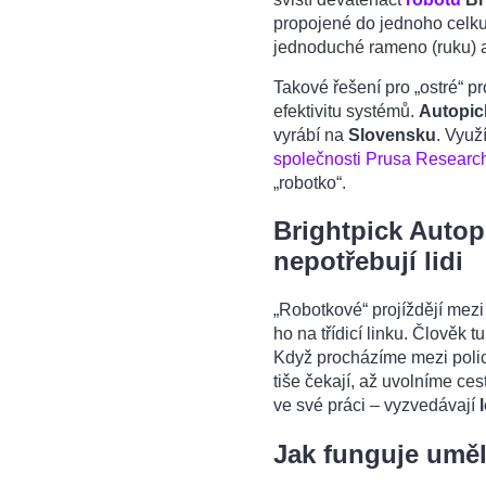
propojené do jednoho celku
jednoduché rameno (ruku)
Takové řešení pro „ostré“ p
efektivitu systémů.
Autopic
vyrábí na
Slovensku
. Využ
společnosti Prusa Researc
„robotko“.
Brightpick Autopi
nepotřebují lidi
„Robotkové“ projíždějí mez
ho na třídicí linku. Člověk t
Když procházíme mezi poli
tiše čekají, až uvolníme ce
ve své práci – vyzvedávají
Jak funguje uměl