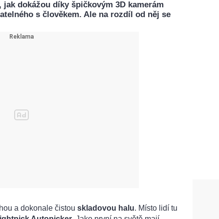
sme, jak dokážou díky špičkovým 3D kamerám
telného s člověkem. Ale na rozdíl od něj se
chou a dokonale čistou
skladovou halu
. Místo lidí tu
ightpick Autopicker
. Jako první na světě mají