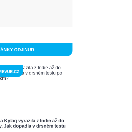
LÁNKY ODJINUD
REVUE.CZ
 Kylaq vyrazila z Indie až do
y. Jak dopadla v drsném testu