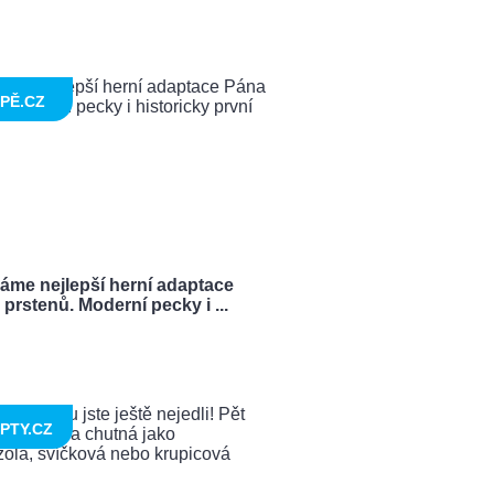
PĚ.CZ
ráme nejlepší herní adaptace
prstenů. Moderní pecky i ...
PTY.CZ