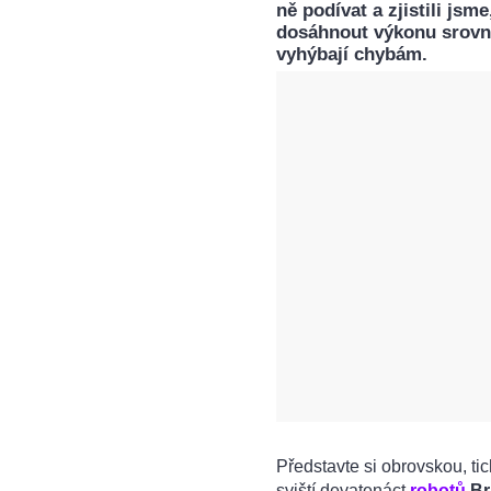
ně podívat a zjistili j
dosáhnout výkonu srovna
vyhýbají chybám.
Představte si obrovskou, ti
sviští devatenáct
robotů
Br