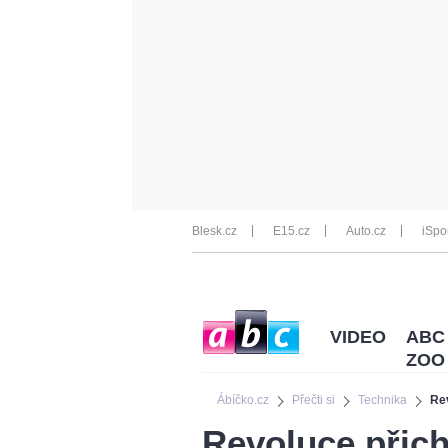
Blesk.cz
E15.cz
Auto.cz
iSpo
VIDEO
ABC
ZOO
Ábíčko.cz
Přečti si
Technika
Rev
Revoluce přich