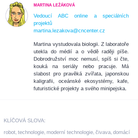
MARTINA LEŽÁKOVÁ
Vedoucí ABC online a speciálních
projektů
martina.lezakova@cncenter.cz
Martina vystudovala biologii. Z laboratoře
utekla do médií a o vědě raději píše.
Dobrodružství moc nemusí, spíš si čte,
kouká na seriály nebo pracuje. Má
slabost pro pravěká zvířata, japonskou
kaligrafii, oceánské ekosystémy, kafe,
futuristické projekty a svého minipejska.
KLÍČOVÁ SLOVA:
robot
technologie
moderní technologie
čivava
domácí
,
,
,
,