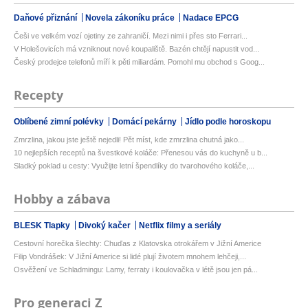
Daňové přiznání
Novela zákoníku práce
Nadace EPCG
Češi ve velkém vozí ojetiny ze zahraničí. Mezi nimi i přes sto Ferrari...
V Holešovicích má vzniknout nové koupaliště. Bazén chtějí napustit vod...
Český prodejce telefonů míří k pěti miliardám. Pomohl mu obchod s Goog...
Recepty
Oblíbené zimní polévky
Domácí pekárny
Jídlo podle horoskopu
Zmrzlina, jakou jste ještě nejedli! Pět míst, kde zmrzlina chutná jako...
10 nejlepších receptů na švestkové koláče: Přenesou vás do kuchyně u b...
Sladký poklad u cesty: Využijte letní špendlíky do tvarohového koláče,...
Hobby a zábava
BLESK Tlapky
Divoký kačer
Netflix filmy a seriály
Cestovní horečka šlechty: Chuďas z Klatovska otrokářem v Jižní Americe
Filip Vondrášek: V Jižní Americe si lidé plují životem mnohem lehčeji,...
Osvěžení ve Schladmingu: Lamy, ferraty i koulovačka v létě jsou jen pá...
Pro generaci Z