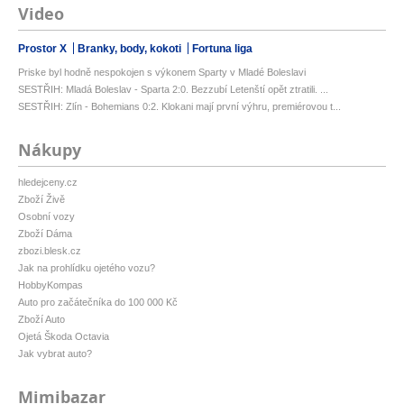
Video
Prostor X
Branky, body, kokoti
Fortuna liga
Priske byl hodně nespokojen s výkonem Sparty v Mladé Boleslavi
SESTŘIH: Mladá Boleslav - Sparta 2:0. Bezzubí Letenští opět ztratili. ...
SESTŘIH: Zlín - Bohemians 0:2. Klokani mají první výhru, premiérovou t...
Nákupy
hledejceny.cz
Zboží Živě
Osobní vozy
Zboží Dáma
zbozi.blesk.cz
Jak na prohlídku ojetého vozu?
HobbyKompas
Auto pro začátečníka do 100 000 Kč
Zboží Auto
Ojetá Škoda Octavia
Jak vybrat auto?
Mimibazar