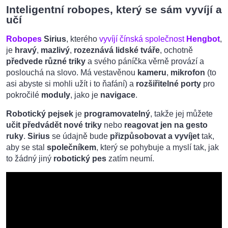
Inteligentní robopes, který se sám vyvíjí a
učí
Robopes
Sirius
, kterého
vyvíjí čínská společnost
Hengbot
,
je
hravý
,
mazlivý
,
rozeznává lidské tváře
, ochotně
předvede různé triky
a svého páníčka věrně provází a
poslouchá na slovo. Má vestavěnou
kameru
,
mikrofon
(to
asi abyste si mohli užít i to ňafání) a
rozšiřitelné porty
pro
pokročilé
moduly
, jako je
navigace
.
Robotický pejsek
je
programovatelný
, takže jej můžete
učit předvádět nové triky
nebo
reagovat jen na gesto
ruky
.
Sirius
se údajně bude
přizpůsobovat a vyvíjet
tak,
aby se stal
společníkem
, který se pohybuje a myslí tak, jak
to žádný jiný
robotický pes
zatím neumí.