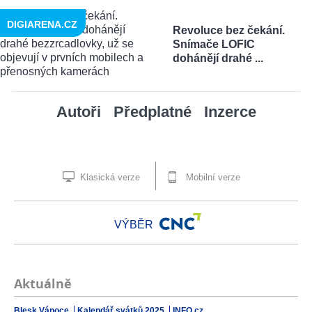
DIGIARENA.CZ
Revoluce bez čekání.
Snímače LOFIC
dohánějí drahé ...
Autoři
Předplatné
Inzerce
Klasická verze
Mobilní verze
VÝBĚR
Aktuálně
Blesk Vánoce
Kalendář svátků 2025
INFO.cz