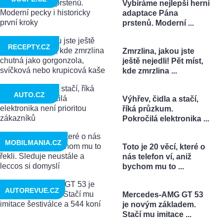
Vybíráme nejlepší herní
adaptace Pána
prstenů. Moderní ...
RECEPTY.CZ
Zmrzlina, jakou jste
ještě nejedli! Pět míst,
kde zmrzlina ...
AUTO.CZ
Výhřev, čidla a stačí,
říká průzkum.
Pokročilá elektronika ...
MOBILMANIA.CZ
Toto je 20 věcí, které o
nás telefon ví, aniž
bychom mu to ...
AUTOREVUE.CZ
Mercedes-AMG GT 53
je novým základem.
Stačí mu imitace ...