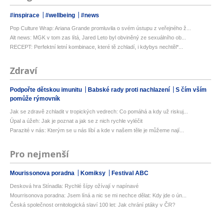
#inspirace
#wellbeing
#news
Pop Culture Wrap: Ariana Grande promluvila o svém ústupu z veřejného ž...
Alt news: MGK v tom zas lítá, Jared Leto byl obviněný ze sexuálního ob...
RECEPT: Perfektní letní kombinace, které tě zchladí, i kdybys nechtěl*...
Zdraví
Podpořte dětskou imunitu
Babské rady proti nachlazení
S čím vším
pomůže rýmovník
Jak se zdravě zchladit v tropických vedrech: Co pomáhá a kdy už riskuj...
Úpal a úžeh: Jak je poznat a jak se z nich rychle vyléčit
Parazité v nás: Kterým se u nás líbí a kde v našem těle je můžeme nají...
Pro nejmenší
Mourissonova poradna
Komiksy
Festival ABC
Desková hra Stínadla: Rychlé šípy ožívají v napínavé
Mourrisonova poradna: Jsem líná a nic se mi nechce dělat: Kdy jde o ún...
Česká společnost ornitologická slaví 100 let: Jak chrání ptáky v ČR?