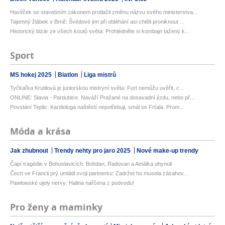
Havlíček se stavebním zákonem protlačil změnu názvu svého ministerstva...
Tajemný žlábek v Brně: Švédové jím při obléhání asi chtěli proniknout ...
Historický bizár ze všech koutů světa: Prohlédněte si kombajn tažený k...
Sport
MS hokej 2025
Biatlon
Liga mistrů
Tyčkařka Krutilová je juniorskou mistryní světa: Furt nemůžu uvěřit, c...
ONLINE: Slavia - Pardubice. Naváží Pražané na dosavadní jízdu, nebo př...
Povstání Teplic: Kardiologa naštěstí nepotřebuji, smál se Frťala. Prom...
Móda a krása
Jak zhubnout
Trendy nehty pro jaro 2025
Nové make-up trendy
Čapí tragédie v Bohuslavicích: Bohdan, Radovan a Amálka uhynuli
Čech ve Francii prý umlátil svoji partnerku: Zadržet ho musela zásahov...
Pawlowské ujely nervy: Halina nařčena z podvodu!
Pro ženy a maminky