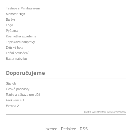
Testujte s Mimibazarem
Monster High
Barbie
Lego
Pyžama
Kosmetika a parfémy
Teplákové soupravy
Dětské boty
Ložní povlečení
Bazar nábytku
Doporučujeme
Starjob
České podcasty
Rádio a zábava pro děti
Frekvence 1
Evropa 2
patička vygenerovaná: 09:40:19 09.08.2026
Inzerce
Redakce
RSS