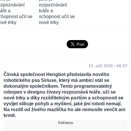
14. září 2025 • 06:07
Čínská společnost Hengbot představila nového
robotického psa Siriuse, který má ambici stát se
dokonalým společníkem. Tento programovatelný
robopes v designu čivavy rozpoznává tváře, učí se
nové triky a díky rozšiřitelným portům a schopnosti se
vyvíjet slibuje pohyb a myšlení, jaké jiní roboti nemají.
Na rozdíl od živého mazlíčka ho ale nemusíte venčit ani
krmit.