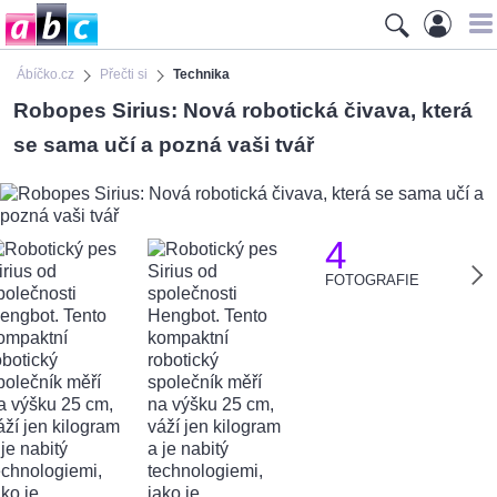
Ábíčko.cz
Přečti si
Technika
Robopes Sirius: Nová robotická čivava, která
se sama učí a pozná vaši tvář
4
FOTOGRAFIE