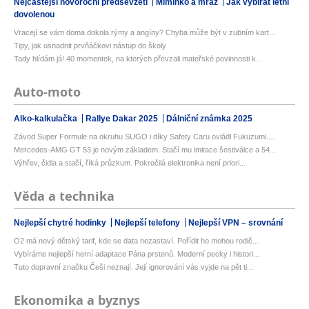
Nejčastější novoroční předsevzetí
Miminko a mráz
Jak vybírat letní
dovolenou
Vracejí se vám doma dokola rýmy a angíny? Chyba může být v zubním kart...
Tipy, jak usnadnit prvňáčkovi nástup do školy
Tady hlídám já! 40 momentek, na kterých převzali mateřské povinnosti k...
Auto-moto
Alko-kalkulačka
Rallye Dakar 2025
Dálniční známka 2025
Závod Super Formule na okruhu SUGO i díky Safety Caru ovládl Fukuzumi....
Mercedes-AMG GT 53 je novým základem. Stačí mu imitace šestiválce a 54...
Výhřev, čidla a stačí, říká průzkum. Pokročilá elektronika není priori...
Věda a technika
Nejlepší chytré hodinky
Nejlepší telefony
Nejlepší VPN – srovnání
O2 má nový dětský tarif, kde se data nezastaví. Pořídit ho mohou rodič...
Vybíráme nejlepší herní adaptace Pána prstenů. Moderní pecky i histori...
Tuto dopravní značku Češi neznají. Její ignorování vás vyjde na pět ti...
Ekonomika a byznys