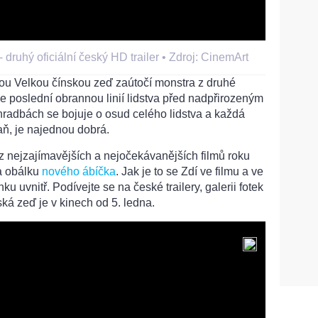
 druhý oficiální český HD trailer •
Zdroj: CinemArt
ou Velkou čínskou zeď zaútočí monstra z druhé
je poslední obrannou linií lidstva před nadpřirozeným
hradbách se bojuje o osud celého lidstva a každá
aň, je najednou dobrá.
z nejzajímavějších a nejočekávanějších filmů roku
na obálku
nového ábíčka
. Jak je to se Zdí ve filmu a ve
ku uvnitř. Podívejte se na české trailery, galerii fotek
nská zeď je v kinech od 5. ledna.