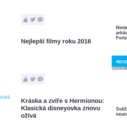
Nint
arká
Fortu
Nejlepší filmy roku 2016
RECE
Kráska a zvíře s Hermionou:
Klasická disneyovka znovu
Svěží
neuna
ožívá