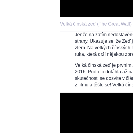
Velká čínská zeď (The Great Wall) -
Jenže na zatím nedostavěn
strany. Ukazuje se, že Zeď 
zlem. Na velkých čínských 
ruka, která drží nějakou zbr
Velká čínská zeď je prvním 
2016. Proto to dotáhla až 
skutečnosti se dozvíte v člán
z filmu a těšte se! Velká čí