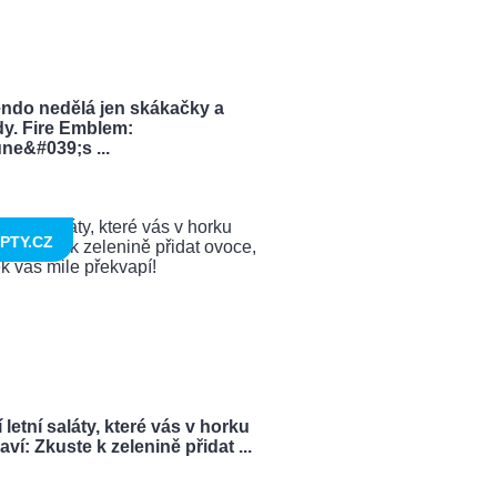
endo nedělá jen skákačky a
dy. Fire Emblem:
ne&#039;s ...
PTY.CZ
 letní saláty, které vás v horku
ví: Zkuste k zelenině přidat ...