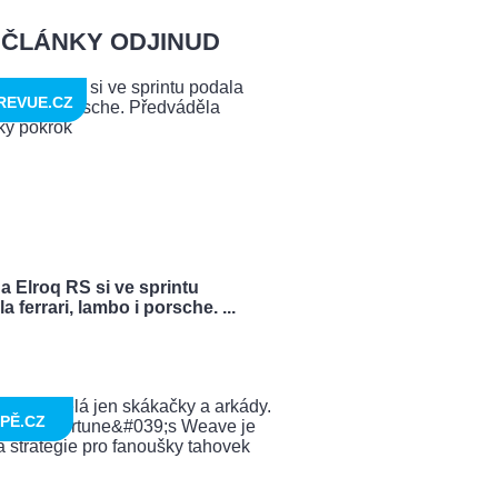
ČLÁNKY ODJINUD
REVUE.CZ
 Elroq RS si ve sprintu
a ferrari, lambo i porsche. ...
PĚ.CZ