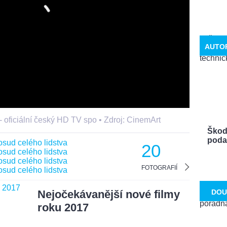
AUTO
- oficiální český HD TV spo •
Zdroj: CinemArt
Škoda
podal
20
FOTOGRAFIÍ
Nejočekávanější nové filmy
DOU
roku 2017