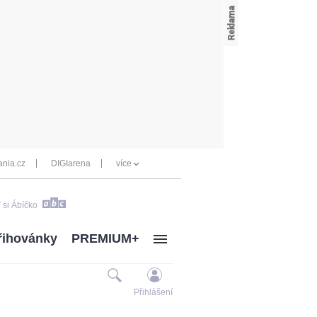
nia.cz
DIGIarena
více
 si Ábíčko
řihovánky
PREMIUM+
Přihlášení