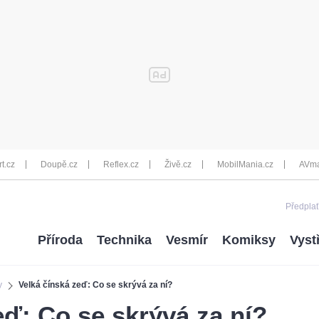
rt.cz
Doupě.cz
Reflex.cz
Živě.cz
MobilMania.cz
AVma
Předplať
Příroda
Technika
Vesmír
Komiksy
Vyst
y
Velká čínská zeď: Co se skrývá za ní?
eď: Co se skrývá za ní?