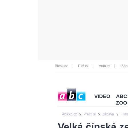
Blesk.cz
E15.cz
Auto.cz
iSpo
VIDEO
ABC
ZOO
Ábíčko.cz
Přečti si
Zábava
Film
Velká čínská z