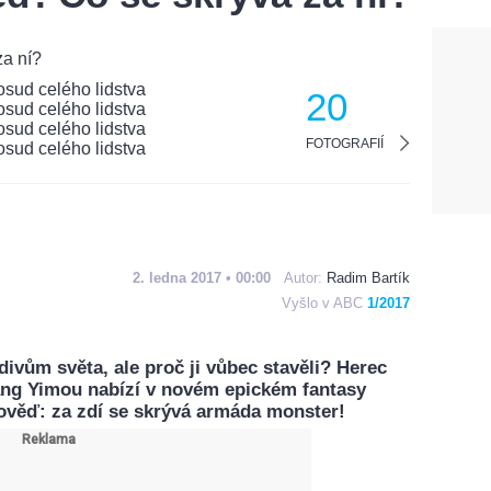
20
FOTOGRAFIÍ
2. ledna 2017 • 00:00
Autor:
Radim Bartík
Vyšlo v ABC
1/2017
 divům světa, ale proč ji vůbec stavěli? Herec
ang Yimou nabízí v novém epickém fantasy
věď: za zdí se skrývá armáda monster!