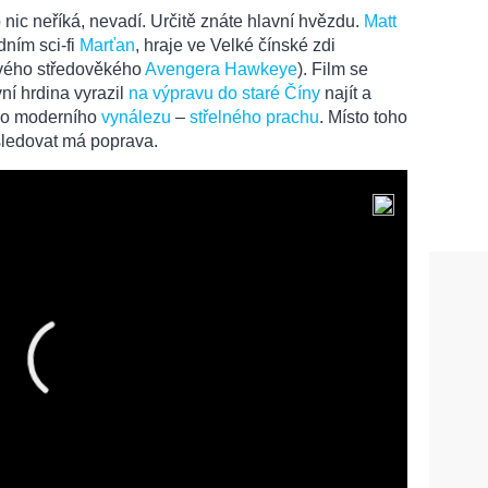
 nic neříká, nevadí. Určitě znáte hlavní hvězdu.
Matt
ádním sci-fi
Marťan
, hraje ve Velké čínské zdi
ového středověkého
Avengera Hawkeye
). Film se
vní hrdina vyrazil
na výpravu do staré Číny
najít a
ího moderního
vynálezu
–
střelného prachu
. Místo toho
sledovat má poprava.