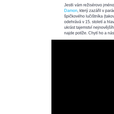
Jestli vám režisérovo jméno
Damon
, který zazářil v par
špičkového lučištníka (tak
odehrává v 15. století a hla
ukrást tajemství nejnovějš
najde potíže. Chytí ho a ná