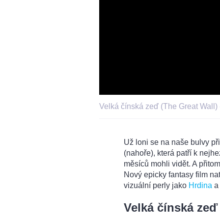
Velká čínská zeď (The Great Wall) -
Už loni se na naše bulvy př
(nahoře), která patří k nej
měsíců mohli vidět. A přitom 
Nový epicky fantasy film na
vizuální perly jako
Hrdina
Velká čínská zeď