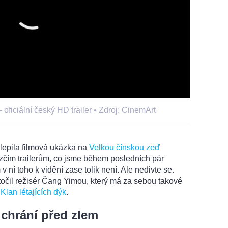
 oficiální český HD trailer •
Zdroj: CinemArt
ilepila filmová ukázka na
Velkou čínskou zeď
hezčím trailerům, co jsme během posledních pár
v ní toho k vidění zase tolik není. Ale nedivte se.
točil režisér Čang Yimou, který má za sebou takové
a
Klan létajících dýk
.
 chrání před zlem