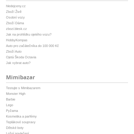
hledejceny.cz
Zboží Živě
Osobní vozy
Zboží Dáma
zbozi.blesk.cz
Jak na prohlídku ojetého vozu?
HobbyKompas
Auto pro začátečníka do 100 000 Kč
Zboží Auto
Ojetá Škoda Octavia
Jak vybrat auto?
Mimibazar
Testujte s Mimibazarem
Monster High
Barbie
Lego
Pyžama
Kosmetika a parfémy
Teplákové soupravy
Dětské boty
Ložní povlečení