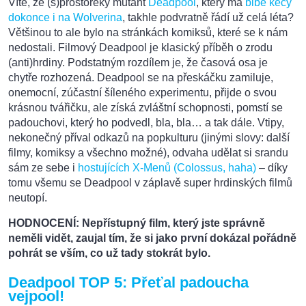
Víte, že (s)prostořeký mutant
Deadpool
, který má
blbé kecy
dokonce i na Wolverina
, takhle podvratně řádí už celá léta?
Většinou to ale bylo na stránkách komiksů, které se k nám
nedostali. Filmový Deadpool je klasický příběh o zrodu
(anti)hrdiny. Podstatným rozdílem je, že časová osa je
chytře rozhozená. Deadpool se na přeskáčku zamiluje,
onemocní, zúčastní šíleného experimentu, přijde o svou
krásnou tvářičku, ale získá zvláštní schopnosti, pomstí se
padouchovi, který ho podvedl, bla, bla… a tak dále. Vtipy,
nekonečný příval odkazů na popkulturu (jinými slovy: další
filmy, komiksy a všechno možné), odvaha udělat si srandu
sám ze sebe i
hostujících X-Menů (Colossus, haha)
– díky
tomu všemu se Deadpool v záplavě super hrdinských filmů
neutopí.
HODNOCENÍ: Nepřístupný film, který jste správně
neměli vidět, zaujal tím, že si jako první dokázal pořádně
pohrát se vším, co už tady stokrát bylo.
Deadpool TOP 5: Přeťal padoucha
vejpool!