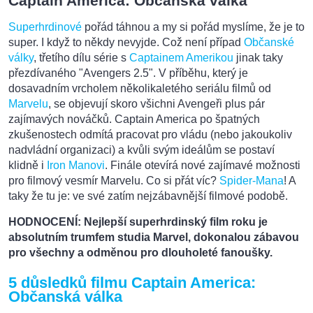
Captain America: Občanská válka
Superhrdinové
pořád táhnou a my si pořád myslíme, že je to
super. I když to někdy nevyjde. Což není případ
Občanské
války
, třetího dílu série s
Captainem Amerikou
jinak taky
přezdívaného "Avengers 2.5". V příběhu, který je
dosavadním vrcholem několikaletého seriálu filmů od
Marvelu
, se objevují skoro všichni Avengeři plus pár
zajímavých nováčků. Captain America po špatných
zkušenostech odmítá pracovat pro vládu (nebo jakoukoliv
nadvládní organizaci) a kvůli svým ideálům se postaví
klidně i
Iron Manovi
. Finále otevírá nové zajímavé možnosti
pro filmový vesmír Marvelu. Co si přát víc?
Spider-Mana
! A
taky že tu je: ve své zatím nejzábavnější filmové podobě.
HODNOCENÍ: Nejlepší superhrdinský film roku je
absolutním trumfem studia Marvel, dokonalou zábavou
pro všechny a odměnou pro dlouholeté fanoušky.
5 důsledků filmu Captain America:
Občanská válka