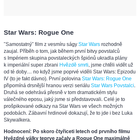
Star Wars: Rogue One
"Samostatný" film z vesmíru ságy
Star Wars
rozhodně
zaujal. Příběh o tom, jak během první bitvy povstalců
s Impériem skupina povstaleckých špiónů ukradla plány
k imperiální super zbrani
Hvězdě smrti
, jsme chtěli vidět už
od té doby… no když jsme poprvé viděli Star Wars: Epizodu
IV (to je fakt dávno). První polovina
Star Wars: Rogue One
připomíná drsnější hranou verzi seriálu
Star Wars Povstalci
.
Druhá se odehrává přesně v tom dramatickém stylu
válečného eposu, jaký jsme si představovali. Celé je to
prošpikované odkazy na Star Wars ve všech možných
podobách. Zábavní hrdinové dokazují, že to jde i bez Luka
Skywalkera.
Hodnocení: Po skoro čtyřiceti letech od prvního filmu
Hvězdné války teprve začaly a Rogue One maximálně