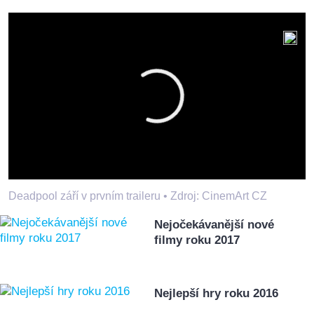
Deadpool září v prvním traileru •
Zdroj: CinemArt CZ
Nejočekávanější nové
filmy roku 2017
Nejlepší hry roku 2016