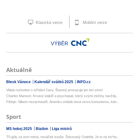
Klasická verze
Mobilní verze
VÝBĚR
Aktuálně
Blesk Vánoce
Kalendář svátků 2025
INFO.cz
Vláda rozhodne o střídání času: Šťastný prosazuje jen ten zimní
Charles Manson: Krvavý kejklíř a psychopat, který svými zločiny navždy...
Fištejn: Slibem nezarmoutíš. Ameriku ovládá nová verze komunismu, kter...
Sport
MS hokej 2025
Biatlon
Liga mistrů
Tři góly za osm minut, nováček kouše. Šokovaný Oulehla: Je to na ho*no...