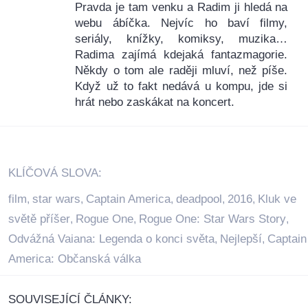
Pravda je tam venku a Radim ji hledá na
webu ábíčka. Nejvíc ho baví filmy,
seriály, knížky, komiksy, muzika…
Radima zajímá kdejaká fantazmagorie.
Někdy o tom ale raději mluví, než píše.
Když už to fakt nedává u kompu, jde si
hrát nebo zaskákat na koncert.
KLÍČOVÁ SLOVA:
film
star wars
Captain America
deadpool
2016
Kluk ve
,
,
,
,
,
světě příšer
Rogue One
Rogue One: Star Wars Story
,
,
,
Odvážná Vaiana: Legenda o konci světa
Nejlepší
Captain
,
,
America: Občanská válka
SOUVISEJÍCÍ ČLÁNKY: