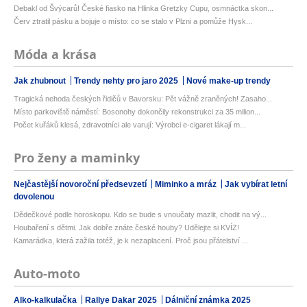
Debakl od Švýcarů! České fiasko na Hlinka Gretzky Cupu, osmnáctka skon...
Červ ztratil pásku a bojuje o místo: co se stalo v Plzni a pomůže Hysk...
Móda a krása
Jak zhubnout
Trendy nehty pro jaro 2025
Nové make-up trendy
Tragická nehoda českých řidičů v Bavorsku: Pět vážně zraněných! Zasaho...
Místo parkoviště náměstí: Bosonohy dokončily rekonstrukci za 35 milion...
Počet kuřáků klesá, zdravotníci ale varují: Výrobci e-cigaret lákají m...
Pro ženy a maminky
Nejčastější novoroční předsevzetí
Miminko a mráz
Jak vybírat letní
dovolenou
Dědečkové podle horoskopu. Kdo se bude s vnoučaty mazlit, chodit na vý...
Houbaření s dětmi. Jak dobře znáte české houby? Udělejte si KVÍZ!
Kamarádka, která zažila totéž, je k nezaplacení. Proč jsou přátelství ...
Auto-moto
Alko-kalkulačka
Rallye Dakar 2025
Dálniční známka 2025