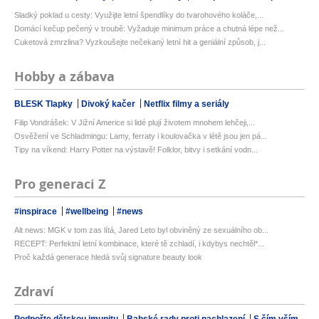
Sladký poklad u cesty: Využijte letní špendlíky do tvarohového koláče,...
Domácí kečup pečený v troubě: Vyžaduje minimum práce a chutná lépe než...
Cuketová zmrzlina? Vyzkoušejte nečekaný letní hit a geniální způsob, j...
Hobby a zábava
BLESK Tlapky
Divoký kačer
Netflix filmy a seriály
Filip Vondrášek: V Jižní Americe si lidé plují životem mnohem lehčeji,...
Osvěžení ve Schladmingu: Lamy, ferraty i koulovačka v létě jsou jen pá...
Tipy na víkend: Harry Potter na výstavě! Folklor, bitvy i setkání vodn...
Pro generaci Z
#inspirace
#wellbeing
#news
Alt news: MGK v tom zas lítá, Jared Leto byl obviněný ze sexuálního ob...
RECEPT: Perfektní letní kombinace, které tě zchladí, i kdybys nechtěl*...
Proč každá generace hledá svůj signature beauty look
Zdraví
Podpořte dětskou imunitu
Babské rady proti nachlazení
S čím vším