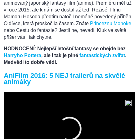
animovaný japonský fantasy film (anime). Premiéru měl už
v roce 2015, ale k nám se dostal až teď. Režisér filmu
Mamoru Hosoda předtím natočil neméně povedený příběh
O dívce, která proskočila časem. Znáte
Princeznu Monoke
nebo Cestu do fantazie? Jestli ne, nevadí. Kluk ve světě
příšer vás i tak chytne.
HODNOCENÍ: Nejlepší letošní fantasy se obejde bez
Harryho Pottera
, ale i tak je plné
fantastických zvířat
.
Medvědi to dobře vědí.
AniFilm 2016: 5 NEJ trailerů na skvělé
animáky