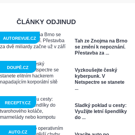
ČLÁNKY ODJINUD
AUTOREVUE.CZ
Tah ze Znojma na Brno
se změní k nepoznání.
Přestavba za ...
DOUPĚ.CZ
Vyzkoušejte český
kyberpunk. V
Netspectre se stanete
...
RECEPTY.CZ
Sladký poklad u cesty:
Využijte letní špendlíky
do ...
AUTO.CZ
Vracíte auto po