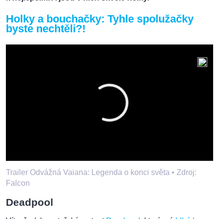
Holky a bouchačky: Tyhle spolužačky
byste nechtěli?!
Trailer Odvážná Vaiana: Legenda o konci světa •
Zdroj:
Falcon
Deadpool