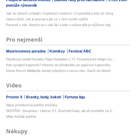
pomůže rýmovník
Jak se zdravě zchladit v tropických vedrech: Co pomáhá a kdy už riskuj...
Úpal a úžeh: Jak je poznat a jak se z nich rychle vyléčit
Parazité v nás: Kterým se u nás líbí a kde v našem těle je můžeme nají...
Pro nejmenší
Mourissonova poradna
Komiksy
Festival ABC
Plastikový model Handley Page Hampden 1:72: Postavili jsme létající ku...
Kdo vynalezl kapesník? Historie od středověku po papírové kapesníky
Ghost Recon Wildlands dostal vylepšení a novou misi. Starší díl Ubisof...
Video
Prostor X
Branky, body, kokoti
Fortuna liga
Klaus promluvil na pohřbu Knížáka
SESTŘIH: Zbrojovka - Liberec 0:1. Rozhodl Dulay, ale při premiéře za S...
Milan Knížák pohřeb
Nákupy