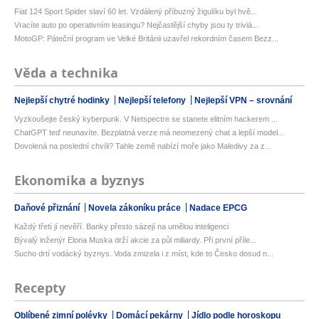
Fiat 124 Sport Spider slaví 60 let. Vzdálený příbuzný žigulíku byl hvě...
Vracíte auto po operativním leasingu? Nejčastější chyby jsou ty triviá...
MotoGP: Páteční program ve Velké Británii uzavřel rekordním časem Bezz...
Věda a technika
Nejlepší chytré hodinky
Nejlepší telefony
Nejlepší VPN – srovnání
Vyzkoušejte český kyberpunk. V Netspectre se stanete elitním hackerem ...
ChatGPT teď neunavíte. Bezplatná verze má neomezený chat a lepší model...
Dovolená na poslední chvíli? Tahle země nabízí moře jako Maledivy za z...
Ekonomika a byznys
Daňové přiznání
Novela zákoníku práce
Nadace EPCG
Každý třetí jí nevěří. Banky přesto sázejí na umělou inteligenci
Bývalý inženýr Elona Muska drží akcie za půl miliardy. Při první příle...
Sucho drtí vodácký byznys. Voda zmizela i z míst, kde to Česko dosud n...
Recepty
Oblíbené zimní polévky
Domácí pekárny
Jídlo podle horoskopu