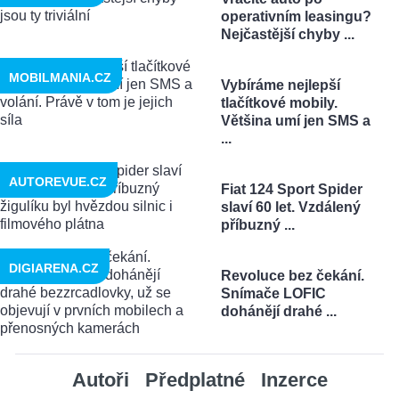
operativním leasingu?
Nejčastější chyby ...
MOBILMANIA.CZ
Vybíráme nejlepší
tlačítkové mobily.
Většina umí jen SMS a
...
AUTOREVUE.CZ
Fiat 124 Sport Spider
slaví 60 let. Vzdálený
příbuzný ...
DIGIARENA.CZ
Revoluce bez čekání.
Snímače LOFIC
dohánějí drahé ...
Autoři
Předplatné
Inzerce