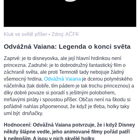
Kluk ve světě příšer •
Zdroj: AČFK
Odvážná Vaiana: Legenda o konci světa
Zaprvé: je to disneyovka, ale její hlavní hrdinkou není
princezna. Zadruhé: je to dobrodružný fantastický film o
záchraně světa, ale proti Temnotě tady nebojuje žádný
všemocný hrdina.
Odvážná Vaiana
je dcerou polynéského
náčelníka (tak dobře, tím pádem je tak trochu princeznou) a
díky dobré povaze si poradí s ješitným polobohem,
mrňavými piráty i spoustou příšer. Občas není na škodu si
pořádně nahlas připomenout, že když je třeba, holky taky
umí být drsňačky.
Hodnocení: Odvážná Vaiana potvrzuje, že i když Disney
někdy šlápne vedle, jeho animované filmy pořád patří
k nejlepším. A jsou v nich skvělé holky.