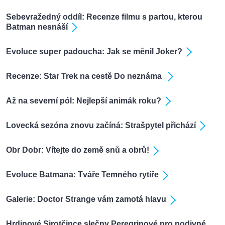
Sebevražedný oddíl: Recenze filmu s partou, kterou
Batman nesnáší
Evoluce super padoucha: Jak se měnil Joker?
Recenze: Star Trek na cestě Do neznáma
Až na severní pól: Nejlepší animák roku?
Lovecká sezóna znovu začíná: Strašpytel přichází
Obr Dobr: Vítejte do země snů a obrů!
Evoluce Batmana: Tváře Temného rytíře
Galerie: Doctor Strange vám zamotá hlavu
Hrdinové Sirotčince slečny Peregrinové pro podivné