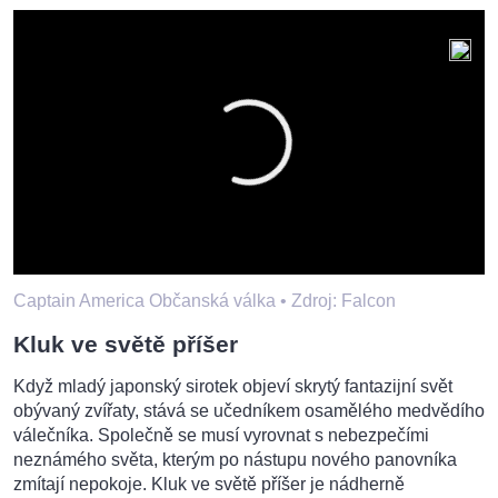
Captain America Občanská válka •
Zdroj: Falcon
Kluk ve světě příšer
Když mladý japonský sirotek objeví skrytý fantazijní svět
obývaný zvířaty, stává se učedníkem osamělého medvědího
válečníka. Společně se musí vyrovnat s nebezpečími
neznámého světa, kterým po nástupu nového panovníka
zmítají nepokoje. Kluk ve světě příšer je nádherně