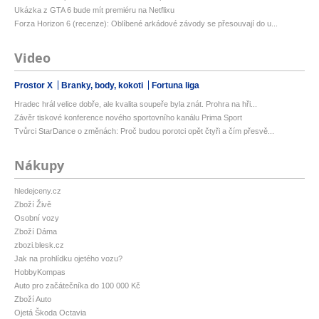
Ukázka z GTA 6 bude mít premiéru na Netflixu
Forza Horizon 6 (recenze): Oblíbené arkádové závody se přesouvají do u...
Video
Prostor X
Branky, body, kokoti
Fortuna liga
Hradec hrál velice dobře, ale kvalita soupeře byla znát. Prohra na hři...
Závěr tiskové konference nového sportovního kanálu Prima Sport
Tvůrci StarDance o změnách: Proč budou porotci opět čtyři a čím přesvě...
Nákupy
hledejceny.cz
Zboží Živě
Osobní vozy
Zboží Dáma
zbozi.blesk.cz
Jak na prohlídku ojetého vozu?
HobbyKompas
Auto pro začátečníka do 100 000 Kč
Zboží Auto
Ojetá Škoda Octavia