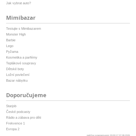
Jak vybrat auto?
Mimibazar
Testujte s Mimibazarem
Monster High
Barbie
Lego
Pyžama
Kosmetika a parfémy
Teplákové soupravy
Dětské boty
Ložní povlečení
Bazar nábytku
Doporučujeme
Starjob
České podcasty
Rádio a zábava pro děti
Frekvence 1
Evropa 2
patička vygenerovaná: 03:00:17 07.08.2026