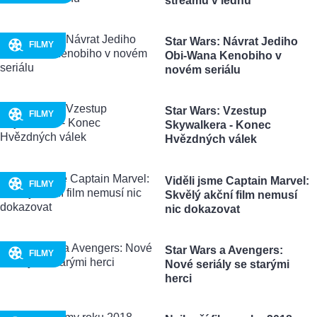
streamu v lednu
Star Wars: Návrat Jediho
FILMY
Obi-Wana Kenobiho v
novém seriálu
Star Wars: Vzestup
FILMY
Skywalkera - Konec
Hvězdných válek
Viděli jsme Captain Marvel:
FILMY
Skvělý akční film nemusí
nic dokazovat
Star Wars a Avengers:
FILMY
Nové seriály se starými
herci