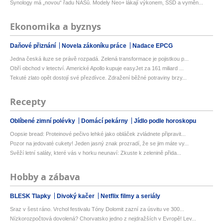
Synology má „novou“ řadu NASů. Modely Neo+ lákají výkonem, SSD a vyměn...
Ekonomika a byznys
Daňové přiznání
Novela zákoníku práce
Nadace EPCG
Jedna česká iluze se právě rozpadá. Zelená transformace je pojistkou p...
Obří obchod v letectví. Americké Apollo kupuje easyJet za 161 miliard ...
Tekuté zlato opět dostojí své přezdívce. Zdražení běžné potraviny brzy...
Recepty
Oblíbené zimní polévky
Domácí pekárny
Jídlo podle horoskopu
Oopsie bread: Proteinové pečivo lehké jako obláček zvládnete připravit...
Pozor na jedovaté cukety! Jeden jasný znak prozradí, že se jim máte vy...
Svěží letní saláty, které vás v horku neunaví: Zkuste k zelenině přida...
Hobby a zábava
BLESK Tlapky
Divoký kačer
Netflix filmy a seriály
Sraz v šest ráno. Vrchol festivalu Tóny Dolomit zazní za úsvitu ve 300...
Nízkorozpočtová dovolená? Chorvatsko jedno z nejdražších v Evropě! Lev...