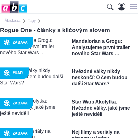
Ábíčko.cz
Tagy
Rogue One - články s klíčovým slovem
Mandalorian a Grogu:
ZÁBAVA
Analyzujeme první trailer
nového Star Wars …
Hvězdné války nikdy
FILMY
neskončí: O čem budou
další Star Wars?
Star Wars Akolytka:
ZÁBAVA
Hvězdné války, jaké jsme
ještě neviděli
Nej filmy a seriály na
ZÁBAVA