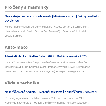
Pro ženy a maminky
Nejčastější novoroční předsevzetí
Miminko a mráz
Jak vybírat letní
dovolenou
Konec nudného ladění do jednoho dekoru: Naučte se, jak v interiéru kom...
Hlasatelka a moderátorka Saskia Burešová (80) - Smrt manžela ji zdrtil...
Veggie Burritos
Auto-moto
Alko-kalkulačka
Rallye Dakar 2025
Dálniční známka 2025
Více než polovina Němců je pro zrušení neomezené rychlosti. Vláda řekl...
Manthey slaví 30 let: Dopřejte svému Porsche závodní DNA z Nürburgring...
Dacia, Ford i Suzuki zastavují linky. Vyschlý Dunaj drtí energetiku Ba...
Věda a technika
Nejlepší chytré hodinky
Nejlepší telefony
Nejlepší VPN – srovnání
Co dělat, když ztratíte mobil na dovolené? Je potřeba znát číslo IMEI ...
Nečekejte na Android 17. Už teď si můžete ty nejlepší funkce vyzkoušet...