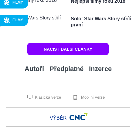
Nejlepší filmy roku 2018
FILMY
Solo: Star Wars Story střílí
FILMY
první
NAČÍST DALŠÍ ČLÁNKY
Autoři
Předplatné
Inzerce
Klasická verze
Mobilní verze
VÝBĚR