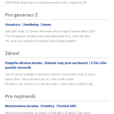
OBRAZEM: Modré slzy na Tchaj-wanu mění moře v magickou říši
Pro generaci Z
#inspirace
#wellbeing
#news
Září patří módě: Co přinese Mercedes-Benz Prague Fashion Week SS27
F*ck the glasses: AI Meta brýle mají zjednodušit život, zatím ale děla...
Víš, proč ti po mléčných výrobcích možná nebývá dobře?
Zdraví
Podpořte dětskou imunitu
Babské rady proti nachlazení
S čím vším
pomůže rýmovník
Jak se zdravě zchladit v tropických vedrech: Co pomáhá a kdy už riskuj...
Úpal a úžeh: Jak je poznat a jak se z nich rychle vyléčit
Parazité v nás: Kterým se u nás líbí a kde v našem těle je můžeme nají...
Pro nejmenší
Mourissonova poradna
Komiksy
Festival ABC
Mourrisonova poradna: Je zdravé si čistit pleť v 11 letech? Jak na to?