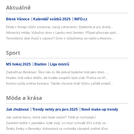
Aktuálně
Blesk Vánoce
Kalendář svátků 2025
INFO.cz
Ebola v Kongu může zmutovat, varují zdravotníci. Epidemie je prý druhá...
Německá média: Výbušný dron v Lipsku nesl Semtex. Případ převzala spol...
Teroristický útok Rusů v Lipsku!? Dron s výbušninou se našel u Antonov...
Sport
MS hokej 2025
Biatlon
Liga mistrů
Zadražil po Besiktasi: Štve nás to. Ale pokud budeme hrát jako dnes......
Hradec hrál velice dobře, ale kvalita soupeře byla znát. Prohra na hři...
Kozlovi vyšla změna formace: Takhle chceme hrát! Výhru zařídili sváteč...
Móda a krása
Jak zhubnout
Trendy nehty pro jaro 2025
Nové make-up trendy
Jak vybrat barvu, která vám bude slušet? Tohle je rozhodující
Zasklení lodžie v paneláku: kolik stojí, co musí schválit SVJ a kdy se...
Šmiky šmiky u Bereniky. Kohoutová se rozhodla zásadně změnit účes