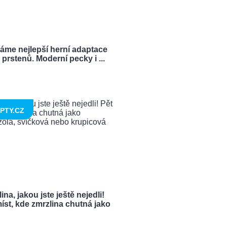
ráme nejlepší herní adaptace
prstenů. Moderní pecky i ...
PTY.CZ
ina, jakou jste ještě nejedli!
íst, kde zmrzlina chutná jako