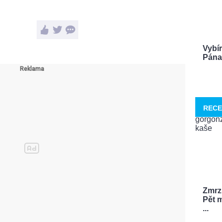
Vybí
Pána 
RECE
Zmrzl
Pět m
...