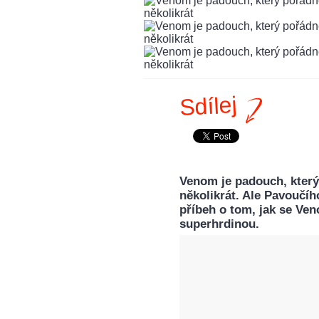
Sdílej
Venom je padouch, který
několikrát. Ale Pavoučíh
příbeh o tom, jak se V
superhrdinou.