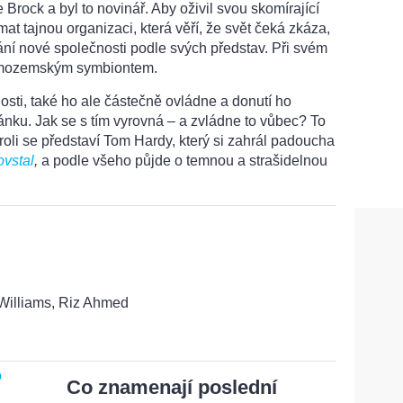
rock a byl to novinář. Aby oživil svou skomírající
at tajnou organizaci, která věří, že svět čeká zkáza,
ání nové společnosti podle svých představ. Při svém
mimozemským symbiontem.
sti, také ho ale částečně ovládne a donutí ho
tránku. Jak se s tím vyrovná – a zvládne to vůbec? To
 roli se představí Tom Hardy, který si zahrál padoucha
ovstal
,
a podle všeho půjde o temnou a strašidelnou
Williams, Riz Ahmed
Co znamenají poslední