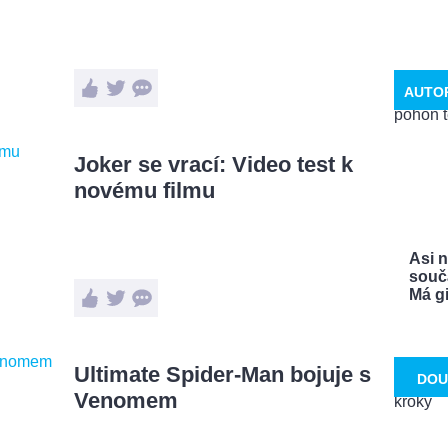
AUTO
Joker se vrací: Video test k
novému filmu
Asi 
souča
Má gi
Ultimate Spider-Man bojuje s
DOU
Venomem