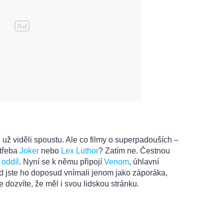
už viděli spoustu. Ale co filmy o superpadouších –
 třeba
Joker
nebo
Lex Luthor
? Zatím ne. Čestnou
oddíl
. Nyní se k němu připojí
Venom
, úhlavní
d jste ho doposud vnímali jenom jako záporáka,
se dozvíte, že měl i svou lidskou stránku.