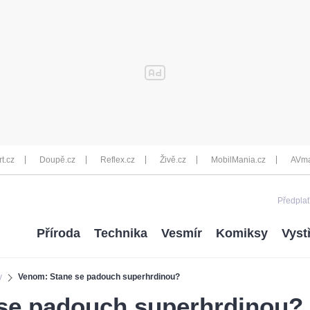
rt.cz
Doupě.cz
Reflex.cz
Živě.cz
MobilMania.cz
AVma
Předplať
Příroda
Technika
Vesmír
Komiksy
Vyst
y
Venom: Stane se padouch superhrdinou?
se padouch superhrdinou?