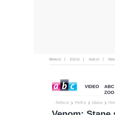
Blesk.cz
E15.cz
Auto.cz
iSpo
VIDEO
ABC
ZOO
Ábíčko.cz
Přečti si
Zábava
Film
Venom: Stane 