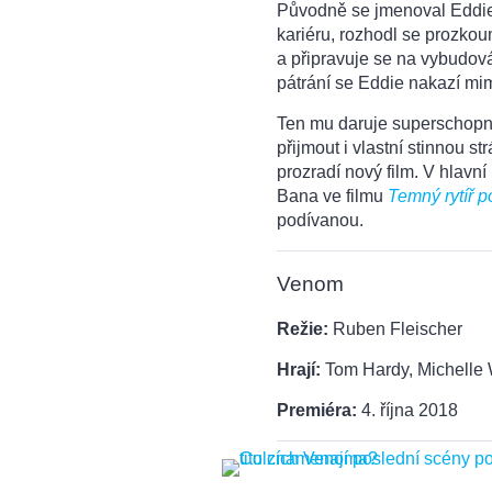
Původně se jmenoval Eddie B
kariéru, rozhodl se prozkoum
a připravuje se na vybudov
pátrání se Eddie nakazí 
Ten mu daruje superschopno
přijmout i vlastní stinnou s
prozradí nový film. V hlavní
Bana ve filmu
Temný rytíř p
podívanou.
Venom
Režie:
Ruben Fleischer
Hrají:
Tom Hardy, Michelle 
Premiéra:
4. října 2018