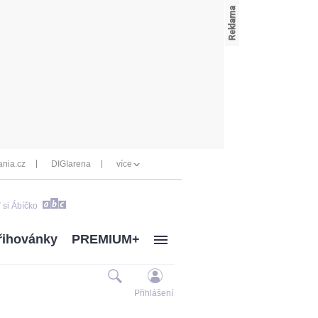
nia.cz
DIGIarena
více
 si Ábíčko
řihovánky
PREMIUM+
Přihlášení