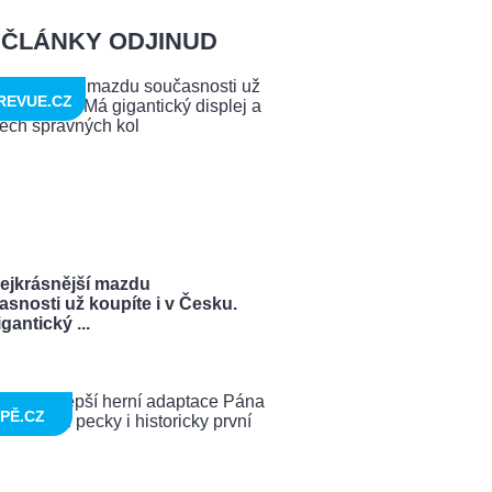
ČLÁNKY ODJINUD
REVUE.CZ
nejkrásnější mazdu
snosti už koupíte i v Česku.
gantický ...
PĚ.CZ