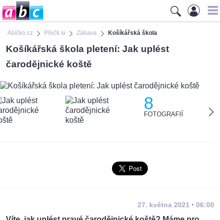
Ábíčko.cz
Přečti si
Zábava
Košíkářská škola
Košíkářská škola pletení: Jak uplést
čarodějnické koště
8
FOTOGRAFIÍ
27. května 2021 • 06:00
Víte, jak uplést pravé čarodějnické koště? Máme pro