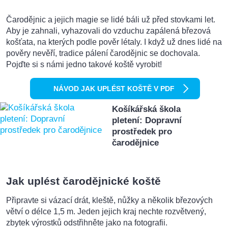
Čarodějnic a jejich magie se lidé báli už před stovkami let.
Aby je zahnali, vyhazovali do vzduchu zapálená březová
košťata, na kterých podle pověr létaly. I když už dnes lidé na
pověry nevěří, tradice pálení čarodějnic se dochovala.
Pojďte si s námi jedno takové koště vyrobit!
NÁVOD JAK UPLÉST KOŠTĚ V PDF
Košíkářská škola
pletení: Dopravní
prostředek pro
čarodějnice
Jak uplést čarodějnické koště
Připravte si vázací drát, kleště, nůžky a několik březových
větví o délce 1,5 m. Jeden jejich kraj nechte rozvětvený,
zbytek výrostků odstřihněte jako na fotografii.