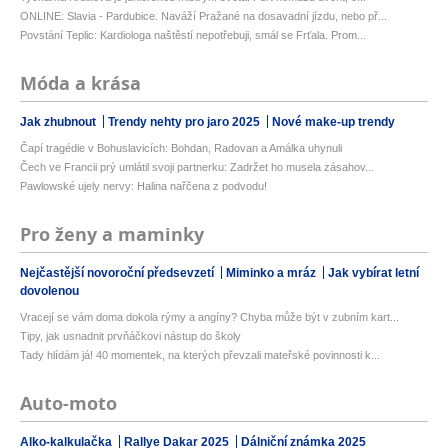
ONLINE: Slavia - Pardubice. Naváží Pražané na dosavadní jízdu, nebo př...
Povstání Teplic: Kardiologa naštěstí nepotřebuji, smál se Frťala. Prom...
Móda a krása
Jak zhubnout
Trendy nehty pro jaro 2025
Nové make-up trendy
Čapí tragédie v Bohuslavicích: Bohdan, Radovan a Amálka uhynuli
Čech ve Francii prý umlátil svoji partnerku: Zadržet ho musela zásahov...
Pawlowské ujely nervy: Halina nařčena z podvodu!
Pro ženy a maminky
Nejčastější novoroční předsevzetí
Miminko a mráz
Jak vybírat letní
dovolenou
Vracejí se vám doma dokola rýmy a angíny? Chyba může být v zubním kart...
Tipy, jak usnadnit prvňáčkovi nástup do školy
Tady hlídám já! 40 momentek, na kterých převzali mateřské povinnosti k...
Auto-moto
Alko-kalkulačka
Rallye Dakar 2025
Dálniční známka 2025