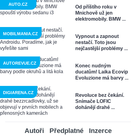
AUTO.CZ
Od příštího roku v
Mnichově už jen
elektromobily. BMW ...
MOBILMANIA.CZ
Vypnout a zapnout
nestačí. Toto jsou
nejčastější problémy ...
AUTOREVUE.CZ
Konec nudným
ducatům! Laika Ecovip
Evoluzione má barvy ...
DIGIARENA.CZ
Revoluce bez čekání.
Snímače LOFIC
dohánějí drahé ...
Autoři
Předplatné
Inzerce