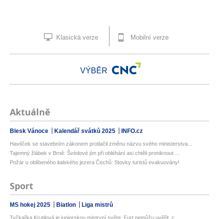
Klasická verze
Mobilní verze
VÝBĚR
Aktuálně
Blesk Vánoce
Kalendář svátků 2025
INFO.cz
Havlíček se stavebním zákonem protlačil změnu názvu svého ministerstva...
Tajemný žlábek v Brně: Švédové jím při obléhání asi chtěli proniknout ...
Požár u oblíbeného italského jezera Čechů: Stovky turistů evakuovány!
Sport
MS hokej 2025
Biatlon
Liga mistrů
Tyčkařka Krutilová je juniorskou mistryní světa: Furt nemůžu uvěřit, c...