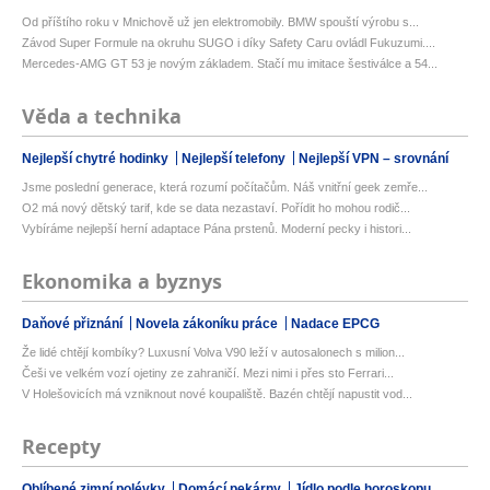
Od příštího roku v Mnichově už jen elektromobily. BMW spouští výrobu s...
Závod Super Formule na okruhu SUGO i díky Safety Caru ovládl Fukuzumi....
Mercedes-AMG GT 53 je novým základem. Stačí mu imitace šestiválce a 54...
Věda a technika
Nejlepší chytré hodinky
Nejlepší telefony
Nejlepší VPN – srovnání
Jsme poslední generace, která rozumí počítačům. Náš vnitřní geek zemře...
O2 má nový dětský tarif, kde se data nezastaví. Pořídit ho mohou rodič...
Vybíráme nejlepší herní adaptace Pána prstenů. Moderní pecky i histori...
Ekonomika a byznys
Daňové přiznání
Novela zákoníku práce
Nadace EPCG
Že lidé chtějí kombíky? Luxusní Volva V90 leží v autosalonech s milion...
Češi ve velkém vozí ojetiny ze zahraničí. Mezi nimi i přes sto Ferrari...
V Holešovicích má vzniknout nové koupaliště. Bazén chtějí napustit vod...
Recepty
Oblíbené zimní polévky
Domácí pekárny
Jídlo podle horoskopu