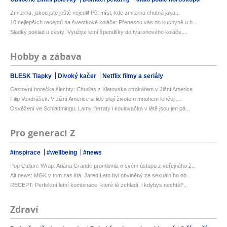
Zmrzlina, jakou jste ještě nejedli! Pět míst, kde zmrzlina chutná jako...
10 nejlepších receptů na švestkové koláče: Přenesou vás do kuchyně u b...
Sladký poklad u cesty: Využijte letní špendlíky do tvarohového koláče,...
Hobby a zábava
BLESK Tlapky
Divoký kačer
Netflix filmy a seriály
Cestovní horečka šlechty: Chuďas z Klatovska otrokářem v Jižní Americe
Filip Vondrášek: V Jižní Americe si lidé plují životem mnohem lehčeji,...
Osvěžení ve Schladmingu: Lamy, ferraty i koulovačka v létě jsou jen pá...
Pro generaci Z
#inspirace
#wellbeing
#news
Pop Culture Wrap: Ariana Grande promluvila o svém ústupu z veřejného ž...
Alt news: MGK v tom zas lítá, Jared Leto byl obviněný ze sexuálního ob...
RECEPT: Perfektní letní kombinace, které tě zchladí, i kdybys nechtěl*...
Zdraví