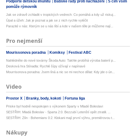
Podpořte dětskou imunitu
Babské rady proti nachlazení
S čím vším
pomůže rýmovník
Jak se zdravě zchladit v tropických vedrech: Co pomáhá a kdy už riskuj...
Úpal a úžeh: Jak je poznat a jak se z nich rychle vyléčit
Parazité v nás: Kterým se u nás líbí a kde v našem těle je můžeme nají...
Pro nejmenší
Mourissonova poradna
Komiksy
Festival ABC
Nahlédněte do nové továrny Škoda Auto: Takhle probíhá výroba baterií p...
Desková hra Stínadla: Rychlé šípy ožívají v napínavé
Mourrisonova poradna: Jsem líná a nic se mi nechce dělat: Kdy jde o ún...
Video
Prostor X
Branky, body, kokoti
Fortuna liga
Priske byl hodně nespokojen s výkonem Sparty v Mladé Boleslavi
SESTŘIH: Mladá Boleslav - Sparta 2:0. Bezzubí Letenští opět ztratili. ...
SESTŘIH: Zlín - Bohemians 0:2. Klokani mají první výhru, premiérovou t...
Nákupy