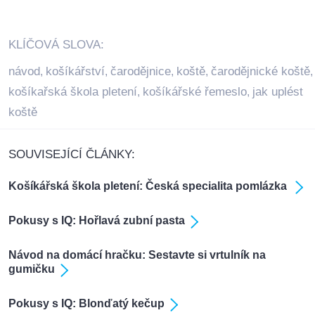
KLÍČOVÁ SLOVA:
návod
košíkářství
čarodějnice
koště
čarodějnické koště
,
,
,
,
,
košíkařská škola pletení
košíkářské řemeslo
jak uplést
,
,
koště
SOUVISEJÍCÍ ČLÁNKY:
Košíkářská škola pletení: Česká specialita pomlázka
Pokusy s IQ: Hořlavá zubní pasta
Návod na domácí hračku: Sestavte si vrtulník na
gumičku
Pokusy s IQ: Blonďatý kečup