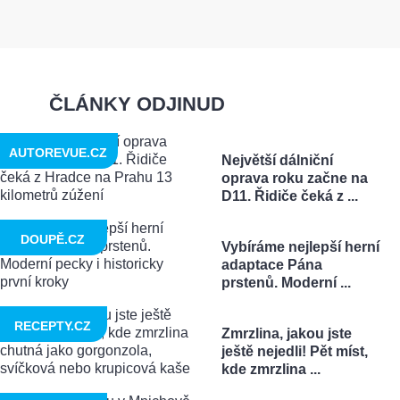
ČLÁNKY ODJINUD
AUTOREVUE.CZ
Největší dálniční
oprava roku začne na
D11. Řidiče čeká z ...
DOUPĚ.CZ
Vybíráme nejlepší herní
adaptace Pána
prstenů. Moderní ...
RECEPTY.CZ
Zmrzlina, jakou jste
ještě nejedli! Pět míst,
kde zmrzlina ...