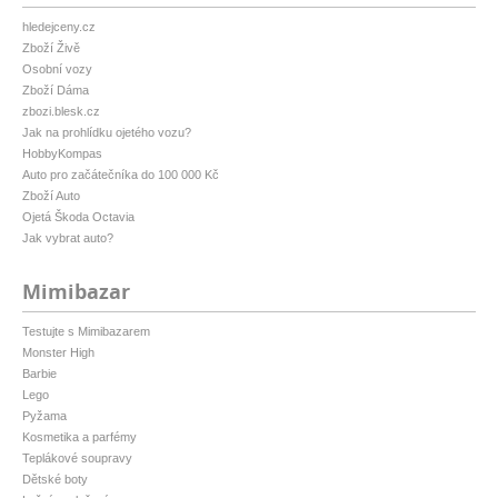
hledejceny.cz
Zboží Živě
Osobní vozy
Zboží Dáma
zbozi.blesk.cz
Jak na prohlídku ojetého vozu?
HobbyKompas
Auto pro začátečníka do 100 000 Kč
Zboží Auto
Ojetá Škoda Octavia
Jak vybrat auto?
Mimibazar
Testujte s Mimibazarem
Monster High
Barbie
Lego
Pyžama
Kosmetika a parfémy
Teplákové soupravy
Dětské boty