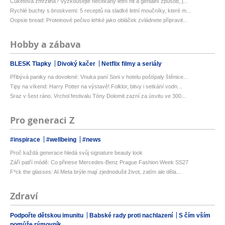
Cuketová zmrzlina? Vyzkoušejte nečekaný letní hit a geniální způsob, j...
Rychlé buchty s broskvemi: 5 receptů na sladké letní moučníky, které m...
Oopsie bread: Proteinové pečivo lehké jako obláček zvládnete připravit...
Hobby a zábava
BLESK Tlapky
Divoký kačer
Netflix filmy a seriály
Přibývá paniky na dovolené: Vnuka paní Soni v hotelu poštípaly štěnice...
Tipy na víkend: Harry Potter na výstavě! Folklor, bitvy i setkání vodn...
Sraz v šest ráno. Vrchol festivalu Tóny Dolomit zazní za úsvitu ve 300...
Pro generaci Z
#inspirace
#wellbeing
#news
Proč každá generace hledá svůj signature beauty look
Září patří módě: Co přinese Mercedes-Benz Prague Fashion Week SS27
F*ck the glasses: AI Meta brýle mají zjednodušit život, zatím ale děla...
Zdraví
Podpořte dětskou imunitu
Babské rady proti nachlazení
S čím vším
pomůže rýmovník