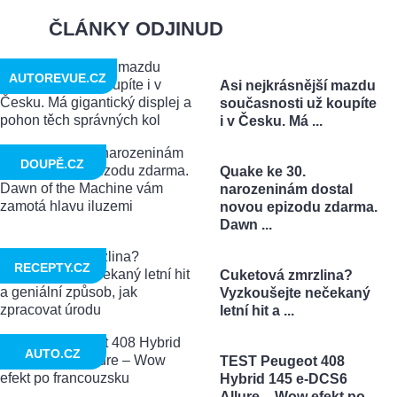
ČLÁNKY ODJINUD
AUTOREVUE.CZ
Asi nejkrásnější mazdu
současnosti už koupíte
i v Česku. Má ...
DOUPĚ.CZ
Quake ke 30.
narozeninám dostal
novou epizodu zdarma.
Dawn ...
RECEPTY.CZ
Cuketová zmrzlina?
Vyzkoušejte nečekaný
letní hit a ...
AUTO.CZ
TEST Peugeot 408
Hybrid 145 e-DCS6
Allure – Wow efekt po