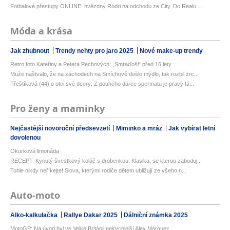
Fotbalové přestupy ONLINE: hvězdný Rodri na odchodu ze City. Do Realu ...
Móda a krása
Jak zhubnout
Trendy nehty pro jaro 2025
Nové make-up trendy
Retro foto Kateřiny a Petera Pechových: „Smraďoši“ před 16 lety
Muže naštvalo, že na záchodech na Smíchově došlo mýdlo, tak rozbil zrc...
Třeštíková (44) o otci své dcery: Z pouhého dárce spermatu je pravý tá...
Pro ženy a maminky
Nejčastější novoroční předsevzetí
Miminko a mráz
Jak vybírat letní
dovolenou
Okurková limonáda
RECEPT: Kynutý švestkový koláč s drobenkou. Klasika, se kterou zaboduj...
Tohle nikdy neříkejte! Slova, kterými rodiče dětem ubližují ze všeho n...
Auto-moto
Alko-kalkulačka
Rallye Dakar 2025
Dálniční známka 2025
MotoGP: Na úvod byl ve Velké Británii nejrychlejší Alex Márquez