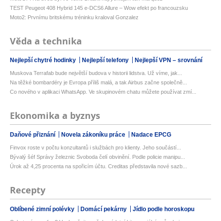
TEST Peugeot 408 Hybrid 145 e-DCS6 Allure – Wow efekt po francouzsku
Moto2: Prvnímu britskému tréninku kraloval Gonzalez
Věda a technika
Nejlepší chytré hodinky
Nejlepší telefony
Nejlepší VPN – srovnání
Muskova Terrafab bude největší budova v historii lidstva. Už víme, jak...
Na těžké bombardéry je Evropa příliš malá, a tak Airbus začne společně...
Co nového v aplikaci WhatsApp. Ve skupinovém chatu můžete používat zmí...
Ekonomika a byznys
Daňové přiznání
Novela zákoníku práce
Nadace EPCG
Finvox roste v počtu konzultantů i službách pro klienty. Jeho součástí...
Bývalý šéf Správy železnic Svoboda čelí obvinění. Podle policie manipu...
Úrok až 4,25 procenta na spořicím účtu. Creditas představila nové sazb...
Recepty
Oblíbené zimní polévky
Domácí pekárny
Jídlo podle horoskopu