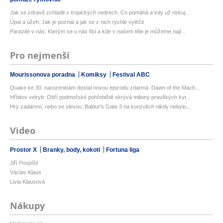
Jak se zdravě zchladit v tropických vedrech: Co pomáhá a kdy už riskuj...
Úpal a úžeh: Jak je poznat a jak se z nich rychle vyléčit
Parazité v nás: Kterým se u nás líbí a kde v našem těle je můžeme nají...
Pro nejmenší
Mourissonova poradna
Komiksy
Festival ABC
Quake ke 30. narozeninám dostal novou epizodu zdarma. Dawn of the Mach...
Hřbitov velryb: Obří podmořské pohřebiště skrývá miliony pravěkých kyt...
Hry zadarmo, nebo se slevou: Baldur's Gate 3 na konzolích nikdy nebylo...
Video
Prostor X
Branky, body, kokoti
Fortuna liga
Jiří Pospíšil
Václav Klaus
Livia Klausová
Nákupy