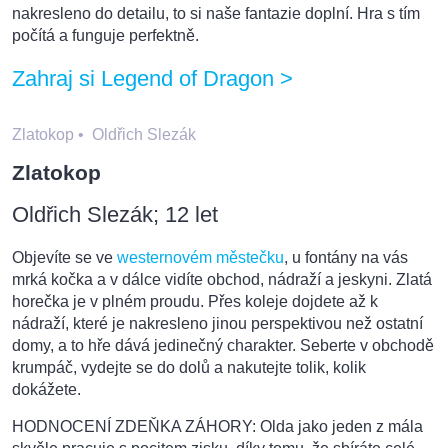
nakresleno do detailu, to si naše fantazie doplní. Hra s tím
počítá a funguje perfektně.
Zahraj si Legend of Dragon >
Zlatokop
•
Oldřich Slezák
Zlatokop
Oldřich Slezák; 12 let
Objevíte se ve
westernovém městečku
, u fontány na vás
mrká kočka a v dálce vidíte obchod, nádraží a jeskyni. Zlatá
horečka je v plném proudu. Přes koleje dojdete až k
nádraží, které je nakresleno jinou perspektivou než ostatní
domy, a to hře dává jedinečný charakter. Seberte v obchodě
krumpáč, vydejte se do dolů a nakutejte tolik, kolik
dokážete.
HODNOCENÍ ZDEŇKA ZÁHORY: Olda jako jeden z mála