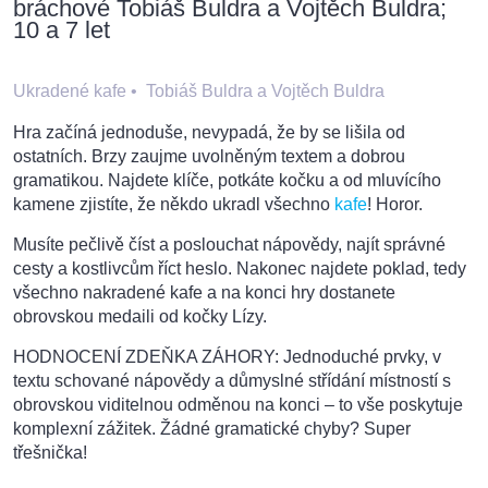
bráchové Tobiáš Buldra a Vojtěch Buldra;
10 a 7 let
Ukradené kafe
•
Tobiáš Buldra a Vojtěch Buldra
Hra začíná jednoduše, nevypadá, že by se lišila od
ostatních. Brzy zaujme uvolněným textem a dobrou
gramatikou. Najdete klíče, potkáte kočku a od mluvícího
kamene zjistíte, že někdo ukradl všechno
kafe
! Horor.
Musíte pečlivě číst a poslouchat nápovědy, najít správné
cesty a kostlivcům říct heslo. Nakonec najdete poklad, tedy
všechno nakradené kafe a na konci hry dostanete
obrovskou medaili od kočky Lízy.
HODNOCENÍ ZDEŇKA ZÁHORY: Jednoduché prvky, v
textu schované nápovědy a důmyslné střídání místností s
obrovskou viditelnou odměnou na konci – to vše poskytuje
komplexní zážitek. Žádné gramatické chyby? Super
třešnička!