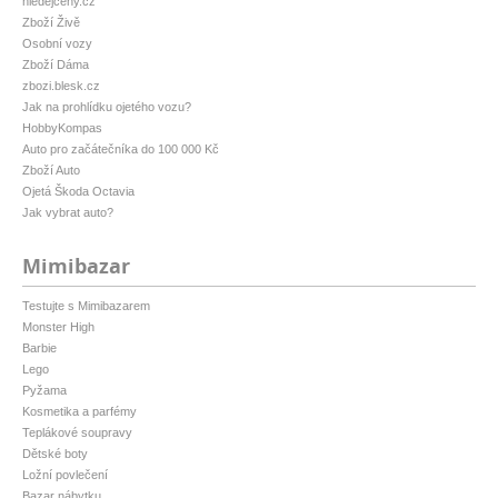
hledejceny.cz
Zboží Živě
Osobní vozy
Zboží Dáma
zbozi.blesk.cz
Jak na prohlídku ojetého vozu?
HobbyKompas
Auto pro začátečníka do 100 000 Kč
Zboží Auto
Ojetá Škoda Octavia
Jak vybrat auto?
Mimibazar
Testujte s Mimibazarem
Monster High
Barbie
Lego
Pyžama
Kosmetika a parfémy
Teplákové soupravy
Dětské boty
Ložní povlečení
Bazar nábytku