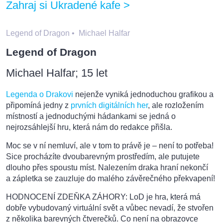
Zahraj si Ukradené kafe >
Legend of Dragon
•
Michael Halfar
Legend of Dragon
Michael Halfar; 15 let
Legenda o Drakovi
nejenže vyniká jednoduchou grafikou a
připomíná jedny z
prvních digitálních her
, ale rozložením
místností a jednoduchými hádankami se jedná o
nejrozsáhlejší hru, která nám do redakce přišla.
Moc se v ní nemluví, ale v tom to právě je – není to potřeba!
Sice procházíte dvoubarevným prostředím, ale putujete
dlouho přes spoustu míst. Nalezením draka hraní nekončí
a zápletka se zauzluje do malého závěrečného překvapení!
HODNOCENÍ ZDEŇKA ZÁHORY: LoD je hra, která má
dobře vybudovaný virtuální svět a vůbec nevadí, že stvořen
z několika barevných čtverečků. Co není na obrazovce