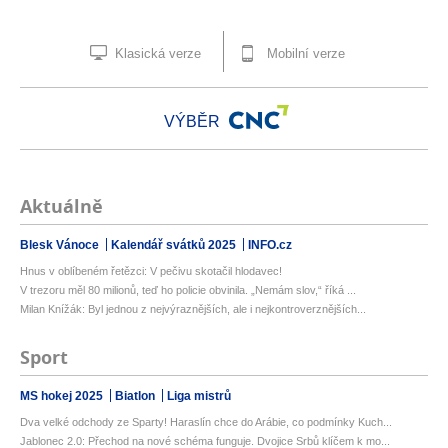
Klasická verze
Mobilní verze
VÝBĚR
Aktuálně
Blesk Vánoce
Kalendář svátků 2025
INFO.cz
Hnus v oblíbeném řetězci: V pečivu skotačil hlodavec!
V trezoru měl 80 milionů, teď ho policie obvinila. „Nemám slov,“ říká ...
Milan Knížák: Byl jednou z nejvýraznějších, ale i nejkontroverznějších...
Sport
MS hokej 2025
Biatlon
Liga mistrů
Dva velké odchody ze Sparty! Haraslín chce do Arábie, co podmínky Kuch...
Jablonec 2.0: Přechod na nové schéma funguje. Dvojice Srbů klíčem k mo...