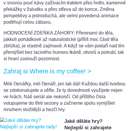
v snovou pouť kávy zažívacím traktem přes hrdlo, kamenné
překážky v žaludku a přes střeva až do konce. Změna
perspektivy a jednoduchá, ale velmi povedená animace
podtrhují celou zábavu.
HODNOCENÍ ZDEŇKA ZÁHORY: Přenesení do těla,
jakkoli pohádkové až naturalistické (příliš moc částí těla
zblízka), je vlastně zajímavé. A když se vám podaří nad tím
přemýšlet bez laciného humoru tkáně, otvorů a potrubí, tak
si hraní zaslouží pozornost.
Zahraj si Where is my coffee! >
Milé čtenářky, milí čtenáři, jen tak dál! Každou další tvorbou
se zdokonalujete a věřte, že ty dovednosti využijete nejen
ve hrách. Náš seriál ale nekončí. Od příštího čísla
vstupujeme do třetí sezony a začneme spolu vymýšlet
mnohem složitější a hezčí hry.
Jaké děláte hry?
Nejlepší si zahrajete