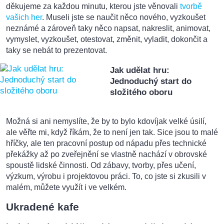
děkujeme za každou minutu, kterou jste věnovali
tvorbě
vašich her
. Museli jste se naučit něco nového, vyzkoušet
neznámé a zároveň taky něco napsat, nakreslit, animovat,
vymyslet, vyzkoušet, otestovat, změnit, vyladit, dokončit a
taky se nebát to prezentovat.
Jak udělat hru:
Jednoduchý start do
složitého oboru
Možná si ani nemyslíte, že by to bylo kdovíjak velké úsilí,
ale věřte mi, když říkám, že to není jen tak. Sice jsou to malé
hříčky, ale ten pracovní postup od nápadu přes technické
překážky až po zveřejnění se vlastně nachází v obrovské
spoustě lidské činnosti. Od zábavy, tvorby, přes učení,
výzkum, výrobu i projektovou práci. To, co jste si zkusili v
malém, můžete využít i ve velkém.
Ukradené kafe