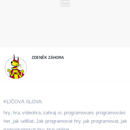
ZDENĚK ZÁHORA
KLÍČOVÁ SLOVA:
hry
hra
videohra
zahraj si
programovani
programování
,
,
,
,
,
her
jak udělat
Jak programovat hry
jak programovat
jak
,
,
,
,
naprogramovat hru
hraj online
,