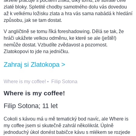
skvěle pracuje s pocitem zisku, díky tomu, že sbíráte celé
zlaté bloky. Spletité chodby samotného dolu vás dovedou
až k velkému ložisku zlata a hra vás sama nabádá k hledání
způsobu, jak se tam dostat.
V angličtině se tomu říká foreshadowing. Dělá se tak, že
hráči ukážete velkou odměnu, ke které se ale (ještě!)
nemůže dostat. Vzbudíte zvědavost a pozornost.
Zlatokopovi to jde na jedničku.
Zahraj si Zlatokopa >
Where is my coffee!
•
Filip Sotona
Where is my coffee!
Filip Sotona; 11 let
Cokoli s kávou má u mě tematický bod navíc, ale Where is
my coffee jsem si skutečně zahrál několikrát. Úplně
jednoduchý úkol donést babičce kávu s mlékem se rozjede