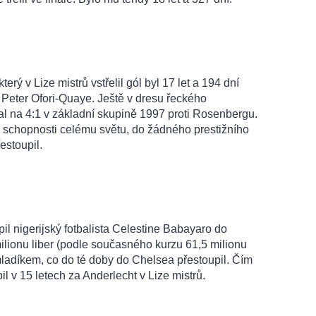
rý v Lize mistrů vstřelil gól byl 17 let a 194 dní
 Peter Ofori-Quaye. Ještě v dresu řeckého
l na 4:1 v základní skupině 1997 proti Rosenbergu.
é schopnosti celému světu, do žádného prestižního
estoupil.
l nigerijský fotbalista Celestine Babayaro do
lionu liber (podle současného kurzu 61,5 milionu
mladíkem, co do té doby do Chelsea přestoupil. Čím
l v 15 letech za Anderlecht v Lize mistrů.