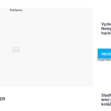
Vyzk
Netsp
hacke
RECE
Sladk
ER
letn
koláče