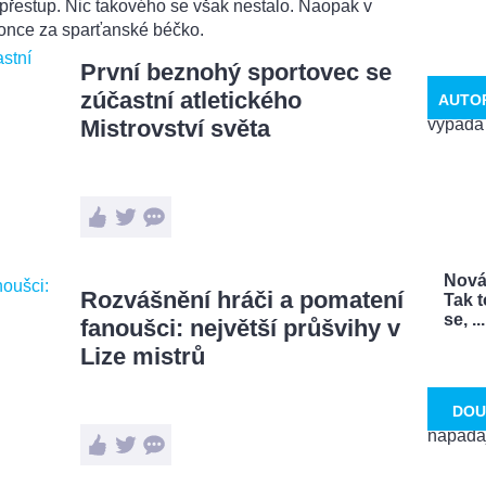
 přestup. Nic takového se však nestalo. Naopak v
once za sparťanské béčko.
První beznohý sportovec se
zúčastní atletického
AUTO
Mistrovství světa
Nová
Rozvášnění hráči a pomatení
Tak t
se, ...
fanoušci: největší průšvihy v
Lize mistrů
DOU