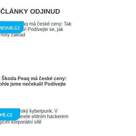
ČLÁNKY ODJINUD
REVUE.CZ
 Škoda Peaq má české ceny:
ohle jsme nečekali! Podívejte
PĚ.CZ