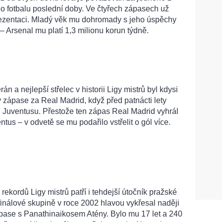
ho fotbalu poslední doby. Ve čtyřech zápasech už
rezentaci. Mladý věk mu dohromady s jeho úspěchy
 Arsenal mu platí 1,3 milionu korun týdně.
rán a nejlepší střelec v historii Ligy mistrů byl kdysi
v zápase za Real Madrid, když před patnácti lety
roti Juventusu. Přestože ten zápas Real Madrid vyhrál
tus – v odvetě se mu podařilo vstřelit o gól více.
rekordů Ligy mistrů patří i tehdejší útočník pražské
finálové skupině v roce 2002 hlavou vykřesal naději
ase s Panathinaikosem Atény. Bylo mu 17 let a 240