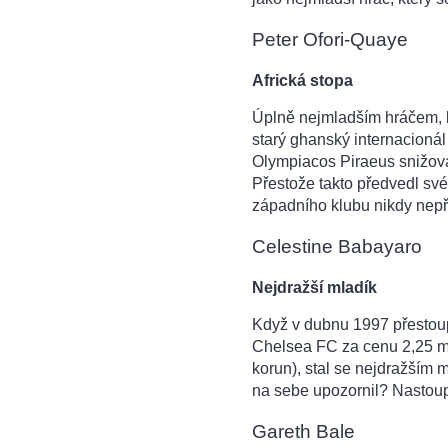
Peter Ofori-Quaye
Africká stopa
Úplně nejmladším hráčem, kte
starý ghanský internacionál
Olympiacos Piraeus snižova
Přestože takto předvedl sv
západního klubu nikdy nepř
Celestine Babayaro
Nejdražší mladík
Když v dubnu 1997 přestoupi
Chelsea FC za cenu 2,25 mi
korun), stal se nejdražším 
na sebe upozornil? Nastoupi
Gareth Bale