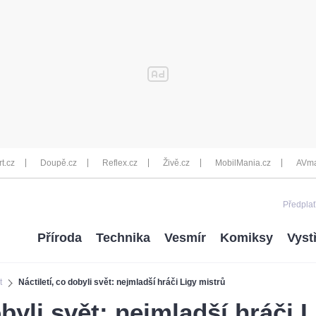
rt.cz
Doupě.cz
Reflex.cz
Živě.cz
MobilMania.cz
AVma
Předplať
Příroda
Technika
Vesmír
Komiksy
Vyst
t
Náctiletí, co dobyli svět: nejmladší hráči Ligy mistrů
obyli svět: nejmladší hráči 