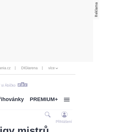
nia.cz
DIGIarena
více
 si Ábíčko
řihovánky
PREMIUM+
Přihlášení
Ligy mistrů