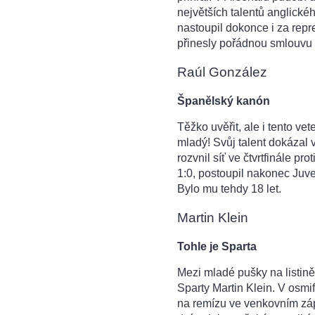
největších talentů anglické
nastoupil dokonce i za rep
přinesly pořádnou smlouvu –
Raúl González
Španělský kanón
Těžko uvěřit, ale i tento vete
mladý! Svůj talent dokázal 
rozvnil síť ve čtvrtfinále p
1:0, postoupil nakonec Juven
Bylo mu tehdy 18 let.
Martin Klein
Tohle je Sparta
Mezi mladé pušky na listině 
Sparty Martin Klein. V osmi
na remízu ve venkovním záp