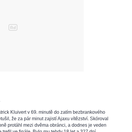
e
trick Kluivert v 69. minutě do zatím bezbrankového
etušil, že za pár minut zajistí Ajaxu vítězství. Skóroval
ápně protáhl mezi dvěma obránci, a dodnes je veden
 trefil ve finále. Bylo mu tehdy 18 let a 327 dní.