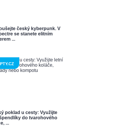
oušejte český kyberpunk. V
ectre se stanete elitním
rem ...
PTY.CZ
ý poklad u cesty: Využijte
í špendlíky do tvarohového
, ...