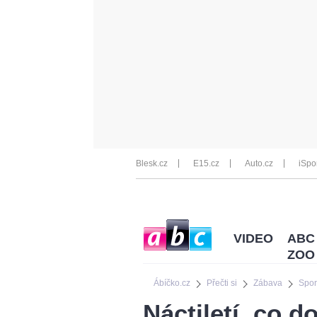
Blesk.cz
E15.cz
Auto.cz
iSpo
VIDEO
ABC
ZOO
Ábíčko.cz
Přečti si
Zábava
Spor
Náctiletí, co d