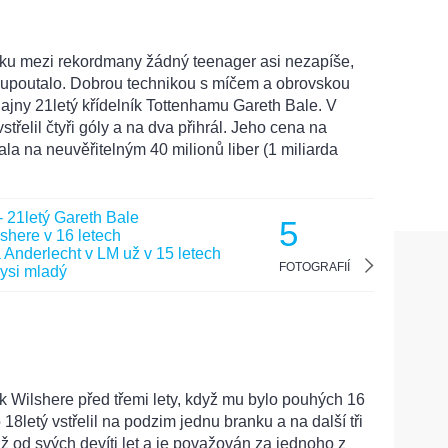
níku mezi rekordmany žádný teenager asi nezapíše,
 upoutalo. Dobrou technikou s míčem a obrovskou
 lajny 21letý křídelník Tottenhamu Gareth Bale. V
střelil čtyři góly a na dva přihrál. Jeho cena na
la na neuvěřitelným 40 milionů liber (1 miliarda
5
FOTOGRAFIÍ
k Wilshere před třemi lety, když mu bylo pouhých 16
 18letý vstřelil na podzim jednu branku a na další tři
už od svých devíti let a je považován za jednoho z