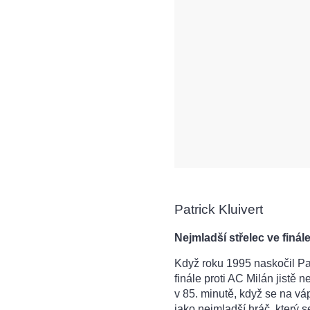
Patrick Kluivert
Nejmladší střelec ve finál
Když roku 1995 naskočil Pa
finále proti AC Milán jistě n
v 85. minutě, když se na v
jako nejmladší hráč, který se