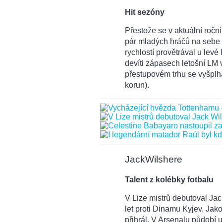
Hit sezóny
Přestože se v aktuální roč
pár mladých hráčů na sebe
rychlostí provětrával u levé
devíti zápasech letošní LM v
přestupovém trhu se vyšplha
korun).
JackWilshere
Talent z kolébky fotbalu
V Lize mistrů debutoval Jac
let proti Dinamu Kyjev. Jako
přihrál. V Arsenalu půdobí 