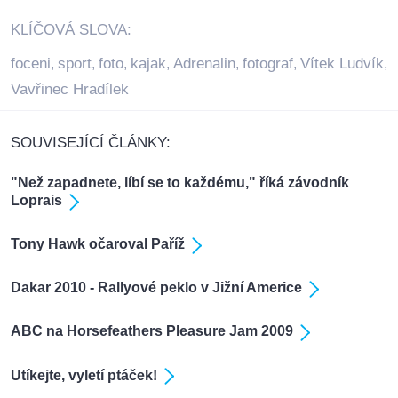
KLÍČOVÁ SLOVA:
foceni
sport
foto
kajak
Adrenalin
fotograf
Vítek Ludvík
,
,
,
,
,
,
,
Vavřinec Hradílek
SOUVISEJÍCÍ ČLÁNKY:
"Než zapadnete, líbí se to každému," říká závodník
Loprais
Tony Hawk očaroval Paříž
Dakar 2010 - Rallyové peklo v Jižní Americe
ABC na Horsefeathers Pleasure Jam 2009
Utíkejte, vyletí ptáček!