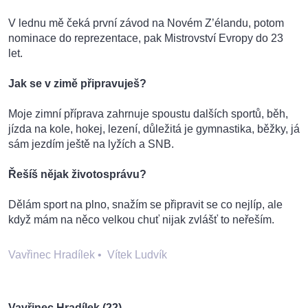
V lednu mě čeká první závod na Novém Z’élandu, potom
nominace do reprezentace, pak Mistrovství Evropy do 23
let.
Jak se v zimě připravuješ?
Moje zimní příprava zahrnuje spoustu dalších sportů, běh,
jízda na kole, hokej, lezení, důležitá je gymnastika, běžky, já
sám jezdím ještě na lyžích a SNB.
Řešíš nějak životosprávu?
Dělám sport na plno, snažím se připravit se co nejlíp, ale
když mám na něco velkou chuť nijak zvlášť to neřeším.
Vavřinec Hradílek
•
Vítek Ludvík
Vavřinec Hradílek (22)