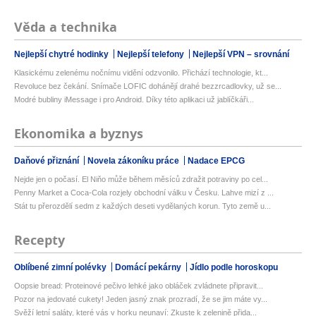
Věda a technika
Nejlepší chytré hodinky
Nejlepší telefony
Nejlepší VPN – srovnání
Klasickému zelenému nočnímu vidění odzvonilo. Přichází technologie, kt...
Revoluce bez čekání. Snímače LOFIC dohánějí drahé bezzrcadlovky, už se...
Modré bubliny iMessage i pro Android. Díky této aplikaci už jablíčkáři...
Ekonomika a byznys
Daňové přiznání
Novela zákoníku práce
Nadace EPCG
Nejde jen o počasí. El Niňo může během měsíců zdražit potraviny po cel...
Penny Market a Coca-Cola rozjely obchodní válku v Česku. Lahve mizí z ...
Stát tu přerozdělí sedm z každých deseti vydělaných korun. Tyto země u...
Recepty
Oblíbené zimní polévky
Domácí pekárny
Jídlo podle horoskopu
Oopsie bread: Proteinové pečivo lehké jako obláček zvládnete připravit...
Pozor na jedovaté cukety! Jeden jasný znak prozradí, že se jim máte vy...
Svěží letní saláty, které vás v horku neunaví: Zkuste k zelenině přida...