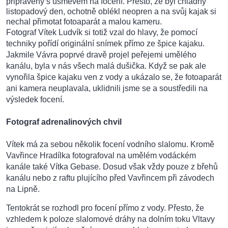
připravený s úsměvem na focení. Přesto, že byl chladný
listopadový den, ochotně oblékl neopren a na svůj kajak si
nechal přimotat fotoaparát a malou kameru.
Fotograf Vítek Ludvík si totiž vzal do hlavy, že pomocí
techniky pořídí originální snímek přímo ze špice kajaku.
Jakmile Vávra poprvé dravě projel peřejemi umělého
kanálu, byla v nás všech malá dušička. Když se pak ale
vynořila špice kajaku ven z vody a ukázalo se, že fotoaparát
ani kamera neuplavala, uklidnili jsme se a soustředili na
výsledek focení.
Fotograf adrenalinových chvil
Vítek má za sebou několik focení vodního slalomu. Kromě
Vavřince Hradílka fotografoval na umělém vodáckém
kanále také Vítka Gebase. Dosud však vždy pouze z břehů
kanálu nebo z raftu plujícího před Vavřincem při závodech
na Lipně.
Tentokrát se rozhodl pro focení přímo z vody. Přesto, že
vzhledem k poloze slalomové dráhy na dolním toku Vltavy