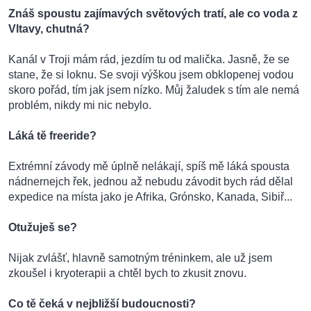
Znáš spoustu zajímavých světových tratí, ale co voda z
Vltavy, chutná?
Kanál v Troji mám rád, jezdím tu od malička. Jasně, že se
stane, že si loknu. Se svoji výškou jsem obklopenej vodou
skoro pořád, tím jak jsem nízko. Můj žaludek s tím ale nemá
problém, nikdy mi nic nebylo.
Láká tě freeride?
Extrémní závody mě úplně nelákají, spíš mě láká spousta
nádnernejch řek, jednou až nebudu závodit bych rád dělal
expedice na místa jako je Afrika, Grónsko, Kanada, Sibiř...
Otužuješ se?
Nijak zvlášť, hlavně samotným tréninkem, ale už jsem
zkoušel i kryoterapii a chtěl bych to zkusit znovu.
Co tě čeká v nejbližší budoucnosti?