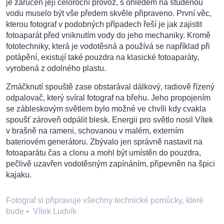
je zaručen její celoroční provoz, s ohledem na studenou
vodu muselo být vše předem skvěle připraveno. První věc,
kterou fotograf v podobných případech řeší je jak zajistit
fotoaparát před vniknutím vody do jeho mechaniky. Kromě
fototechniky, která je vodotěsná a používá se například při
potápění, existují také pouzdra na klasické fotoaparáty,
vyrobená z odolného plastu.
Zmáčknutí spouště zase obstarával dálkový, radiově řízený
odpalovač, který svíral fotograf na břehu. Jeho propojením
se zábleskovým světlem bylo možné ve chvíli kdy cvakla
spoušť zároveň odpálit blesk. Energii pro světlo nosil Vítek
v brašně na rameni, schovanou v malém, externím
bateriovém generátoru. Zbývalo jen správně nastavit na
fotoaparátu čas a clonu a mohl být umístěn do pouzdra,
pečlivě uzavřen vodotěsným zapínáním, připevněn na špici
kajaku.
Fotograf si připravuje všechny technické pomůcky, které
bude
•
Vítek Ludvík