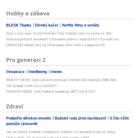
Hobby a zábava
BLESK Tlapky
Divoký kačer
Netflix filmy a seriály
Sraz v šest ráno. Vrchol festivalu Tóny Dolomit zazní za úsvitu ve 300...
Nízkorozpočtová dovolená? Chorvatsko jedno z nejdražších v Evropě! Lev...
OBRAZEM: Modré slzy na Tchaj-wanu mění moře v magickou říši
Pro generaci Z
#inspirace
#wellbeing
#news
BEAUTY NEWS: Zara Larsson servíruje Cheetah Girl makeup a Billie Eilis...
Jak funguje vztah Lva a Vodnáře?
FASHION NEWS: John Galliano headlinuje MET GALA 2027
Zdraví
Podpořte dětskou imunitu
Babské rady proti nachlazení
S čím vším
pomůže rýmovník
Jak se zdravě zchladit v tropických vedrech: Co pomáhá a kdy už riskuj...
Úpal a úžeh: Jak je poznat a jak se z nich rychle vyléčit