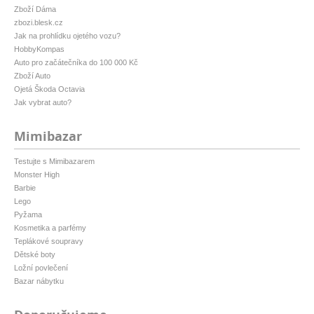
Zboží Dáma
zbozi.blesk.cz
Jak na prohlídku ojetého vozu?
HobbyKompas
Auto pro začátečníka do 100 000 Kč
Zboží Auto
Ojetá Škoda Octavia
Jak vybrat auto?
Mimibazar
Testujte s Mimibazarem
Monster High
Barbie
Lego
Pyžama
Kosmetika a parfémy
Teplákové soupravy
Dětské boty
Ložní povlečení
Bazar nábytku