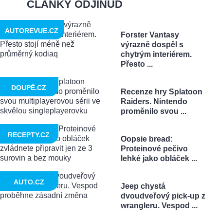
ČLÁNKY ODJINUD
AUTOREVUE.CZ
Forster Vantasy
výrazně dospěl s
chytrým interiérem.
Přesto ...
DOUPĚ.CZ
Recenze hry Splatoon
Raiders. Nintendo
proměnilo svou ...
RECEPTY.CZ
Oopsie bread:
Proteinové pečivo
lehké jako obláček ...
AUTO.CZ
Jeep chystá
dvoudveřový pick-up z
wrangleru. Vespod ...