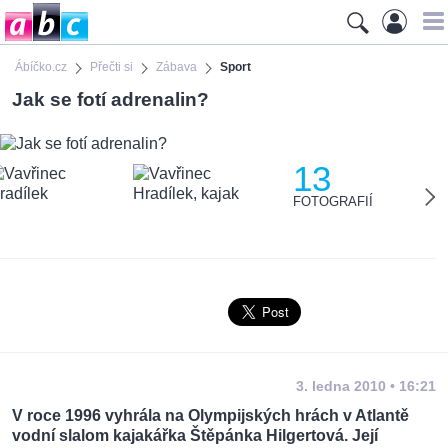
Ábíčko.cz
Přečti si
Zábava
Sport
Jak se fotí adrenalin?
13
FOTOGRAFIÍ
3. ledna 2010 • 16:21
V roce 1996 vyhrála na Olympijských hrách v Atlantě
vodní slalom kajakářka Štěpánka Hilgertová. Její