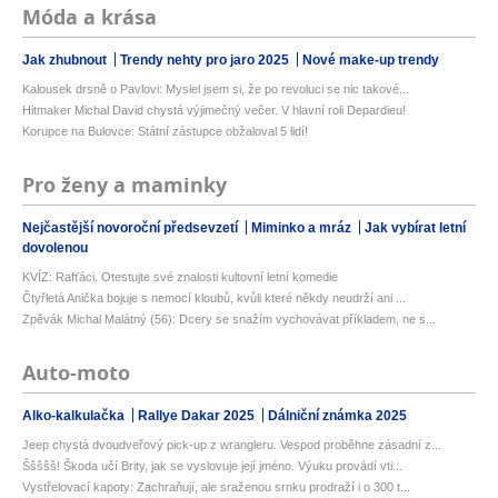
Móda a krása
Jak zhubnout
Trendy nehty pro jaro 2025
Nové make-up trendy
Kalousek drsně o Pavlovi: Myslel jsem si, že po revoluci se nic takové...
Hitmaker Michal David chystá výjimečný večer. V hlavní roli Depardieu!
Korupce na Bulovce: Státní zástupce obžaloval 5 lidí!
Pro ženy a maminky
Nejčastější novoroční předsevzetí
Miminko a mráz
Jak vybírat letní
dovolenou
KVÍZ: Rafťáci. Otestujte své znalosti kultovní letní komedie
Čtyřletá Anička bojuje s nemocí kloubů, kvůli které někdy neudrží ani ...
Zpěvák Michal Malátný (56): Dcery se snažím vychovávat příkladem, ne s...
Auto-moto
Alko-kalkulačka
Rallye Dakar 2025
Dálniční známka 2025
Jeep chystá dvoudveřový pick-up z wrangleru. Vespod proběhne zásadní z...
Ššššš! Škoda učí Brity, jak se vyslovuje její jméno. Výuku provádí vti...
Vystřelovací kapoty: Zachraňují, ale sraženou srnku prodraží i o 300 t...