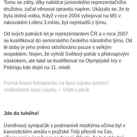
Tomu se záhy, díky nabídce juniorského reprezentačního
družstva, začal věnovat opravdu naplno. Ukázalo se, že to
byla dobrá volba. Když v roce 2004 vybojoval na MS v
rakouském Loferu 3.místo, byl nejmladší z týmu.
Od svých patnácti let je reprezentantem ČR a v roce 2007
se kvalifikoval do seniorského českého národního týmu. Od
té doby je jeho jméno skloňováno pouze s velkým
respektem. Nejen, že vyhrál Světový pohár s překvapivým
náskokem, ale také se kvalifikoval na Olympijské hry v
Pekingu kde dojel na 11. místě.
Pevná fixace fotoaparátu na špici kajaku pomocí
voděodolné lepicí pásky.
•
Vítek Ludvík
Jde do tuhého!
Usměvavý sympaťák s podmanivě modrýma očima byl v
kanoistickém areálu v pražské Tróji přesně na čas,