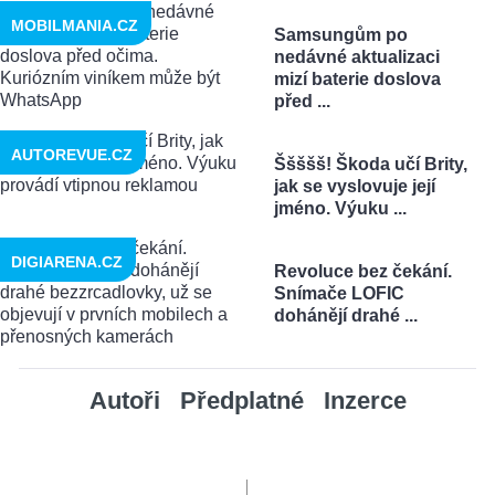
MOBILMANIA.CZ
Samsungům po
nedávné aktualizaci
mizí baterie doslova
před ...
AUTOREVUE.CZ
Ššššš! Škoda učí Brity,
jak se vyslovuje její
jméno. Výuku ...
DIGIARENA.CZ
Revoluce bez čekání.
Snímače LOFIC
dohánějí drahé ...
Autoři
Předplatné
Inzerce