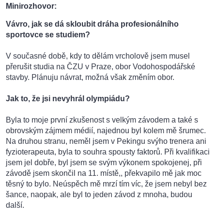
Minirozhovor:
Vávro, jak se dá skloubit dráha profesionálního
sportovce se studiem?
V současné době, kdy to dělám vrcholově jsem musel
přerušit studia na ČZU v Praze, obor Vodohospodářské
stavby. Plánuju návrat, možná však změním obor.
Jak to, že jsi nevyhrál olympiádu?
Byla to moje první zkušenost s velkým závodem a také s
obrovským zájmem médií, najednou byl kolem mě šrumec.
Na druhou stranu, neměl jsem v Pekingu svýho trenera ani
fyzioterapeuta, byla to souhra spousty faktorů. Při kvalifikaci
jsem jel dobře, byl jsem se svým výkonem spokojenej, při
závodě jsem skončil na 11. místě,, překvapilo mě jak moc
těsný to bylo. Neúspěch mě mrzí tím víc, že jsem nebyl bez
šance, naopak, ale byl to jeden závod z mnoha, budou
další.