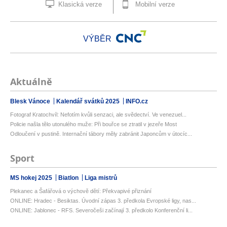
Klasická verze
Mobilní verze
VÝBĚR
Aktuálně
Blesk Vánoce
Kalendář svátků 2025
INFO.cz
Fotograf Kratochvíl: Nefotím kvůli senzaci, ale svědectví. Ve venezuel...
Policie našla tělo utonulého muže: Při bouřce se ztratil v jezeře Most
Odloučení v pustině. Internační tábory měly zabránit Japoncům v útocíc...
Sport
MS hokej 2025
Biatlon
Liga mistrů
Plekanec a Šafářová o výchově dětí: Překvapivé přiznání
ONLINE: Hradec - Besiktas. Úvodní zápas 3. předkola Evropské ligy, nas...
ONLINE: Jablonec - RFS. Severočeši začínají 3. předkolo Konferenční li...