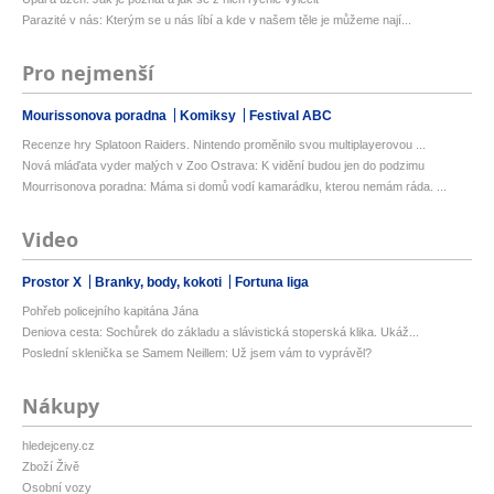
Parazité v nás: Kterým se u nás líbí a kde v našem těle je můžeme nají...
Pro nejmenší
Mourissonova poradna
Komiksy
Festival ABC
Recenze hry Splatoon Raiders. Nintendo proměnilo svou multiplayerovou ...
Nová mláďata vyder malých v Zoo Ostrava: K vidění budou jen do podzimu
Mourrisonova poradna: Máma si domů vodí kamarádku, kterou nemám ráda. ...
Video
Prostor X
Branky, body, kokoti
Fortuna liga
Pohřeb policejního kapitána Jána
Deniova cesta: Sochůrek do základu a slávistická stoperská klika. Ukáž...
Poslední sklenička se Samem Neillem: Už jsem vám to vyprávěl?
Nákupy
hledejceny.cz
Zboží Živě
Osobní vozy